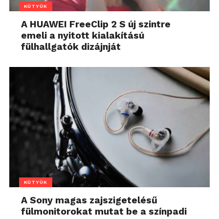
KÜTYÜK
A HUAWEI FreeClip 2 S új szintre
emeli a nyitott kialakítású
fülhallgatók dizájnját
KÜTYÜK
A Sony magas zajszigetelésű
fülmonitorokat mutat be a színpadi