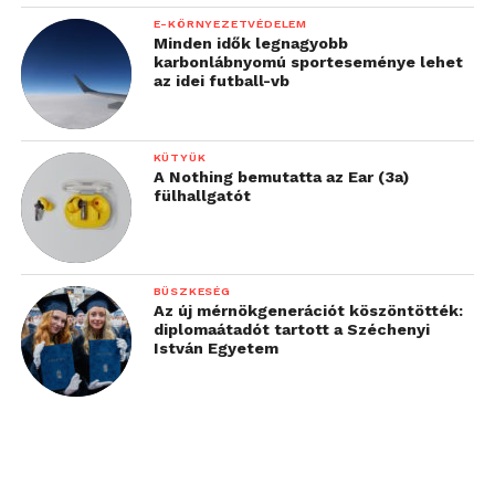
E-KÖRNYEZETVÉDELEM
Minden idők legnagyobb
karbonlábnyomú sporteseménye lehet
az idei futball-vb
KÜTYÜK
A Nothing bemutatta az Ear (3a)
fülhallgatót
BÜSZKESÉG
Az új mérnökgenerációt köszöntötték:
diplomaátadót tartott a Széchenyi
István Egyetem