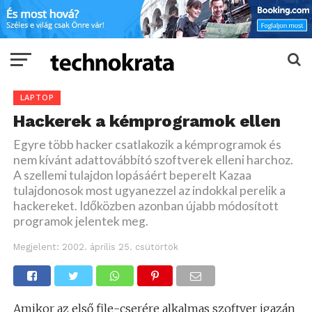
LAPTOP
Hackerek a kémprogramok ellen
Egyre több hacker csatlakozik a kémprogramok és
nem kívánt adattovábbító szoftverek elleni harchoz.
A szellemi tulajdon lopásáért beperelt Kazaa
tulajdonosok most ugyanezzel az indokkal perelik a
hackereket. Időközben azonban újabb módosított
programok jelentek meg.
Megjelent:
2002. április 25. csütörtök
Amikor az első file-cserére alkalmas szoftver igazán