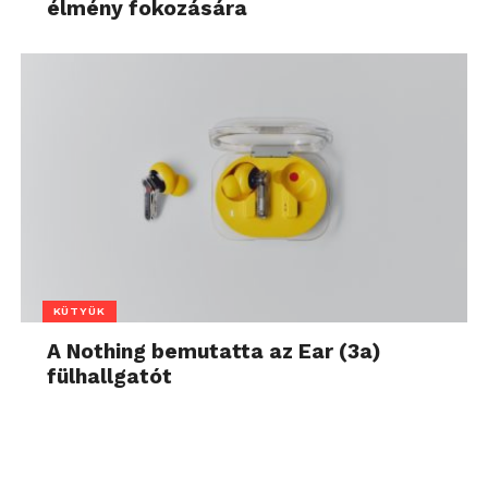
élmény fokozására
KÜTYÜK
A Nothing bemutatta az Ear (3a)
fülhallgatót