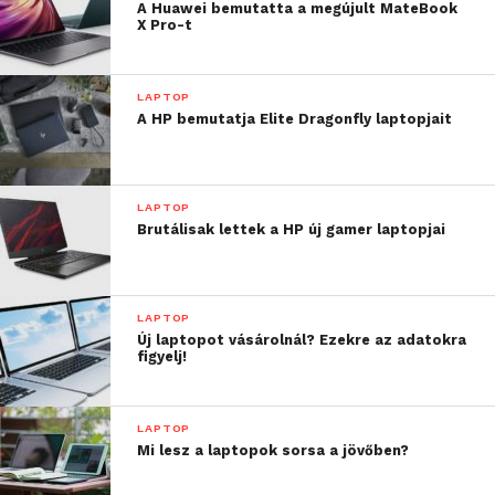
A Huawei bemutatta a megújult MateBook
X Pro-t
LAPTOP
A HP bemutatja Elite Dragonfly laptopjait
LAPTOP
Brutálisak lettek a HP új gamer laptopjai
LAPTOP
Új laptopot vásárolnál? Ezekre az adatokra
figyelj!
LAPTOP
Mi lesz a laptopok sorsa a jövőben?