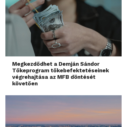
Megkezdődhet a Demján Sándor
Tőkeprogram tőkebefektetéseinek
végrehajtása az MFB döntését
követően