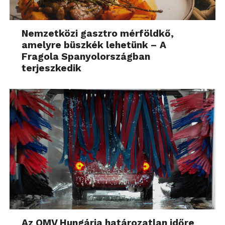
Nemzetközi gasztro mérföldkő,
amelyre büszkék lehetünk – A
Fragola Spanyolországban
terjeszkedik
Az OMV Hungária határozatlan időre