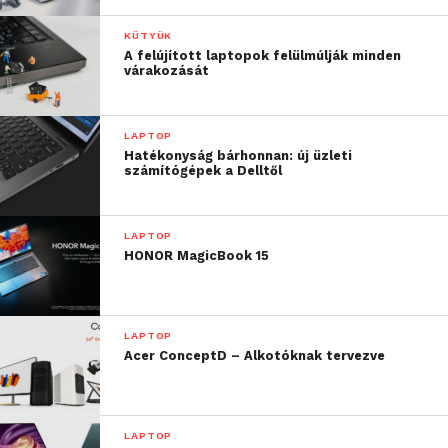
KÜTYÜK
A felújított laptopok felülmúlják minden
várakozását
LAPTOP
Hatékonyság bárhonnan: új üzleti
számítógépek a Delltől
LAPTOP
HONOR MagicBook 15
LAPTOP
Acer ConceptD – Alkotóknak tervezve
LAPTOP