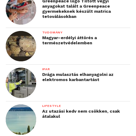
Greenpeace logo Tiltott vegyi
anyagokat talált a Greenpeace
gyermekeknek készült matrica
tetoválásokban
TUDOMÁNY
Magyar–erdélyi áttörés a
természetvédelemben
IPAR
Drága mulasztás elhanyagolni az
elektromos karbantartást
LIFESTYLE
Az utazási kedv nem csökken, csak
átalakul