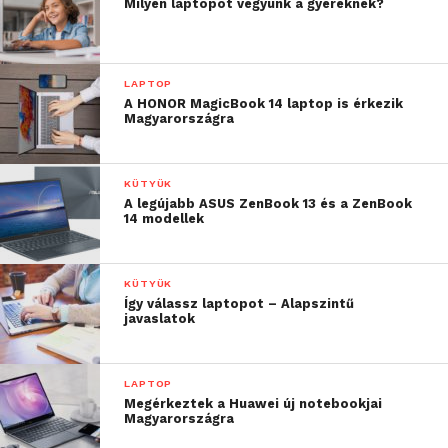
Milyen laptopot vegyünk a gyereknek?
LAPTOP
A HONOR MagicBook 14 laptop is érkezik
Magyarországra
KÜTYÜK
A legújabb ASUS ZenBook 13 és a ZenBook
14 modellek
KÜTYÜK
Így válassz laptopot – Alapszintű
javaslatok
LAPTOP
Megérkeztek a Huawei új notebookjai
Magyarországra