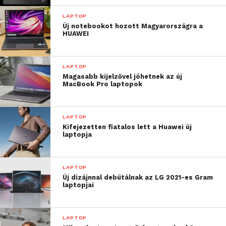
LAPTOP
Új notebookot hozott Magyarországra a
HUAWEI
LAPTOP
Magasabb kijelzővel jöhetnek az új
MacBook Pro laptopok
LAPTOP
Kifejezetten fiatalos lett a Huawei új
laptopja
LAPTOP
Új dizájnnal debütálnak az LG 2021-es Gram
laptopjai
LAPTOP