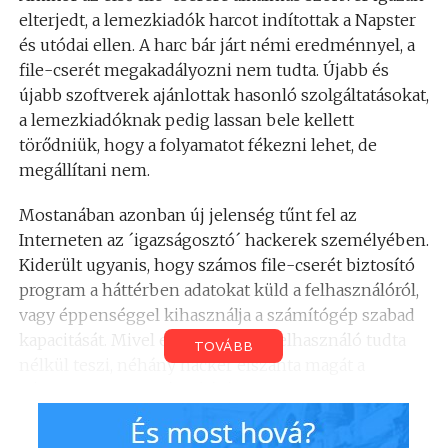
elterjedt, a lemezkiadók harcot indítottak a Napster
és utódai ellen. A harc bár járt némi eredménnyel, a
file-cserét megakadályozni nem tudta. Újabb és
újabb szoftverek ajánlottak hasonló szolgáltatásokat,
a lemezkiadóknak pedig lassan bele kellett
törődniük, hogy a folyamatot fékezni lehet, de
megállítani nem.
Mostanában azonban új jelenség tűnt fel az
Interneten az ´igazságosztó´ hackerek személyében.
Kiderült ugyanis, hogy számos file-cserét biztosító
program a háttérben adatokat küld a felhasználóról,
vagy éppenséggel kihasználja a számítógép szabad
kapacitását. Mivel ezt általában a felhasználó tudta
TOVÁBB
nélkül teszi, néhány hacker elszánta magát a
kémprogramok eltávolítására.
Az egyik legkedveltebb file-csere programnak, a