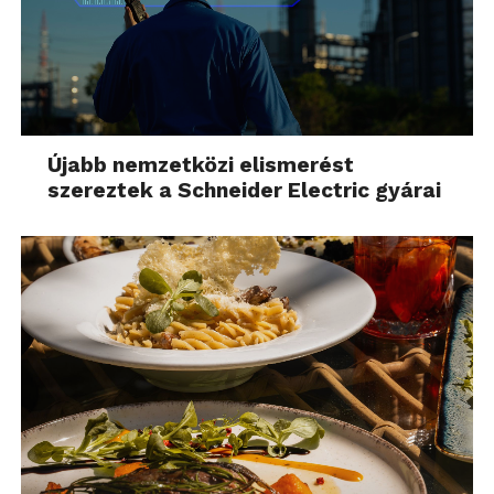
Újabb nemzetközi elismerést
szereztek a Schneider Electric gyárai