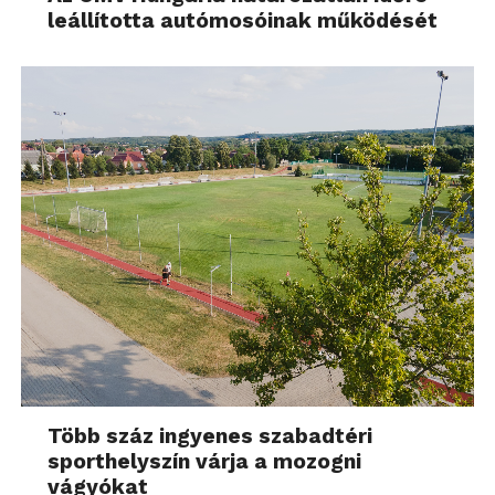
leállította autómosóinak működését
Több száz ingyenes szabadtéri
sporthelyszín várja a mozogni
vágyókat