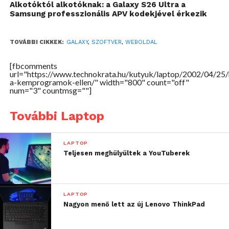
Szintén érdekes, hogy a módosított file-csere
Alkotóktól alkotóknak: a Galaxy S26 Ultra a
Samsung professzionális APV kodekjével érkezik
programokat sokszor az eredeti program
segítségével terjesztik. A Kazaa tulajdonosainak már
annyit sikerült elérniük, hogy a Kazaalite eltűnt a
TOVÁBBI CIKKEK:
GALAXY
,
SZOFTVER
,
WEBOLDAL
download.com weboldaláról, azonban a program
terjedését már nem tudják megakadályozni.
[fbcomments
url="https://www.technokrata.hu/kutyuk/laptop/2002/04/25
Valószínűleg ugyanúgy bele kell nyugodniuk az
a-kemprogramok-ellen/" width="800" count="off"
num="3" countmsg=""]
ilyen programok létezésébe, mint ahogy azt a
lemezkiadóknak is tenniük kellett.
További Laptop
LAPTOP
Teljesen meghülyültek a YouTuberek
LAPTOP
Nagyon menő lett az új Lenovo ThinkPad