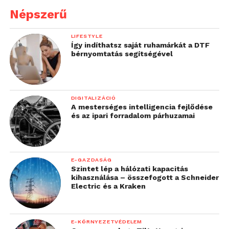
Népszerű
LIFESTYLE
Így indíthatsz saját ruhamárkát a DTF
bérnyomtatás segítségével
DIGITALIZÁCIÓ
A mesterséges intelligencia fejlődése
és az ipari forradalom párhuzamai
E-GAZDASÁG
Szintet lép a hálózati kapacitás
kihasználása – összefogott a Schneider
Electric és a Kraken
E-KÖRNYEZETVÉDELEM