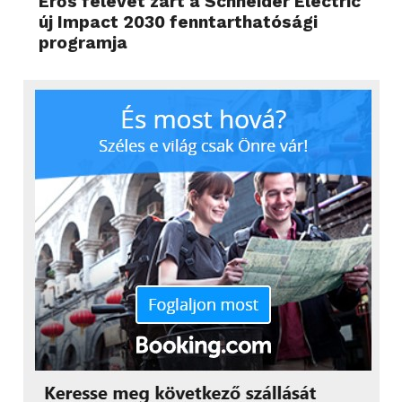
Erős félévet zárt a Schneider Electric
új Impact 2030 fenntarthatósági
programja