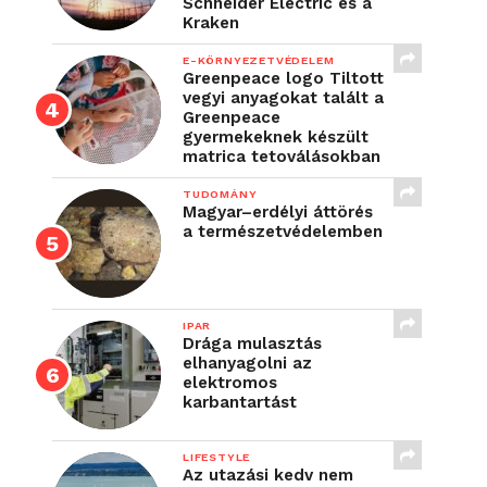
Schneider Electric és a
Kraken
E-KÖRNYEZETVÉDELEM
Greenpeace logo Tiltott
vegyi anyagokat talált a
Greenpeace
gyermekeknek készült
matrica tetoválásokban
TUDOMÁNY
Magyar–erdélyi áttörés
a természetvédelemben
IPAR
Drága mulasztás
elhanyagolni az
elektromos
karbantartást
LIFESTYLE
Az utazási kedv nem