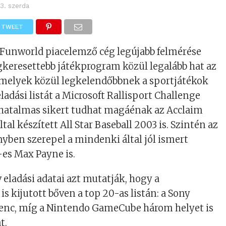
 3. szerda
TWEET
Funworld piacelemző cég legújabb felmérése
egkeresettebb játékprogram közül legalább hat az
 melyek közül legkelendőbbnek a sportjátékok
ladási listát a Microsoft Rallisport Challenge
e hatalmas sikert tudhat magáénak az Acclaim
al készített All Star Baseball 2003 is. Szintén az
ben szerepel a mindenki által jól ismert
es Max Payne is.
 eladási adatai azt mutatják, hogy a
s kijutott bőven a top 20-as listán: a Sony
lenc, míg a Nintendo GameCube három helyet is
t.