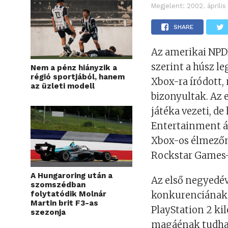
Megjelent:
2002. április
SHARE
Az amerikai NPD
szerint a húsz l
Nem a pénz hiányzik a
régió sportjából, hanem
Xbox-ra íródott,
az üzleti modell
bizonyultak. Az e
játéka vezeti, d
Entertainment ált
Xbox-os élmezőny
Rockstar Games-
A Hungaroring után a
Az első negyedév
szomszédban
folytatódik Molnár
konkurenciának i
Martin brit F3-as
PlayStation 2 ki
szezonja
magáénak tudha