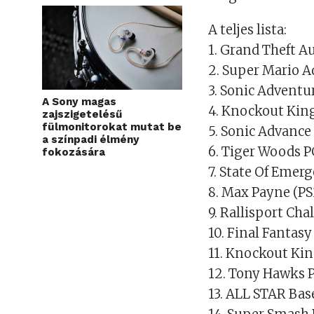
A teljes lista:
1. Grand Theft A
2. Super Mario 
3. Sonic Adventu
A Sony magas
4. Knockout King
zajszigetelésű
fülmonitorokat mutat be
5. Sonic Advanc
a színpadi élmény
6. Tiger Woods P
fokozására
7. State Of Emer
8. Max Payne (P
9. Rallisport Ch
10. Final Fantasy
11. Knockout Kin
12. Tony Hawks P
13. ALL STAR Bas