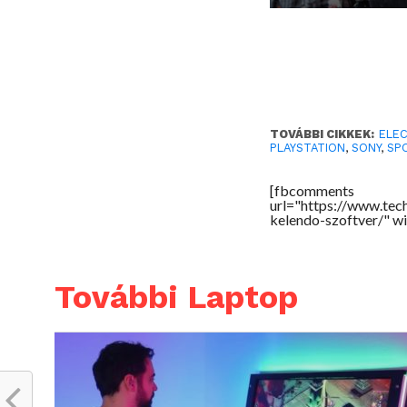
TOVÁBBI CIKKEK:
ELE
PLAYSTATION
,
SONY
,
SP
[fbcomments
url="https://www.tec
kelendo-szoftver/" w
További Laptop