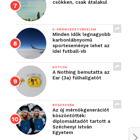
csökken, csak átalakul
E-KÖRNYEZETVÉDELEM
Minden idők legnagyobb
karbonlábnyomú
sporteseménye lehet az
idei futball-vb
KÜTYÜK
A Nothing bemutatta az
Ear (3a) fülhallgatót
BÜSZKESÉG
Az új mérnökgenerációt
köszöntötték:
diplomaátadót tartott a
Széchenyi István
Egyetem