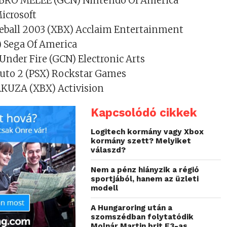
 BRO MELEE (GCN) Nintendo Of America
icrosoft
seball 2003 (XBX) Acclaim Entertainment
) Sega Of America
Under Fire (GCN) Electronic Arts
Auto 2 (PSX) Rockstar Games
AKUZA (XBX) Activision
Kapcsolódó cikkek
Logitech kormány vagy Xbox
kormány szett? Melyiket
válaszd?
Nem a pénz hiányzik a régió
sportjából, hanem az üzleti
modell
A Hungaroring után a
szomszédban folytatódik
Molnár Martin brit F3-as