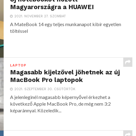
Magyarországra a HUAWEI
2021. NOVEMBER 27. SZOMBAT
A MateBook 14 egy teljes munkanapot kibír egyetlen
töltéssel
LAPTOP
Magasabb kijelzővel jöhetnek az új
MacBook Pro laptopok
2021. SZEPTEMBER 30. CSÜTÖRTÖK
A jelenleginél magasabb képernyővel érkezhet a
következő Apple MacBook Pro, de még nem 3:2
képaránnyal. Közeledik...