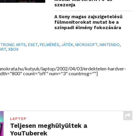
szezonja
A Sony magas zajszigetelésű
fülmonitorokat mutat be a
színpadi élmény fokozására
CTRONIC ARTS
,
ESET
,
FELMÉRÉS
,
JÁTÉK
,
MICROSOFT
,
NINTENDO
,
ORT
,
XBOX
hnokrata.hu/kutyuk/laptop/2002/04/03/erdektelen-hardver-
idth="800" count="off" num="3" countmsg=""]
LAPTOP
Teljesen meghülyültek a
YouTuberek