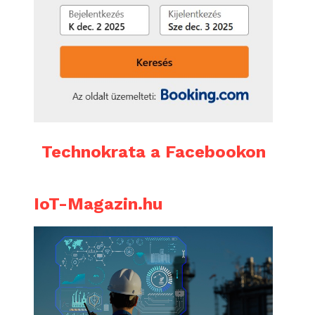
Technokrata a Facebookon
IoT-Magazin.hu