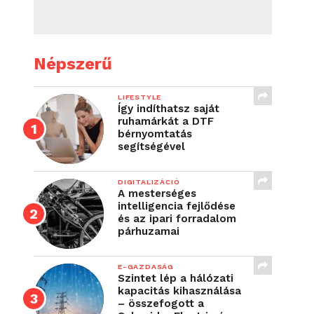
Népszerű
LIFESTYLE
Így indíthatsz saját
ruhamárkát a DTF
bérnyomtatás
segítségével
DIGITALIZÁCIÓ
A mesterséges
intelligencia fejlődése
és az ipari forradalom
párhuzamai
E-GAZDASÁG
Szintet lép a hálózati
kapacitás kihasználása
– összefogott a