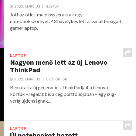
2023. MÁRCIUS 8. SZERDA
Jött az ötlet, majd összeraktak egy
notebookszörnyet: 43 hüvelykes lett a csináld-magad
gamerlaptop.
LAPTOP
Nagyon menő lett az új Lenovo
ThinkPad
2022. MÁRCIUS 3. CSÜTÖRTÖK
Bemutatta új generációs ThinkPadjait a Lenovo,
köztük – legalábbis a cég portfóliójában – egy ízig-
vérig újdonságnak...
LAPTOP
Új notebookot hozott