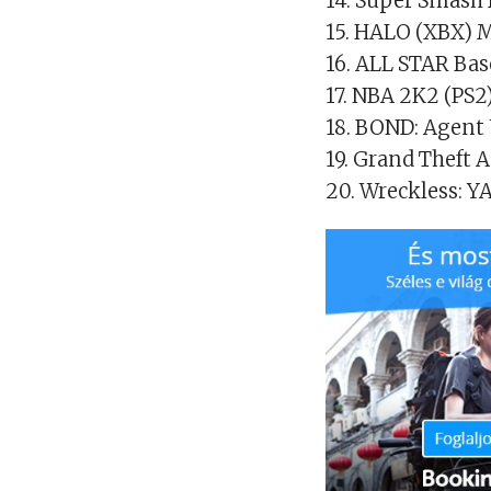
14. Super Smash
15. HALO (XBX) M
16. ALL STAR Ba
17. NBA 2K2 (PS2
18. BOND: Agent 
19. Grand Theft 
20. Wreckless: Y