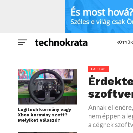
Érdektelen hardver – kelendő szoftver
KÜTYÜK
LAPTOP
Érdekte
szoftve
Annak ellenére,
Logitech kormány vagy
nem éppen a le
Xbox kormány szett?
Melyiket válaszd?
a cégnek szoft