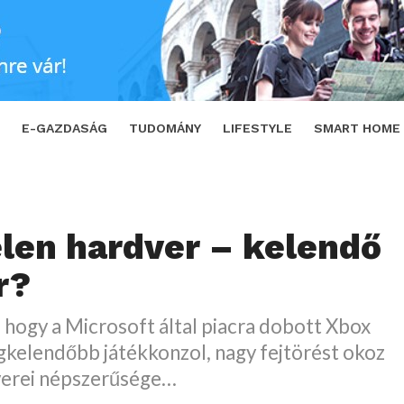
?
SHARE
TWEET
E-GAZDASÁG
TUDOMÁNY
LIFESTYLE
SMART HOME
len hardver – kelendő
r?
 hogy a Microsoft által piacra dobott Xbox
gkelendőbb játékkonzol, nagy fejtörést okoz
verei népszerűsége…