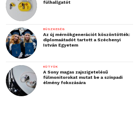
fülhallgatót
BÜSZKESÉG
Az új mérnökgenerációt köszöntötték:
diplomaátadót tartott a Széchenyi
István Egyetem
KÜTYÜK
A Sony magas zajszigetelésű
fülmonitorokat mutat be a színpadi
élmény fokozására