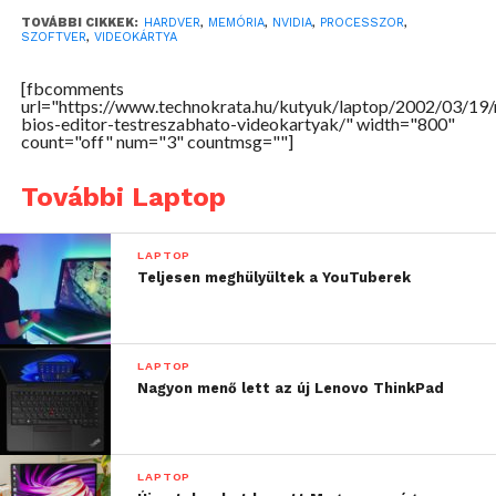
TOVÁBBI CIKKEK:
HARDVER
,
MEMÓRIA
,
NVIDIA
,
PROCESSZOR
,
SZOFTVER
,
VIDEOKÁRTYA
[fbcomments
url="https://www.technokrata.hu/kutyuk/laptop/2002/03/19/
bios-editor-testreszabhato-videokartyak/" width="800"
count="off" num="3" countmsg=""]
További Laptop
LAPTOP
Teljesen meghülyültek a YouTuberek
LAPTOP
Nagyon menő lett az új Lenovo ThinkPad
LAPTOP