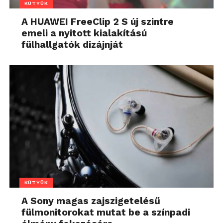
KÜTYÜK
A HUAWEI FreeClip 2 S új szintre
emeli a nyitott kialakítású
fülhallgatók dizájnját
KÜTYÜK
A Sony magas zajszigetelésű
fülmonitorokat mutat be a színpadi