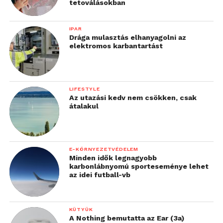
tetoválásokban
IPAR
Drága mulasztás elhanyagolni az
elektromos karbantartást
LIFESTYLE
Az utazási kedv nem csökken, csak
átalakul
E-KÖRNYEZETVÉDELEM
Minden idők legnagyobb
karbonlábnyomú sporteseménye lehet
az idei futball-vb
KÜTYÜK
A Nothing bemutatta az Ear (3a)