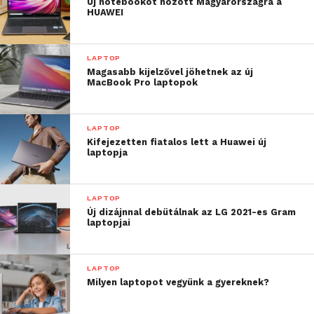
Új notebookot hozott Magyarországra a
HUAWEI
LAPTOP
Magasabb kijelzővel jöhetnek az új
MacBook Pro laptopok
LAPTOP
Kifejezetten fiatalos lett a Huawei új
laptopja
LAPTOP
Új dizájnnal debütálnak az LG 2021-es Gram
laptopjai
LAPTOP
Milyen laptopot vegyünk a gyereknek?