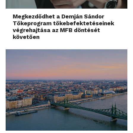
Megkezdődhet a Demján Sándor
Tőkeprogram tőkebefektetéseinek
végrehajtása az MFB döntését
követően