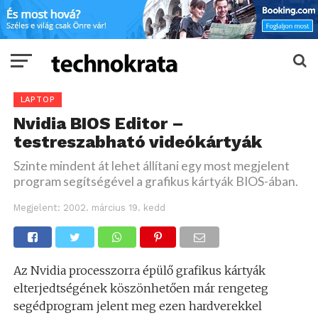
LAPTOP
Nvidia BIOS Editor –
testreszabható videókártyák
Szinte mindent át lehet állítani egy most megjelent
program segítségével a grafikus kártyák BIOS-ában.
Megjelent:
2002. március 19. kedd
Az Nvidia processzorra épülő grafikus kártyák
elterjedtségének köszönhetően már rengeteg
segédprogram jelent meg ezen hardverekkel