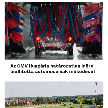
Az OMV Hungária határozatlan időre
leállította autómosóinak működését