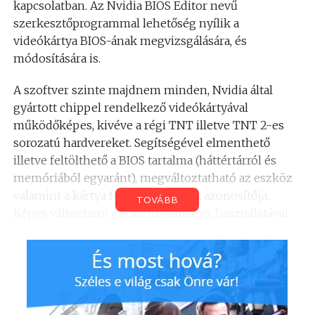
kapcsolatban. Az Nvidia BIOS Editor nevű
szerkesztőprogrammal lehetőség nyílik a
videókártya BIOS-ának megvizsgálására, és
módosítására is.
A szoftver szinte majdnem minden, Nvidia által
gyártott chippel rendelkező videókártyával
működőképes, kivéve a régi TNT illetve TNT 2-es
sorozatú hardvereket. Segítségével elmenthető
illetve feltölthető a BIOS tartalma (háttértárról és
memóriából egyaránt), megváltoztatható az eszköz
valamint a kártya forgalmazójának azonosítója.
TOVÁBB
Képes változtatni a boot folyamaton, használatával
átírhatók a BIOS által generált üzenetek. Több
kevésbé fontos tényező is variálása mellett
lehetőség nyílik például a memória órajelének
megváltoztatására is.