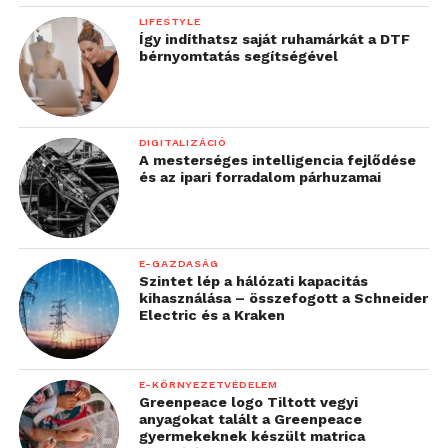
LIFESTYLE
Így indíthatsz saját ruhamárkát a DTF
bérnyomtatás segítségével
DIGITALIZÁCIÓ
A mesterséges intelligencia fejlődése
és az ipari forradalom párhuzamai
E-GAZDASÁG
Szintet lép a hálózati kapacitás
kihasználása – összefogott a Schneider
Electric és a Kraken
E-KÖRNYEZETVÉDELEM
Greenpeace logo Tiltott vegyi
anyagokat talált a Greenpeace
gyermekeknek készült matrica