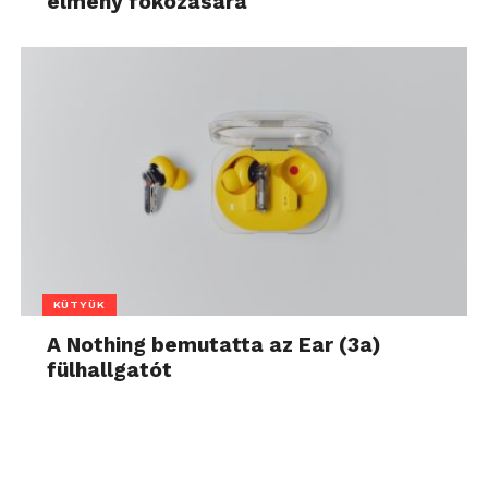
élmény fokozására
KÜTYÜK
A Nothing bemutatta az Ear (3a)
fülhallgatót