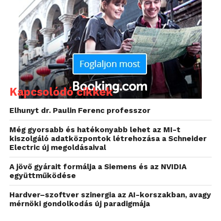
Mivel maga a program nem hivatalos Nvidia termék,
ráadásul egyes opciói még béta állapotban vannak,
ezért mindenki csak saját felelősségére használja, és
nagyon figyeljen oda, mit állít el (különben könnyen
sötét képernyő lehet a jutalom).
Kapcsolódó cikkek
Elhunyt dr. Paulin Ferenc professzor
Még gyorsabb és hatékonyabb lehet az MI-t
kiszolgáló adatközpontok létrehozása a Schneider
Electric új megoldásaival
A jövő gyárait formálja a Siemens és az NVIDIA
együttműködése
Hardver–szoftver szinergia az AI-korszakban, avagy
mérnöki gondolkodás új paradigmája