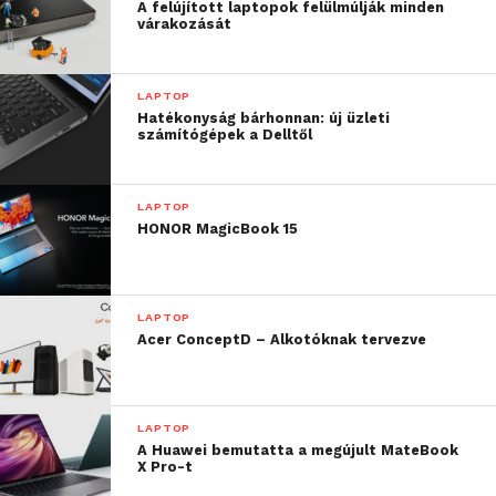
A felújított laptopok felülmúlják minden
várakozását
LAPTOP
Hatékonyság bárhonnan: új üzleti
számítógépek a Delltől
LAPTOP
HONOR MagicBook 15
LAPTOP
Acer ConceptD – Alkotóknak tervezve
LAPTOP
A Huawei bemutatta a megújult MateBook
X Pro-t