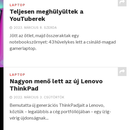
LAPTOP
Teljesen meghülyültek a
YouTuberek
2023. MÁRCIUS 8. SZERDA
Jött az ötlet, majd összeraktak egy
notebookszörnyet: 43 hüvelykes lett a csináld-magad
gamerlaptop.
LAPTOP
Nagyon menő lett az új Lenovo
ThinkPad
2022. MÁRCIUS 3. CSÜTÖRTÖK
Bemutatta új generációs ThinkPadjait a Lenovo,
köztük – legalábbis a cég portfóliójában – egy ízig-
vérig újdonságnak...