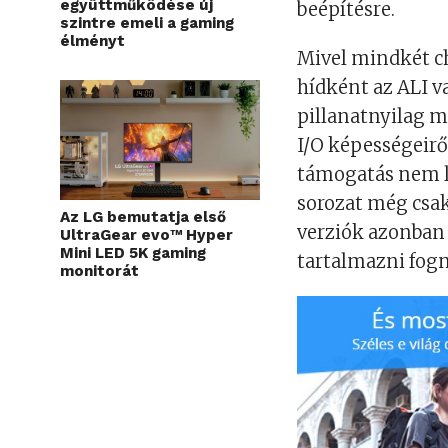
együttműködése új
beépítésre.
szintre emeli a gaming
élményt
Mivel mindkét chi
hídként az ALI v
pillanatnyilag 
I/O képességeir
támogatás nem l
sorozat még csa
Az LG bemutatja első
verziók azonban
UltraGear evo™ Hyper
Mini LED 5K gaming
tartalmazni fog
monitorát