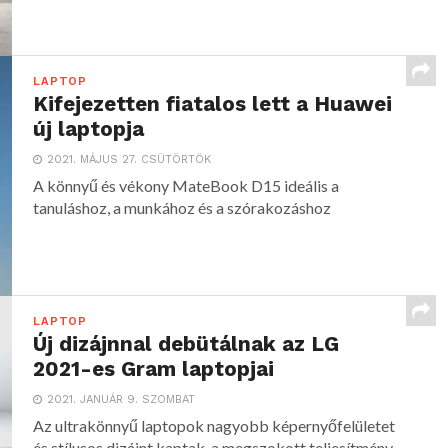
LAPTOP
Kifejezetten fiatalos lett a Huawei
új laptopja
2021. MÁJUS 27. CSÜTÖRTÖK
A könnyű és vékony MateBook D15 ideális a
tanuláshoz, a munkához és a szórakozáshoz
LAPTOP
Új dizájnnal debütálnak az LG
2021-es Gram laptopjai
2021. JANUÁR 9. SZOMBAT
Az ultrakönnyű laptopok nagyobb képernyőfelületet
és stílusos dizájnt kaptak, a megszokott teljesítmény