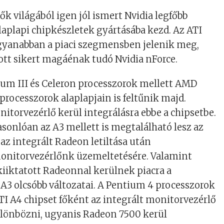
ők világából igen jól ismert Nvidia legfőbb
alaplapi chipkészletek gyártásába kezd. Az ATI
gyanabban a piaci szegmensben jelenik meg,
ott sikert magáénak tudó Nvidia nForce.
ium III és Celeron processzorok mellett AMD
processzorok alaplapjain is feltűnik majd.
torvezérlő kerül integrálásra ebbe a chipsetbe.
sonlóan az A3 mellett is megtalálható lesz az
 az integrált Radeon letiltása után
onitorvezérlőnk üzemeltetésére. Valamint
kiiktatott Radeonnal kerülnek piacra a
A3 olcsóbb változatai. A Pentium 4 processzorok
ATI A4 chipset főként az integrált monitorvezérlő
ülönbözni, ugyanis Radeon 7500 kerül