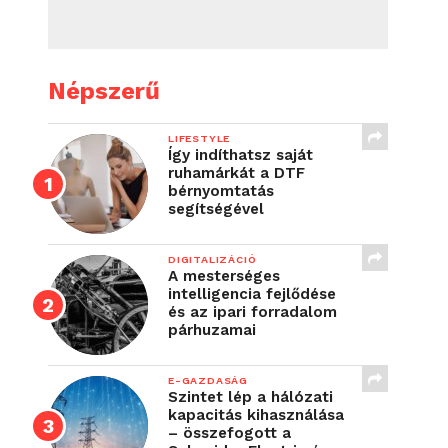
Népszerű
LIFESTYLE
Így indíthatsz saját
ruhamárkát a DTF
bérnyomtatás
segítségével
DIGITALIZÁCIÓ
A mesterséges
intelligencia fejlődése
és az ipari forradalom
párhuzamai
E-GAZDASÁG
Szintet lép a hálózati
kapacitás kihasználása
– összefogott a