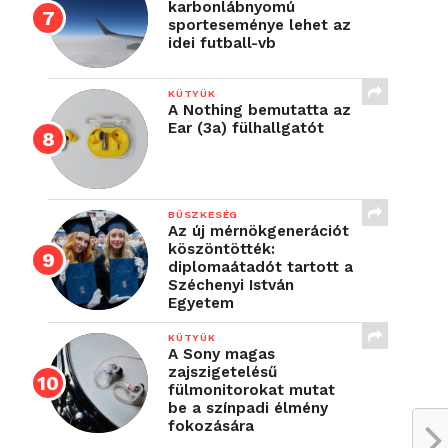
karbonlábnyomú
sporteseménye lehet az
idei futball-vb
KÜTYÜK
A Nothing bemutatta az
Ear (3a) fülhallgatót
BÜSZKESÉG
Az új mérnökgenerációt
köszöntötték:
diplomaátadót tartott a
Széchenyi István
Egyetem
KÜTYÜK
A Sony magas
zajszigetelésű
fülmonitorokat mutat
be a színpadi élmény
fokozására