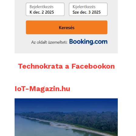
Technokrata a Facebookon
IoT-Magazin.hu