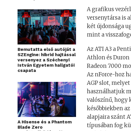
A grafikus vezérl
versenytársa is 
két újdonsága u
mint a visszafog
Az ATI A3 a Pent
Bemutatta első autóját a
SZEngine: hibrid hajtással
Athlon és Duron 
versenyez a Széchenyi
István Egyetem hallgatói
Radeon 7000 moni
csapata
Az nForce-hoz ha
AGP slot, melyet
használhatjuk m
valószínű, hogy 
későbbiekben az 
alapjaira szánt 
A Hisense és a Phantom
típusában fog k
Blade Zero