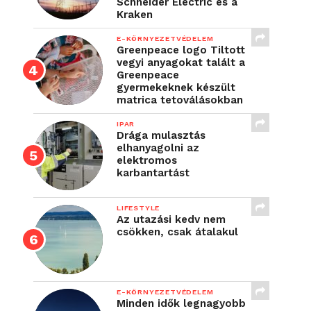
Schneider Electric és a
Kraken
E-KÖRNYEZETVÉDELEM
Greenpeace logo Tiltott
vegyi anyagokat talált a
Greenpeace
gyermekeknek készült
matrica tetoválásokban
IPAR
Drága mulasztás
elhanyagolni az
elektromos
karbantartást
LIFESTYLE
Az utazási kedv nem
csökken, csak átalakul
E-KÖRNYEZETVÉDELEM
Minden idők legnagyobb