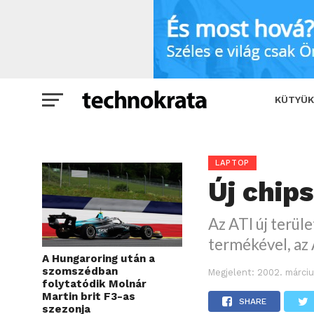
Új chipsetek a láthatáron
SHARE
KÜTYÜK
LAPTOP
Új chip
Az ATI új terül
termékével, az 
A Hungaroring után a
szomszédban
Megjelent:
2002. márciu
folytatódik Molnár
Martin brit F3-as
SHARE
szezonja