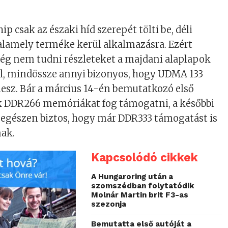
p csak az északi híd szerepét tölti be, déli
alamely terméke kerül alkalmazásra. Ezért
még nem tudni részleteket a majdani alaplapok
ől, mindössze annyi bizonyos, hogy UDMA 133
esz. Bár a március 14-én bemutatkozó első
k DDR266 memóriákat fog támogatni, a későbbi
 egészen biztos, hogy már DDR333 támogatást is
nak.
Kapcsolódó cikkek
A Hungaroring után a
szomszédban folytatódik
Molnár Martin brit F3-as
szezonja
Bemutatta első autóját a