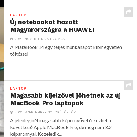
LAPTOP
Új notebookot hozott
Magyarországra a HUAWEI
2021. NOVEMBER 27. SZOMBAT
A MateBook 14 egy teljes munkanapot kibír egyetlen
töltéssel
LAPTOP
Magasabb kijelzővel jöhetnek az új
MacBook Pro laptopok
2021. SZEPTEMBER 30. CSÜTÖRTÖK
A jelenleginél magasabb képernyővel érkezhet a
következő Apple MacBook Pro, de még nem 3:2
képaránnyal. Közeledik...