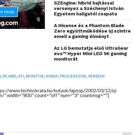
SZEngine: hibrid hajtással
versenyez a Széchenyi István
Egyetem hallgatói csapata
A Hisense és a Phantom Blade
Zero együttműködése új szintre
emeli a gaming élményt
Az LG bemutatja első UltraGear
evo™ Hyper Mini LED 5K gaming
monitorát
LAP
,
AMD
,
ATI
,
MONITOR
,
NVIDIA
,
PROCESSZOR
,
VERSENY
ps://www.technokrata.hu/kutyuk/laptop/2002/03/12/uj-
on/" width="800" count="off" num="3" countmsg=""]