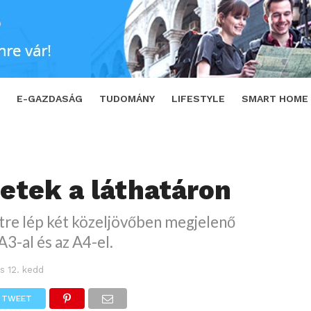
TWEET
E-GAZDASÁG
TUDOMÁNY
LIFESTYLE
SMART HOME
setek a láthatáron
etre lép két közeljövőben megjelenő
A3-al és az A4-el.
s 12. kedd
TWEET