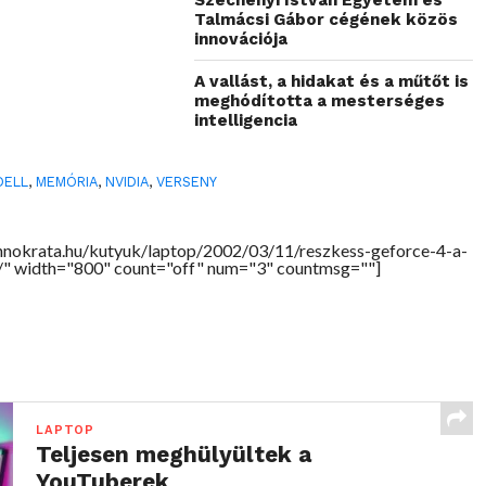
Széchenyi István Egyetem és
Talmácsi Gábor cégének közös
innovációja
A vallást, a hidakat és a műtőt is
meghódította a mesterséges
intelligencia
DELL
,
MEMÓRIA
,
NVIDIA
,
VERSENY
hnokrata.hu/kutyuk/laptop/2002/03/11/reszkess-geforce-4-a-
t/" width="800" count="off" num="3" countmsg=""]
LAPTOP
Teljesen meghülyültek a
YouTuberek