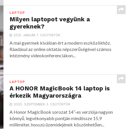
LAPTOP
Milyen laptopot vegyünk a
gyereknek?
2021. JANUÁR 7. CSÜTÖRTÖK
A mai gyermek kiválóan ért a modern eszközökhöz.
Ráadásul az online oktatás népszerűségével számos
intézmény videokonferenciákon...
LAPTOP
A HONOR MagicBook 14 laptop is
érkezik Magyarországra
2020. SZEPTEMBER 3. CSÜTÖRTÖK
A Honor MagicBook sorozat 14”-es verziója nagyon
könnyű, legvékonyabb pontján mindössze 15,9
milliméter, hosszú üzemidejének köszönhetően...