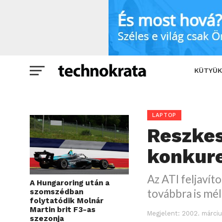
Reszkess GeForce 4 – a konkurencia is
KÜTYÜK
LAPTOP
Reszkes
konkure
Az ATI feljavít
A Hungaroring után a
továbbra is mél
szomszédban
folytatódik Molnár
Martin brit F3-as
Megjelent:
2002. márciu
szezonja