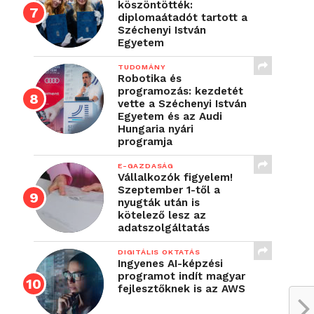
köszöntötték:
diplomaátadót tartott a
Széchenyi István
Egyetem
TUDOMÁNY
Robotika és
programozás: kezdetét
vette a Széchenyi István
Egyetem és az Audi
Hungaria nyári
programja
E-GAZDASÁG
Vállalkozók figyelem!
Szeptember 1-től a
nyugták után is
kötelező lesz az
adatszolgáltatás
DIGITÁLIS OKTATÁS
Ingyenes AI-képzési
programot indít magyar
fejlesztőknek is az AWS