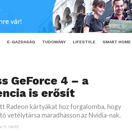
 erősít
SHARE
TWEET
E-GAZDASÁG
TUDOMÁNY
LIFESTYLE
SMART HOME
s GeForce 4 – a
ncia is erősít
ott Radeon kártyákat hoz forgalomba, hogy
tó vetélytársa maradhasson az Nvidia-nak.
s 11. hétfő