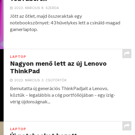
2023. MÁRCIUS 8. SZERDA
Jött az ötlet, majd összeraktak egy
notebookszörnyet: 43 hüvelykes lett a csináld-magad
gamerlaptop.
LAPTOP
Nagyon menő lett az új Lenovo
ThinkPad
2022. MÁRCIUS 3. CSÜTÖRTÖK
Bemutatta új generációs ThinkPadjait a Lenovo,
köztük – legalábbis a cég portfóliójában – egy ízig-
vérig újdonságnak...
LAPTOP