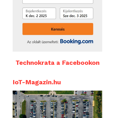
Technokrata a Facebookon
IoT-Magazin.hu