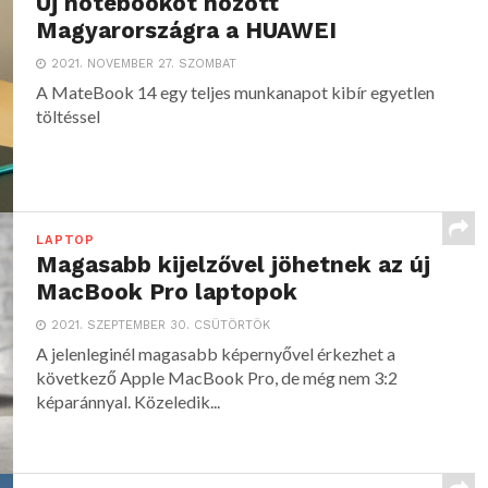
Új notebookot hozott
Magyarországra a HUAWEI
2021. NOVEMBER 27. SZOMBAT
A MateBook 14 egy teljes munkanapot kibír egyetlen
töltéssel
LAPTOP
Magasabb kijelzővel jöhetnek az új
MacBook Pro laptopok
2021. SZEPTEMBER 30. CSÜTÖRTÖK
A jelenleginél magasabb képernyővel érkezhet a
következő Apple MacBook Pro, de még nem 3:2
képaránnyal. Közeledik...