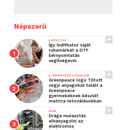
Népszerű
LIFESTYLE
Így indíthatsz saját
ruhamárkát a DTF
bérnyomtatás
segítségével
E-KÖRNYEZETVÉDELEM
Greenpeace logo Tiltott
vegyi anyagokat talált a
Greenpeace
gyermekeknek készült
matrica tetoválásokban
IPAR
Drága mulasztás
elhanyagolni az
elektromos