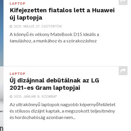
LAPTOP
Kifejezetten fiatalos lett a Huawei
új laptopja
2021. MÁJUS 27. CSÜTÖRTÖK
A könnyű és vékony MateBook D15 ideális a
tanuláshoz, a munkához és a szórakozáshoz
LAPTOP
Új dizájnnal debütálnak az LG
2021-es Gram laptopjai
2021. JANUÁR 9. SZOMBAT
Az ultrakönnyű laptopok nagyobb képernyőfelületet
és stílusos dizájnt kaptak, a megszokott teljesítmény
és hordozhatóság azonban nem...