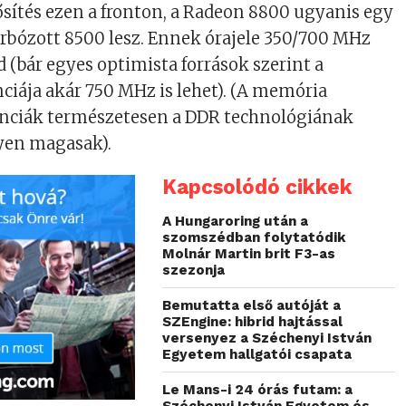
sítés ezen a fronton, a Radeon 8800 ugyanis egy
rbózott 8500 lesz. Ennek órajele 350/700 MHz
d (bár egyes optimista források szerint a
iája akár 750 MHz is lehet). (A memória
nciák természetesen a DDR technológiának
yen magasak).
Kapcsolódó cikkek
A Hungaroring után a
szomszédban folytatódik
Molnár Martin brit F3-as
szezonja
Bemutatta első autóját a
SZEngine: hibrid hajtással
versenyez a Széchenyi István
Egyetem hallgatói csapata
Le Mans-i 24 órás futam: a