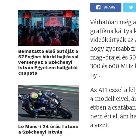
SHARE
Várhatóan még a
grafikus kártya k
videókártyák az 
hogy gyorsabb f
Bemutatta első autóját a
SZEngine: hibrid hajtással
mag-órajel és 5
versenyez a Széchenyi
300 és 600 MHz 
István Egyetem hallgatói
csapata
nyi.
Az ATI ezzel a f
4 modelljeivel, 
ebben a csatában
nem éri el, ám h
a vizet.
Le Mans-i 24 órás futam:
a Széchenyi István