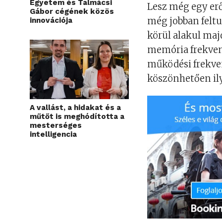
Egyetem és Talmácsi
Lesz még egy erő
Gábor cégének közös
még jobban feltu
innovációja
körül alakul maj
memória frekvenc
működési frekve
köszönhetően il
A vallást, a hidakat és a
műtőt is meghódította a
mesterséges
intelligencia