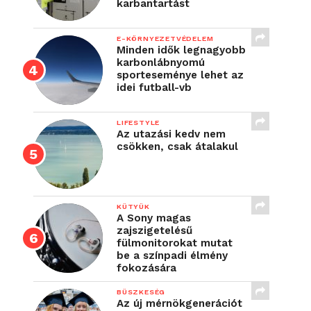
karbantartást
E-KÖRNYEZETVÉDELEM
Minden idők legnagyobb
karbonlábnyomú
sporteseménye lehet az
idei futball-vb
LIFESTYLE
Az utazási kedv nem
csökken, csak átalakul
KÜTYÜK
A Sony magas
zajszigetelésű
fülmonitorokat mutat
be a színpadi élmény
fokozására
BÜSZKESÉG
Az új mérnökgenerációt