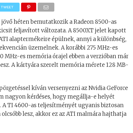
TWEET
 jövő héten bemutatkozik a Radeon 8500-as
icsit feljavított változata. A 8500XT jelet kapott
ATI alaptermékeire épülnek, annyi a különbség,
rekvencián üzemelnek. A korábbi 275 MHz-es
00 MHz-es memória órajel ebben a verzióban már
lesz. A kártyára szerelt memória mérete 128 MB-
elpörgetéssel kíván versenyezni az Nvidia GeForce
ám nagyon kérdéses, hogy megállja-e helyét
. A TI 4600-as teljesítményét ugyanis biztosan
a olcsóbb lesz, akkor ez az ATI malmára hajthatja