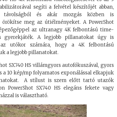
bilizátorával segíti a felvétel készítőjét abban,
 távolságból és akár mozgás közben is
n örökítse meg az útiélményeket. A PowerShot
épezőgéppel az ultranagy 4K felbontású time-
is gyerekjáték. A legjobb pillanatokat úgy is
 az utókor számára, hogy a 4K felbontású
uk a legjobb pillanatokat.
ot SX740 HS villámgyors autofókuszával, gyors
és a 10 kép/mp folyamatos exponálással elkapjuk
natokat. A stílust is szem előtt tartó utazók
on PowerShot SX740 HS elegáns fekete vagy
ázzal is választható.