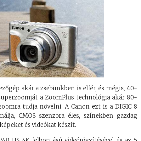
ezőgép akár a zsebünkben is elfér, és mégis, 40-
szuperzoomját a ZoomPlus technológia akár 80-
 zoomra tudja növelni. A Canon ezt is a DIGIC 8
ínálja, CMOS szenzora éles, színekben gazdag
képeket és videókat készít.
40 HS 4K felbontású videórögzítésével és az 5