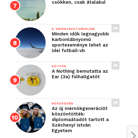
csökken, csak átalakul
E-KÖRNYEZETVÉDELEM
Minden idők legnagyobb
karbonlábnyomú
sporteseménye lehet az
idei futball-vb
KÜTYÜK
A Nothing bemutatta az
Ear (3a) fülhallgatót
BÜSZKESÉG
Az új mérnökgenerációt
köszöntötték:
diplomaátadót tartott a
Széchenyi István
Egyetem