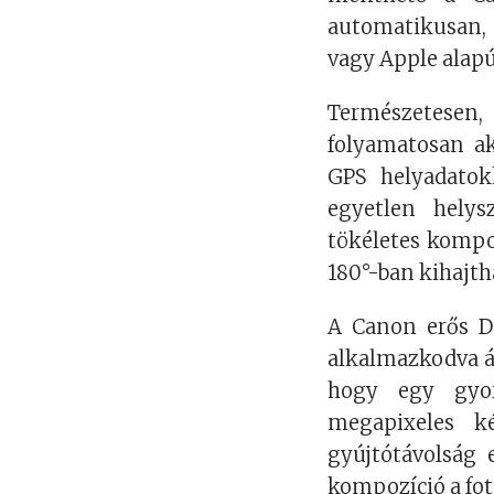
automatikusan,
vagy Apple alap
Természetese
folyamatosan ak
GPS helyadatok
egyetlen helys
tökéletes kompoz
180°-ban kihajth
A Canon erős D
alkalmazkodva á
hogy egy gyor
megapixeles k
gyújtótávolság 
kompozíció a fot