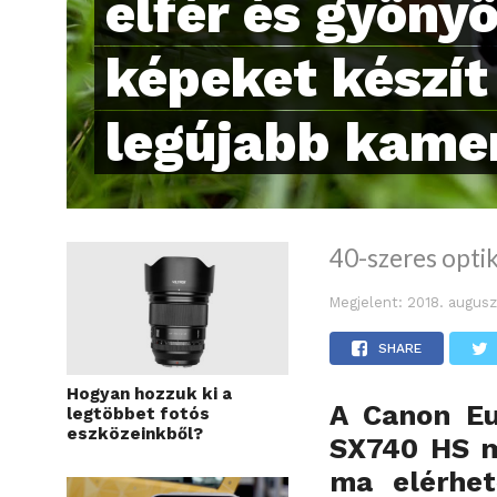
elfér és gyöny
képeket készít
legújabb kame
40-szeres opti
Megjelent:
2018. augusz
SHARE
Hogyan hozzuk ki a
A Canon Eu
legtöbbet fotós
eszközeinkből?
SX740 HS
m
ma elérhet