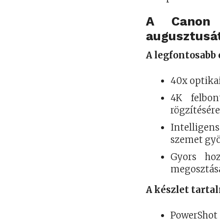
A Canon
augusztusát
A legfontosabb
40x optika
4K felbo
rögzítésér
Intellige
szemet gy
Gyors ho
megosztás
A készlet tarta
PowerShot 