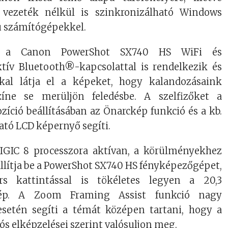
 vezeték nélkül is szinkronizálható Windows
ú számítógépekkel.
n, a Canon PowerShot SX740 HS WiFi és
tív Bluetooth®-kapcsolattal is rendelkezik és
kal látja el a képeket, hogy kalandozásaink
zíne se merüljön feledésbe. A szelfizőket a
íció beállításában az Önarckép funkció és a kb.
ató LCD képernyő segíti.
IGIC 8 processzora aktívan, a körülményekhez
llítja be a PowerShot SX740 HS fényképezőgépet,
s kattintással is tökéletes legyen a 20,3
ép. A Zoom Framing Assist funkció nagy
esetén segíti a témát középen tartani, hogy a
ós elképzelései szerint valósuljon meg.