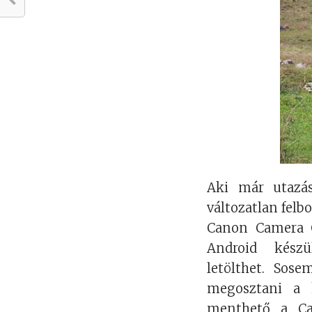
Aki már utazás
változatlan felb
Canon Camera C
Android készü
letölthet. Sos
megosztani a 
menthető a Can