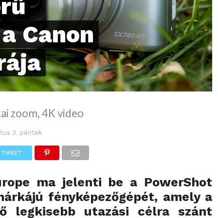
örű
 a Canon
rája
kai zoom, 4K video
tus 3. péntek
TWEET
rope ma jelenti be a
PowerShot
árkájú fényképezőgépét, amely a
ő legkisebb utazási célra szánt