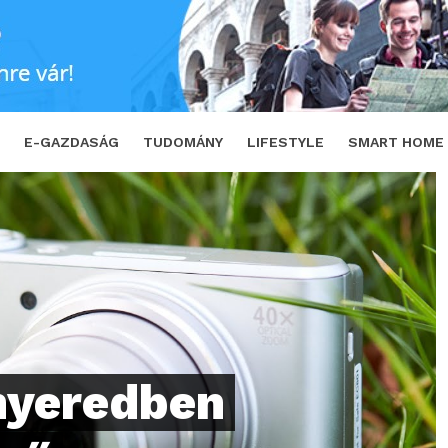
örű képeket készít a Canon legújabb kameráj
E-GAZDASÁG
TUDOMÁNY
LIFESTYLE
SMART HOME
nyeredben