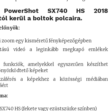
 PowerShot SX740 HS 2018
ól kerül a boltok polcaira.
 előnyök:
i zoom egy kisméretű fényképezőgépben
ntású videó a leginkább megkapó emlékek
e
ns funkciók, amelyekkel egyszerűen készíthet
önyörködtető képeket
zzáférés a képekhez a közösségi médiában
áért
lma:
SX740 HS (fekete vagy ezüstszürke színben)