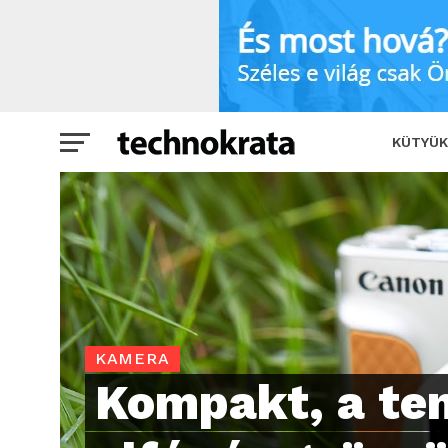
Kompakt, a tenyeredben elfér és gyöny
KÜTYÜK
KAMERA
Kompakt, a te