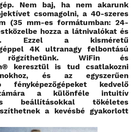
őgép. Nem baj, ha nem akarunk
jektívet csomagolni, a 40-szeres
om (35 mm-es formátumban: 24-
tközelbe hozza a látnivalókat és
ket. Ezzel a kisméretű
géppel 4K ultranagy felbontású
t rögzíthetünk. WiFin és
n® keresztül is tud csatlakozni
efonokhoz, és az egyszerűen
tó fényképezőgépeket kedvelő
zámára a különféle intuitív
us beállításokkal tökéletes
szíthetnek a kevésbé gyakorlott