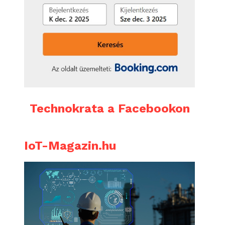
Technokrata a Facebookon
IoT-Magazin.hu