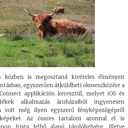
 közben is megosztaná kivételes élményeit
ontásban, egyszerűen átküldheti okoseszközére a
onnect applikáción keresztül, melyet iOS és
lékek alkalmazás áruházaiból ingyenesen
em volt még ilyen egyszerű fényképezőgépről
képeket. Az összes tartalom azonnal el is
on Irista felhő alapú tárolóhelyére, illetve