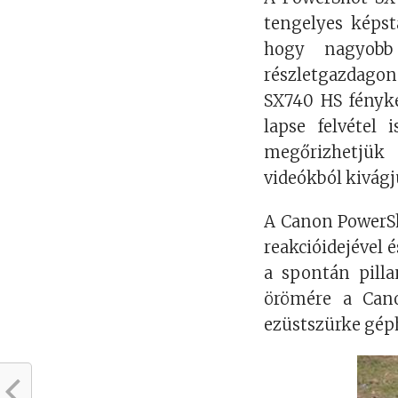
tengelyes képsta
hogy nagyobb
részletgazdago
SX740 HS fényk
lapse felvétel 
megőrizhetjük
videókból kivágj
A Canon PowerSh
reakcióidejével 
a spontán pilla
örömére a Can
ezüstszürke géph