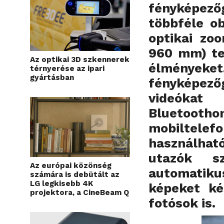
fényképez
többféle ob
optikai zo
960 mm) tes
Az optikai 3D szkennerek
élménye
térnyerése az ipari
gyártásban
fényképező
videóka
Bluetootho
mobiltel
használha
utazók s
Az európai közönség
automatik
számára is debütált az
LG legkisebb 4K
képeket ké
projektora, a CineBeam Q
fotósok is.