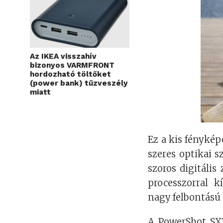
Az IKEA visszahív
bizonyos VARMFRONT
hordozható töltőket
(power bank) tűzveszély
miatt
Ez a kis fénykép
szeres optikai 
szoros digitális
processzorral k
nagy felbontású 
A PowerShot SX7