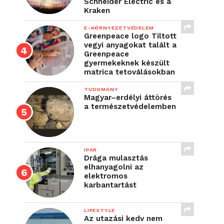
Schneider Electric és a
Kraken
E-KÖRNYEZETVÉDELEM
Greenpeace logo Tiltott
vegyi anyagokat talált a
Greenpeace
gyermekeknek készült
matrica tetoválásokban
TUDOMÁNY
Magyar–erdélyi áttörés
a természetvédelemben
IPAR
Drága mulasztás
elhanyagolni az
elektromos
karbantartást
LIFESTYLE
Az utazási kedv nem