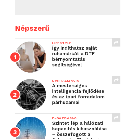
Népszerű
LIFESTYLE
Így indíthatsz saját
ruhamárkát a DTF
bérnyomtatás
segítségével
DIGITALIZÁCIÓ
A mesterséges
intelligencia fejlődése
és az ipari forradalom
párhuzamai
E-GAZDASÁG
Szintet lép a hálózati
kapacitás kihasználása
– összefogott a