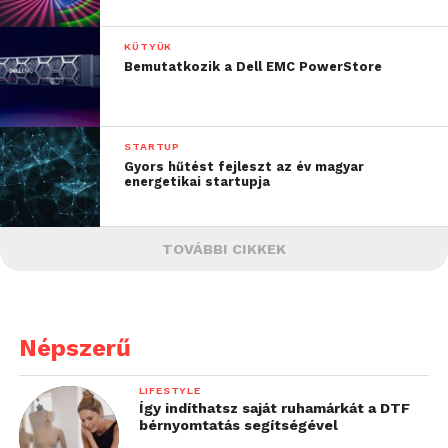
KÜTYÜK
Bemutatkozik a Dell EMC PowerStore
STARTUP
Gyors hűtést fejleszt az év magyar
energetikai startupja
TOVÁBBI CIKKEK
Népszerű
LIFESTYLE
Így indíthatsz saját ruhamárkát a DTF
bérnyomtatás segítségével