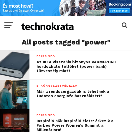
All posts tagged "power"
FRISSINFO
Az IKEA visszahív bizonyos VARMFRONT
hordozható töltőket (power bank)
tűzveszély miatt
E-KÖRNYEZETVÉDELEM
Már a rendszergazdák is tehetnek a
tudatos energiafelhasználásért!
FRISSINFO
Inspiráló nők inspiráló élete: érkezik a
Forbes Power Women’s Summit a
Millenárisra!