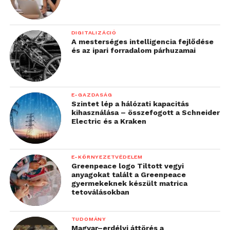
DIGITALIZÁCIÓ
A mesterséges intelligencia fejlődése
és az ipari forradalom párhuzamai
E-GAZDASÁG
Szintet lép a hálózati kapacitás
kihasználása – összefogott a Schneider
Electric és a Kraken
E-KÖRNYEZETVÉDELEM
Greenpeace logo Tiltott vegyi
anyagokat talált a Greenpeace
gyermekeknek készült matrica
tetoválásokban
TUDOMÁNY
Magyar–erdélyi áttörés a