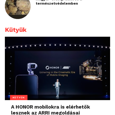
természetvédelemben
Kütyük
KÜTYÜK
A HONOR mobilokra is elérhetők
lesznek az ARRI megoldásai