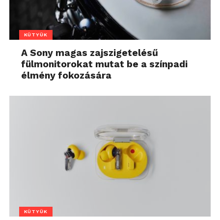
KÜTYÜK
A Sony magas zajszigetelésű
fülmonitorokat mutat be a színpadi
élmény fokozására
KÜTYÜK