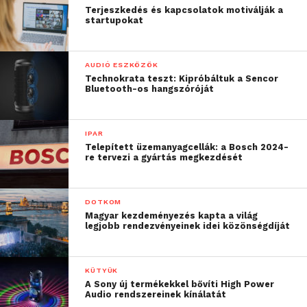
Terjeszkedés és kapcsolatok motiválják a
startupokat
AUDIÓ ESZKÖZÖK
Technokrata teszt: Kipróbáltuk a Sencor
Bluetooth-os hangszóróját
IPAR
Telepített üzemanyagcellák: a Bosch 2024-
re tervezi a gyártás megkezdését
DOTKOM
Magyar kezdeményezés kapta a világ
legjobb rendezvényeinek idei közönségdíját
KÜTYÜK
A Sony új termékekkel bővíti High Power
Audio rendszereinek kínálatát