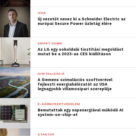
IPAR
Új vezetőt nevez ki a Schneider Electric az
európai Secure Power üzletág élére
SMART HOME
Az LG egy sokoldalú tisztítási megoldást
mutat be a 2023-as CES kiállításon
DIGITALIZÁCIÓ
A Siemens szimulációs szoftverével
fejleszti energiahálózatát az USA
legnagyobb villamosipari szereplője
E-KÖRNYEZETVÉDELEM
Bemutattak egy napenergiával működő AI
system-on-chip-et
STARTUP