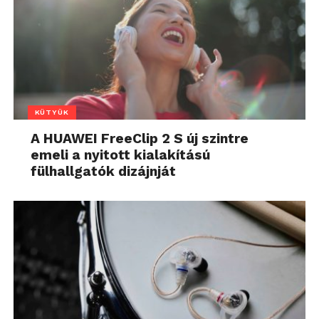
KÜTYÜK
A HUAWEI FreeClip 2 S új szintre
emeli a nyitott kialakítású
fülhallgatók dizájnját