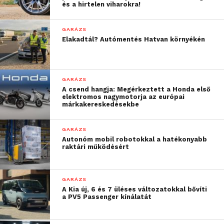
és a hirtelen viharokra!
GARÁZS
Elakadtál? Autómentés Hatvan környékén
GARÁZS
A csend hangja: Megérkeztett a Honda első
elektromos nagymotorja az európai
márkakereskedésekbe
GARÁZS
Autonóm mobil robotokkal a hatékonyabb
raktári működésért
GARÁZS
A Kia új, 6 és 7 üléses változatokkal bővíti
a PV5 Passenger kínálatát