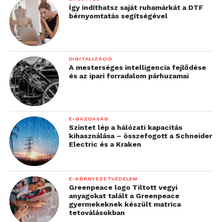
Így indíthatsz saját ruhamárkát a DTF
váltakozását, ami minden kamera számára kihívást
bérnyomtatás segítségével
jelent. A fontos tárgyak, mint például a
rendszámtáblák, még akkor is olvashatóak
maradnak, ha elvakítja a szembe jövő autó.
DIGITALIZÁCIÓ
A mesterséges intelligencia fejlődése
és az ipari forradalom párhuzamai
E-GAZDASÁG
Szintet lép a hálózati kapacitás
kihasználása – összefogott a Schneider
Electric és a Kraken
E-KÖRNYEZETVÉDELEM
Greenpeace logo Tiltott vegyi
anyagokat talált a Greenpeace
gyermekeknek készült matrica
tetoválásokban