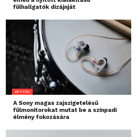
fülhallgatók dizájnját
KÜTYÜK
A Sony magas zajszigetelésű
fülmonitorokat mutat be a színpadi
élmény fokozására