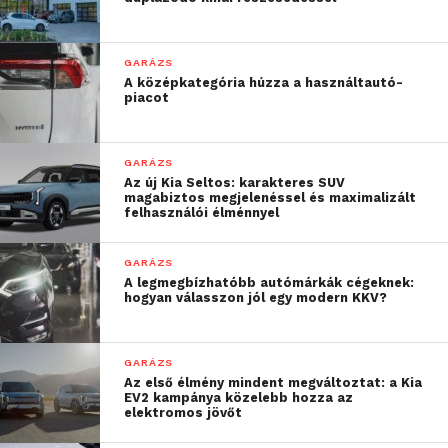
Mikroszálas törlőkendő
A LAMAX T6 fedélzeti kamerát nagyon egyszerű
GARÁZS
összeszerelni és a későbbiekben is egyszerűen
A középkategória húzza a használtautó-
piacot
kezelhető a mágneses tartójának köszönhetően.
Elég csak egyszer csatlakoztatni az üveghez, utána a
csatlakoztatót kihúzva könnyedén leemelhető a
GARÁZS
kamera. A felrögzítés után nincs szükség állandó
Az új Kia Seltos: karakteres SUV
magabiztos megjelenéssel és maximalizált
állítgatásra, azonnal indulhatunk, nem kell
felhasználói élménnyel
foglalkozni a jobb szög beállításával vagy a
kábelekkel.
GARÁZS
A legmegbízhatóbb autómárkák cégeknek:
hogyan válasszon jól egy modern KKV?
GARÁZS
Az első élmény mindent megváltoztat: a Kia
EV2 kampánya közelebb hozza az
elektromos jövőt