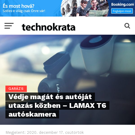
GARÁZS
Védje magát és autóját
utazás közben – LAMAX T6
autóskamera
Megjelent:
2020. december 17. csütörtök