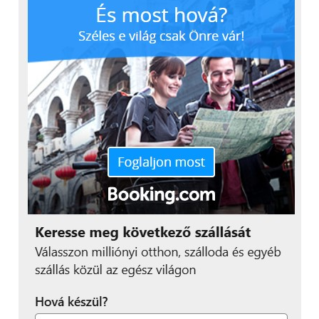
memória megtelik. A felvételek, amennyiben
szükségünk van rá egyetlen gombnyomással
zárolhatók törlés ellen, de a készülék érzékeny G-
szenzora érzékeli az ütközést is, így ilyen esetben
magától is azonnal zárolja a rögzített videót.
A kényelmesen olvasható 1,5”-os kijelzőnek
köszönhetően az autókamera vezérlése gyerekjáték.
Ezenkívül a menü teljesen magyar nyelvű, de más
nyelveken is elérhető. A Wi-Fi segítségével pedig
könnyedén letölthetjük az mp4 formátumú
felvételeket a telefonunkra is és a mobil alkalmazás
segítségével könnyedén szerkeszthetjük is őket.