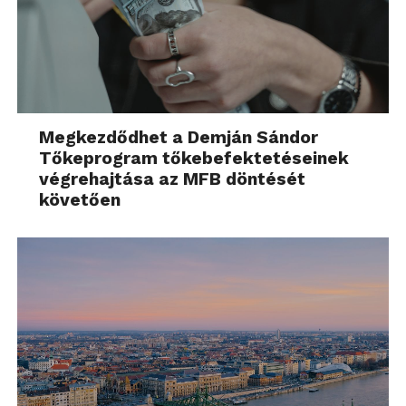
Megkezdődhet a Demján Sándor
Tőkeprogram tőkebefektetéseinek
végrehajtása az MFB döntését
követően