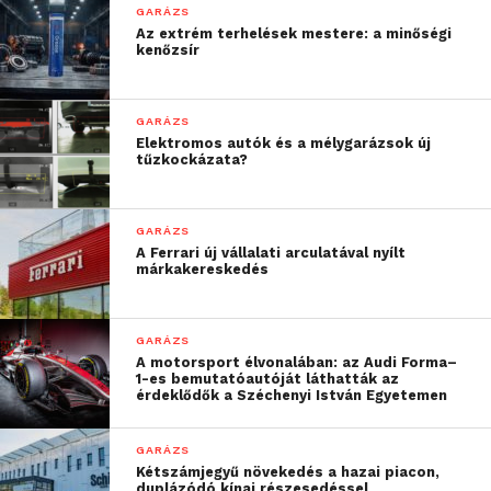
GARÁZS
Az extrém terhelések mestere: a minőségi
kenőzsír
A terméket kimondottan szép, teljesen letisztult
fekete dobozban helyezték el, de a dobozt kinyitva
GARÁZS
Elektromos autók és a mélygarázsok új
is ugyanez az elegancia fogad. A doboz a következő
tűzkockázata?
kiegészítőket tartalmazza a kamera mellett:
GPS tartó 3M matricával
GARÁZS
A Ferrari új vállalati arculatával nyílt
2× 3M cserematrica
márkakereskedés
Szivargyújtóba csatlakozó töltő
GARÁZS
Mini USB PC kábel
A motorsport élvonalában: az Audi Forma–
1-es bemutatóautóját láthatták az
Mini USB tápkábel (3m)
érdeklődők a Széchenyi István Egyetemen
Kézikönyv és biztonsági utasítások
GARÁZS
Textilzsák a kamera szállításához
Kétszámjegyű növekedés a hazai piacon,
duplázódó kínai részesedéssel