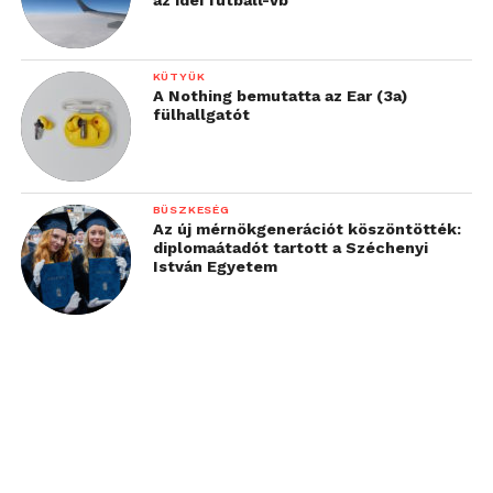
szükségünk lehet: G szenzor, Full HD, wifi, ciklikus
felvétel és felvétel zárolás, GPS, éjszakai felvétel és
mobil alkalmazás és mindez 30.000 Ft-ért, ami
KÜTYÜK
A Nothing bemutatta az Ear (3a)
szerintünk verhetetlen.
fülhallgatót
További
információ itt
.
BÜSZKESÉG
Az új mérnökgenerációt köszöntötték:
diplomaátadót tartott a Széchenyi
István Egyetem