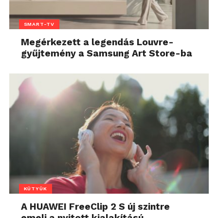
SMART-TV
Megérkezett a legendás Louvre-
gyűjtemény a Samsung Art Store-ba
KÜTYÜK
A HUAWEI FreeClip 2 S új szintre
emeli a nyitott kialakítású