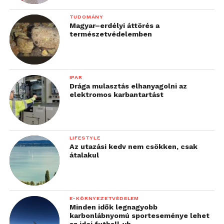
TUDOMÁNY
Magyar–erdélyi áttörés a
természetvédelemben
IPAR
Drága mulasztás elhanyagolni az
elektromos karbantartást
LIFESTYLE
Az utazási kedv nem csökken, csak
átalakul
E-KÖRNYEZETVÉDELEM
Összegzésként elmondható, hogy a LAMAX T6
Minden idők legnagyobb
karbonlábnyomú sporteseménye lehet
mindent tud, amire egy fedélzeti kamerában
az idei futball-vb