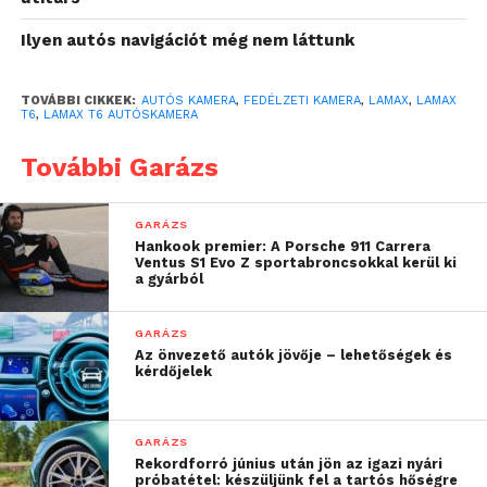
is nagy segítség lehet. A
Ilyen autós navigációt még nem láttunk
LAMAX T6-os autóskamera
került tesztelésre nálunk.
TOVÁBBI CIKKEK:
AUTÓS KAMERA
,
FEDÉLZETI KAMERA
,
LAMAX
,
LAMAX
T6
,
LAMAX T6 AUTÓSKAMERA
LAMAX termékekről többször írtunk már az
oldalunkon, megbízhatóságukról, tartósságukról,
További Garázs
könnyű felhasználhatóságukról. A cseh cég a
fedélzeti kamerák területén is rengeteg termékkel
GARÁZS
jelent meg, köztük a fent említett LAMAX T6-os
Hankook premier: A Porsche 911 Carrera
Ventus S1 Evo Z sportabroncsokkal kerül ki
fedélzeti kamerával.
a gyárból
GARÁZS
Az önvezető autók jövője – lehetőségek és
kérdőjelek
GARÁZS
Rekordforró június után jön az igazi nyári
próbatétel: készüljünk fel a tartós hőségre