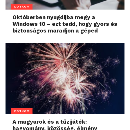
DOTKOM
Októberben nyugdíjba megy a
Windows 10 – ezt tedd, hogy gyors és
biztonságos maradjon a géped
DOTKOM
A magyarok és a tűzijáték:
hagyomány, közösség, élmény