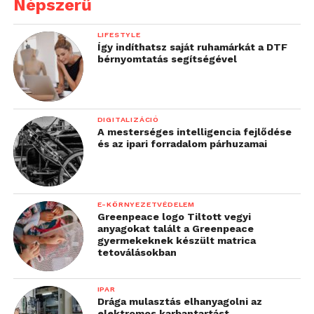
Népszerű
LIFESTYLE
Így indíthatsz saját ruhamárkát a DTF
bérnyomtatás segítségével
DIGITALIZÁCIÓ
A mesterséges intelligencia fejlődése
és az ipari forradalom párhuzamai
E-KÖRNYEZETVÉDELEM
Greenpeace logo Tiltott vegyi
anyagokat talált a Greenpeace
gyermekeknek készült matrica
tetoválásokban
IPAR
Drága mulasztás elhanyagolni az
elektromos karbantartást