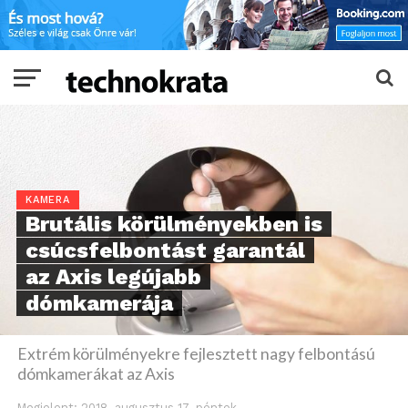
KAMERA
Brutális körülményekben is
csúcsfelbontást garantál
az Axis legújabb
dómkamerája
Extrém körülményekre fejlesztett nagy felbontású
dómkamerákat az Axis
Megjelent:
2018. augusztus 17. péntek