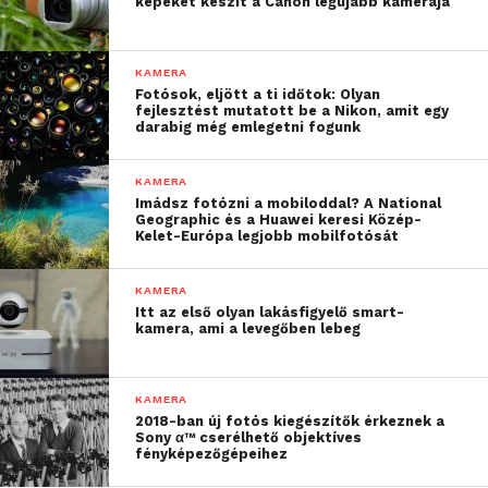
képeket készít a Canon legújabb kamerája
ajtózárak is működtethetők
áramkimaradás esetén a redundáns
KAMERA
áramforrás vagy PoE biztosítja a kamera
Fotósok, eljött a ti időtok: Olyan
fejlesztést mutatott be a Nikon, amit egy
megfelelő tápellátását
darabig még emlegetni fogunk
a rugalmas kábelkezelés megkönnyíti a
telepítést, valamint az opcionális
KAMERA
Imádsz fotózni a mobiloddal? A National
kapcsolatok és hasznos eszközök
Geographic és a Huawei keresi Közép-
segítségével olyan funkciók válnak
Kelet-Európa legjobb mobilfotósát
elérhetővé, mint a szintbeállítási
asszisztens, az automata elforgatás, a
KAMERA
Itt az első olyan lakásfigyelő smart-
távolsági zoomolás és fókuszálás
kamera, ami a levegőben lebeg
A csúcsminőségű Q35-sorozat új kiegészítőinek
segítségével a felhasználók számára garantált a
KAMERA
megbízható működés akár a legnehezebb külső
2018-ban új fotós kiegészítők érkeznek a
Sony α™ cserélhető objektíves
körülmények között is, legyen szó fény-, időjárási
fényképezőgépeihez
vagy egyéb környezeti viszonyokról – mondta
Petra