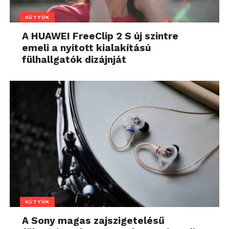
KÜTYÜK
A HUAWEI FreeClip 2 S új szintre
emeli a nyitott kialakítású
fülhallgatók dizájnját
KÜTYÜK
A Sony magas zajszigetelésű