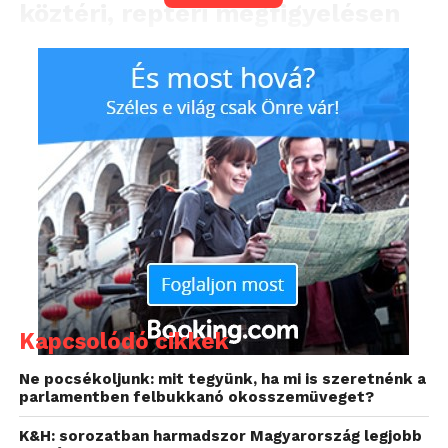
köztéri, reptéri megfigyelésen
át egészen az egészségügyi vagy
élelmiszeripari létesítmények
biztosításáig.
Kapcsolódó cikkek
Ne pocsékoljunk: mit tegyünk, ha mi is szeretnénk a
parlamentben felbukkanó okosszemüveget?
A csúcsminőségű 1/2-hüvelykes szenzorokkal
K&H: sorozatban harmadszor Magyarország legjobb