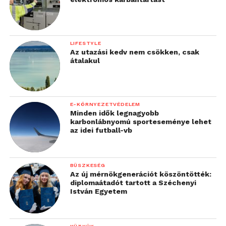
LIFESTYLE
Az utazási kedv nem csökken, csak
átalakul
E-KÖRNYEZETVÉDELEM
Minden idők legnagyobb
karbonlábnyomú sporteseménye lehet
az idei futball-vb
BÜSZKESÉG
Az új mérnökgenerációt köszöntötték:
diplomaátadót tartott a Széchenyi
István Egyetem