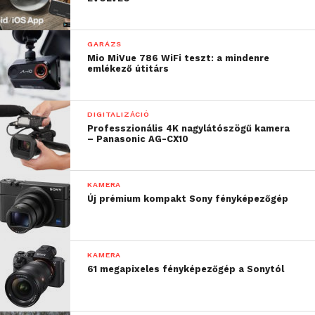
támadás érné az eszközöket. A kamerák az
elektronikus képstabilizációs (EIS) képességeknek
köszönhetően még intenzív rázkódás esetén is
GARÁZS
stabil képet adnak.
Mio MiVue 786 WiFi teszt: a mindenre
emlékező útitárs
DIGITALIZÁCIÓ
Professzionális 4K nagylátószögű kamera
– Panasonic AG-CX10
KAMERA
Új prémium kompakt Sony fényképezőgép
KAMERA
61 megapixeles fényképezőgép a Sonytól
A Q35 modellek további funkciói és jellemzői: