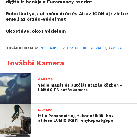
digitális bankja a Euromoney szerint
szerelt Q35-modellek az Axis legfejlettebb
képfeldolgozó megoldását alkalmazzák. Míg az AXIS
Robotkutya, autonóm drón és AI: az ICON új szintre
Q3518-LVE kamera 4K felbontást biztosít, a
emeli az őrzés-védelmet
rozsdamentes acélházba helyezett AXIS Q3517-SLVE 5
Okostévé, okos védelem
megapixeles felbontása pedig még a leggyengébb
fényviszonyok mellett is kiemelkedő képminőséget
TOVÁBBI CIKKEK:
2018
,
AXIS
,
BIZTONSÁG
,
DIGITALIZÁCIÓ
,
KAMERA
nyújt – másodpercenkénti 30-as frame-rátával. Az
eszközök támogatják az Axis OptimizedIR
További Kamera
megvilágítási megoldását, valamint a sokak számára
már jól ismert Forensic WDR, illetve Lightfinder
technológiákat. Az új modellek természetesen az
GARÁZS
Védje magát és autóját utazás közben –
Axis díjnyertes Zipstream tömörítő technológiáját is
LAMAX T6 autóskamera
támogatják, amely a teljes képminőség megőrzése
mellett akár ötven százalékkal is képes csökkenteni
a felvételek tárolásához, illetve továbbításához
KAMERA
Itt a Panasonic új, tükör nélküli, box-
szükséges tárhely- és sávszélesség-igényt.
stílusú LUMIX BGH1 fényképezőgépe
Az AXIS Q35-kamerákat úgy tervezték, hogy a