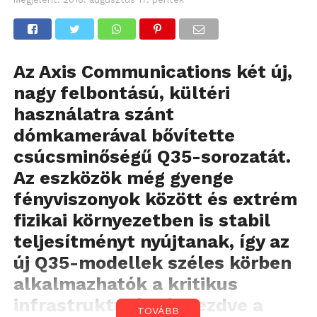
Az Axis Communications két új,
nagy felbontású, kültéri
használatra szánt
dómkamerával bővítette
csúcsminőségű Q35-sorozatát.
Az eszközök még gyenge
fényviszonyok között és extrém
fizikai környezetben is stabil
teljesítményt nyújtanak, így az
új Q35-modellek széles körben
alkalmazhatók a kritikus
infrastrukturáktól kezdve a
TOVÁBB