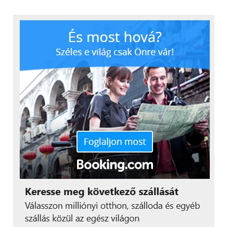
Bennermark
, az Axis Communications globális
termékmenedzsere. Kiemelkedő képminőségüknek
köszönhetően a Q35-kamerák ideális választásnak
bizonyulnak akkor is, ha például emberek, tárgyak
vagy járművek azonosításához keresnek megoldást
az üzemeltetők, miközben a gyárilag telepített
analitikai funkciók maximálisan támogatják a
proaktív megfigyelést.
Az AXIS Q3518-LVE és az AXIS Q3517-SLVE kamerák
július-augusztustól érhetők el a társaság értékesítési
csatornáin.