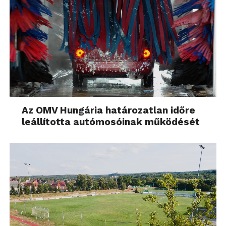
Az OMV Hungária határozatlan időre
leállította autómosóinak működését