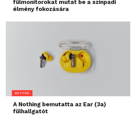
fülmonitorokat mutat be a színpadi
élmény fokozására
KÜTYÜK
A Nothing bemutatta az Ear (3a)
fülhallgatót