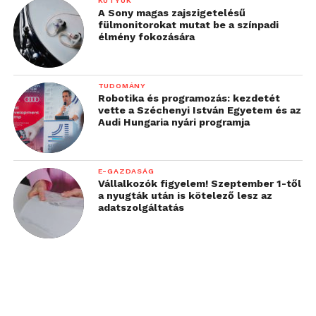
KÜTYÜK
A Sony magas zajszigetelésű
fülmonitorokat mutat be a színpadi
élmény fokozására
TUDOMÁNY
Robotika és programozás: kezdetét
vette a Széchenyi István Egyetem és az
Audi Hungaria nyári programja
E-GAZDASÁG
Vállalkozók figyelem! Szeptember 1-től
a nyugták után is kötelező lesz az
adatszolgáltatás