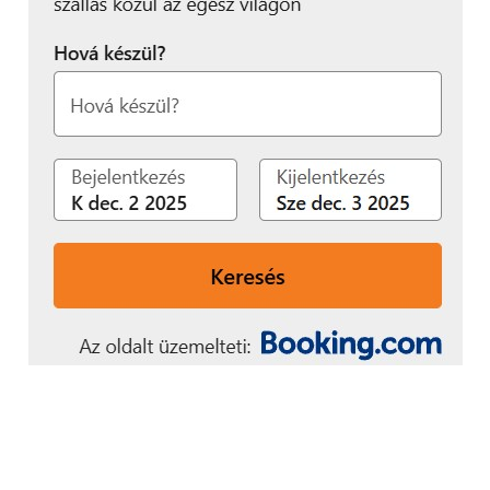
A videókészítés “alphája” és omegája
A pehelykönnyű, kompakt (kb. 302g / 102mm x
58mm x 43mm[xv])
RX100 VII-t
bárhová magával
viheti és olyan helyekre is felszerelhető, ahol
nagyobb méretű fényképezőgépek már nem
férnének el. Méretéhez képest azonban számos
professzionális szintű videós képességekkel
rendelkezik, ezért utazás közbeni fotózáshoz, pl.
vlogoláshoz ideális választás lehet:
Belső 4K videófelvétel teljes pixel