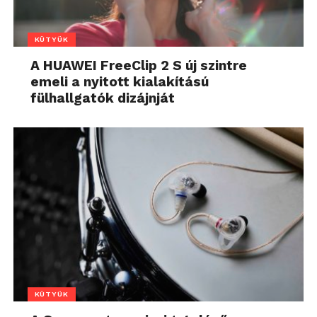
KÜTYÜK
A HUAWEI FreeClip 2 S új szintre
emeli a nyitott kialakítású
fülhallgatók dizájnját
KÜTYÜK