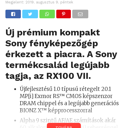
Megjelent:
2019. augusztus 9. péntek
Új prémium kompakt
Sony fényképezőgép
érkezett a piacra. A Sony
termékcsalád legújabb
tagja, az RX100 VII.
Újfejlesztésű 1.0 típusú rétegelt 20.1
MP[i] Exmor RS™ CMOS képszenzor
DRAM chippel és a legújabb generációs
BIONZ X™ képprocesszorral
Alpha 9 szintű AF/AE számítások akár
60 alkalom/másodperc[ii] sebességgel
TOVÁBB