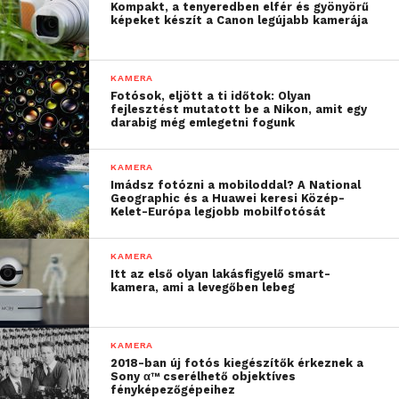
Kompakt, a tenyeredben elfér és gyönyörű
gyors mozgású objektumok esetén is.
képeket készít a Canon legújabb kamerája
A kompakt fényképezőgépek piacán először az
KAMERA
RX100 VII
tartalmazza a Valós idejű követés és a
Fotósok, eljött a ti időtok: Olyan
Valós idejű Eye AF funkciókat. A Valós idejű követés a
fejlesztést mutatott be a Nikon, amit egy
darabig még emlegetni fogunk
Sony legújabb algoritmusán alapul, amely
mesterséges intelligencia alapú objektum
KAMERA
felismerésével teszi lehetővé a tárgyak pontos
Imádsz fotózni a mobiloddal? A National
megörökítését, akár az érintőpanel, akár a hátsó
Geographic és a Huawei keresi Közép-
Kelet-Európa legjobb mobilfotósát
kijelző segítségével. A Valós idejű Eye AF, a Sony
elismert technológiájának legújabb verziója, amely
KAMERA
szintén mesterséges intelligencia alapú objektum
Itt az első olyan lakásfigyelő smart-
felismerést alkalmaz, hogy valós időben felderítse és
kamera, ami a levegőben lebeg
feldolgozza a szemadatokat, ezáltal pontosabb, és
gyorsabb követési teljesítményre képes. Az
Eye AF
KAMERA
emberi és állativii témák esetén is segíti a fotóst,
2018-ban új fotós kiegészítők érkeznek a
hogy neki kizárólag a kompozícióra kell
Sony α™ cserélhető objektíves
fényképezőgépeihez
fókuszálnia[xiv].