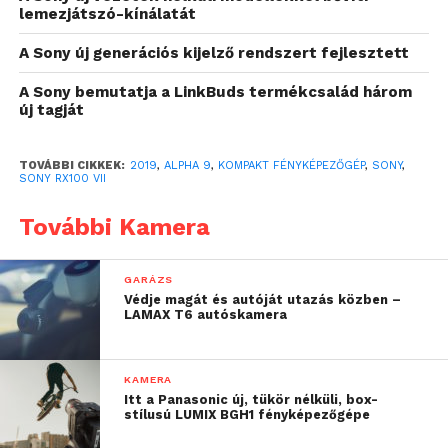
mozgóképfelvételezési funkciók,
lemezjátszó-kínálatát
köztük a 4K[xi] HDR (HLG)[xii]
A Sony új generációs kijelző rendszert fejlesztett
képprofil, Valós idejű követéssel és Valós
idejű Eye AF-el, 4K Active SteadyShot™
A Sony bemutatja a LinkBuds termékcsalád három
új tagját
képstabilizátorral, álló tájolású
videórögzítés metaadatokkal és
integrált mikrofonbemenettel
TOVÁBBI CIKKEK:
2019
,
ALPHA 9
,
KOMPAKT FÉNYKÉPEZŐGÉP
,
SONY
,
SONY RX100 VII
A Sony bejelentette a díjnyertes RX fényképezőgép
További Kamera
termékcsalád legújabb tagját, az
RX100 VII-t
(model
DSC-RX100M7). Az új termék tartalmazza a Sony
full-frame tükör nélküli Alpha 9 fényképezőgéphez
GARÁZS
Védje magát és autóját utazás közben –
kifejlesztett technológiákat, így az
RX100 VII
új
LAMAX T6 autóskamera
szintre emeli a teljesítményt a kompakt piacon.
Professzionális szintű funkciói és egyedi megoldásai
magabiztosságot kölcsönöznek a felhasználóknak,
KAMERA
Itt a Panasonic új, tükör nélküli, box-
mindezt úgy, hogy bármikor, bárhol gyorsan
stílusú LUMIX BGH1 fényképezőgépe
elővehető az élet legszebb pillanatainak