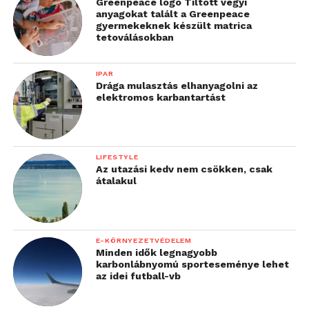
videórögzítés[xviii]
Greenpeace logo Tiltott vegyi
anyagokat talált a Greenpeace
Intervallumfotózás[xix] az idősűrítéses
gyermekeknek készült matrica
tetoválásokban
videókhoz
Szuperlassított[xx] felvételek készítése
IPAR
akár 1000 képkocka/másodpercig
Drága mulasztás elhanyagolni az
elektromos karbantartást
180 fokban dönthető LCD kijelző, amely
vlogoláshoz alatt is könnyedén
kezelhető
LIFESTYLE
Az utazási kedv nem csökken, csak
átalakul
„Az RX100 VII új szintre
emeli a fotózást és a
videózást a kompakt
E-KÖRNYEZETVÉDELEM
fényképezőgépek piacán
Minden idők legnagyobb
karbonlábnyomú sporteseménye lehet
és biztosak vagyunk
az idei futball-vb
benne, hogy kivételes