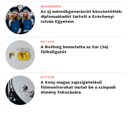
sebessége és AF
BÜSZKESÉG
Az új mérnökgenerációt köszöntötték:
képességei elnyerik a
diplomaátadót tartott a Széchenyi
István Egyetem
felhasználók tetszését”.
Az új kompakt termék
KÜTYÜK
kivételes élményt nyújt a
A Nothing bemutatta az Ear (3a)
fülhallgatót
fotósok számára, akik
ezentúl egy Alpha 9-cel
megegyező erejű és
KÜTYÜK
megbízhatóságú gépet
A Sony magas zajszigetelésű
fülmonitorokat mutat be a színpadi
hordozhatnak a
élmény fokozására
zsebükben.” – Yann
Salmon Legagneur, a
Sony Europe digitális