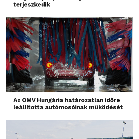
terjeszkedik
beállításaitól függhet
[xix]
A Wi-Fi kapcsolat belső rögzítéskor nem
elérhető
[xx]
Hangrögzítés nem elérhető. A funkció
használatához Class 10 vagy SDHC/SDXC
memóriakártya szükséges
Az OMV Hungária határozatlan időre
leállította autómosóinak működését