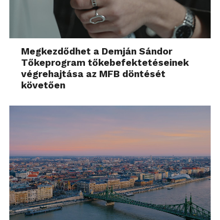
Megkezdődhet a Demján Sándor
Tőkeprogram tőkebefektetéseinek
végrehajtása az MFB döntését
követően