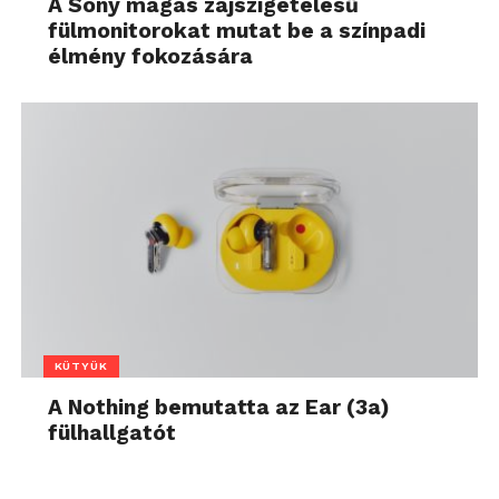
A Sony magas zajszigetelésű
fülmonitorokat mutat be a színpadi
élmény fokozására
KÜTYÜK
A Nothing bemutatta az Ear (3a)
fülhallgatót