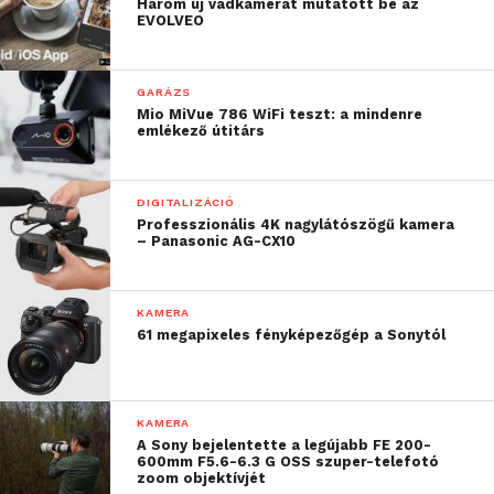
Három új vadkamerát mutatott be az
EVOLVEO
GARÁZS
Mio MiVue 786 WiFi teszt: a mindenre
emlékező útitárs
DIGITALIZÁCIÓ
Professzionális 4K nagylátószögű kamera
– Panasonic AG-CX10
AF teljesítmény új szintje a kompakt
fényképezőgépek piacán
KAMERA
61 megapixeles fényképezőgép a Sonytól
Az
RX100 VII
a világ legtöbbv, 357 fázisérzékeléses
AF pontot és 425 kontrasztérzékeléses AF pontot
tartalmaz. Mindemellett az optimalizált objektív
KAMERA
meghajtónak köszönhetően a világ leggyorsabbv
A Sony bejelentette a legújabb FE 200-
0,02 másodpercesvi reakcióidejű AF követésére
600mm F5.6-6.3 G OSS szuper-telefotó
zoom objektívjét
képes. Az AF/AE követési teljesítmény is tovább