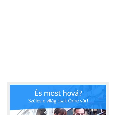
képalkotó eszközeiért
felelős marketing
igazgatója.
Stílusos védelem az RX100 sorozatú
fényképezőgépekhez
Sony bemutatta az új, fekete műbőr tartótokot az
RX100
sorozathoz
(
LCJ-RXK
),
amelyhez jár egy
objektívtartó tok és egy vállpánt is. A tartótok
nemcsak könnyű hozzáférést biztosít a mikrofon
aljzathoz, de védelmet nyújt a külső hatások ellen is.
A kiegészítő USB terminálként és töltőállomásként
is használható, valamint segíti az adatok és képek
továbbítását anélkül, hogy el kellene távolítani tokot.
Az
RX100 VII fényképezőgép
és az
LCJ-RXK tartótok
2019 augusztusától kapható Európában.