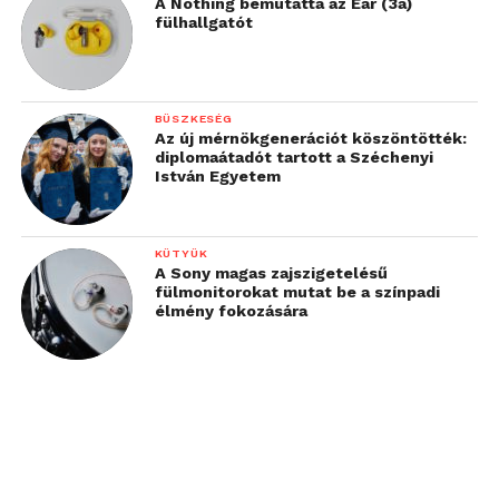
A Nothing bemutatta az Ear (3a)
fülhallgatót
BÜSZKESÉG
Az új mérnökgenerációt köszöntötték:
diplomaátadót tartott a Széchenyi
István Egyetem
KÜTYÜK
A Sony magas zajszigetelésű
fülmonitorokat mutat be a színpadi
élmény fokozására