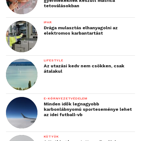
gyermekeknek készült matrica
tetoválásokban
IPAR
Drága mulasztás elhanyagolni az
elektromos karbantartást
LIFESTYLE
Az utazási kedv nem csökken, csak
átalakul
E-KÖRNYEZETVÉDELEM
Minden idők legnagyobb
karbonlábnyomú sporteseménye lehet
az idei futball-vb
KÜTYÜK