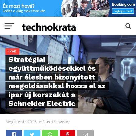
IPAR
Stratégiai
együttműködésekkel és
már élesben bizonyított
megoldásokkal hozza el az
ipar új korszakát a
Schneider Electric
Megjelent:
2026. május 13. szerda