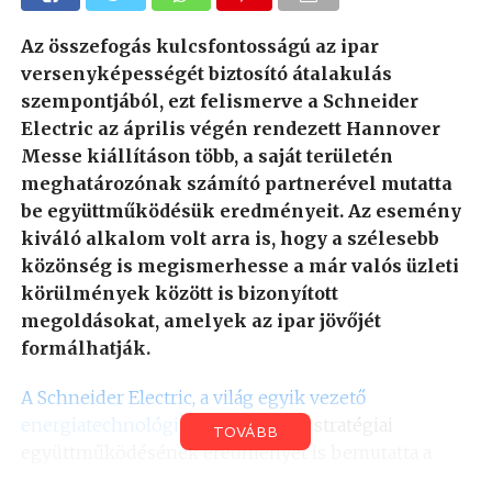
Az összefogás kulcsfontosságú az ipar
versenyképességét biztosító átalakulás
szempontjából, ezt felismerve a Schneider
Electric az április végén rendezett Hannover
Messe kiállításon több, a saját területén
meghatározónak számító partnerével mutatta
be együttműködésük eredményeit. Az esemény
kiváló alkalom volt arra is, hogy a szélesebb
közönség is megismerhesse a már valós üzleti
körülmények között is bizonyított
megoldásokat, amelyek az ipar jövőjét
formálhatják.
A Schneider Electric, a világ egyik vezető
energiatechnológiai vállalata
több stratégiai
TOVÁBB
együttműködésének eredményét is bemutatta a
Hannover Messe-n. A vállalat és a Dell Technologies