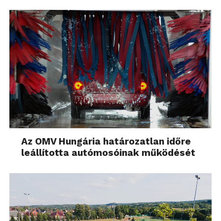
Az OMV Hungária határozatlan időre
leállította autómosóinak működését