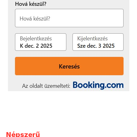
Az Evonik a Schneider Electric-kel együttműködve
fejlett automatizálási és digitális technológiákat
fejleszt, hogy a vegyiparban és az ipari alapanyagok
előállításában javítsa a folyamatok hatékonyságát és
támogassa a körforgásos gazdaság megvalósítását.
További friss híreket talál a
Technokrata
főoldalán!
Csatlakozzon hozzánk a
Facebookon
is!
Népszerű