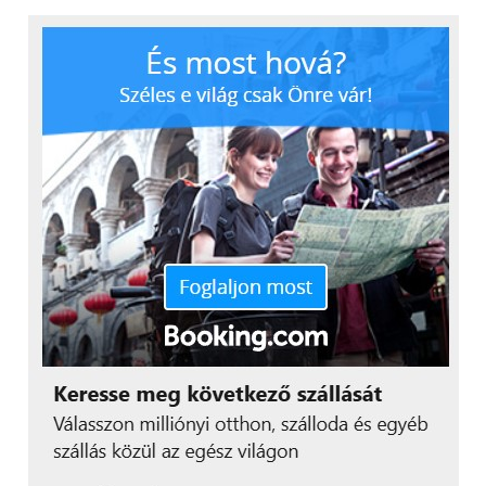
annak érdekében, hogy a magas hőmérsékletű
szilárd oxid elektrolizáló berendezéseket
önoptimalizáló eszközökké alakítsa, csökkentve
ezzel a kopást, meghosszabbítva a rendszer
élettartamát és mérsékelve a zöld hidrogén
előállításának költségeit. A rendszer már több mint
6000 órányi stabil működést tudhat maga mögött, és
bizonyította a just-in-time prediktív karbantartás
hatékonyságát, valamint azt, hogy használatával akár
10 százalékkal is csökkenthető az áramfogyasztás.
A SUEZ a Schneider Electric-kel együttműködve
integrált elektrifikációs, automatizálási és digitális
megoldások révén modernizálja a víz- és
hulladékgazdálkodási infrastruktúrát, javítva az
energiahatékonyságot, az üzemeltetési
rugalmasságot és a fenntarthatóságot.