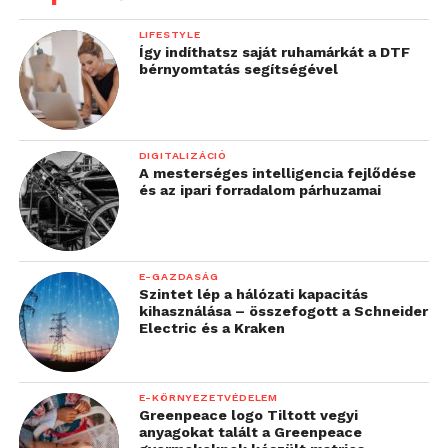
LIFESTYLE
Így indíthatsz saját ruhamárkát a DTF
bérnyomtatás segítségével
DIGITALIZÁCIÓ
A mesterséges intelligencia fejlődése
és az ipari forradalom párhuzamai
E-GAZDASÁG
Szintet lép a hálózati kapacitás
kihasználása – összefogott a Schneider
Electric és a Kraken
E-KÖRNYEZETVÉDELEM
Greenpeace logo Tiltott vegyi
anyagokat talált a Greenpeace