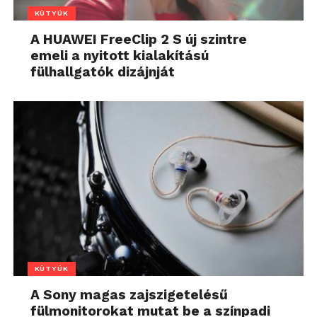
KÜTYÜK
A HUAWEI FreeClip 2 S új szintre
emeli a nyitott kialakítású
fülhallgatók dizájnját
KÜTYÜK
A Sony magas zajszigetelésű
fülmonitorokat mutat be a színpadi