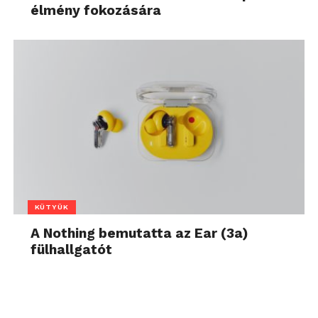
élmény fokozására
KÜTYÜK
A Nothing bemutatta az Ear (3a)
fülhallgatót