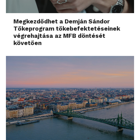
Megkezdődhet a Demján Sándor
Tőkeprogram tőkebefektetéseinek
végrehajtása az MFB döntését
követően