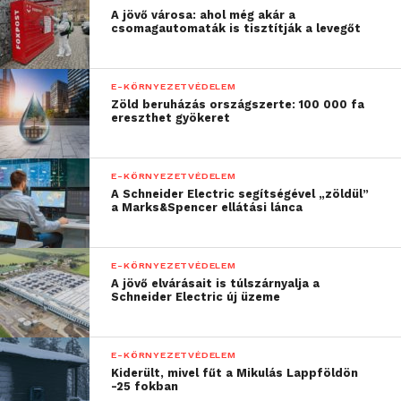
világítópolcokkal, valamint alaprajzok,
A jövő városa: ahol még akár a
csomagautomaták is tisztítják a levegőt
metszetnézetek és perspektivikus ábrázolások
segítségével meg tudjuk vizsgálni a nappali
fényviszonyokat is. Sőt a Daylight Visualizerrel
E-KÖRNYEZETVÉDELEM
képesek leszünk még a nyílászárórendszereket
Zöld beruházás országszerte: 100 000 fa
ereszthet gyökeret
(CFS) és árnyékolástechnikai termékeket is
szimulálni BSDF anyagokkal.
E-KÖRNYEZETVÉDELEM
A riportolási rendszer lehetővé teszi, hogy az
A Schneider Electric segítségével „zöldül”
a Marks&Spencer ellátási lánca
általunk meghatározott nappali fénymérési zónák
alapján automatikus jelentéseket, valamint az
épületek természetes világítására vonatkozó EN
E-KÖRNYEZETVÉDELEM
17037 európai szabványnak megfelelően
A jövő elvárásait is túlszárnyalja a
Schneider Electric új üzeme
értékeléseket és dokumentációkat készítsünk.
A napfényelmezés segít kiválasztani a
E-KÖRNYEZETVÉDELEM
megfelelő ablakokat
Kiderült, mivel fűt a Mikulás Lappföldön
-25 fokban