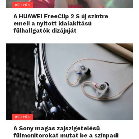
KÜTYÜK
A HUAWEI FreeClip 2 S új szintre
emeli a nyitott kialakítású
fülhallgatók dizájnját
KÜTYÜK
A Sony magas zajszigetelésű
fülmonitorokat mutat be a színpadi