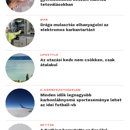
tetoválásokban
IPAR
Drága mulasztás elhanyagolni az
elektromos karbantartást
LIFESTYLE
Az utazási kedv nem csökken, csak
átalakul
E-KÖRNYEZETVÉDELEM
Minden idők legnagyobb
karbonlábnyomú sporteseménye lehet
az idei futball-vb
KÜTYÜK
A Nothing bemutatta az Ear (3a)