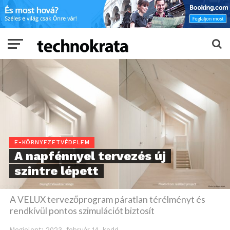
E-KÖRNYEZETVÉDELEM
A napfénnyel tervezés új
szintre lépett
A VELUX tervezőprogram páratlan térélményt és
rendkívül pontos szimulációt biztosít
Megjelent:
2023. február 14. kedd