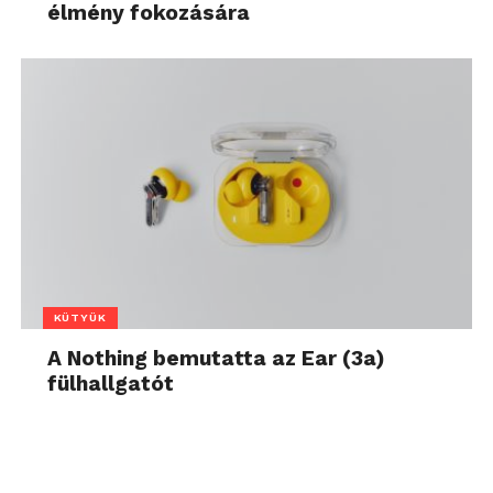
élmény fokozására
KÜTYÜK
A Nothing bemutatta az Ear (3a)
fülhallgatót