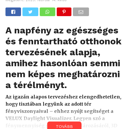
A napfény az egészséges
és fenntartható otthonok
tervezésének alapja,
amihez hasonlóan semmi
nem képes meghatározni
a térélményt.
Az igazán alapos tervezéshez elengedhetetlen,
hogy tisztában legyünk az adott tér
fényviszonyaival – ehhez nyújt segítséget a
VELUX Daylight Visualizer. Legyen szó a
fénymennyiség pontos meghatározásáról, 3D
TOVÁBB