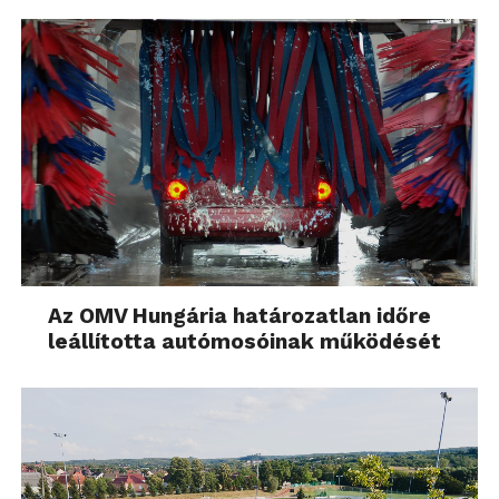
Az OMV Hungária határozatlan időre
leállította autómosóinak működését