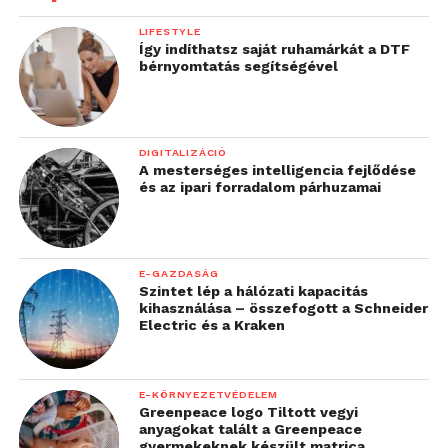
LIFESTYLE
Így indíthatsz saját ruhamárkát a DTF
bérnyomtatás segítségével
DIGITALIZÁCIÓ
A mesterséges intelligencia fejlődése
és az ipari forradalom párhuzamai
E-GAZDASÁG
Szintet lép a hálózati kapacitás
kihasználása – összefogott a Schneider
Electric és a Kraken
E-KÖRNYEZETVÉDELEM
Greenpeace logo Tiltott vegyi
anyagokat talált a Greenpeace
gyermekeknek készült matrica