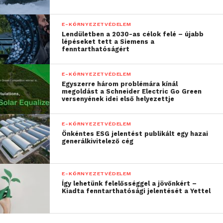
További friss híreket talál a
Technokrata
főoldalán!
Csatlakozzon hozzánk a
Facebookon
is!
E-KÖRNYEZETVÉDELEM
Lendületben a 2030-as célok felé – újabb
lépéseket tett a Siemens a
fenntarthatóságért
E-KÖRNYEZETVÉDELEM
Egyszerre három problémára kínál
megoldást a Schneider Electric Go Green
versenyének idei első helyezettje
E-KÖRNYEZETVÉDELEM
Önkéntes ESG jelentést publikált egy hazai
generálkivitelező cég
E-KÖRNYEZETVÉDELEM
Így lehetünk felelősséggel a jövőnkért –
Kiadta fenntarthatósági jelentését a Yettel