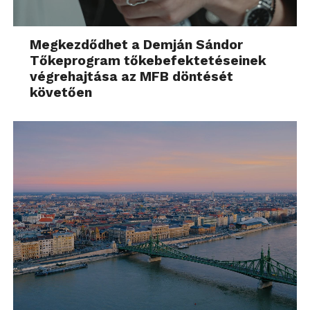
Megkezdődhet a Demján Sándor
Tőkeprogram tőkebefektetéseinek
végrehajtása az MFB döntését
követően