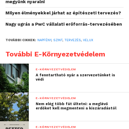
megyünk nyaralni
mindezt: segítségével az importált modellek
geometriai összetettségének korlátozása nélkül
Milyen élményekkel járhat az építészeti tervezés?
értékelhetjük ki az épülettípusok széles skáláját, a
kis méretű családi háztól egészen a többlakásos
Nagy ugrás a PwC vállalati erőforrás-tervezésében
lakóépület méretig.
TOVÁBBI CIKKEK:
NAPFÉNY
,
SZINT
,
TERVEZÉS
,
VELUX
További E-Környezetvédelem
E-KÖRNYEZETVÉDELEM
A fenntartható nyár a szervezetünket is
védi
E-KÖRNYEZETVÉDELEM
Nem elég több fát ültetni: a meglévő
Könnyen használható, gyorsan
erdőket kell megmenteni a kiszáradástól
elsajátítható
E-KÖRNYEZETVÉDELEM
A felhasználóbarát navigációnak és az intuitív