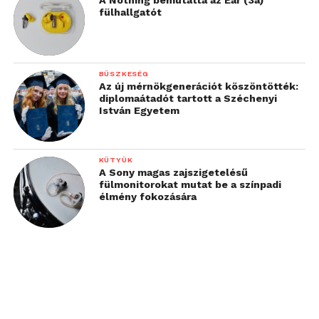
fülhallgatót
BÜSZKESÉG
Az új mérnökgenerációt köszöntötték:
diplomaátadót tartott a Széchenyi
István Egyetem
KÜTYÜK
A Sony magas zajszigetelésű
fülmonitorokat mutat be a színpadi
élmény fokozására