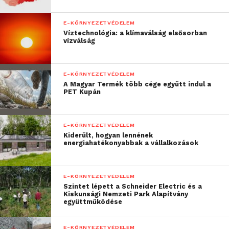
E-KÖRNYEZETVÉDELEM
Víztechnológia: a klímaválság elsősorban
vízválság
E-KÖRNYEZETVÉDELEM
A Magyar Termék több cége együtt indul a
Engedjük be a fényt!
PET Kupán
A Daylight Visualizer segítségével egy szakember
bármilyen térben felmérheti és optimalizálhatja a
E-KÖRNYEZETVÉDELEM
nappali fényviszonyokat fotórealisztikus
Kiderült, hogyan lennének
energiahatékonyabbak a vállalkozások
megjelenítésekkel és hamisszínes térképezéssel
szabványos és összetett nyílászárórendszerek
számára is. A programmal többek között
E-KÖRNYEZETVÉDELEM
megjeleníthetjük a fénysűrűség, a megvilágítási
Szintet lépett a Schneider Electric és a
Kiskunsági Nemzeti Park Alapítvány
erősség és a nappali fénytényező szintjeit,
együttműködése
szimulálhatjuk vele a napfény átirányítását
fénycsatornákkal, árnyékolókkal és
E-KÖRNYEZETVÉDELEM