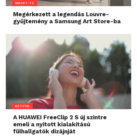
SMART-TV
Megérkezett a legendás Louvre-
gyűjtemény a Samsung Art Store-ba
KÜTYÜK
A HUAWEI FreeClip 2 S új szintre
emeli a nyitott kialakítású
fülhallgatók dizájnját