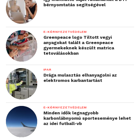
bérnyomtatás segítségével
E-KÖRNYEZETVÉDELEM
Greenpeace logo Tiltott vegyi
anyagokat talált a Greenpeace
gyermekeknek készült matrica
tetoválásokban
IPAR
Drága mulasztás elhanyagolni az
elektromos karbantartást
E-KÖRNYEZETVÉDELEM
Minden idők legnagyobb
karbonlábnyomú sporteseménye lehet
az idei futball-vb