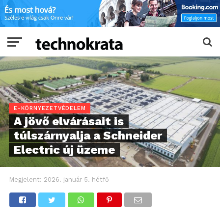
E-KÖRNYEZETVÉDELEM
A jövő elvárásait is
túlszárnyalja a Schneider
Electric új üzeme
Megjelent:
2026. január 5. hétfő