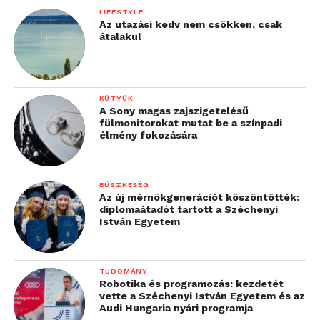
LIFESTYLE
Az utazási kedv nem csökken, csak
átalakul
KÜTYÜK
A Sony magas zajszigetelésű
fülmonitorokat mutat be a színpadi
élmény fokozására
BÜSZKESÉG
Az új mérnökgenerációt köszöntötték:
diplomaátadót tartott a Széchenyi
István Egyetem
TUDOMÁNY
Robotika és programozás: kezdetét
vette a Széchenyi István Egyetem és az
Audi Hungaria nyári programja