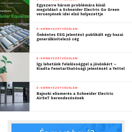
Egyszerre három problémára kínál
kézben jár”
megoldást a Schneider Electric Go Green
versenyének idei első helyezettje
– mondta Scheer Sándor, az üzembővítés
E-KÖRNYEZETVÉDELEM
generálkivitelezéséért felelős Market Építő Zrt.
Önkéntes ESG jelentést publikált egy hazai
generálkivitelező cég
vezérigazgatója.
A Schneider Electric tavaly májusban adta át a
E-KÖRNYEZETVÉDELEM
dunavecsei DSPS üzemét, ami a vállalat egyik
Így lehetünk felelősséggel a jövőnkért –
legnagyobb létesítménye Európában és a cég
Kiadta fenntarthatósági jelentését a Yettel
legújabb, SF6-mentes középfeszültségű
kapcsolóberendezése, az
RM AirSeT®
fő európai
E-KÖRNYEZETVÉDELEM
gyártóközpontja.
Bajnoki elismerés a Schneider Electric
AirSeT berendezésének
A Duna Smart Power Systems első üteme esetében a
teljes életciklusra kivetített beépített
karbonmennyiség 581 kilogramm volt
négyzetméterenként, ami összesítve 31.164