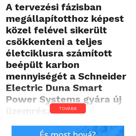
A tervezési fázisban
megállapítotthoz képest
közel felével sikerült
csökkenteni a teljes
életciklusra számított
beépült karbon
mennyiségét a Schneider
Electric Duna Smart
Power Systems gyára új
üzemrészénél.
TOVÁBB
A létesítmény ezzel a teljesítménnyel
túlszárnyalja a World Green Building Council