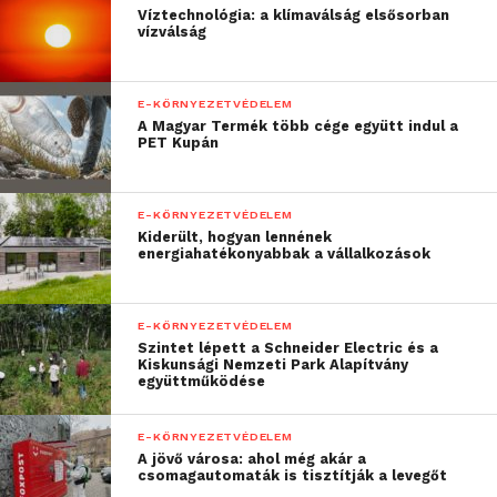
Víztechnológia: a klímaválság elsősorban
beszerzése során is, amivel 70 százalékos beépült
vízválság
karbonmennyiség csökkenést sikerült elérni ennél
az építőanyagnál.
E-KÖRNYEZETVÉDELEM
A Magyar Termék több cége együtt indul a
„A fenntarthatóság a
PET Kupán
Market Csoport
működésének
E-KÖRNYEZETVÉDELEM
Kiderült, hogyan lennének
meghatározó eleme, a
energiahatékonyabbak a vállalkozások
mérnöki innováció egyik
legfontosabb motorja.
E-KÖRNYEZETVÉDELEM
Szintet lépett a Schneider Electric és a
Büszkék vagyunk rá, hogy
Kiskunsági Nemzeti Park Alapítvány
együttműködése
a Schneider Electric
partnereként olyan úttörő
E-KÖRNYEZETVÉDELEM
A jövő városa: ahol még akár a
műszaki megoldásokat
csomagautomaták is tisztítják a levegőt