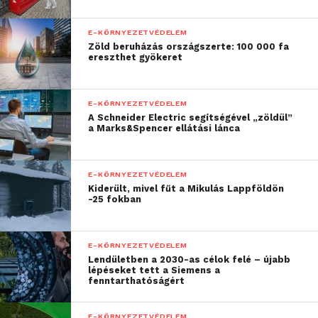
alkalmazhattunk,
amelyekkel közösen már
E-KÖRNYEZETVÉDELEM
Zöld beruházás országszerte: 100 000 fa
ma sikerült
ereszthet gyökeret
túlteljesítenünk a 2030-
ra kitűzött iparági
E-KÖRNYEZETVÉDELEM
A Schneider Electric segítségével „zöldül”
klímacélokat. Ez a
a Marks&Spencer ellátási lánca
beruházás kiválóan
példázza, hogy a
E-KÖRNYEZETVÉDELEM
Kiderült, mivel fűt a Mikulás Lappföldön
versenyszférában a
-25 fokban
költséghatékonyság, a
gyorsaság és a radikális
E-KÖRNYEZETVÉDELEM
Lendületben a 2030-as célok felé – újabb
karboncsökkentés a
lépéseket tett a Siemens a
fenntarthatóságért
megfelelő szakmai
összefogással kéz a
E-KÖRNYEZETVÉDELEM