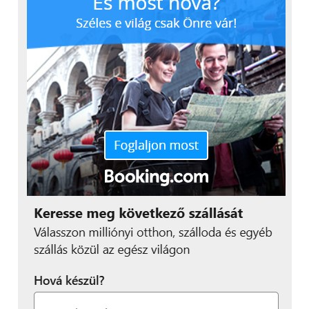
tonnának felel meg. Ez egyben azt is jelenti, hogy a
DSPS első és második üzemrészénél a beépített
karbonmennyiség összesen 42.239 tonna lesz a
teljes életciklusukban.
A tavaly májusi átadás óta a Duna Smart Power
Systems termékportfóliója azóta bővült, idén júliusra
elérte teljes kapacitását az új, Okken berendezéseket
készítő gyártósor. Ezek a kisfeszültségű
kapcsolóberendezések gondoskodnak a
villamosáram elosztásáról például az
adatközpontokban. Az új üzemrészben a piaci
igényekre reagálva szintén az adatközpontokba
szánt Okken berendezések gyártásával és
tesztelésével foglalkoznak majd.
További friss híreket talál a
Technokrata
főoldalán!
Csatlakozzon hozzánk a
Facebookon
is!