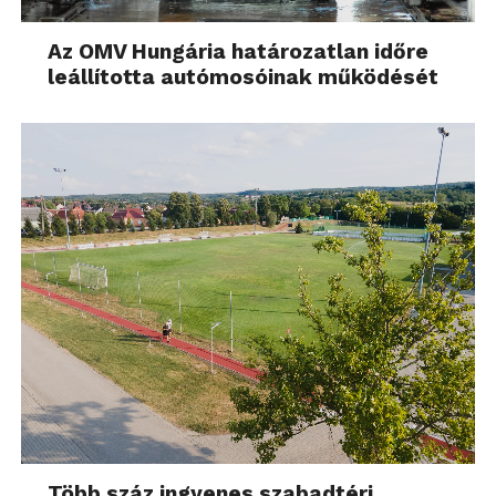
Az OMV Hungária határozatlan időre
leállította autómosóinak működését
Több száz ingyenes szabadtéri