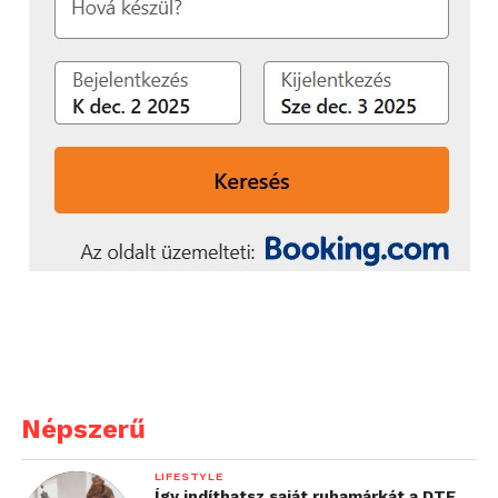
Népszerű
LIFESTYLE
Így indíthatsz saját ruhamárkát a DTF