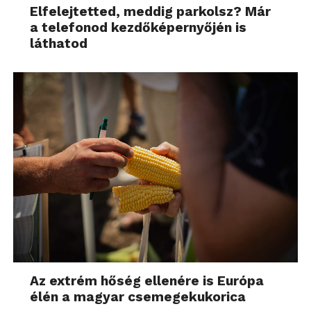
Elfelejtetted, meddig parkolsz? Már
a telefonod kezdőképernyőjén is
láthatod
Az extrém hőség ellenére is Európa
élén a magyar csemegekukorica