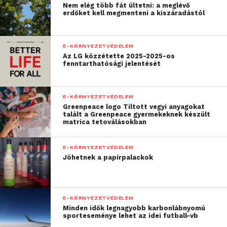
Nem elég több fát ültetni: a meglévő
abroncstermékeinkben.”
erdőket kell megmenteni a kiszáradástól
Majd hozzáteszi:
„Innovatív képességeink
E-KÖRNYEZETVÉDELEM
Az LG közzétette 2025-2025-os
lehetővé teszik
fenntarthatósági jelentését
számunkra, hogy új és
még fenntarthatóbb
E-KÖRNYEZETVÉDELEM
Greenpeace logo Tiltott vegyi anyagokat
megoldások felé
talált a Greenpeace gyermekeknek készült
matrica tetoválásokban
nyissunk. Ez mindenre
kiterjed, az anyagaink
E-KÖRNYEZETVÉDELEM
eredetétől és
Jöhetnek a papírpalackok
beszerzésétől a
gumiabroncsok
E-KÖRNYEZETVÉDELEM
újrafelhasználásáig és
Minden idők legnagyobb karbonlábnyomú
sporteseménye lehet az idei futball-vb