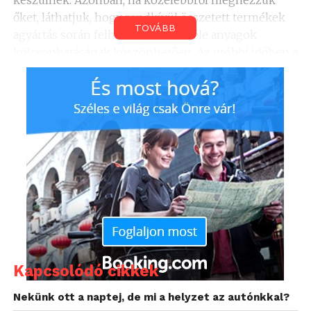
őket, láthatjuk, hogy rendkívül összetett termékek
TOVÁBB
agyártás során felhasznált különféle anyagok
kölcsönhatásának köszönhetően. Az utóbbi időben a
Continental anyagszakértői és
gumiabroncsmérnökei szép csendben
forradalmasítják a területet. A terveik szerint
legkésőbb 2050-re valamennyi gumiabroncsukat
fenntartható alapanyagokból fogják előállítani.
Addig persze még hosszú az út, de már most látszik,
hogy lépésről lépésre haladva a jövőben mely
alapanyagok fognak helyet kapni az
abroncsgyártásban. Ezek közé tartoznak például a
mezőgazdasági melléktermékek, például a
rizshéjból keletkező hamu, a pitypangból készült
gumi, illetve az újrahasznosított PET-palackok.
Kapcsolódó cikkek
Claus Petschick, a Continental Tires
Nekünk ott a naptej, de mi a helyzet az autónkkal?
fenntarthatósági részlegének vezetője