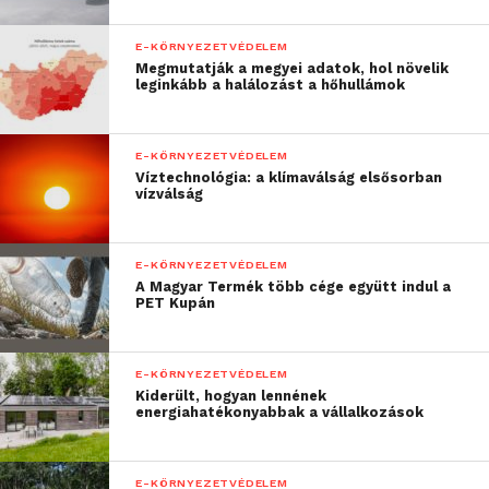
újrahasznosításáig.”
E-KÖRNYEZETVÉDELEM
A Continental szabványos személygépkocsi-
Megmutatják a megyei adatok, hol növelik
leginkább a halálozást a hőhullámok
abroncsaiban már ma is nagyjából 15-20 százalékban
megújuló vagy újrahasznosított anyagokat
használnak. A fenntartható anyagok arányának
E-KÖRNYEZETVÉDELEM
további növelése, illetve az értékes erőforrások
Víztechnológia: a klímaválság elsősorban
vízválság
megőrzése érdekében a Continental folyamatosan
elemzi és felülvizsgálja az abroncsgyártásban
használt valamennyi nyersanyagot.
E-KÖRNYEZETVÉDELEM
A Magyar Termék több cége együtt indul a
PET Kupán
E-KÖRNYEZETVÉDELEM
Kiderült, hogyan lennének
energiahatékonyabbak a vállalkozások
E-KÖRNYEZETVÉDELEM