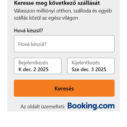
projektjével a Continental innovatív megközelítést
alkalmaz annak biztosítására, hogy kisebb
mértékben támaszkodjon az elsősorban Délkelet-
Ázsiában termesztett természetes kaucsukra.
Abroncsgyártó partnereivel együtt azon dolgozik,
hogy iparosítsa a természetes gumi speciálisan
termesztett pitypangból történő kinyerését.
Fenntartható növényi alapú
töltőanyagok
A gumi mellett a töltőanyagok – például a szilícium-
dioxid – elengedhetetlenek az abroncs
összeállításához. A szilícium-dioxid például segít
optimalizálni az olyan jellemzőket, mint a tapadás, a
gördülési ellenállás és a gumiabroncs élettartama. A
jövőben rizshéjat fognak használni a fenntartható
módon előállított szilícium-dioxid alapanyagaként. A
rizshéj a rizstermelés mellékterméke, és nem