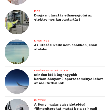
IPAR
Drága mulasztás elhanyagolni az
elektromos karbantartást
LIFESTYLE
Az utazási kedv nem csökken, csak
átalakul
E-KÖRNYEZETVÉDELEM
Minden idők legnagyobb
A körkörös gazdaság
karbonlábnyomú sporteseménye lehet
az idei futball-vb
kiterjesztése
A Continental arra törekszik, hogy legkésőbb 2050-
KÜTYÜK
re teljesen körkörös működést érjen el az
A Sony magas zajszigetelésű
abroncsgyártásban. A megújuló anyagok
fülmonitorokat mutat be a színpadi