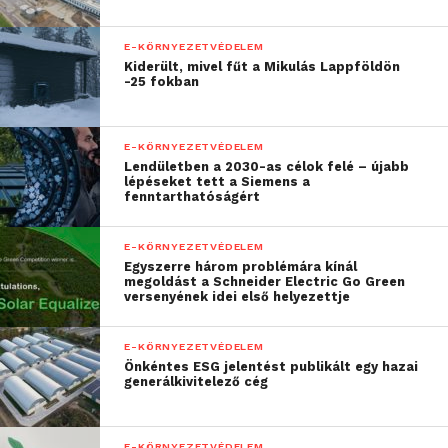
A pontos összetétel nagyban befolyásolja a
gumiabroncsok kezelhetőségi tulajdonságait. A
E-KÖRNYEZETVÉDELEM
Continental mérnökei és anyagszakértői számára
Kiderült, mivel fűt a Mikulás Lappföldön
izgalmas kihívást jelent, hogy a különféle anyagokat
-25 fokban
egyedi tulajdonságaiktól és egymásra utaltságuktól
függően specifikus módon lehet alkalmazni. Csak
E-KÖRNYEZETVÉDELEM
akkor lehet biztonságos, energiahatékony és tartós,
Lendületben a 2030-as célok felé – újabb
nagy teljesítményű gumiabroncsokat létrehozni, ha
lépéseket tett a Siemens a
fenntarthatóságért
minden alapanyag megfelelő keveréket alkot a
többivel.
E-KÖRNYEZETVÉDELEM
Egyszerre három problémára kínál
Kivételes tulajdonságainak
megoldást a Schneider Electric Go Green
versenyének idei első helyezettje
köszönhetően a természetes
gumi még mindig létfontosságú
E-KÖRNYEZETVÉDELEM
Önkéntes ESG jelentést publikált egy hazai
A természetes gumi elengedhetetlen a kiváló
generálkivitelező cég
gumiabroncs-teljesítmény biztosításához. Ez a
természetes termék a modern, nagy teljesítményű
E-KÖRNYEZETVÉDELEM