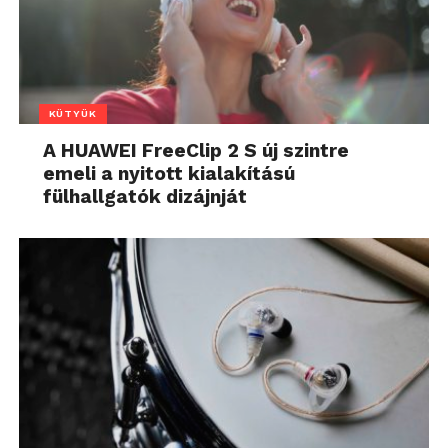
KÜTYÜK
A HUAWEI FreeClip 2 S új szintre
emeli a nyitott kialakítású
fülhallgatók dizájnját