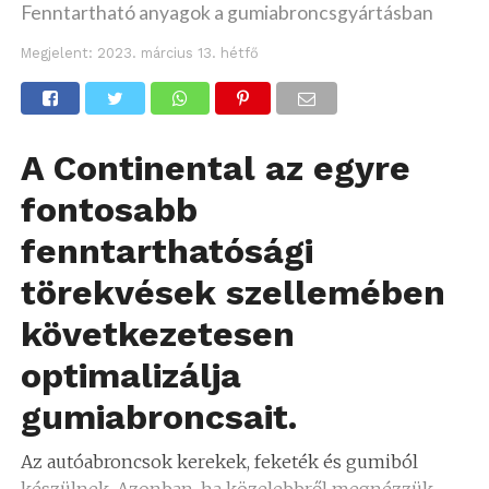
Fenntartható anyagok a gumiabroncsgyártásban
Megjelent:
2023. március 13. hétfő
A Continental az egyre
fontosabb
fenntarthatósági
törekvések szellemében
következetesen
optimalizálja
gumiabroncsait.
Az autóabroncsok kerekek, feketék és gumiból
készülnek. Azonban, ha közelebbről megnézzük