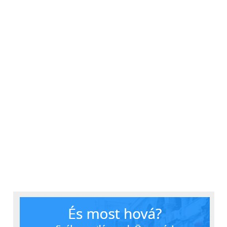
Continental gumiabroncs gyártásához nyert
pirolízisolajból középtávon kiváló minőségű
nyersanyagokat állítsanak elő. A prémium
gumiabroncsgyártó és a Pyrum hosszú távon a régi
gumiabroncsok újrahasznosításával kapcsolatban
egy zártláncú körkörös gazdaság koncepciójának
kialakítására törekszik.
Újrahasznosított gumi az
elhasznált abroncsokból
A pirolízis mellett a Continental az életciklusuk
végét elérő gumiabroncsok mechanikai
feldolgozását is alkalmazza. Különösen a gumit, az
acélt és a textilszálat választják el egymástól egy
rendkívül kifinomult eljárással. A gumit ezután
előkészítik az új gumikeverékek részeként történő
újrafelhasználásra.