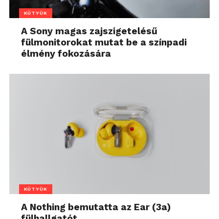
KÜTYÜK
A Sony magas zajszigetelésű
fülmonitorokat mutat be a színpadi
élmény fokozására
KÜTYÜK
A Nothing bemutatta az Ear (3a)
fülhallgatót