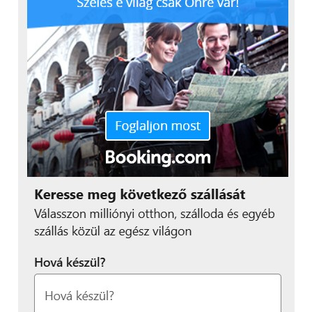
A Continental már régóta dolgozik azon, hogy az
erőforrások és a környezet kímélése érdekében az
elhasználódott gumiabroncsokat bevezesse a
körforgásos gazdaságba. A „Conti-Reclaim” néven
ismert anyagot a vállalat hannoveri, stöckeni
üzemében 2013 óta állítja elő a teherautó
gumiabroncsok újrafutózása részeként. A Continetal
ezt már évek óta használja abroncsgyártása során. Az
újrahasznosított gumi alkalmazási körének bővítése
és a tulajdonságok optimalizálása érdekében a
Continental nemcsak a „Conti-Reclaim”-et
alkalmazza, hanem más beszállítóktól származó
újrahasznosított gumit is.
Újrahasznosított műanyag
palackok a gumiabroncs
szövetvázában