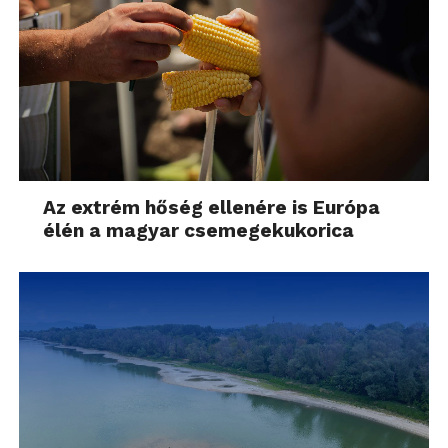
kulcsfontosságú”
– mondja Petschick.
Példaként szolgál erre a Continental partnereivel
folytatott közös törekvése is, miszerint
újrahasznosított PET-palackokból kiváló minőségű
Az extrém hőség ellenére is Európa
poliészter fonalat állítson elő abroncsaihoz. A PET-
élén a magyar csemegekukorica
palackok gyakran végzik hulladékégetőkben vagy
hulladéklerakókban. A ContiRe.Tex technológiájával
az abroncsgyártó egy energiahatékony és
környezetbarát alternatívát fejlesztett ki, amely
lehetővé teszi, hogy a gumiabroncs méretétől
függően kilenc-tizenöt műanyag palackot
hasznosítsanak újra abroncsonként. Az
újrahasznosított PET már felváltotta a hagyományos
poliésztert egyes gumiabroncsok szövetvázának