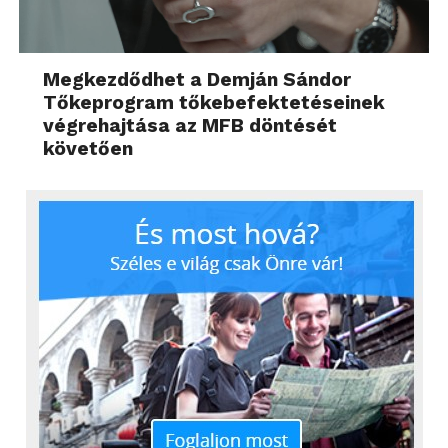
Megkezdődhet a Demján Sándor
Tőkeprogram tőkebefektetéseinek
végrehajtása az MFB döntését
követően