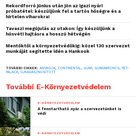
Rekordforró június után jön az igazi nyári
egyértelműen fogalmaz a Continental küldetését
próbatétel: készüljünk fel a tartós hőségre és a
illetően:
hirtelen viharokra!
Tavaszi megújulás az utakon: Így készüljünk a
„A Continental jó úton
húsvéti hajtásra a hosszú hétvégén
halad abba az irányba,
Mentőktől a környezetvédőkig: közel 130 szervezet
hogy a fenntarthatóság
munkáját segítette idén a Hankook
tekintetében a
TOVÁBBI CIKKEK:
ANYAGOK
,
CONTINENTAL
,
GUMI
,
GUMIABRONCS
,
PET-
gumiabroncsipar
PALACK
,
ÚJRAHASZNOSÍTOTT
legfejlettebb
További E-Környezetvédelem
gyártóvállalatává váljon.
Célunk, hogy legkésőbb
E-KÖRNYEZETVÉDELEM
A fenntartható nyár a szervezetünket is
2050-re 100 százalékban
védi
fenntartható anyagokat
használjunk az
E-KÖRNYEZETVÉDELEM