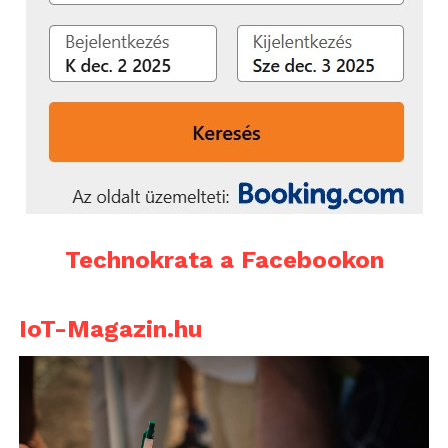
„Az újrahasznosított
nyersanyagok nagy
szerepet fognak játszani
az abroncsok
fenntarthatóbbá
tételében. Lehetőség
szerint újrahasznosított
Technokrata a Facebookon
anyagokat használunk. A
hagyományos
IoT-Magazin.hu
nyersanyagokkal
megegyező minőség és
anyagtulajdonság
számunkra