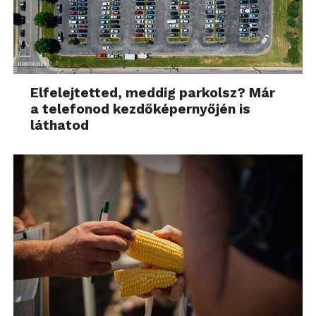
Elfelejtetted, meddig parkolsz? Már
a telefonod kezdőképernyőjén is
láthatod