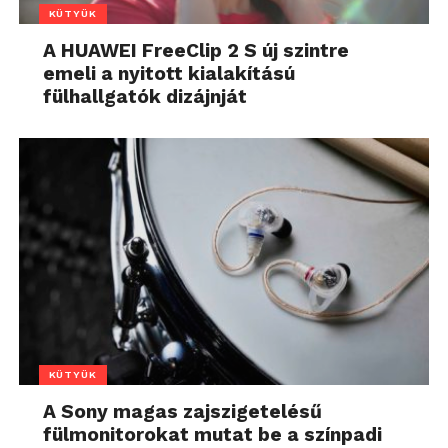
KÜTYÜK
A HUAWEI FreeClip 2 S új szintre
emeli a nyitott kialakítású
fülhallgatók dizájnját
KÜTYÜK
A Sony magas zajszigetelésű
fülmonitorokat mutat be a színpadi