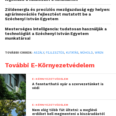
Szakmai projektelemként létrejött egy saját
Zöldenergia és precíziós mezőgazdaság egy helyen:
agrárinnovációs fejlesztést mutatott be a
tervezésű műhold, egy egyedi tervezésű szerver- és
Széchenyi István Egyetem
rendszerarchitektúra, valamint egy webalkalmazás,
amely lehetővé teszi az országos talajnedvesség-
Mesterséges intelligencia: tudatosan használják a
technológiát a Széchenyi István Egyetem
eloszlás lekérdezhetőségét. A projekt két
munkatársai
kiemelkedő innovációs eredménye:
TOVÁBBI CIKKEK:
ASZÁLY
,
FEJLESZTÉS
,
KUTATÁS
,
MŰHOLD
,
WREN
Egyedi tervezésű műhold újszerű mérési
képességekkel, amelynek pályája
További E-Környezetvédelem
gyakrabban érinti Magyarországot,
mint a kereskedelmi műholdak.
E-KÖRNYEZETVÉDELEM
Talajnedvesség-számítás gépi tanulás
A fenntartható nyár a szervezetünket is
védi
és mesterséges intelligencia
alkalmazásával, amelynek révén a
korábbi módszereknél többszörös
E-KÖRNYEZETVÉDELEM
felbontású előrejelzés érhető el.
Nem elég több fát ültetni: a meglévő
erdőket kell megmenteni a kiszáradástól