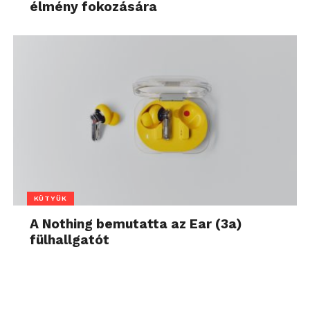
élmény fokozására
KÜTYÜK
A Nothing bemutatta az Ear (3a)
fülhallgatót