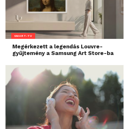
SMART-TV
Megérkezett a legendás Louvre-
gyűjtemény a Samsung Art Store-ba