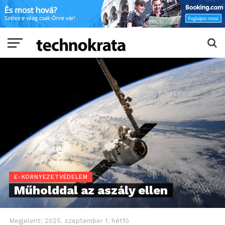
E-KÖRNYEZETVÉDELEM
Műholddal az aszály ellen
Megjelent:
2025. szeptember 1. hétfő