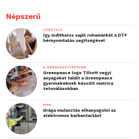
Népszerű
LIFESTYLE
Így indíthatsz saját ruhamárkát a DTF
bérnyomtatás segítségével
E-KÖRNYEZETVÉDELEM
Greenpeace logo Tiltott vegyi
anyagokat talált a Greenpeace
gyermekeknek készült matrica
tetoválásokban
IPAR
Drága mulasztás elhanyagolni az
elektromos karbantartást