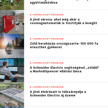
együttműködése
E-KÖRNYEZETVÉDELEM
A jövő városa: ahol még akár a
csomagautomaták is tisztítják a levegőt
E-KÖRNYEZETVÉDELEM
Zöld beruházás országszerte: 100 000 fa
ereszthet gyökeret
E-KÖRNYEZETVÉDELEM
A Schneider Electric segítségével „zöldül”
a Marks&Spencer ellátási lánca
E-KÖRNYEZETVÉDELEM
A jövő elvárásait is túlszárnyalja a
Schneider Electric új üzeme