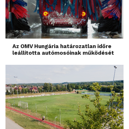
Az OMV Hungária határozatlan időre
leállította autómosóinak működését