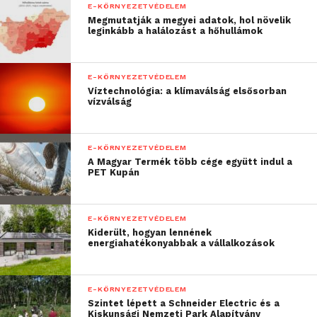
E-KÖRNYEZETVÉDELEM
Megmutatják a megyei adatok, hol növelik
leginkább a halálozást a hőhullámok
E-KÖRNYEZETVÉDELEM
Víztechnológia: a klímaválság elsősorban
vízválság
E-KÖRNYEZETVÉDELEM
A Magyar Termék több cége együtt indul a
PET Kupán
E-KÖRNYEZETVÉDELEM
Kiderült, hogyan lennének
energiahatékonyabbak a vállalkozások
E-KÖRNYEZETVÉDELEM
Szintet lépett a Schneider Electric és a
Kiskunsági Nemzeti Park Alapítvány