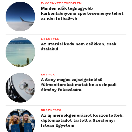
E-KÖRNYEZETVÉDELEM
Minden idők legnagyobb
karbonlábnyomú sporteseménye lehet
az idei futball-vb
LIFESTYLE
Az utazási kedv nem csökken, csak
átalakul
KÜTYÜK
A Sony magas zajszigetelésű
fülmonitorokat mutat be a színpadi
élmény fokozására
BÜSZKESÉG
Az új mérnökgenerációt köszöntötték:
diplomaátadót tartott a Széchenyi
István Egyetem