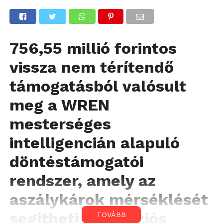
756,55 millió forintos
vissza nem térítendő
támogatásból valósult
meg a WREN
mesterséges
intelligencián alapuló
döntéstámogatói
rendszer, amely az
aszálykárok mérséklését
segítheti a precíziós
TOVÁBB