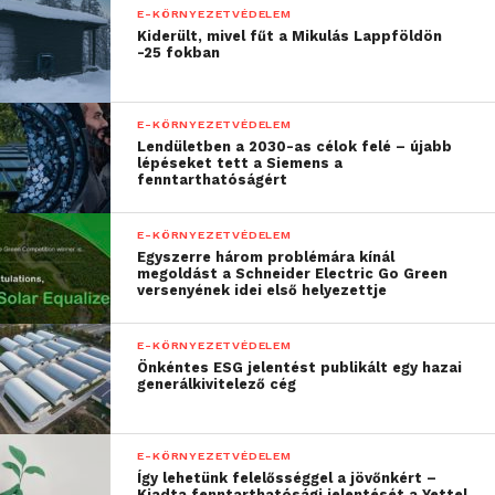
E-KÖRNYEZETVÉDELEM
Kiderült, mivel fűt a Mikulás Lappföldön
-25 fokban
E-KÖRNYEZETVÉDELEM
Lendületben a 2030-as célok felé – újabb
lépéseket tett a Siemens a
fenntarthatóságért
E-KÖRNYEZETVÉDELEM
Egyszerre három problémára kínál
megoldást a Schneider Electric Go Green
versenyének idei első helyezettje
E-KÖRNYEZETVÉDELEM
Önkéntes ESG jelentést publikált egy hazai
generálkivitelező cég
E-KÖRNYEZETVÉDELEM
Így lehetünk felelősséggel a jövőnkért –
Kiadta fenntarthatósági jelentését a Yettel