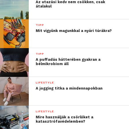
Az utazási kedv nem csökken, csak
eldöntötted, hogy belevágsz, vedd fel a kapcsolatot
átalakul
egy megbízható csapattal!
TIPP
További friss híreket talál a
Technokrata
főoldalán!
Mit vigyünk magunkkal a nyári túrákra?
Csatlakozzon hozzánk a
Facebookon
is!
TIPP
A puffadás hátterében gyakran a
bélmikrobiom áll
LIFESTYLE
A jogging titka a mindennapokban
LIFESTYLE
Mire használják a csörlőket a
katasztrófavédelemben?