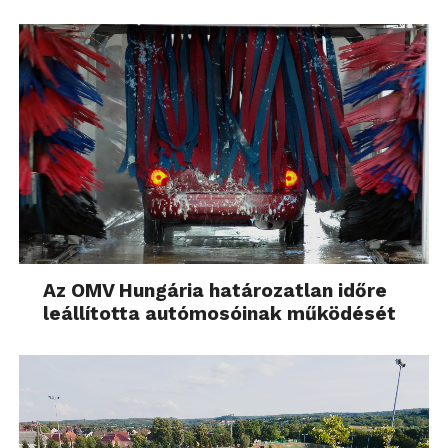
Az OMV Hungária határozatlan időre
leállította autómosóinak működését