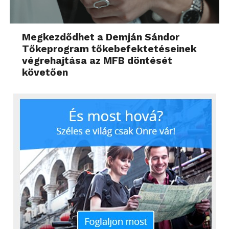
Megkezdődhet a Demján Sándor
Tőkeprogram tőkebefektetéseinek
végrehajtása az MFB döntését
követően