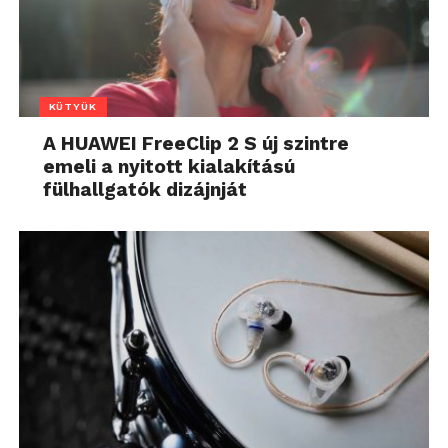
KÜTYÜK
A HUAWEI FreeClip 2 S új szintre
emeli a nyitott kialakítású
fülhallgatók dizájnját