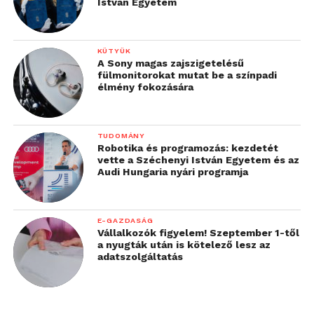
István Egyetem
KÜTYÜK
A Sony magas zajszigetelésű
fülmonitorokat mutat be a színpadi
élmény fokozására
TUDOMÁNY
Robotika és programozás: kezdetét
vette a Széchenyi István Egyetem és az
Audi Hungaria nyári programja
E-GAZDASÁG
Vállalkozók figyelem! Szeptember 1-től
a nyugták után is kötelező lesz az
adatszolgáltatás