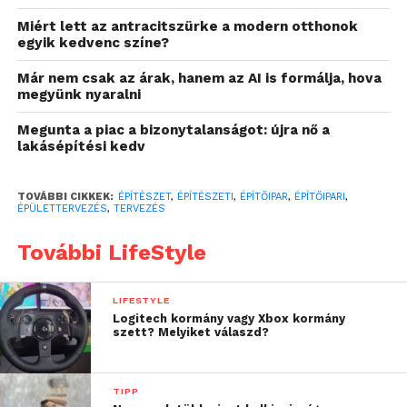
természetközelben található területeken is fontos a
Miért lett az antracitszürke a modern otthonok
megfelelő telek kiválasztása. Egy jól megválasztott
egyik kedvenc színe?
helyszín nemcsak a lakhatást teheti kényelmesebbé,
hanem esztétikai és befektetési szempontból is
Már nem csak az árak, hanem az AI is formálja, hova
megyünk nyaralni
értékes lehet.
Megunta a piac a bizonytalanságot: újra nő a
Mi történik az első vázlat
lakásépítési kedv
után?
TOVÁBBI CIKKEK:
ÉPÍTÉSZET
,
ÉPÍTÉSZETI
,
ÉPÍTŐIPAR
,
ÉPÍTŐIPARI
,
ÉPÜLETTERVEZÉS
,
TERVEZÉS
A tervezési folyamat következő szakasza a
koncepcióterv elkészítése, ahol már nem csak a
További LifeStyle
vonalak, hanem a térbeli elrendezések is
megjelennek. Ekkor az álmaid megjelennek az
LIFESTYLE
építészeti formában. Az egyszerűsített alaprajzok és
Logitech kormány vagy Xbox kormány
tömegmodellek megelevenedését követi a
szett? Melyiket válaszd?
részletesebb vázlatterv, ami már 3D-modelleket és
látványterveket is tartalmaz. Ezek segítségével még
TIPP
inkább átélheted, hogy milyen lesz az a tér, amit