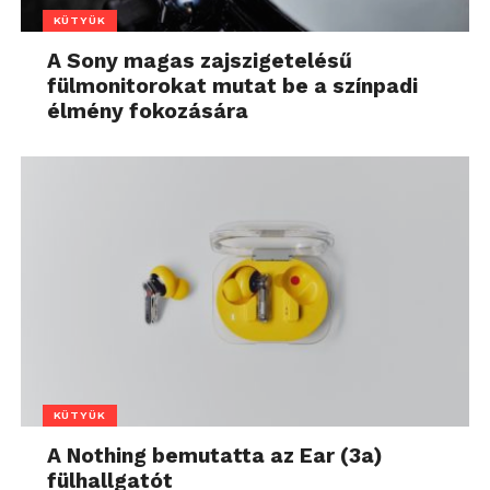
KÜTYÜK
A Sony magas zajszigetelésű
fülmonitorokat mutat be a színpadi
élmény fokozására
KÜTYÜK
A Nothing bemutatta az Ear (3a)
fülhallgatót