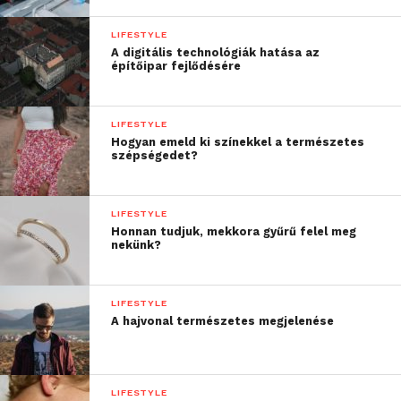
LIFESTYLE
A digitális technológiák hatása az
építőipar fejlődésére
LIFESTYLE
Hogyan emeld ki színekkel a természetes
szépségedet?
LIFESTYLE
Honnan tudjuk, mekkora gyűrű felel meg
nekünk?
LIFESTYLE
A hajvonal természetes megjelenése
LIFESTYLE