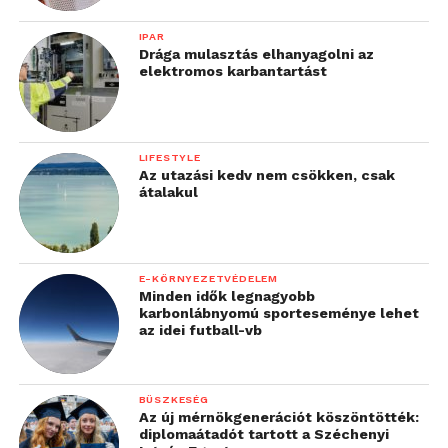
IPAR
Drága mulasztás elhanyagolni az
elektromos karbantartást
LIFESTYLE
Az utazási kedv nem csökken, csak
átalakul
E-KÖRNYEZETVÉDELEM
Minden idők legnagyobb
karbonlábnyomú sporteseménye lehet
az idei futball-vb
BÜSZKESÉG
Az új mérnökgenerációt köszöntötték:
diplomaátadót tartott a Széchenyi