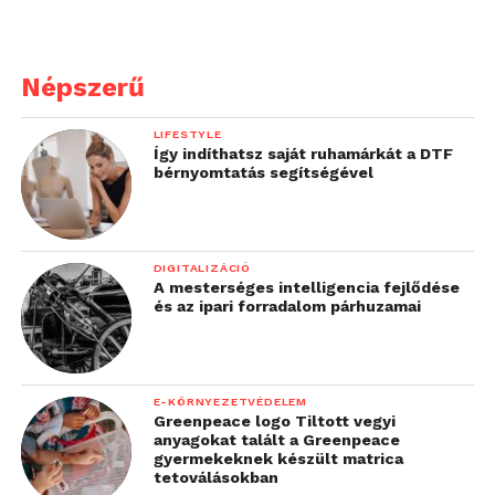
Népszerű
LIFESTYLE
Így indíthatsz saját ruhamárkát a DTF
bérnyomtatás segítségével
DIGITALIZÁCIÓ
A mesterséges intelligencia fejlődése
és az ipari forradalom párhuzamai
E-KÖRNYEZETVÉDELEM
Greenpeace logo Tiltott vegyi
anyagokat talált a Greenpeace
gyermekeknek készült matrica
tetoválásokban