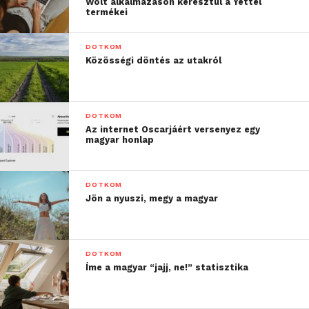
Wolt alkalmazáson keresztül a Yettel
termékei
DOTKOM
Közösségi döntés az utakról
DOTKOM
Az internet Oscarjáért versenyez egy
magyar honlap
DOTKOM
Jön a nyuszi, megy a magyar
DOTKOM
Íme a magyar “jajj, ne!” statisztika