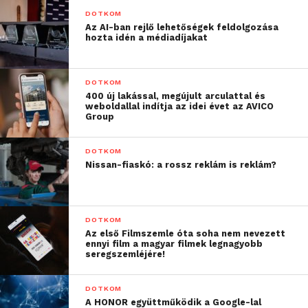
DOTKOM
Az AI-ban rejlő lehetőségek feldolgozása
hozta idén a médiadíjakat
Forrás:
HVG
DOTKOM
400 új lakással, megújult arculattal és
weboldallal indítja az idei évet az AVICO
Group
DOTKOM
Nissan-fiaskó: a rossz reklám is reklám?
DOTKOM
Az első Filmszemle óta soha nem nevezett
ennyi film a magyar filmek legnagyobb
seregszemléjére!
DOTKOM
A HONOR együttműködik a Google-lal