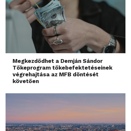
Megkezdődhet a Demján Sándor
Tőkeprogram tőkebefektetéseinek
végrehajtása az MFB döntését
követően