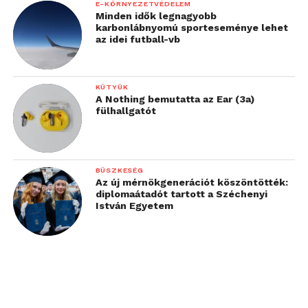
E-KÖRNYEZETVÉDELEM
Minden idők legnagyobb
karbonlábnyomú sporteseménye lehet
az idei futball-vb
KÜTYÜK
A Nothing bemutatta az Ear (3a)
fülhallgatót
BÜSZKESÉG
Az új mérnökgenerációt köszöntötték:
diplomaátadót tartott a Széchenyi
István Egyetem