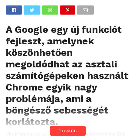
A Google egy új funkciót
fejleszt, amelynek
köszönhetően
megoldódhat az asztali
számítógépeken használt
Chrome egyik nagy
problémája, ami a
böngésző sebességét
korlátozta.
TOVÁBB
Vitathatatlanul a Chrome ma a világ legnépszerűbb