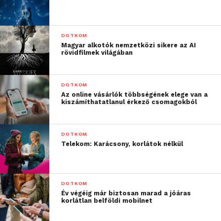
DOTKOM
Magyar alkotók nemzetközi sikere az AI
rövidfilmek világában
DOTKOM
Az online vásárlók többségének elege van a
kiszámíthatatlanul érkező csomagokból
DOTKOM
Telekom: Karácsony, korlátok nélkül
DOTKOM
Év végéig már biztosan marad a jóáras
korlátlan belföldi mobilnet