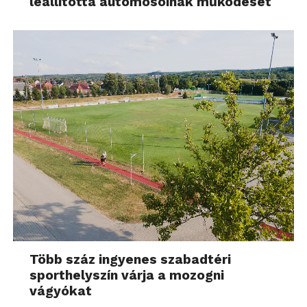
leállította autómosóinak működését
Több száz ingyenes szabadtéri
sporthelyszín várja a mozogni
vágyókat