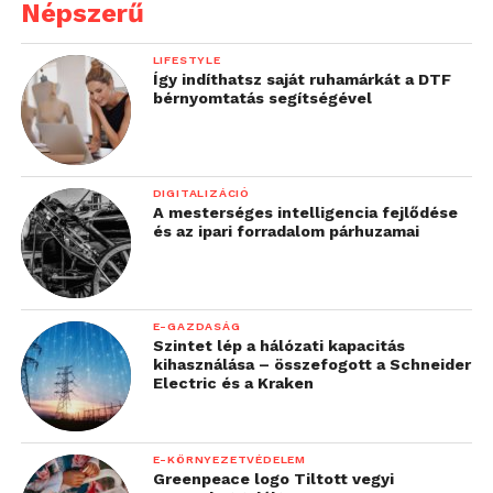
Népszerű
LIFESTYLE
Így indíthatsz saját ruhamárkát a DTF
bérnyomtatás segítségével
DIGITALIZÁCIÓ
A mesterséges intelligencia fejlődése
és az ipari forradalom párhuzamai
E-GAZDASÁG
Szintet lép a hálózati kapacitás
kihasználása – összefogott a Schneider
Electric és a Kraken
E-KÖRNYEZETVÉDELEM
Greenpeace logo Tiltott vegyi