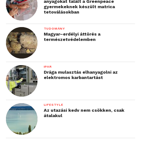
anyagokat talált a Greenpeace
gyermekeknek készült matrica
tetoválásokban
TUDOMÁNY
Magyar–erdélyi áttörés a
természetvédelemben
IPAR
Drága mulasztás elhanyagolni az
elektromos karbantartást
LIFESTYLE
Az utazási kedv nem csökken, csak
átalakul