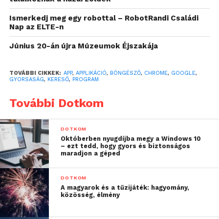
belül megjelenhet ugyanez a funkció a Windows, a
Ismerkedj meg egy robottal – RobotRandi Családi
macOS és a Linux számára.
Nap az ELTE-n
A BFCache – magyarázza a
SlashGear
– gyakorlatilag
Június 20-án újra Múzeumok Éjszakája
a szokásosnál kicsit hosszabb ideig tart életben egy
oldalt, miután a felhasználó bezárta vagy elhagyta
TOVÁBBI CIKKEK:
APP
,
APPLIKÁCIÓ
,
BÖNGÉSZŐ
,
CHROME
,
GOOGLE
,
azt. Android rendszeren ez úgy érzékelhető, hogy a
GYORSASÁG
,
KERESŐ
,
PROGRAM
weboldal azonnal betöltődik, amikor a felhasználó
További Dotkom
újranyit egy bezárt oldalt, vagy előre és hátra lép az
előzmények között. Egy mobil eszköznél, amelynek
sávszélessége vagy adatelérése korlátozott lehet, ez
DOTKOM
óriási költség- és időmegtakarítást jelenthet.
Októberben nyugdíjba megy a Windows 10
– ezt tedd, hogy gyors és biztonságos
maradjon a géped
Asztali számítógépeknél persze nemigen kell
ilyesfajta korlátozásokkal számolni, azonban
DOTKOM
mindenképpen kedvező lehet, ha úgy tudunk ide-
A magyarok és a tűzijáték: hagyomány,
közösség, élmény
oda ugrálni az előzményekben lévő oldalakon, hogy
nem kell megvárni, míg azok újratöltik a