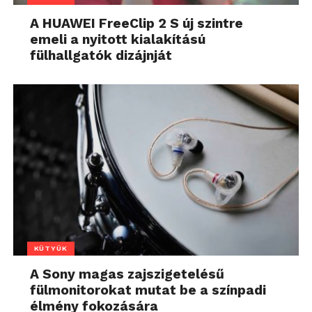
A HUAWEI FreeClip 2 S új szintre
emeli a nyitott kialakítású
fülhallgatók dizájnját
KÜTYÜK
A Sony magas zajszigetelésű
fülmonitorokat mutat be a színpadi
élmény fokozására