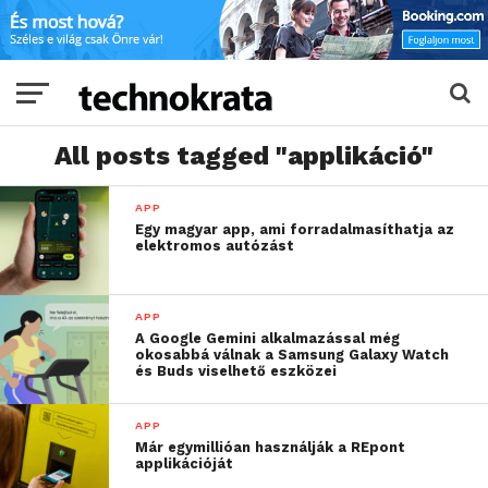
All posts tagged "applikáció"
APP
Egy magyar app, ami forradalmasíthatja az
elektromos autózást
APP
A Google Gemini alkalmazással még
okosabbá válnak a Samsung Galaxy Watch
és Buds viselhető eszközei
APP
Már egymillióan használják a REpont
applikációját