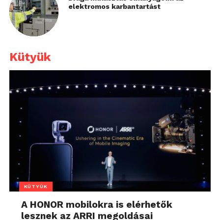
elektromos karbantartást
Kütyük
KÜTYÜK
A HONOR mobilokra is elérhetők
lesznek az ARRI megoldásai