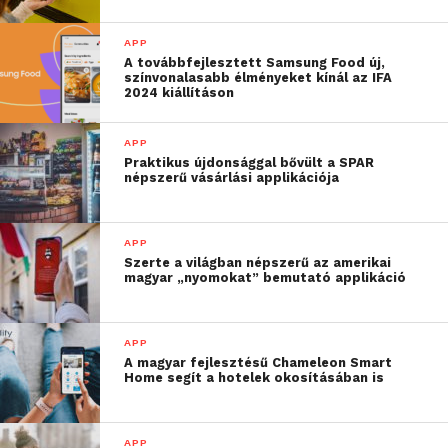
APP
A továbbfejlesztett Samsung Food új,
színvonalasabb élményeket kínál az IFA
2024 kiállításon
APP
Praktikus újdonsággal bővült a SPAR
népszerű vásárlási applikációja
APP
Szerte a világban népszerű az amerikai
magyar „nyomokat” bemutató applikáció
APP
A magyar fejlesztésű Chameleon Smart
Home segít a hotelek okosításában is
APP