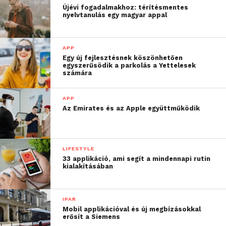
Újévi fogadalmakhoz: térítésmentes
nyelvtanulás egy magyar appal
APP
Egy új fejlesztésnek köszönhetően
egyszerűsödik a parkolás a Yettelesek
számára
APP
Az Emirates és az Apple együttműködik
LIFESTYLE
33 applikáció, ami segít a mindennapi rutin
kialakításában
IPAR
Mobil applikációval és új megbízásokkal
erősít a Siemens