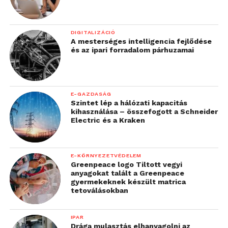
DIGITALIZÁCIÓ
A mesterséges intelligencia fejlődése
és az ipari forradalom párhuzamai
E-GAZDASÁG
Szintet lép a hálózati kapacitás
kihasználása – összefogott a Schneider
Electric és a Kraken
E-KÖRNYEZETVÉDELEM
Greenpeace logo Tiltott vegyi
anyagokat talált a Greenpeace
gyermekeknek készült matrica
tetoválásokban
IPAR
Drága mulasztás elhanyagolni az