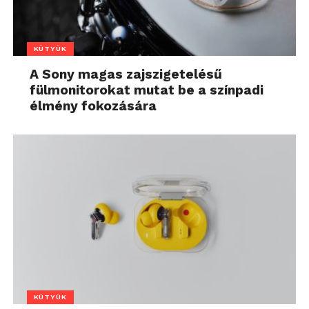
KÜTYÜK
A Sony magas zajszigetelésű
fülmonitorokat mutat be a színpadi
élmény fokozására
KÜTYÜK