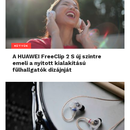
KÜTYÜK
A HUAWEI FreeClip 2 S új szintre
emeli a nyitott kialakítású
fülhallgatók dizájnját