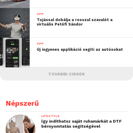
APP
Tojással dobálja a rosszul szavalót a
virtuális Petőfi Sándor
APP
Új ingyenes applikáció segíti az autósokat
TOVÁBBI CIKKEK
Népszerű
LIFESTYLE
Így indíthatsz saját ruhamárkát a DTF
bérnyomtatás segítségével