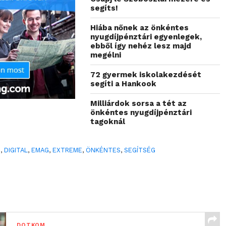
segíts!
Hiába nőnek az önkéntes
nyugdíjpénztári egyenlegek,
ebből így nehéz lesz majd
megélni
72 gyermek iskolakezdését
segíti a Hankook
Milliárdok sorsa a tét az
önkéntes nyugdíjpénztári
tagoknál
0
,
DIGITAL
,
EMAG
,
EXTREME
,
ÖNKÉNTES
,
SEGÍTSÉG
DOTKOM