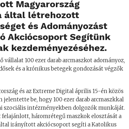
zott Magyarország
által létrehozott
séget és Adományozást
ó Akciócsoport Segítünk
k kezdeményezéséhez.
ő vállalat 100 ezer darab arcmaszkot adományoz,
idősek és a krónikus betegek gondozását végzők
szág és az Extreme Digital április 15-én közös
n jelentette be, hogy 100 ezer darab arcmaszkkal
ai szociális intézményekben dolgozók munkáját.
felajánlott, háromrétegű maszkok elosztását a
tal irányított akciócsoport segíti a Katolikus