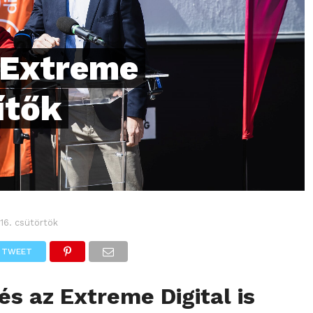
 Extreme
ítők
 16. csütörtök
TWEET
s az Extreme Digital is