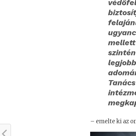
védőfe
biztosí
felajá
ugyanc
mellet
szinté
legjobb
adomán
Tanács
intézmé
megka
– emelte ki az o