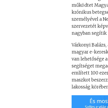
működtet Magyar
krónikus betegs
személyével a N
szervezetét képvi
nagyban segítik 
Várkonyi Balázs,
magyar e-keresk
van lehetősége a 
segítséget megad
említett 100 eze
maszkot beszerzé
lakosság körébe