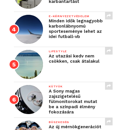
karbantartást
E-KÖRNYEZETVÉDELEM
Minden idők legnagyobb
karbonlábnyomú
sporteseménye lehet az
idei futball-vb
LIFESTYLE
Az utazási kedv nem
csökken, csak átalakul
KÜTYÜK
A Sony magas
zajszigetelésű
fülmonitorokat mutat
be a színpadi élmény
fokozására
BÜSZKESÉG
Az új mérnökgenerációt