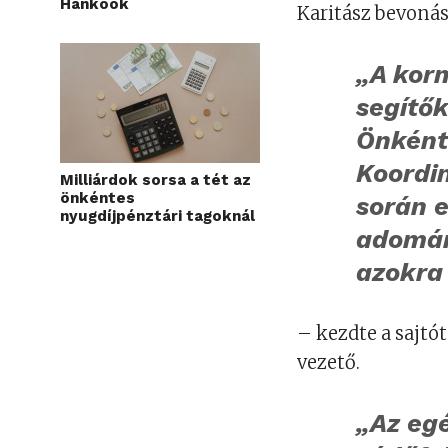
Hankook
Karitász bevonás
„A kor
segítők
Önként
Koordi
Milliárdok sorsa a tét az
önkéntes
során 
nyugdíjpénztári tagoknál
adomán
azokra
– kezdte a sajtó
vezető.
„Az eg