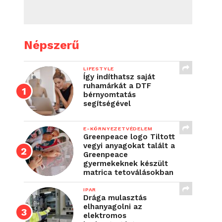
Népszerű
LIFESTYLE
Így indíthatsz saját
ruhamárkát a DTF
bérnyomtatás
segítségével
E-KÖRNYEZETVÉDELEM
Greenpeace logo Tiltott
vegyi anyagokat talált a
Greenpeace
gyermekeknek készült
matrica tetoválásokban
IPAR
Drága mulasztás
elhanyagolni az
elektromos