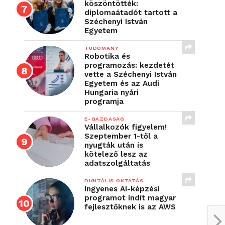
köszöntötték:
diplomaátadót tartott a
Széchenyi István
Egyetem
TUDOMÁNY
Robotika és
programozás: kezdetét
vette a Széchenyi István
Egyetem és az Audi
Hungaria nyári
programja
E-GAZDASÁG
Vállalkozók figyelem!
Szeptember 1-től a
nyugták után is
kötelező lesz az
adatszolgáltatás
DIGITÁLIS OKTATÁS
Ingyenes AI-képzési
programot indít magyar
fejlesztőknek is az AWS