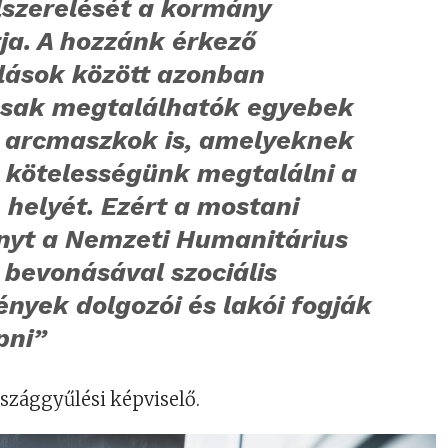
lszerelését a kormány
tja. A hozzánk érkező
nlások között azonban
sak megtalálhatók egyebek
t arcmaszkok is, amelyeknek
n kötelességünk megtalálni a
 helyét. Ezért a mostani
yt a Nemzeti Humanitárius
 bevonásával szociális
nyek dolgozói és lakói fogják
pni”
rszággyűlési képviselő.