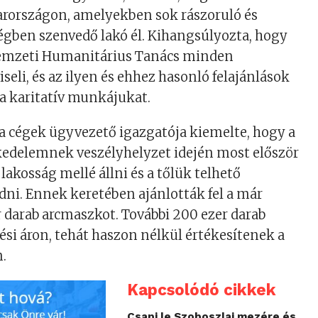
országon, amelyekben sok rászoruló és
égben szenvedő lakó él. Kihangsúlyozta, hogy
emzeti Humanitárius Tanács minden
seli, és az ilyen és ehhez hasonló felajánlások
a karitatív munkájukat.
 a cégek ügyvezető igazgatója kiemelte, hogy a
edelemnek veszélyhelyzet idején most először
lakosság mellé állni és a tőlük telhető
ni. Ennek keretében ajánlották fel a már
r darab arcmaszkot. További 200 ezer darab
si áron, tehát haszon nélkül értékesítenek a
n.
Kapcsolódó cikkek
Csapj le Szoboszlai mezére és