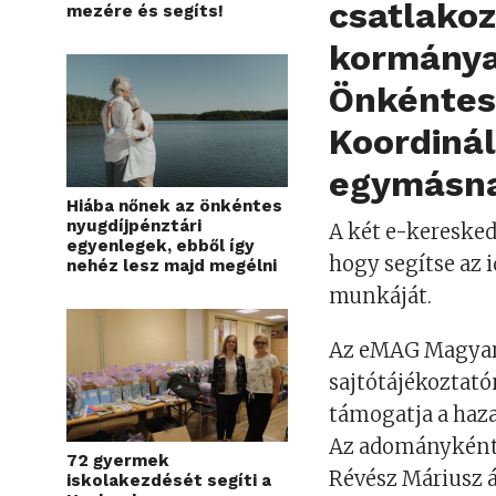
csatlako
mezére és segíts!
kormánya 
Önkéntes
Koordinál
egymásna
Hiába nőnek az önkéntes
nyugdíjpénztári
A két e-keresked
egyenlegek, ebből így
hogy segítse az 
nehéz lesz majd megélni
munkáját.
Az eMAG Magyaror
sajtótájékoztató
támogatja a haz
Az adományként 
72 gyermek
Révész Máriusz ál
iskolakezdését segíti a