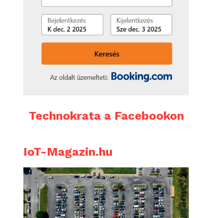
Technokrata a Facebookon
IoT-Magazin.hu