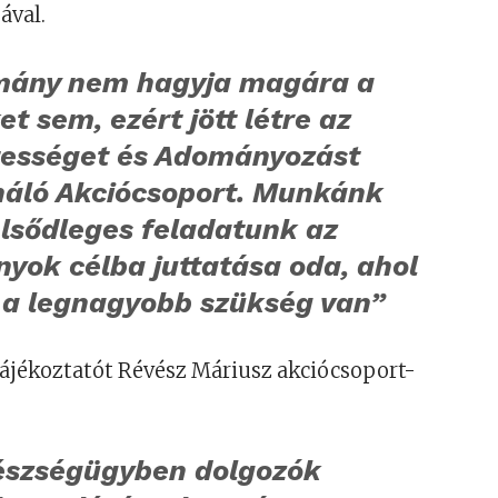
ával.
mány nem hagyja magára a
et sem, ezért jött létre az
ességet és Adományozást
náló Akciócsoport. Munkánk
elsődleges feladatunk az
yok célba juttatása oda, ahol
 a legnagyobb szükség van”
tájékoztatót Révész Máriusz akciócsoport-
észségügyben dolgozók