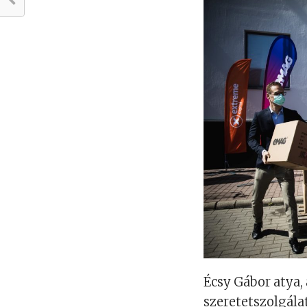
Écsy Gábor atya,
szeretetszolgála