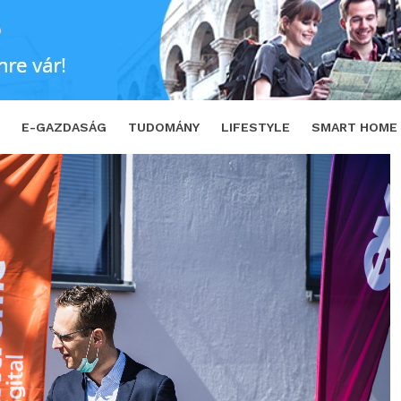
gítők táborában
SHARE
TWEET
E-GAZDASÁG
TUDOMÁNY
LIFESTYLE
SMART HOME