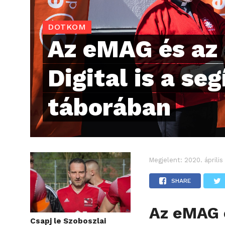
DOTKOM
Az eMAG és az
Digital is a seg
táborában
Megjelent:
2020. április
SHARE
Az eMAG é
Csapj le Szoboszlai