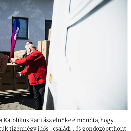
 a Katolikus Karitász elnöke elmondta, hogy
tuk tizennégy idős-, családi-, és gondozóotthont