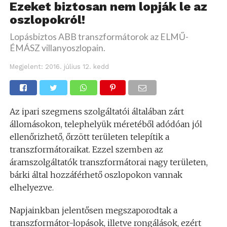
Ezeket biztosan nem lopják le az
oszlopokról!
Lopásbiztos ABB transzformátorok az ELMŰ-
ÉMÁSZ villanyoszlopain.
Megjelent:
2016. július 12. kedd
Az ipari szegmens szolgáltatói általában zárt
állomásokon, telephelyük méretéből adódóan jól
ellenőrizhető, őrzött területen telepítik a
transzformátoraikat. Ezzel szemben az
áramszolgáltatók transzformátorai nagy területen,
bárki által hozzáférhető oszlopokon vannak
elhelyezve.
Napjainkban jelentősen megszaporodtak a
transzformátor-lopások, illetve rongálások, ezért