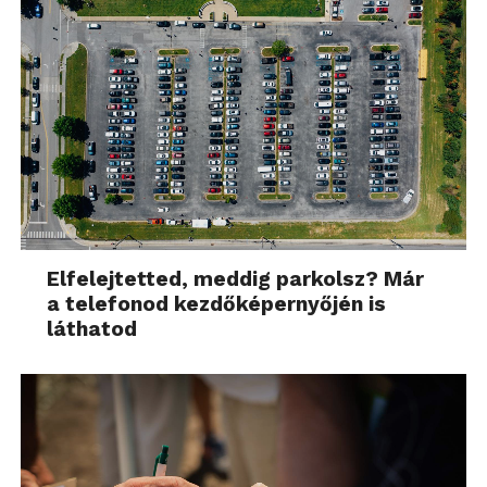
Elfelejtetted, meddig parkolsz? Már
a telefonod kezdőképernyőjén is
láthatod