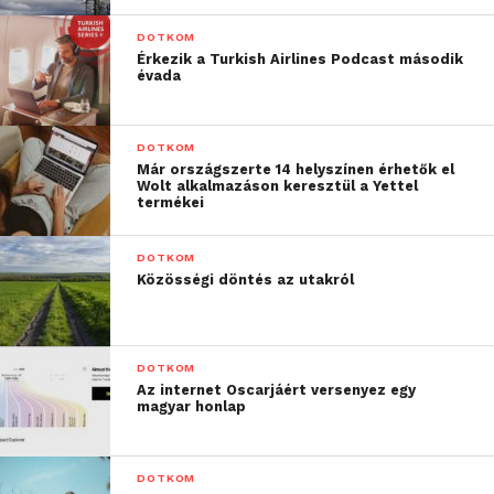
Magyarországon, a cég szakemberei elvégezték az
DOTKOM
ELMŰ-ÉMÁSZ által kért típus- és speciális
Érkezik a Turkish Airlines Podcast második
vizsgálatokat: a rövidzárlati próbát,
évada
melegedésvizsgálatot, lökőfeszültségvizsgálatot és a
zajszint mérést.
DOTKOM
Már országszerte 14 helyszínen érhetők el
Wolt alkalmazáson keresztül a Yettel
termékei
DOTKOM
Közösségi döntés az utakról
DOTKOM
Az internet Oscarjáért versenyez egy
magyar honlap
DOTKOM