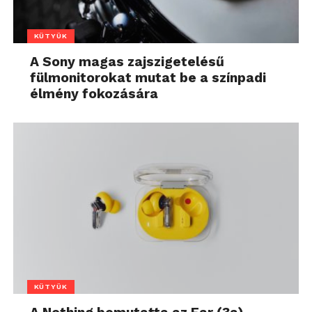
KÜTYÜK
A Sony magas zajszigetelésű
fülmonitorokat mutat be a színpadi
élmény fokozására
KÜTYÜK