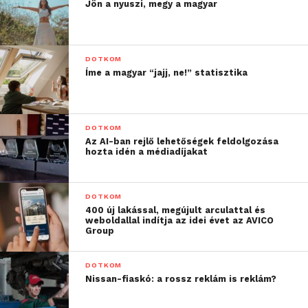
Jön a nyuszi, megy a magyar
DOTKOM
Íme a magyar “jajj, ne!” statisztika
DOTKOM
Domonkos Dénes, az ABB Kft. értékesítő
Az AI-ban rejlő lehetőségek feldolgozása
szakmérnöke elmondta: „Az ABB oszlop-
hozta idén a médiadíjakat
transzformátorai számos olyan termékelőnnyel
rendelkeznek, amelyek az áramszolgáltatók számára
DOTKOM
jelentős megtakarítást és hatékonyabb működést
400 új lakással, megújult arculattal és
eredményeznek. A piacon jelenleg ez az egyetlen
weboldallal indítja az idei évet az AVICO
Group
termék, amely burkolat nélkül szabadtéren
telepíthető. Mivel a hagyományos oszlop-
DOTKOM
transzformátorokkal szemben nem tartalmaz
Nissan-fiaskó: a rossz reklám is reklám?
szigetelőolajat, így biztonságot jelent azokkal
szemben, akik az olaj kinyerése miatt megrongálnák