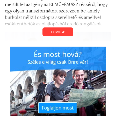
merült fel az igény az ELMŰ-ÉMÁSZ részéről, hogy
egy olyan transzformátort szerezzen be, amely
burkolat nélkül oszlopra szerelhető, és amellyel
csökkenthetők az olajlopásból eredő rongálások.
TOVÁBB