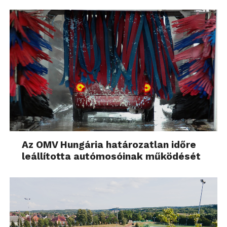
Az OMV Hungária határozatlan időre
leállította autómosóinak működését