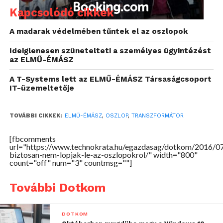
Kapcsolódó cikkek
A madarak védelmében tűntek el az oszlopok
A rongálók néhány tízezer forintot érő alumínium
Ideiglenesen szünetelteti a személyes ügyintézést
az ELMŰ-ÉMÁSZ
vezető- vagy szigetelőolaj eltulajdonításával milliós
kért okoznak az áramszolgáltatóknak, hiszen ilyen
A T-Systems lett az ELMŰ-ÉMÁSZ Társaságcsoport
esetekben a használhatatlanná vált transzformátor
IT-üzemeltetője
mellett, az áramszolgáltató szerelőinek óradíját, a
kiesett vevőknek fizetendő esetleges kártérítést, a
TOVÁBBI CIKKEK:
ELMŰ-ÉMÁSZ
,
OSZLOP
,
TRANSZFORMÁTOR
szigetelőolaj által beszennyezett terület
rekultivációját is meg kell téríteni.
[fbcomments
url="https://www.technokrata.hu/egazdasag/dotkom/2016/0
biztosan-nem-lopjak-le-az-oszlopokrol/" width="800"
Az ABB PoleDry típusú száraztranszformátor által
count="off" num="3" countmsg=""]
nyújtott előnyök találkoztak a vevő igényeivel. Ez a
transzformátor ugyanis nem tartalmaz
További Dotkom
szigetelőolajat, illetve a vezető fémanyag kinyerése
jóval nehezebb a műgyanta szigetelés miatt, ezért az
DOTKOM
ELMŰ-ÉMÁSZ az ABB-től 2 darab 22/0,42 [kV]