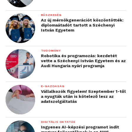
BÜSZKESÉG
Az új mérnökgenerációt köszöntötték:
diplomaátadót tartott a Széchenyi
István Egyetem
TUDOMÁNY
Robotika és programozás: kezdetét
vette a Széchenyi István Egyetem és az
Audi Hungaria nyári programja
E-GAZDASÁG
Vállalkozók figyelem! Szeptember 1-től
a nyugták után is kötelező lesz az
adatszolgáltatás
DIGITÁLIS OKTATÁS
Ingyenes AI-képzési programot indít
magyar fejlesztőknek is az AWS