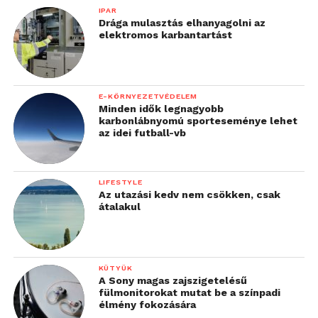
IPAR
Drága mulasztás elhanyagolni az
elektromos karbantartást
E-KÖRNYEZETVÉDELEM
Minden idők legnagyobb
karbonlábnyomú sporteseménye lehet
az idei futball-vb
LIFESTYLE
Az utazási kedv nem csökken, csak
átalakul
KÜTYÜK
A Sony magas zajszigetelésű
fülmonitorokat mutat be a színpadi
élmény fokozására