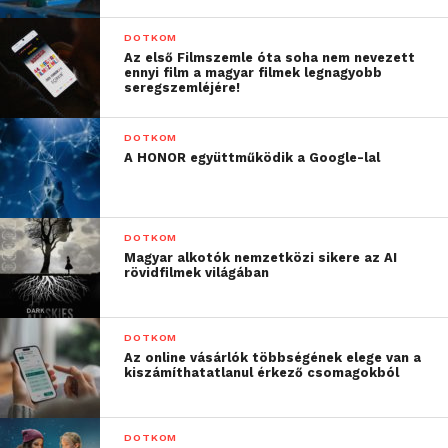
a transzformátort. Mivel a tekercsek műgyantába
DOTKOM
öntöttek, így jóval nagyobb munkát igényel a réz,
Az első Filmszemle óta soha nem nevezett
vagy alumínium kinyerése is.”
ennyi film a magyar filmek legnagyobb
seregszemléjére!
Az ABB oszloptranszformátok nem tartalmaznak
DOTKOM
éghető anyagot, ezért biztonsággal telepíthetők
A HONOR együttműködik a Google-lal
olyan területeken is, ahol egy esetleges olajfolyás
súlyos károkat okozna, például élővízhez közel,
környezetvédelmi területen, vagy éppen erdővel
DOTKOM
borított területen. Környezetvédelmi előnye még az
Magyar alkotók nemzetközi sikere az AI
olajtrafókkal szemben, hogy jóval nagyobb
rövidfilmek világában
korrózióállósága.
DOTKOM
Az online vásárlók többségének elege van a
kiszámíthatatlanul érkező csomagokból
DOTKOM