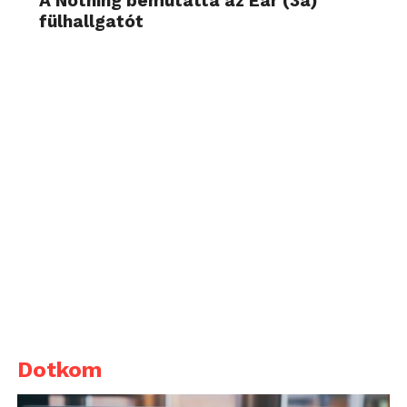
A Nothing bemutatta az Ear (3a)
fülhallgatót
Dotkom