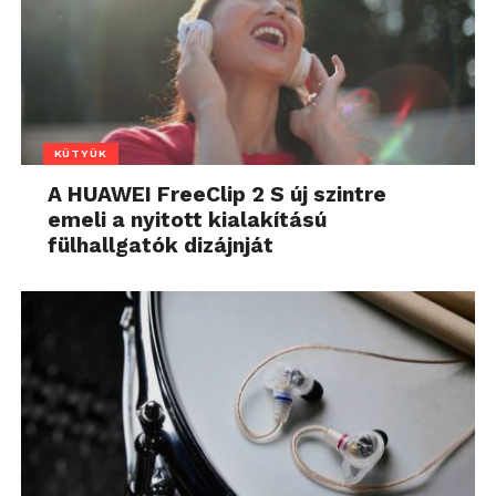
KÜTYÜK
A HUAWEI FreeClip 2 S új szintre
emeli a nyitott kialakítású
fülhallgatók dizájnját