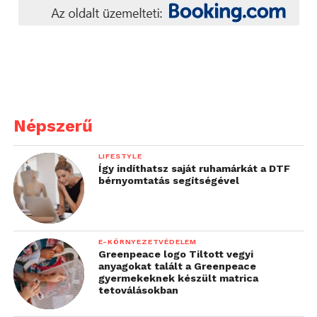
Népszerű
LIFESTYLE
Így indíthatsz saját ruhamárkát a DTF
bérnyomtatás segítségével
E-KÖRNYEZETVÉDELEM
Greenpeace logo Tiltott vegyi
anyagokat talált a Greenpeace
gyermekeknek készült matrica
tetoválásokban