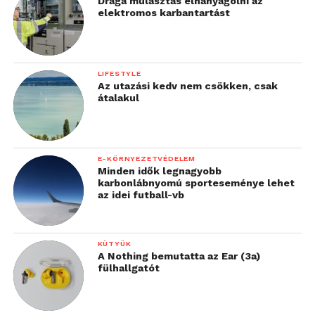
Drága mulasztás elhanyagolni az
elektromos karbantartást
LIFESTYLE
Az utazási kedv nem csökken, csak
átalakul
E-KÖRNYEZETVÉDELEM
Minden idők legnagyobb
karbonlábnyomú sporteseménye lehet
az idei futball-vb
KÜTYÜK
A Nothing bemutatta az Ear (3a)
fülhallgatót