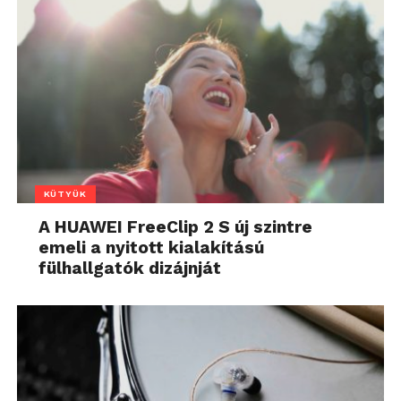
KÜTYÜK
A HUAWEI FreeClip 2 S új szintre
emeli a nyitott kialakítású
fülhallgatók dizájnját