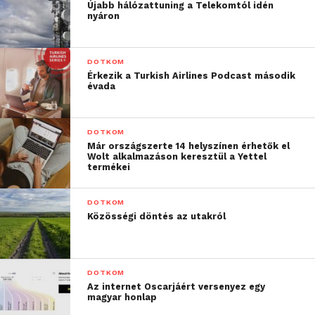
jobb és bal oldalról is kiegyensúlyozottan érkező
Újabb hálózattuning a Telekomtól idén
nyáron
hanghatásnak köszönhetően. A „Hang” opció
kiválasztásával a kedvenc tv műsorokban elhangzott
beszédhangok pedig tisztábbak, mint valaha.
DOTKOM
Érkezik a Turkish Airlines Podcast második
évada
DOTKOM
Már országszerte 14 helyszínen érhetők el
Wolt alkalmazáson keresztül a Yettel
termékei
DOTKOM
Közösségi döntés az utakról
DOTKOM
Az internet Oscarjáért versenyez egy
magyar honlap
Az ergonomikus kialakítású MDR-HW700DS