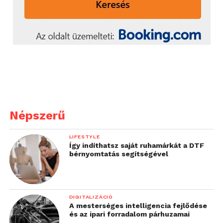
Népszerű
LIFESTYLE
Így indíthatsz saját ruhamárkát a DTF
bérnyomtatás segítségével
DIGITALIZÁCIÓ
A mesterséges intelligencia fejlődése
és az ipari forradalom párhuzamai