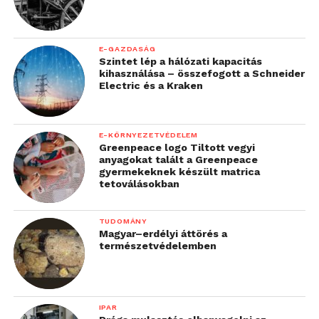
E-GAZDASÁG
Szintet lép a hálózati kapacitás
kihasználása – összefogott a Schneider
Electric és a Kraken
E-KÖRNYEZETVÉDELEM
Greenpeace logo Tiltott vegyi
anyagokat talált a Greenpeace
gyermekeknek készült matrica
tetoválásokban
TUDOMÁNY
Magyar–erdélyi áttörés a
természetvédelemben
IPAR