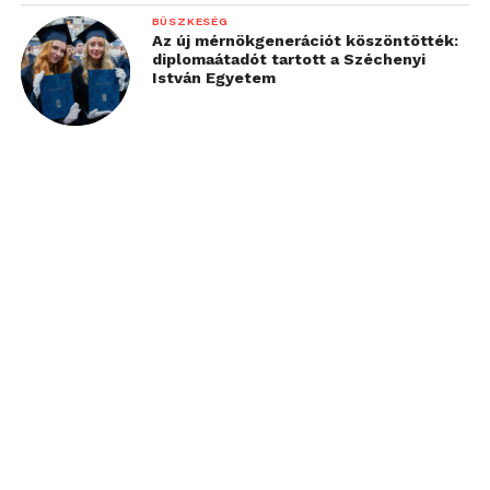
BÜSZKESÉG
Az új mérnökgenerációt köszöntötték:
diplomaátadót tartott a Széchenyi
István Egyetem