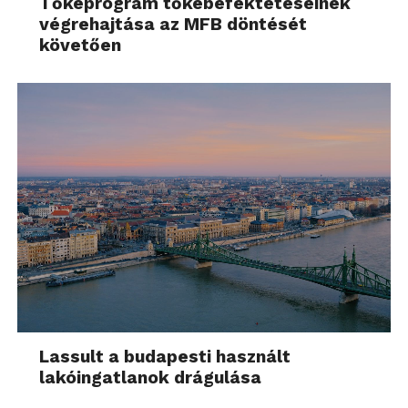
Tőkeprogram tőkebefektetéseinek
végrehajtása az MFB döntését
követően
Lassult a budapesti használt
lakóingatlanok drágulása