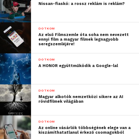
leginkább tetszőt: az MDR-HW300K tömörítetlen
Nissan-fiaskó: a rossz reklám is reklám?
digitális vezeték nélküli adatátvitelre képes, csakúgy
mint az MDR-RF811RK belépő szintű vezeték nélküli
28 órás üzemidőt biztosító fejhallgató. Az új Sony
DOTKOM
MDR-HW700DS, MDR-HW300K és az MDR-RF811RK
Az első Filmszemle óta soha nem nevezett
ennyi film a magyar filmek legnagyobb
vezeték nélküli fejhallgató rendszerek Európában
seregszemléjére!
2014. áprilistól elérhetőek.
DOTKOM
A HONOR együttműködik a Google-lal
DOTKOM
Magyar alkotók nemzetközi sikere az AI
rövidfilmek világában
DOTKOM
Az online vásárlók többségének elege van a
kiszámíthatatlanul érkező csomagokból