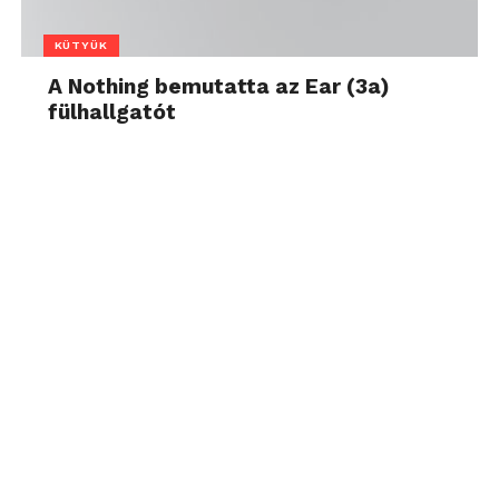
KÜTYÜK
A Nothing bemutatta az Ear (3a)
fülhallgatót