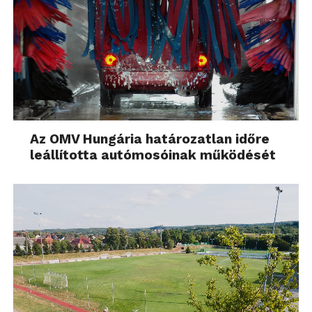
Az OMV Hungária határozatlan időre
leállította autómosóinak működését