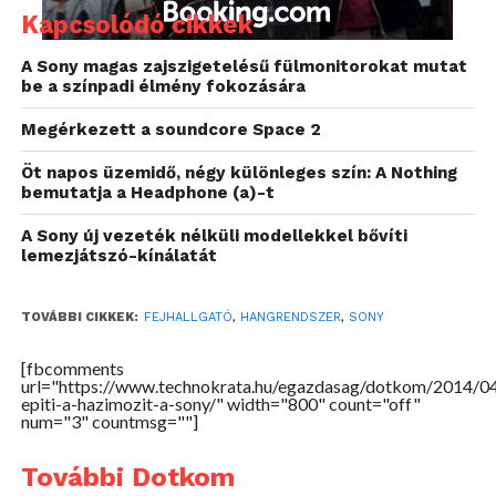
Kapcsolódó cikkek
A Sony magas zajszigetelésű fülmonitorokat mutat
be a színpadi élmény fokozására
A Sony egyedi Virtualphones technológiája
(VPT)felidézi a több csatornás fejhallgatók
Megérkezett a soundcore Space 2
hangvilágát, ezáltal elmerülhetünk az igazi
Öt napos üzemidő, négy különleges szín: A Nothing
autentikus és egyedi surround hangzás hatásában.
bemutatja a Headphone (a)-t
Az 5.1-es térhatású hangszóró, a 2.0-ás hátsó
térhatásért felelős hangszóró és a szintén 2.0-ás első
A Sony új vezeték nélküli modellekkel bővíti
lemezjátszó-kínálatát
hangszórók együttese alkotja meg azt a 9.1-es
térhatású hangzást, amely valósághű hangokat és
páratlan élményt biztosít. A háromdimenziós hatás
TOVÁBBI CIKKEK:
FEJHALLGATÓ
,
HANGRENDSZER
,
SONY
olyan mélységet biztosít, mely a virtuális valóság
[fbcomments
érzetét hozza el saját otthonunkba.
url="https://www.technokrata.hu/egazdasag/dotkom/2014/04
epiti-a-hazimozit-a-sony/" width="800" count="off"
A HDMI csatlakozás támogatja a minőségromlás
num="3" countmsg=""]
nélküli tömörítetlen fájlok átvitelét. A 2.4GHz-es és
További Dotkom
az 5GHz-es két különböző frekvencia sávon is