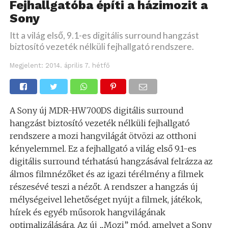
Fejhallgatóba építi a házimozit a
Sony
Itt a világ első, 9.1-es digitális surround hangzást
biztosító vezeték nélküli fejhallgató rendszere.
Megjelent:
2014. április 7. hétfő
A Sony új MDR-HW700DS digitális surround
hangzást biztosító vezeték nélküli fejhallgató
rendszere a mozi hangvilágát ötvözi az otthoni
kényelemmel. Ez a fejhallgató a világ első 9.1-es
digitális surround térhatású hangzásával felrázza az
álmos filmnézőket és az igazi térélmény a filmek
részesévé teszi a nézőt. A rendszer a hangzás új
mélységeivel lehetőséget nyújt a filmek, játékok,
hírek és egyéb műsorok hangvilágának
optimalizálására. Az új „Mozi” mód, amelyet a Sony