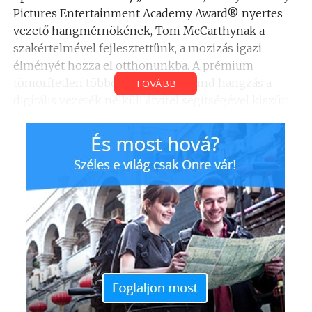
Pictures Entertainment Academy Award® nyertes
vezető hangmérnökének, Tom McCarthynak a
szakértelmével fejlesztettünk, a mozizás igazi
élményét hozza el otthonunkba. A prémium
tömörítetlen többcsatornás surround hangzás a
TOVÁBB
digitális vezeték nélküli átvitel segítségével kiszűri
az otthoni készülékekből áradó zajokat, és
megszünteti az interferenciát.