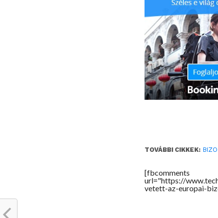
TOVÁBBI CIKKEK:
BIZ
[fbcomments
url="https://www.te
vetett-az-europai-bi