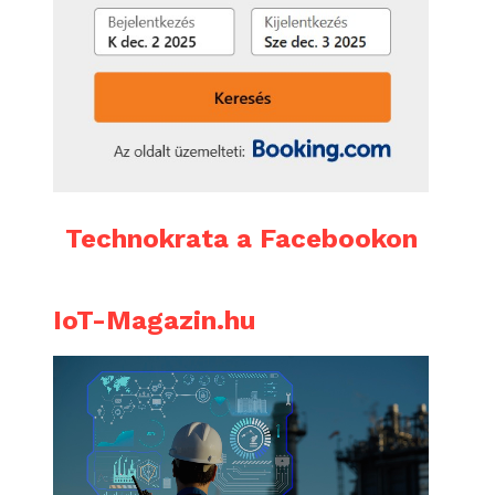
Technokrata a Facebookon
IoT-Magazin.hu