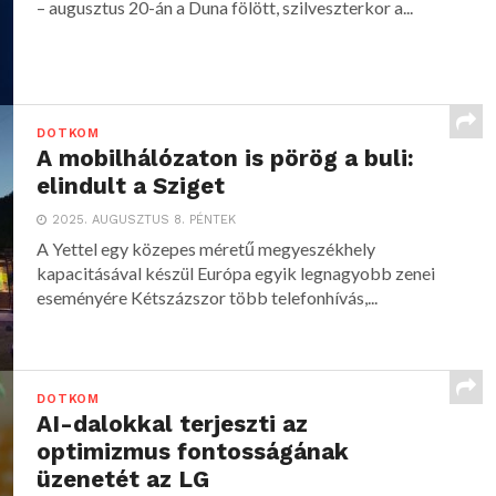
– augusztus 20-án a Duna fölött, szilveszterkor a...
DOTKOM
A mobilhálózaton is pörög a buli:
elindult a Sziget
2025. AUGUSZTUS 8. PÉNTEK
A Yettel egy közepes méretű megyeszékhely
kapacitásával készül Európa egyik legnagyobb zenei
eseményére Kétszázszor több telefonhívás,...
DOTKOM
AI-dalokkal terjeszti az
optimizmus fontosságának
üzenetét az LG