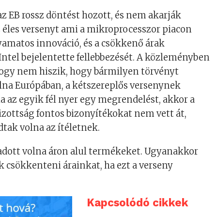
 az EB rossz döntést hozott, és nem akarják
 éles versenyt ami a mikroprocesszor piacon
olyamatos innováció, és a csökkenő árak
Intel bejelentette fellebbezését. A közleményben
 hogy nem hiszik, hogy bármilyen törvényt
lna Európában, a kétszereplős versenynek
ha az egyik fél nyer egy megrendelést, akkor a
bizottság fontos bizonyítékokat nem vett át,
ak volna az ítéletnek.
dott volna áron alul termékeket. Ugyanakkor
csökkenteni árainkat, ha ezt a verseny
Kapcsolódó cikkek