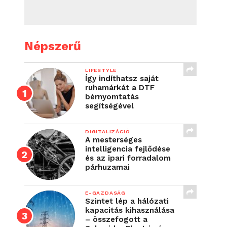
Népszerű
LIFESTYLE
Így indíthatsz saját
ruhamárkát a DTF
bérnyomtatás
segítségével
DIGITALIZÁCIÓ
A mesterséges
intelligencia fejlődése
és az ipari forradalom
párhuzamai
E-GAZDASÁG
Szintet lép a hálózati
kapacitás kihasználása
– összefogott a