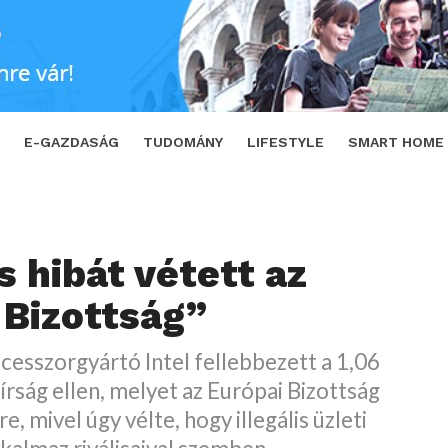
tság”
SHARE
TWEET
E-GAZDASÁG
TUDOMÁNY
LIFESTYLE
SMART HOME
 hibát vétett az
 Bizottság”
cesszorgyártó Intel fellebbezett a 1,06
bírság ellen, melyet az Európai Bizottság
re, mivel úgy vélte, hogy illegális üzleti