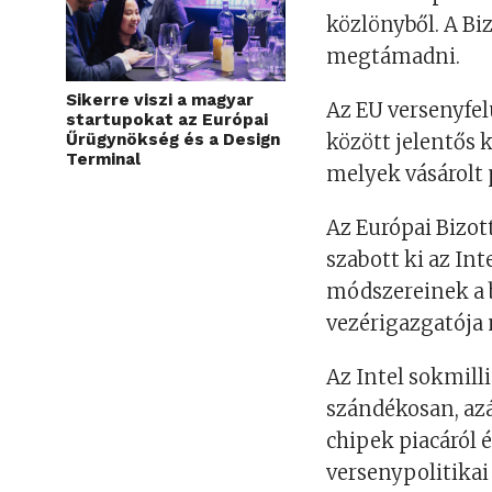
közlönyből. A Bi
megtámadni.
Sikerre viszi a magyar
Az EU versenyfel
startupokat az Európai
Űrügynökség és a Design
között jelentős
Terminal
melyek vásárolt 
Az Európai Bizot
szabott ki az Inte
módszereinek a b
vezérigazgatója 
Az Intel sokmill
szándékosan, azá
chipek piacáról 
versenypolitikai 