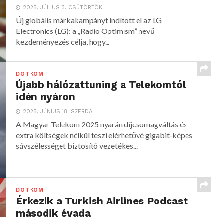
2025. JÚLIUS 3. CSÜTÖRTÖK
Új globális márkakampányt indított el az LG
Electronics (LG): a „Radio Optimism” nevű
kezdeményezés célja, hogy...
DOTKOM
Újabb hálózattuning a Telekomtól
idén nyáron
2025. JÚNIUS 18. SZERDA
A Magyar Telekom 2025 nyarán díjcsomagváltás és
extra költségek nélkül teszi elérhetővé gigabit-képes
sávszélességet biztosító vezetékes...
DOTKOM
Érkezik a Turkish Airlines Podcast
második évada