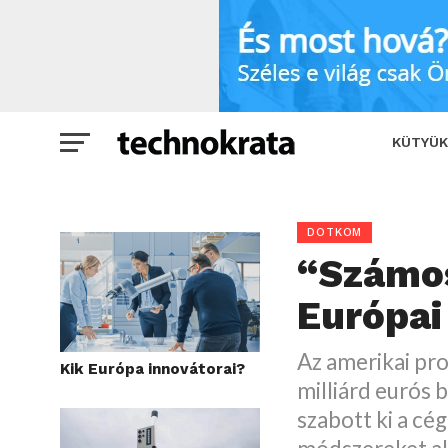
“Számos hibát vétett az Európai Bizot
KÜTYÜK
DOTKOM
“Számos
Európai
Az amerikai pro
Kik Európa innovátorai?
milliárd eurós 
szabott ki a cég