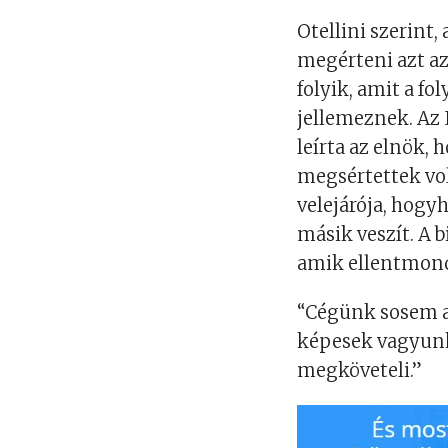
Otellini szerint,
megérteni azt az
folyik, amit a f
jellemeznek. Az 
leírta az elnök,
megsértettek vo
velejárója, hogy
másik veszít. A 
amik ellentmondt
“Cégünk sosem a
képesek vagyunk 
megköveteli.”