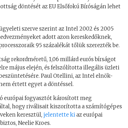
zottság döntését az EU Elsőfokú Bíróságán lehet
ügyeleti szerve szerint az Intel 2002 és 2005
 kedvezményeket adott azon kereskedőknek,
processzoraik 95 százalékát tőlük szerezték be.
tság rekordméretű, 1,06 millárd eurós bírságot
lre május elején, és felszólította illegális üzleti
eszüntetésére. Paul Otellini, az Intel elnök-
nem értett egyet a döntéssel.
ió európai fogyasztót károsított meg
ltal, hogy riválisait kiszorította a számítógépes
éveken keresztül,
jelentette ki
az európai
biztos, Neelie Kroes.