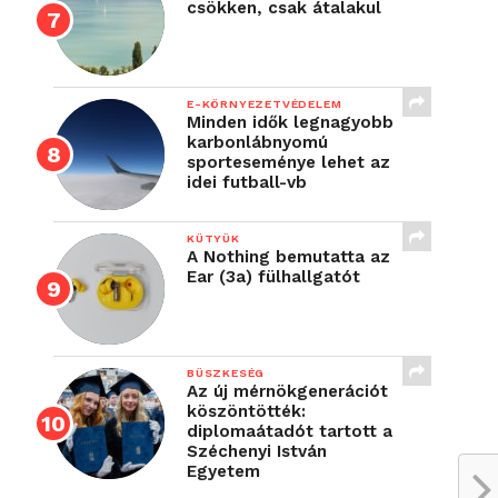
csökken, csak átalakul
E-KÖRNYEZETVÉDELEM
Minden idők legnagyobb
karbonlábnyomú
sporteseménye lehet az
idei futball-vb
KÜTYÜK
A Nothing bemutatta az
Ear (3a) fülhallgatót
BÜSZKESÉG
Az új mérnökgenerációt
köszöntötték:
diplomaátadót tartott a
Széchenyi István
Egyetem