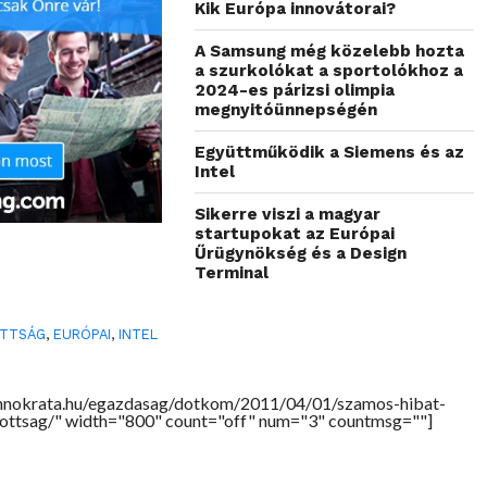
Kik Európa innovátorai?
A Samsung még közelebb hozta
a szurkolókat a sportolókhoz a
2024-es párizsi olimpia
megnyitóünnepségén
Együttműködik a Siemens és az
Intel
Sikerre viszi a magyar
startupokat az Európai
Űrügynökség és a Design
Terminal
OTTSÁG
,
EURÓPAI
,
INTEL
chnokrata.hu/egazdasag/dotkom/2011/04/01/szamos-hibat-
zottsag/" width="800" count="off" num="3" countmsg=""]