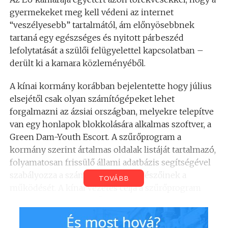
gyermekeket meg kell védeni az internet
“veszélyesebb” tartalmától, ám előnyösebbnek
tartaná egy egészséges és nyitott párbeszéd
lefolytatását a szülői felügyelettel kapcsolatban –
derült ki a kamara közleményéből.
A kínai kormány korábban bejelentette hogy július
elsejétől csak olyan számítógépeket lehet
forgalmazni az ázsiai országban, melyekre telepítve
van egy honlapok blokkolására alkalmas szoftver, a
Green Dam-Youth Escort. A szűrőprogram a
kormány szerint ártalmas oldalak listáját tartalmazó,
folyamatosan frissülő állami adatbázis segítségével
szabályozza a számítógépek böngészőinek a
TOVÁBB
működését. A kínai vezetés célja a szűrőprogram
használatának kötelezővé tételével a hivatalos
nyilatkozatok szerint az volt, hogy megóvja a
fiatalokat az interneten található káros, pornográf