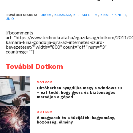
TOVÁBBI CIKKEK:
EURÓPAI
,
KAMARÁJA
,
KERESKEDELMI
,
KÍNAI
,
PEKINGET
,
UNIÓ
[fbcomments
url="https://www.technokrata.hu/egazdasag/dotkom/2011/04
kamara-kina-gondolja-ujra-az-internetes-szuro-
bevezeteset/" width="800" count="off" num="3"
countmsg=""]
További Dotkom
DOTKOM
Októberben nyugdíjba megy a Windows 10
– ezt tedd, hogy gyors és biztonságos
maradjon a géped
DOTKOM
A magyarok és a tűzijáték: hagyomány,
közösség, élmény