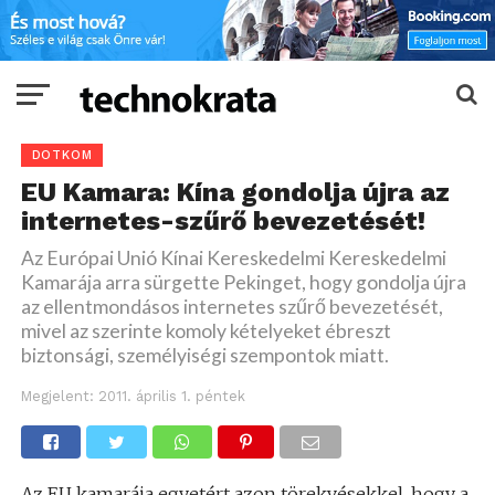
DOTKOM
EU Kamara: Kína gondolja újra az
internetes-szűrő bevezetését!
Az Európai Unió Kínai Kereskedelmi Kereskedelmi
Kamarája arra sürgette Pekinget, hogy gondolja újra
az ellentmondásos internetes szűrő bevezetését,
mivel az szerinte komoly kételyeket ébreszt
biztonsági, személyiségi szempontok miatt.
Megjelent:
2011. április 1. péntek
Az EU kamarája egyetért azon törekvésekkel, hogy a