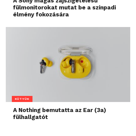
A Sony magas zajszigetelésű
fülmonitorokat mutat be a színpadi
élmény fokozására
KÜTYÜK
A Nothing bemutatta az Ear (3a)
fülhallgatót