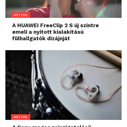
KÜTYÜK
A HUAWEI FreeClip 2 S új szintre
emeli a nyitott kialakítású
fülhallgatók dizájnját
KÜTYÜK