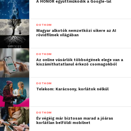
A HONOR együttműködik a Google-lal
DOTKOM
Magyar alkotók nemzetközi sikere az AI
rövidfilmek világában
DOTKOM
Az online vásárlók többségének elege van a
kiszámíthatatlanul érkező csomagokból
DOTKOM
Telekom: Karácsony, korlátok nélkül
DOTKOM
Év végéig már biztosan marad a jóáras
korlátlan belföldi mobilnet