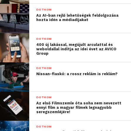
DOTKOM
Az AI-ban rejlő lehetőségek feldolgozása
hozta idén a médiadíjakat
DOTKOM
400 új lakással, megújult arculattal és
weboldallal indítja az idei évet az AVICO
Group
DOTKOM
Nissan-fiaskó: a rossz reklám is reklám?
DOTKOM
Az első Filmszemle óta soha nem nevezett
ennyi film a magyar filmek legnagyobb
seregszemléjére!
DOTKOM