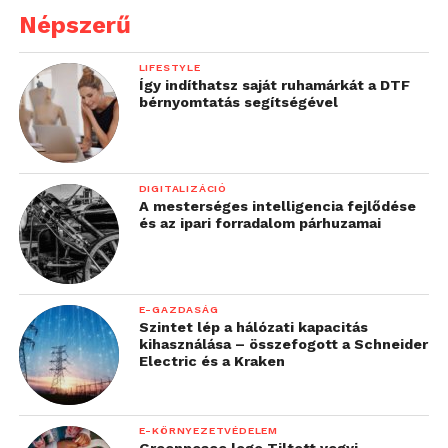
Népszerű
LIFESTYLE
Így indíthatsz saját ruhamárkát a DTF
bérnyomtatás segítségével
DIGITALIZÁCIÓ
A mesterséges intelligencia fejlődése
és az ipari forradalom párhuzamai
E-GAZDASÁG
Szintet lép a hálózati kapacitás
kihasználása – összefogott a Schneider
Electric és a Kraken
E-KÖRNYEZETVÉDELEM