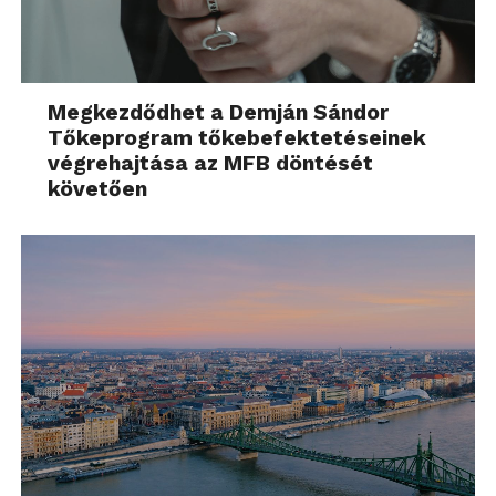
Megkezdődhet a Demján Sándor
Tőkeprogram tőkebefektetéseinek
végrehajtása az MFB döntését
követően