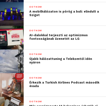
DOTKOM
A mobilhálózaton is pörög a buli: elindult a
Sziget
DOTKOM
AI-dalokkal terjeszti az optimizmus
fontosságának üzenetét az LG
DOTKOM
Újabb hálózattuning a Telekomtól idén
nyáron
DOTKOM
Érkezik a Turkish Airlines Podcast második
évada
DOTKOM