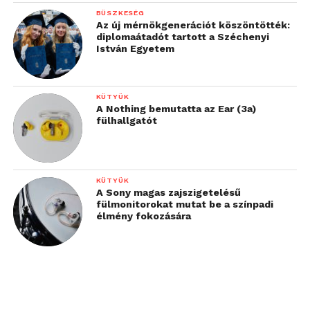
BÜSZKESÉG
Az új mérnökgenerációt köszöntötték:
diplomaátadót tartott a Széchenyi
István Egyetem
KÜTYÜK
A Nothing bemutatta az Ear (3a)
fülhallgatót
KÜTYÜK
A Sony magas zajszigetelésű
fülmonitorokat mutat be a színpadi
élmény fokozására