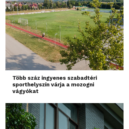
Több száz ingyenes szabadtéri
sporthelyszín várja a mozogni
vágyókat