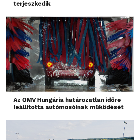
terjeszkedik
Az OMV Hungária határozatlan időre
leállította autómosóinak működését