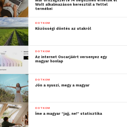
Már országszerte 14 helyszínen érhetők el
Wolt alkalmazáson keresztül a Yettel
termékei
DOTKOM
Közösségi döntés az utakról
DOTKOM
Az internet Oscarjáért versenyez egy
magyar honlap
DOTKOM
Jön a nyuszi, megy a magyar
DOTKOM
Íme a magyar “jajj, ne!” statisztika