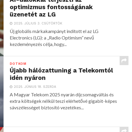
optimizmus fontosságának
üzenetét az LG
2025. JÚLIUS 3. CSÜTÖRTÖK
Új globális márkakampányt indított el az LG
Electronics (LG): a „Radio Optimism” nevű
kezdeményezés célja, hogy...
DOTKOM
Újabb hálózattuning a Telekomtól
idén nyáron
2025. JÚNIUS 18. SZERDA
A Magyar Telekom 2025 nyarán díjcsomagváltás és
extra költségek nélkül teszi elérhetővé gigabit-képes
sávszélességet biztosító vezetékes...