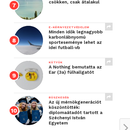
csökken, csak átalakul
E-KÖRNYEZETVÉDELEM
Minden idők legnagyobb
karbonlábnyomú
sporteseménye lehet az
idei futball-vb
KÜTYÜK
A Nothing bemutatta az
Ear (3a) fülhallgatót
BÜSZKESÉG
Az új mérnökgenerációt
köszöntötték:
diplomaátadót tartott a
Széchenyi István
Egyetem