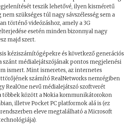
elenítését teszik lehetővé, ilyen kisméretű
g nem szükséges túl nagy sávszélesség sem a
n történő videózáshoz, amely a 3G
elterjedése esetén minden bizonnyal nagy
sz majd szert.
sis kéziszámítógépekre és következő generációs
a szánt médialejátszójának pontos megjelenési
em ismert. Mint ismeretes, az internetes
ttörőjének számító RealNetworks nemrégiben
ogy RealOne nevű médialejátszó szoftverét
i a többek között a Nokia kommunikátorokon
ian, illetve Pocket PC platformok alá is (ez
 rendszerben eleve megtalálható a Microsoft
echnológiája).