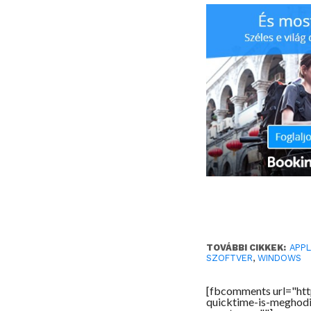
TOVÁBBI CIKKEK:
APP
SZOFTVER
,
WINDOWS
[fbcomments url="ht
quicktime-is-meghodi