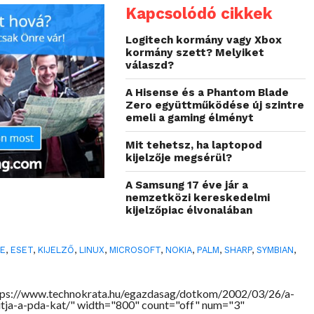
Kapcsolódó cikkek
Logitech kormány vagy Xbox
kormány szett? Melyiket
válaszd?
A Hisense és a Phantom Blade
Zero együttműködése új szintre
emeli a gaming élményt
Mit tehetsz, ha laptopod
kijelzője megsérül?
A Samsung 17 éve jár a
nemzetközi kereskedelmi
kijelzőpiac élvonalában
LE
,
ESET
,
KIJELZŐ
,
LINUX
,
MICROSOFT
,
NOKIA
,
PALM
,
SHARP
,
SYMBIAN
,
tps://www.technokrata.hu/egazdasag/dotkom/2002/03/26/a-
tja-a-pda-kat/" width="800" count="off" num="3"