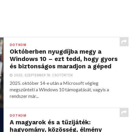
DOTKOM
Októberben nyugdíjba megy a
Windows 10 – ezt tedd, hogy gyors
és biztonságos maradjon a géped
2025. SZEPTEMBER 18. CSÜTÖRTÖK
2025. október 14-e után a Microsoft végleg
megszünteti a Windows 10 támogatását, vagyis a
rendszer már...
DOTKOM
A magyarok és a tűzijáték:
hagyomány, közösség, élmény