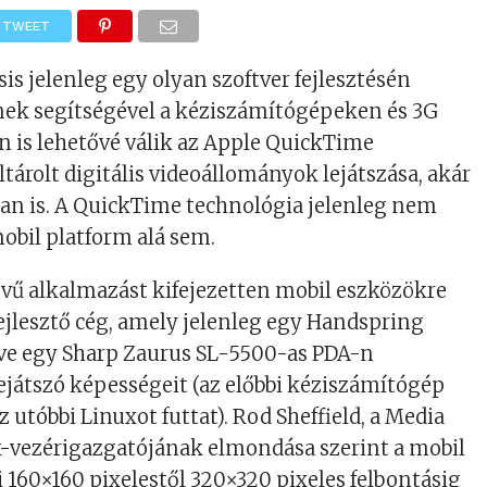
TWEET
is jelenleg egy olyan szoftver fejlesztésén
nek segítségével a kéziszámítógépeken és 3G
 is lehetővé válik az Apple QuickTime
árolt digitális videoállományok lejátszása, akár
n is. A QuickTime technológia jelenleg nem
mobil platform alá sem.
vű alkalmazást kifejezetten mobil eszközökre
fejlesztő cég, amely jelenleg egy Handspring
etve egy Sharp Zaurus SL-5500-as PDA-n
ejátszó képességeit (az előbbi kéziszámítógép
 utóbbi Linuxot futtat). Rod Sheffield, a Media
k-vezérigazgatójának elmondása szerint a mobil
i 160×160 pixelestől 320×320 pixeles felbontásig