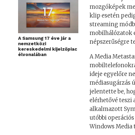
mozgóképek megj
klip esetén pedi
streaming módba
mobilhálózatok 
A Samsung 17 éve jár a
népszerűségre te
nemzetközi
kereskedelmi kijelzőpiac
élvonalában
A Media Metasta
mobiltelefonokr
ideje egyelőre n
médiasugárzás ú
jelentette be, h
elérhetővé tesz
alkalmazott Symb
utóbbi operációs
Windows Media t