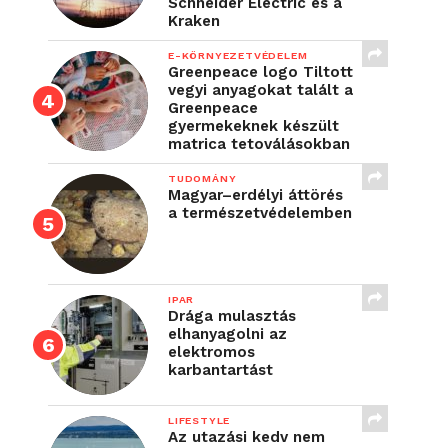
Schneider Electric és a
Kraken
E-KÖRNYEZETVÉDELEM
Greenpeace logo Tiltott
vegyi anyagokat talált a
Greenpeace
gyermekeknek készült
matrica tetoválásokban
TUDOMÁNY
Magyar–erdélyi áttörés
a természetvédelemben
IPAR
Drága mulasztás
elhanyagolni az
elektromos
karbantartást
LIFESTYLE
Az utazási kedv nem