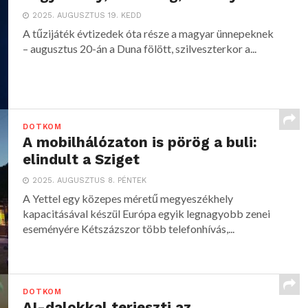
2025. AUGUSZTUS 19. KEDD
A tűzijáték évtizedek óta része a magyar ünnepeknek
– augusztus 20-án a Duna fölött, szilveszterkor a...
DOTKOM
A mobilhálózaton is pörög a buli:
elindult a Sziget
2025. AUGUSZTUS 8. PÉNTEK
A Yettel egy közepes méretű megyeszékhely
kapacitásával készül Európa egyik legnagyobb zenei
eseményére Kétszázszor több telefonhívás,...
DOTKOM
AI-dalokkal terjeszti az