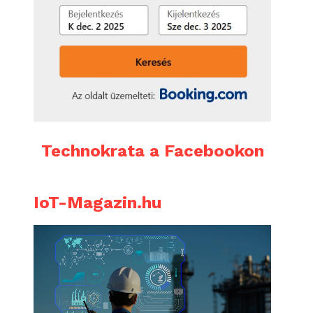
Technokrata a Facebookon
IoT-Magazin.hu