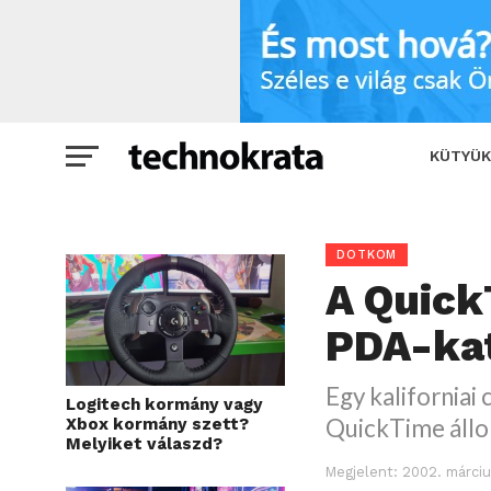
A QuickTime is meghódítja a PDA-kat
KÜTYÜK
DOTKOM
A Quick
PDA-ka
Egy kaliforniai
Logitech kormány vagy
QuickTime állo
Xbox kormány szett?
Melyiket válaszd?
Megjelent:
2002. márciu