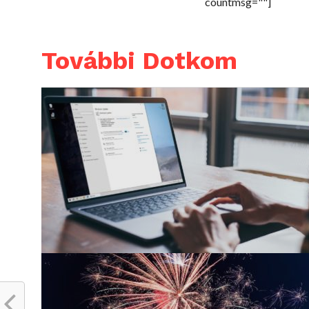
countmsg=""]
További Dotkom