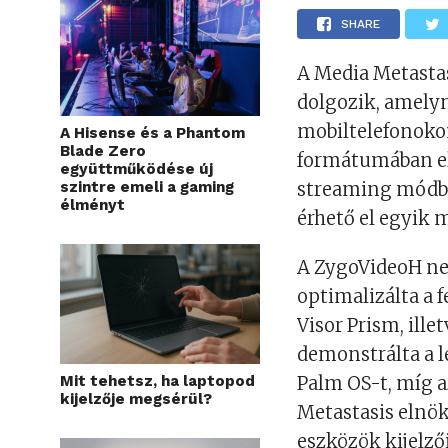
SHARE
A Media Metastas
dolgozik, amely
mobiltelefonokon
A Hisense és a Phantom
Blade Zero
formátumában elt
együttműködése új
szintre emeli a gaming
streaming módba
élményt
érhető el egyik 
A ZygoVideoH ne
optimalizálta a 
Visor Prism, ill
demonstrálta a l
Mit tehetsz, ha laptopod
Palm OS-t, míg az
kijelzője megsérül?
Metastasis elnö
eszközök kijelző