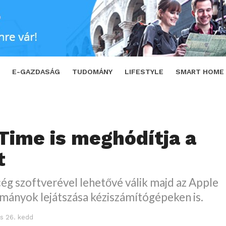
SHARE
TWEET
E-GAZDASÁG
TUDOMÁNY
LIFESTYLE
SMART HOME
Time is meghódítja a
t
 cég szoftverével lehetővé válik majd az Apple
mányok lejátszása kéziszámítógépeken is.
s 26. kedd