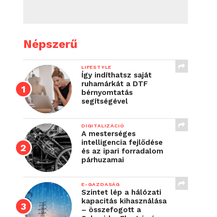
Népszerű
LIFESTYLE
Így indíthatsz saját
ruhamárkát a DTF
bérnyomtatás
segítségével
DIGITALIZÁCIÓ
A mesterséges
intelligencia fejlődése
és az ipari forradalom
párhuzamai
E-GAZDASÁG
Szintet lép a hálózati
kapacitás kihasználása
– összefogott a