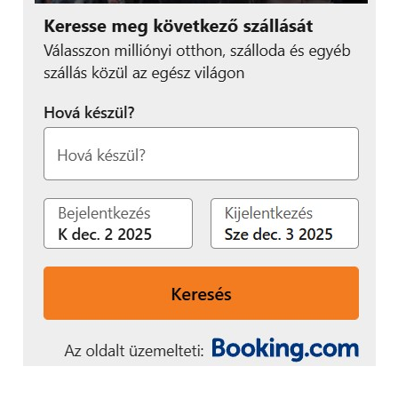
díjazása pedig
kiemelkedően magasnak
számít hazai
viszonylatban. Az eddig
lezajlott selejtezőkre 3
ezer egyéni -és 371
csapatnevezés érkezett,
ami vélhetően tovább
növekszik, hiszen 5
további játékban még
nem kezdődött el a
nevezési időszak. A K&H
MNEB III. évad