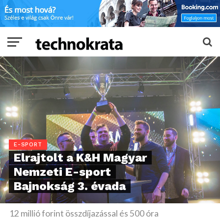
E-SPORT
Elrajtolt a K&H Magyar
Nemzeti E-sport
Bajnokság 3. évada
12 millió forint összdíjazással és 500 óra