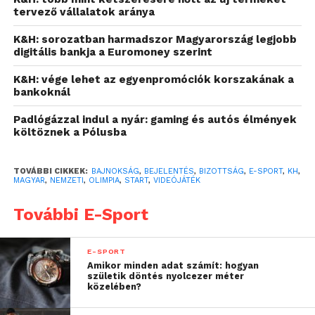
sportverseny létrehozását. Így az e-sport-játékosok
tervező vállalatok aránya
ötféle sportágban mérhetik majd össze erejüket
olimpiai licenc alapján. Hazánkban a K&H Magyar
K&H: sorozatban harmadszor Magyarország legjobb
digitális bankja a Euromoney szerint
Nemzeti E-sport Bajnokság is igazolja ezt a
szédületes fejlődést, ami az elmúlt 3 évben
K&H: vége lehet az egyenpromóciók korszakának a
végbement az e-sport ágazatban.
bankoknál
Padlógázzal indul a nyár: gaming és autós élmények
költöznek a Pólusba
TOVÁBBI CIKKEK:
BAJNOKSÁG
,
BEJELENTÉS
,
BIZOTTSÁG
,
E-SPORT
,
KH
,
MAGYAR
,
NEMZETI
,
OLIMPIA
,
START
,
VIDEÓJÁTÉK
További E-Sport
E-SPORT
Amikor minden adat számít: hogyan
születik döntés nyolcezer méter
közelében?