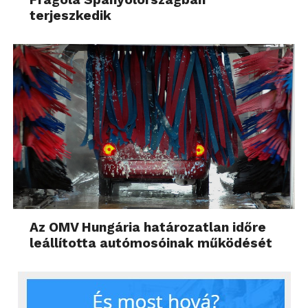
terjeszkedik
Az OMV Hungária határozatlan időre
leállította autómosóinak működését