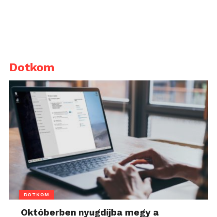
Dotkom
DOTKOM
Októberben nyugdíjba megy a