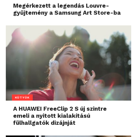
Megérkezett a legendás Louvre-
gyűjtemény a Samsung Art Store-ba
KÜTYÜK
A HUAWEI FreeClip 2 S új szintre
emeli a nyitott kialakítású
fülhallgatók dizájnját