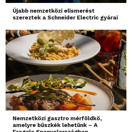
Újabb nemzetközi elismerést
szereztek a Schneider Electric gyárai
Nemzetközi gasztro mérföldkő,
amelyre büszkék lehetünk – A
Fragola Spanyolországban