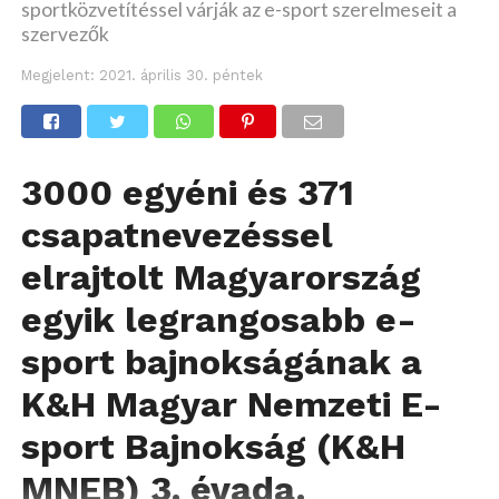
sportközvetítéssel várják az e-sport szerelmeseit a
szervezők
Megjelent:
2021. április 30. péntek
3000 egyéni és 371
csapatnevezéssel
elrajtolt Magyarország
egyik legrangosabb e-
sport bajnokságának a
K&H Magyar Nemzeti E-
sport Bajnokság (K&H
MNEB) 3. évada.