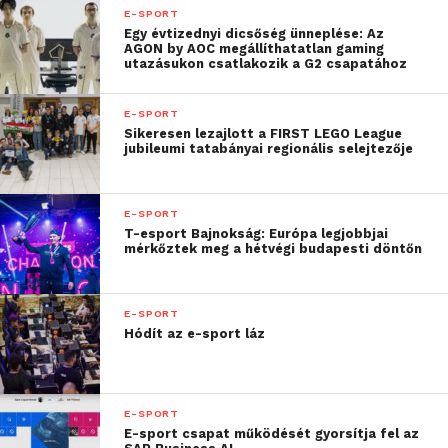
szponzorai, tesszük
E-SPORT
mindezt azzal a
Egy évtizednyi dicsőség ünneplése: Az
AGON by AOC megállíthatatlan gaming
utazásukon csatlakozik a G2 csapatához
szándékkal, hogy ezáltal
még több az e-sportban
E-SPORT
kibontakozni vágyó hazai
Sikeresen lezajlott a FIRST LEGO League
jubileumi tatabányai regionális selejtezője
tehetséget
támogathassunk”
E-SPORT
T-esport Bajnokság: Európa legjobbjai
mérkőztek meg a hétvégi budapesti döntőn
–
mondta Horváth Magyary Nóra, a K&H
Csoport kommunikációs ügyvezető igazgatója a
szezonindulás kapcsán.
E-SPORT
Hódít az e-sport láz
Számos újítással várják idén is az e-sport
játékosokat és rajongókat a K&H MNEB szervezői és
az Esport1 közvetítő csapata. Az újítások között
E-SPORT
egyebek mellett 500 óra sportközvetítés, magasabb
E-sport csapat működését gyorsítja fel az