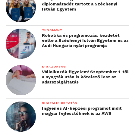
diplomaátadót tartott a Széchenyi
István Egyetem
TUDOMÁNY
Robotika és programozás: kezdetét
vette a Széchenyi István Egyetem és az
Audi Hungaria nyári programja
E-GAZDASÁG
Vállalkozók figyelem! Szeptember 1-től
a nyugták után is kötelező lesz az
adatszolgáltatás
DIGITÁLIS OKTATÁS
Ingyenes AI-képzési programot indít
magyar fejlesztőknek is az AWS