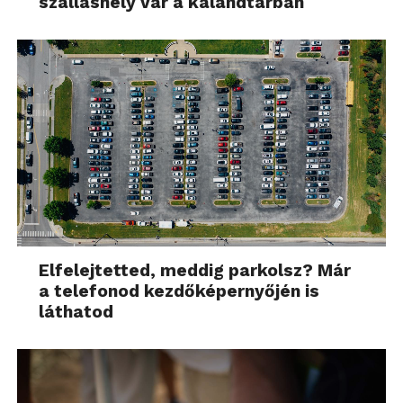
szálláshely vár a kalandtárban
Elfelejtetted, meddig parkolsz? Már
a telefonod kezdőképernyőjén is
láthatod