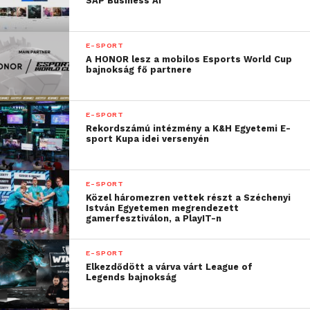
SAP Business AI
stream-minőség, csapat interjúk és játékos interjúk,
valamint élő kameraképek, “nap meccse”
válogatások szerepelnek – sőt, idén nem csupán a
E-SPORT
játékosok, de a háttérmunkát végző casterek is
A HONOR lesz a mobilos Esports World Cup
bajnokság fő partnere
megszólalnak. Az újítások mind-mind azt a célt
szolgálják, hogy az e-sport “emberi” oldala is
megmutatkozzon, ne csak az eredményeken legyen
E-SPORT
a hangsúly. A szórakoztatás új irányával a nézőszám
Rekordszámú intézmény a K&H Egyetemi E-
sport Kupa idei versenyén
növelése valamint az e-sport rajongók intenzívebb
megszólítása a cél.
E-SPORT
Közel háromezren vettek részt a Széchenyi
„A 2021-es, harmadik
István Egyetemen megrendezett
gamerfesztiválon, a PlayIT-n
évadban 8 játékban, 12
millió forint
E-SPORT
összdíjazásért mérhetik
Elkezdődött a várva várt League of
Legends bajnokság
össze tudásukat a