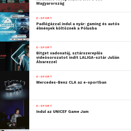
Magyarország
Bajnokság és hogy
mindebben a K&H is aktív
E-SPORT
Padlógázzal indul a nyár: gaming és autós
szerepet vállalt.
élmények költöznek a Pólusba
Meggyőződésünk, hogy
az e-sport az
E-SPORT
Bitget vadonatúj, sztárszereplős
elkövetkezendő években
videósorozatot indít LALIGA-sztár Julián
Álvarezzel
még ismertebbé és
elismertebbé válhat –
E-SPORT
ezért is döntöttünk úgy 4
Mercedes-Benz CLA az e-sportban
éve, hogy felkaroljuk a
hazai e-sportot. Az
E-SPORT
MNEB-nek második éve
Indul az UNICEF Game Jam
vagyunk névadó