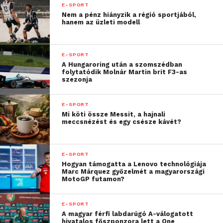
E-SPORT
Nem a pénz hiányzik a régió sportjából,
hanem az üzleti modell
E-SPORT
A Hungaroring után a szomszédban
folytatódik Molnár Martin brit F3-as
szezonja
E-SPORT
Mi köti össze Messit, a hajnali
meccsnézést és egy csésze kávét?
„Az elmúlt évek
E-SPORT
Hogyan támogatta a Lenovo technológiája
fejlődésének részeként
Marc Márquez győzelmét a magyarországi
MotoGP futamon?
harmadik alkalommal
indulhat el a Magyar
E-SPORT
A magyar férfi labdarúgó A-válogatott
Nemzeti E-sport
hivatalos főszponzora lett a One