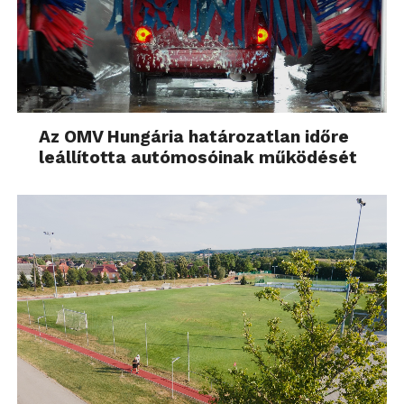
Az OMV Hungária határozatlan időre
leállította autómosóinak működését