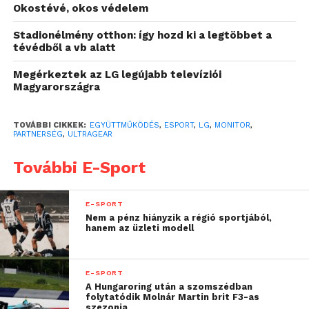
Okostévé, okos védelem
e-sport-piacának kiemelkedő szereplőit.
Stadionélmény otthon: így hozd ki a legtöbbet a
Az LG UltraGear monitorainak impresszív kínálata
tévédből a vb alatt
már most rendkívül elismert a játékosok körében, a
Megérkeztek az LG legújabb televíziói
Gen.G-vel kialakított együttműködéssel pedig az LG
Magyarországra
még inkább kifejezi támogatását a gamerközösség
— azon belül pedig kifejezetten az Y- és Z-
TOVÁBBI CIKKEK:
EGYÜTTMŰKÖDÉS
,
ESPORT
,
LG
,
MONITOR
,
generáció — felé. Az LG piacvezető UltraGear
PARTNERSÉG
,
ULTRAGEAR
monitorai olyan képminőséget, gyorsaságot és
funkciókat kínálnak, melyekkel a legújabb PC-s és
További E-Sport
konzolos játékokból a legtöbbet hozhatják ki a
gamerek. Ebben segítik a felhasználókat a világ első
E-SPORT
4K felbontású monitorai, a Nano IPS
Nem a pénz hiányzik a régió sportjából,
hanem az üzleti modell
kijelzőtechnológia és a mindössze 1ms-os Gray-to-
Gray (GTG) válaszidő.*
E-SPORT
„
Egy olyan fiatal és
A Hungaroring után a szomszédban
folytatódik Molnár Martin brit F3-as
szezonja