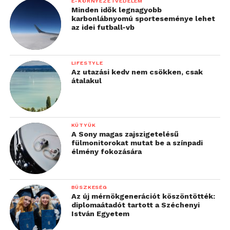
E-KÖRNYEZETVÉDELEM
Minden idők legnagyobb
karbonlábnyomú sporteseménye lehet
az idei futball-vb
LIFESTYLE
Az utazási kedv nem csökken, csak
átalakul
KÜTYÜK
A Sony magas zajszigetelésű
fülmonitorokat mutat be a színpadi
élmény fokozására
BÜSZKESÉG
Az új mérnökgenerációt köszöntötték:
diplomaátadót tartott a Széchenyi
István Egyetem