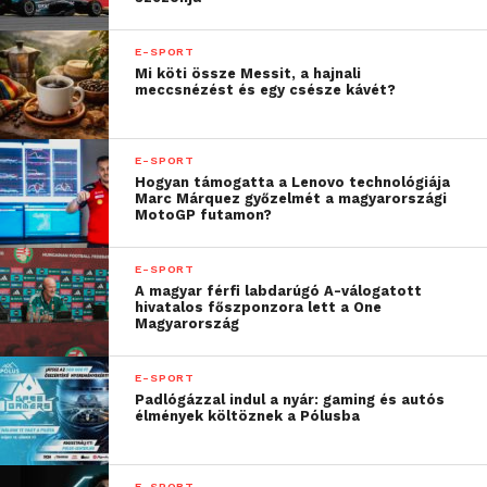
dinamikus márkával
karöltve, mint az LG
E-SPORT
UltraGear, a
Mi köti össze Messit, a hajnali
meccsnézést és egy csésze kávét?
legmagasabb szintű
játékélményt kínálhatjuk
E-SPORT
a profi játékosoknak és a
Hogyan támogatta a Lenovo technológiája
Marc Márquez győzelmét a magyarországi
gaming-rajongóknak
MotoGP futamon?
szerte a világon”
E-SPORT
A magyar férfi labdarúgó A-válogatott
hivatalos főszponzora lett a One
— mondta Chris Park, a Gen.G Esports ügyvezető
Magyarország
igazgatója.
E-SPORT
Padlógázzal indul a nyár: gaming és autós
„
Közös célkitűzéseinkre
élmények költöznek a Pólusba
és értékeinkre építve ez
az együttműködés
E-SPORT