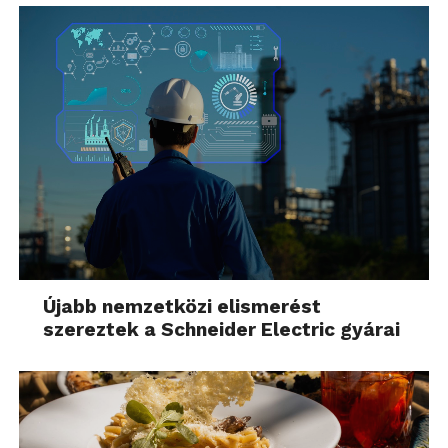
Újabb nemzetközi elismerést
szereztek a Schneider Electric gyárai