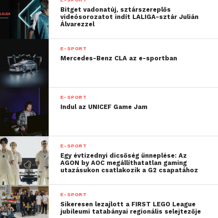
Bitget vadonatúj, sztárszereplős
számos lehetőséget kínál
videósorozatot indít LALIGA-sztár Julián
Álvarezzel
majd rajongóinknak és
ügyfeleinknek.”
E-SPORT
Mercedes-Benz CLA az e-sportban
„
E partnerség révén az
LG aktívan támogathatja
E-SPORT
a gaming közösséget,
Indul az UNICEF Game Jam
2021-es UltraGear
monitorainkkal pedig a
E-SPORT
Gen.G elit játékosai a
Egy évtizednyi dicsőség ünneplése: Az
AGON by AOC megállíthatatlan gaming
utazásukon csatlakozik a G2 csapatához
lehető legtöbbet
hozhatják ki magukból”
E-SPORT
Sikeresen lezajlott a FIRST LEGO League
jubileumi tatabányai regionális selejtezője