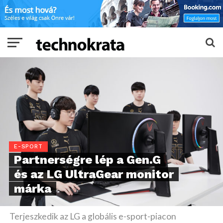
E-SPORT
Partnerségre lép a Gen.G
és az LG UltraGear monitor
márka
Terjeszkedik az LG a globális e-sport-piacon