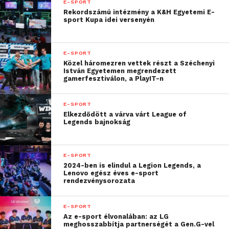
E-SPORT
Rekordszámú intézmény a K&H Egyetemi E-
sport Kupa idei versenyén
E-SPORT
Közel háromezren vettek részt a Széchenyi
István Egyetemen megrendezett
gamerfesztiválon, a PlayIT-n
E-SPORT
Elkezdődött a várva várt League of
Legends bajnokság
E-SPORT
2024-ben is elindul a Legion Legends, a
Lenovo egész éves e-sport
rendezvénysorozata
E-SPORT
Az e-sport élvonalában: az LG
meghosszabbítja partnerségét a Gen.G-vel