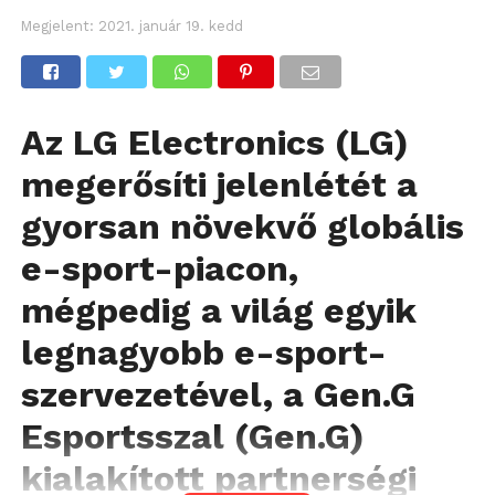
Megjelent:
2021. január 19. kedd
Az LG Electronics (LG)
megerősíti jelenlétét a
gyorsan növekvő globális
e-sport-piacon,
mégpedig a világ egyik
legnagyobb e-sport-
szervezetével, a Gen.G
Esportsszal (Gen.G)
kialakított partnerségi