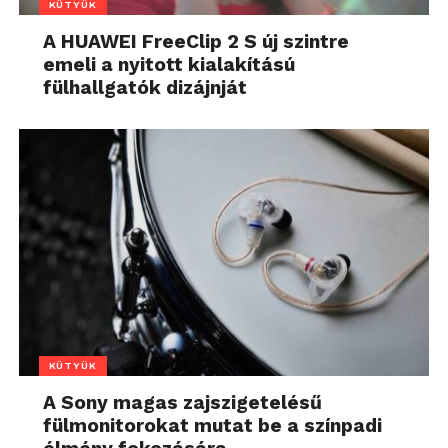
KÜTYÜK
A HUAWEI FreeClip 2 S új szintre
emeli a nyitott kialakítású
fülhallgatók dizájnját
KÜTYÜK
A Sony magas zajszigetelésű
fülmonitorokat mutat be a színpadi