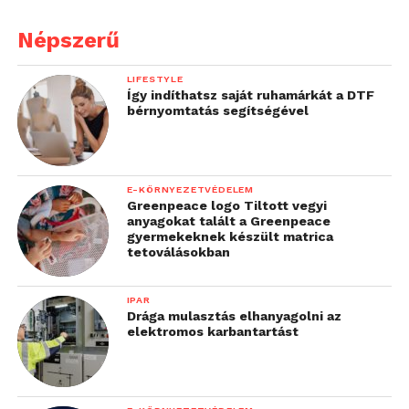
Népszerű
LIFESTYLE
Így indíthatsz saját ruhamárkát a DTF
bérnyomtatás segítségével
E-KÖRNYEZETVÉDELEM
Greenpeace logo Tiltott vegyi
anyagokat talált a Greenpeace
gyermekeknek készült matrica
tetoválásokban
IPAR
Drága mulasztás elhanyagolni az
elektromos karbantartást