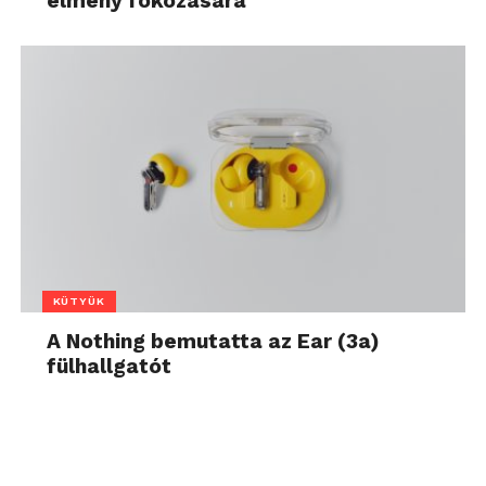
élmény fokozására
KÜTYÜK
A Nothing bemutatta az Ear (3a)
fülhallgatót