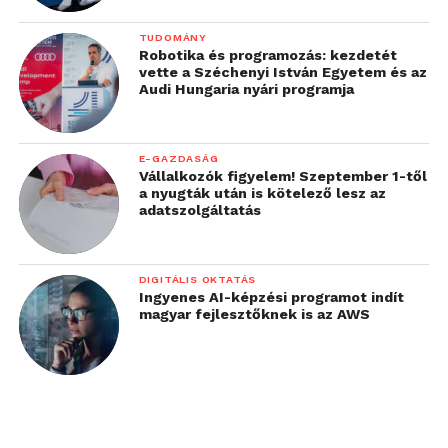
TUDOMÁNY
Robotika és programozás: kezdetét
vette a Széchenyi István Egyetem és az
Audi Hungaria nyári programja
E-GAZDASÁG
Vállalkozók figyelem! Szeptember 1-től
a nyugták után is kötelező lesz az
adatszolgáltatás
DIGITÁLIS OKTATÁS
Ingyenes AI-képzési programot indít
magyar fejlesztőknek is az AWS