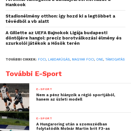
Hankook
közösségformáló erejét
Stadionélmény otthon: így hozd ki a legtöbbet a
és a futballközösség
tévédből a vb alatt
számára értékteremtő
A Gillette az UEFA Bajnokok Ligája budapesti
döntőjére hangol: precíz borotválkozási élmény és
kezdeményezéseket.
szurkolói játékok a Hősök terén
TOVÁBBI CIKKEK:
FOCI
,
LABDARÚGÁS
,
MAGYAR FOCI
,
ONE
,
TÁMOGATÁS
További E-Sport
E-SPORT
Nem a pénz hiányzik a régió sportjából,
hanem az üzleti modell
E-SPORT
A Hungaroring után a szomszédban
folytatódik Molnár Martin brit F3-as