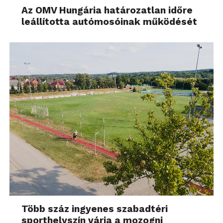
Az OMV Hungária határozatlan időre
leállította autómosóinak működését
Több száz ingyenes szabadtéri
sporthelyszín várja a mozogni