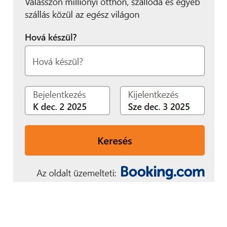
számára – hozzánk
hasonlóan – fontos a
fejlődés, a közösségek
támogatása és a jövő
építése. Bízunk abban,
hogy együttműködésünk
hosszú távon is sikeres
lesz, és közösen érhetünk
el újabb eredményeket a
sport és az együttműködő
közösségek építése terén.
Üdvözöljük a One
Magyarországot
csapatunk támogatói