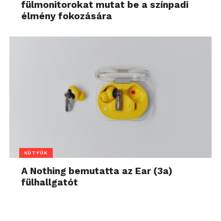
fülmonitorokat mutat be a színpadi
élmény fokozására
KÜTYÜK
A Nothing bemutatta az Ear (3a)
fülhallgatót