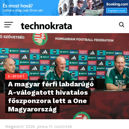
E-SPORT
A magyar férfi labdarúgó
A-válogatott hivatalos
főszponzora lett a One
Magyarország
Megjelent:
2026. június 11. csütörtök