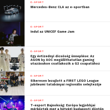
hazai tehetségekben, a
E-SPORT
Mercedes-Benz CLA az e-sportban
fejlődés lehetőségében és
abban, hogy a közös
célok képesek
E-SPORT
Indul az UNICEF Game Jam
kiemelkedő
teljesítményeket
létrehozni. Véleményem
E-SPORT
Egy évtizednyi dicsőség ünneplése: Az
szerint a futball
AGON by AOC megállíthatatlan gaming
utazásukon csatlakozik a G2 csapatához
kiemelkedő ereje abban
rejlik, hogy képes közös
E-SPORT
Sikeresen lezajlott a FIRST LEGO League
élményeket és hatalmas
jubileumi tatabányai regionális selejtezője
érzelmeket teremteni,
illetve pozitív energiákat
E-SPORT
T-esport Bajnokság: Európa legjobbjai
mozgósítani – ehhez
mérkőztek meg a hétvégi budapesti döntőn