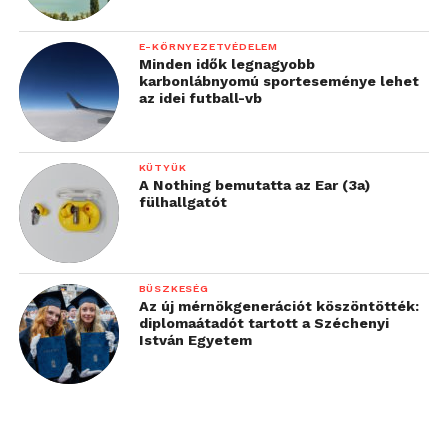
E-KÖRNYEZETVÉDELEM
Minden idők legnagyobb
karbonlábnyomú sporteseménye lehet
az idei futball-vb
KÜTYÜK
A Nothing bemutatta az Ear (3a)
fülhallgatót
BÜSZKESÉG
Az új mérnökgenerációt köszöntötték:
diplomaátadót tartott a Széchenyi
István Egyetem