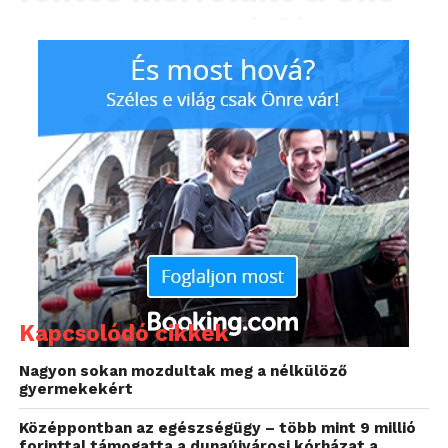
sportszponzorációs
stratégiájában: a vállalat
a Nemzeti Tizenegy
főszponzoraként a
magyar labdarúgás
fejlődését és
népszerűsítését
támogatja, erősítve a
szurkolók és a válogatott
Kapcsolódó cikkek
közötti összetartozás
Nagyon sokan mozdultak meg a nélkülöző
gyermekekért
élményét, előtérbe
Középpontban az egészségügy – több mint 9 millió
helyezve a sportág
forinttal támogatta a dunaújvárosi kórházat a