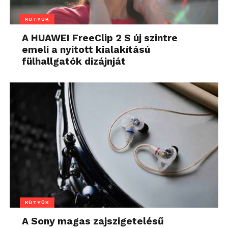
KÜTYÜK
A HUAWEI FreeClip 2 S új szintre
emeli a nyitott kialakítású
fülhallgatók dizájnját
KÜTYÜK
A Sony magas zajszigetelésű