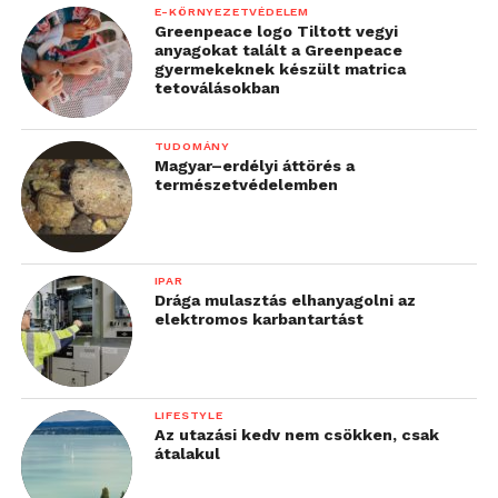
A megállapodás részeként a One Magyarország
E-KÖRNYEZETVÉDELEM
hivatalos lógója megjelenik a válogatott
Greenpeace logo Tiltott vegyi
anyagokat talált a Greenpeace
sportruházatán, továbbá a távközlési szolgáltató
gyermekeknek készült matrica
reklámjai és hirdetései minden kapcsolódó
tetoválásokban
kommunikációs és marketingfelületen
megtalálhatók majd. A szurkolók első alkalommal a
TUDOMÁNY
Magyar–erdélyi áttörés a
holnapi Magyarország–Finnország válogatott
természetvédelemben
mérkőzésen találkozhatnak az One Magyarország és
az MLSZ együttműködésének elemeivel.
IPAR
További friss híreket talál a
Technokrata
főoldalán!
Drága mulasztás elhanyagolni az
Csatlakozzon hozzánk a
Facebookon
is!
elektromos karbantartást
LIFESTYLE
Az utazási kedv nem csökken, csak
átalakul