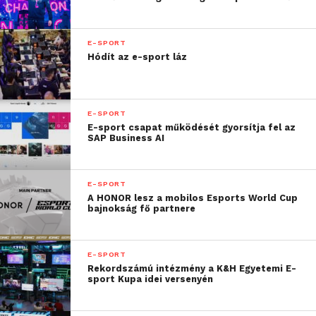
kapcsolódni egy vállalat
számára pedig egyszerre
E-SPORT
Hódít az e-sport láz
felelősség és lehetőség. A
One egy olyan márka,
amely emberközpontú
E-SPORT
E-sport csapat működését gyorsítja fel az
szemléletével
SAP Business AI
közösségeket köt össze,
embereket hoz közelebb
E-SPORT
A HONOR lesz a mobilos Esports World Cup
egymáshoz, és ebben a
bajnokság fő partnere
magyar válogatott
kiemelt szerepet tölt be.
E-SPORT
Rekordszámú intézmény a K&H Egyetemi E-
A válogatott nemcsak
sport Kupa idei versenyén
sportteljesítményt vagy