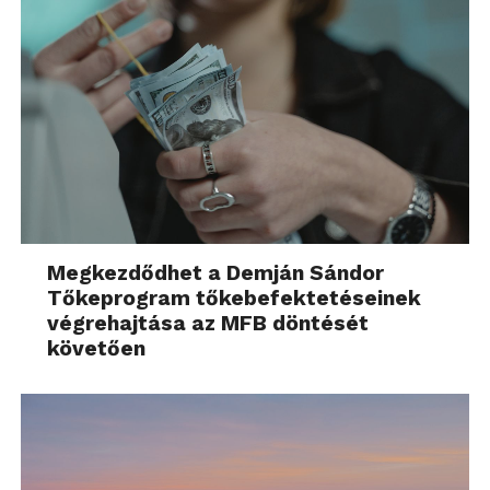
Megkezdődhet a Demján Sándor
Tőkeprogram tőkebefektetéseinek
végrehajtása az MFB döntését
követően