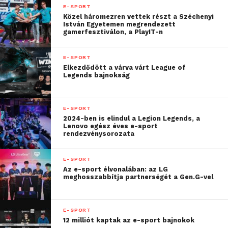
közös élményt jelent,
E-SPORT
Közel háromezren vettek részt a Széchenyi
hanem a nemzeti
István Egyetemen megrendezett
gamerfesztiválon, a PlayIT-n
összetartozás és nemzeti
büszkeség egyik
E-SPORT
Elkezdődött a várva várt League of
szimbóluma.”
Legends bajnokság
–
mondta el
Bányai Tamás
, a One Magyarország
E-SPORT
vezérigazgatója az együttműködés kapcsán.
2024-ben is elindul a Legion Legends, a
Lenovo egész éves e-sport
rendezvénysorozata
„A Magyar Labdarúgó
Szövetség köszönti a
E-SPORT
Az e-sport élvonalában: az LG
magyar férfi labdar
úgó-
meghosszabbítja partnerségét a Gen.G-vel
válogatott új
támogatóját! Nagy öröm
E-SPORT
12 milliót kaptak az e-sport bajnokok