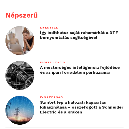
között!”
Népszerű
– tette hozzá
dr. Vági Márton
, a Magyar Labdarúgó
LIFESTYLE
Szövetség főtitkára.
Így indíthatsz saját ruhamárkát a DTF
bérnyomtatás segítségével
DIGITALIZÁCIÓ
A mesterséges intelligencia fejlődése
és az ipari forradalom párhuzamai
E-GAZDASÁG
Szintet lép a hálózati kapacitás
kihasználása – összefogott a Schneider
Electric és a Kraken