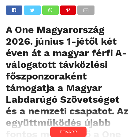
A One Magyarország
2026. június 1-jétől két
éven át a magyar férfi A-
válogatott távközlési
főszponzoraként
támogatja a Magyar
Labdarúgó Szövetséget
és a nemzeti csapatot. Az
együttműködés újabb
fontos mérföldkő a One
TOVÁBB