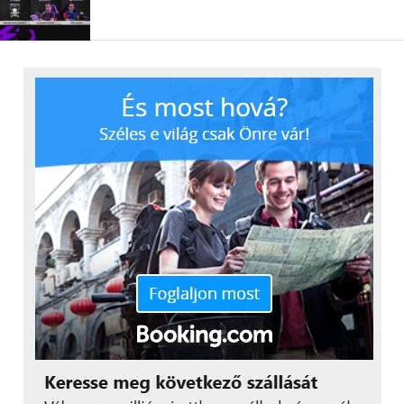
számunkra, hogy egy új
telekommunikációs
vállalat csatlakozott
közösségünkhöz.
Köszönjük a bizalmat és
az elkötelezettséget,
amellyel támogatják a
válogatott munkáját és
ambiciózus céljait.
Különösen büszkék
vagyunk arra, hogy egy
olyan telekommunikációs
vállalat állt a magyar
válogatott mellé, amely