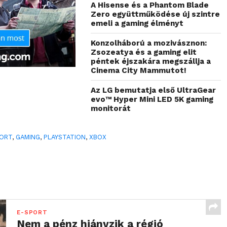
A Hisense és a Phantom Blade
Zero együttműködése új szintre
emeli a gaming élményt
Konzolháború a mozivásznon:
Zsozeatya és a gaming elit
péntek éjszakára megszállja a
Cinema City Mammutot!
Az LG bemutatja első UltraGear
evo™ Hyper Mini LED 5K gaming
monitorát
PORT
,
GAMING
,
PLAYSTATION
,
XBOX
E-SPORT
Nem a pénz hiányzik a régió