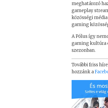
meghatározó haz
gameplay streame
közösségi média 
gaming közösség
A Pólus így nem
gaming kultúra e
szezonban.
További friss híre
hozzánk a
Faceb