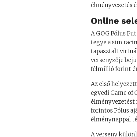
élményvezetés é
Online sel
A GOG Pólus Fut
tegye a sim raci
tapasztalt virtuá
versenyzője beju
félmillió forint 
Az első helyezett
egyedi Game of 
élményvezetést 
forintos Pólus a
élménynappal té
A verseny különl