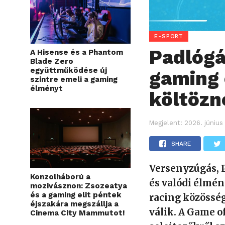
E-SPORT
Padlógá
A Hisense és a Phantom
Blade Zero
együttműködése új
gaming 
szintre emeli a gaming
élményt
költözn
Megjelent:
2026. június
SHARE
Versenyzúgás, P
Konzolháború a
és valódi élmén
mozivásznon: Zsozeatya
és a gaming elit péntek
racing közössé
éjszakára megszállja a
válik. A Game 
Cinema City Mammutot!