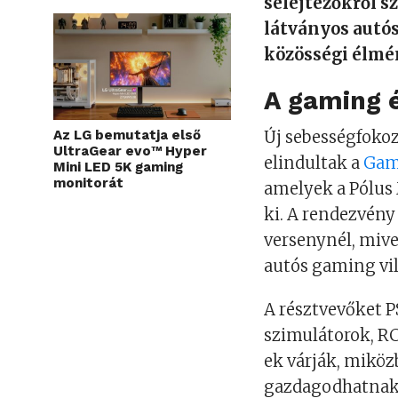
selejtezőkről s
látványos autó
közösségi élmé
A gaming é
Az LG bemutatja első
Új sebességfokoz
UltraGear evo™ Hyper
elindultak a
Gam
Mini LED 5K gaming
monitorát
amelyek a Pólus
ki. A rendezvény
versenynél, mive
autós gaming vil
A résztvevőket P
szimulátorok, RC
ek várják, miköz
gazdagodhatnak.