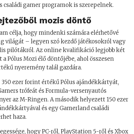
s családi gamer programok is szerepelnek.
ejtezőből mozis döntő
am célja, hogy mindenki számára elérhetővé
ng világát – legyen szó kezdő játékosokról vagy
lis pilótákról. Az online kvalifikáció legjobb két
t a Pólus Mozi élő döntőjébe, ahol összesen
értékű nyeremény talál gazdára.
 350 ezer forint értékű Pólus ajándékkártyát,
Gamers trófeát és Formula-versenyautós
nyer az M-Ringen. A második helyezett 150 ezer
jándékkártyával és egy Gamerland családi
rhet haza.
egessége, hogy PC-ről, PlayStation 5-ről és Xbox