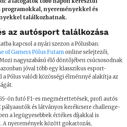
zól: a látogatók több napon keresztül
s programokkal, nyereményekkel és
nyekkel találkozhatnak.
s az autósport találkozása
atba kapcsol a nyári szezon a Pólusban:
e of Gamers Pólus Futam
online selejtezői,
 Mozi nagyszabású élő döntőjében csúcsosodnak
 azonban jóval több egy klasszikus esport-
l a Pólus valódi közösségi élménnyé alakítja az
ágát.
S5-ön futó F1-es megmérettetések, profi autós
 pályaautók és látványos kerékcsere challenge-
ben a legügyesebbek értékes díjakkal is
 A nyeremények között gokartozás,