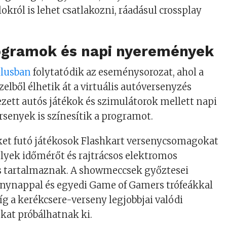
okról is lehet csatlakozni, ráadásul crossplay
rogramok és napi nyeremények
lusban
folytatódik az eseménysorozat, ahol a
elből élhetik át a virtuális autóversenyzés
yezett autós játékok és szimulátorok mellett napi
ersenyek is színesítik a programot.
ket futó játékosok Flashkart versenycsomagokat
lyek időmérőt és rajtrácsos elektromos
s tartalmaznak. A showmeccsek győztesei
ynappal és egyedi Game of Gamers trófeákkal
 a kerékcsere-verseny legjobbjai valódi
kat próbálhatnak ki.