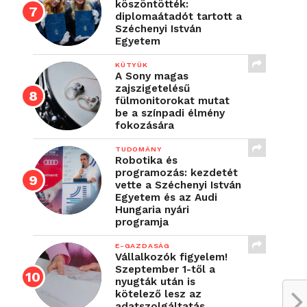
köszöntötték:
diplomaátadót tartott a
Széchenyi István
Egyetem
KÜTYÜK
A Sony magas
zajszigetelésű
fülmonitorokat mutat
be a színpadi élmény
fokozására
TUDOMÁNY
Robotika és
programozás: kezdetét
vette a Széchenyi István
Egyetem és az Audi
Hungaria nyári
programja
E-GAZDASÁG
Vállalkozók figyelem!
Szeptember 1-től a
nyugták után is
kötelező lesz az
adatszolgáltatás