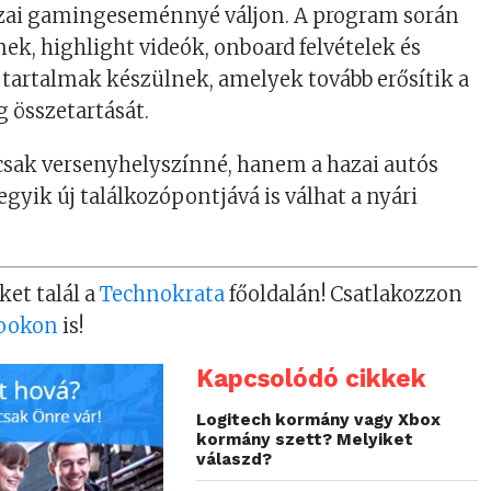
ai gamingeseménnyé váljon. A program során
k, highlight videók, onboard felvételek és
tartalmak készülnek, amelyek tovább erősítik a
 összetartását.
csak versenyhelyszínné, hanem a hazai autós
gyik új találkozópontjává is válhat a nyári
ket talál a
Technokrata
főoldalán! Csatlakozzon
ookon
is!
Kapcsolódó cikkek
Logitech kormány vagy Xbox
kormány szett? Melyiket
válaszd?