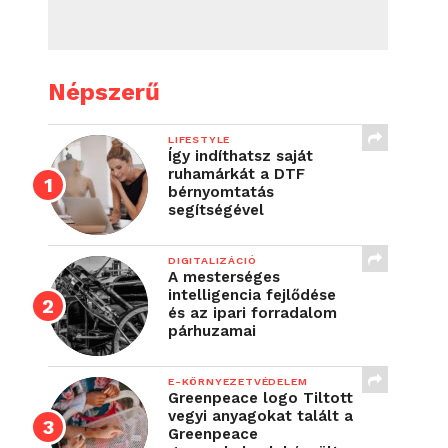
Népszerű
LIFESTYLE
Így indíthatsz saját
ruhamárkát a DTF
bérnyomtatás
segítségével
DIGITALIZÁCIÓ
A mesterséges
intelligencia fejlődése
és az ipari forradalom
párhuzamai
E-KÖRNYEZETVÉDELEM
Greenpeace logo Tiltott
vegyi anyagokat talált a
Greenpeace