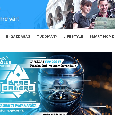
utós élmények költöznek a Pólusba
SHARE
E-GAZDASÁG
TUDOMÁNY
LIFESTYLE
SMART HOME