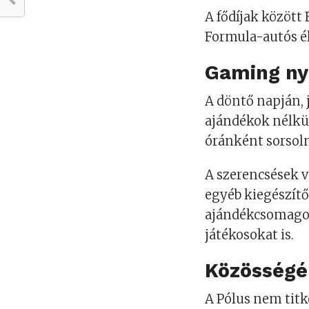
A fődíjak között 
Formula-autós é
Gaming ny
A döntő napján,
ajándékok nélkül
óránként sorsol
A szerencsések v
egyéb kiegészítő
ajándékcsomagok
játékosokat is.
Közösségép
A Pólus nem titk