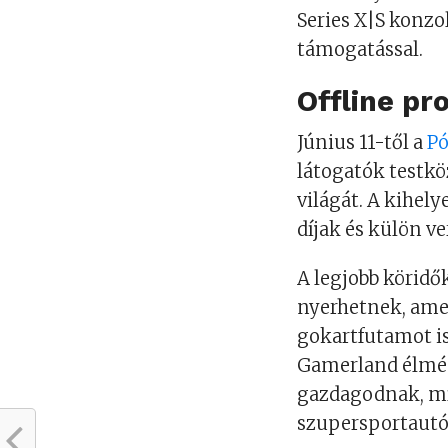
Series X|S konzol
támogatással.
Offline p
Június 11-től a
Pó
látogatók testköz
világát. A kihel
díjak és külön v
A legjobb köridő
nyerhetnek, ame
gokartfutamot i
Gamerland élmén
gazdagodnak, míg
szupersportautó