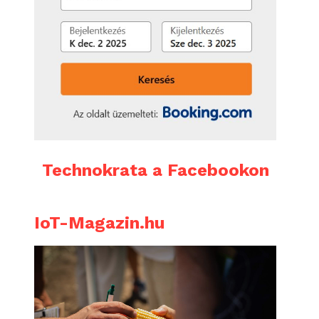
Technokrata a Facebookon
IoT-Magazin.hu