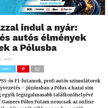
zzal indul a nyár:
és autós élmények
ek a Pólusba
 2. kedd
TWEET
S5-ös F1-futamok, profi autós szimulátorok
yvezetés – júniusban a Pólus a hazai sim
g egyik legizgalmasabb találkozóhelyévé
of Gamers Pólus Futam nemcsak az online