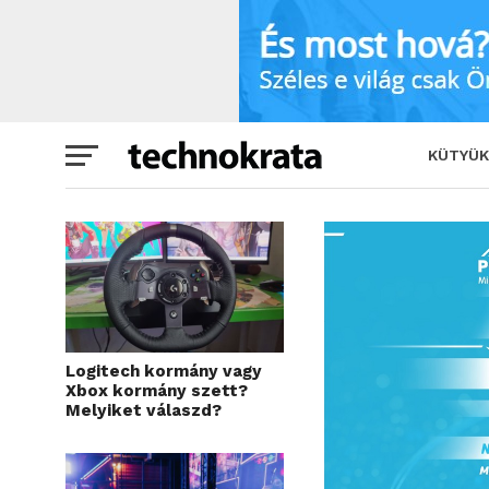
Padlógázzal indul a nyár: gaming és a
KÜTYÜK
Logitech kormány vagy
Xbox kormány szett?
Melyiket válaszd?