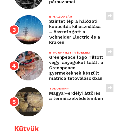
párhuzamai
E-GAZDASÁG
Szintet lép a hálózati
kapacitás kihasználása
– összefogott a
Schneider Electric és a
Kraken
E-KÖRNYEZETVÉDELEM
Greenpeace logo Tiltott
vegyi anyagokat talált a
Greenpeace
gyermekeknek készült
matrica tetoválásokban
TUDOMÁNY
Magyar–erdélyi áttörés
a természetvédelemben
Kütyük