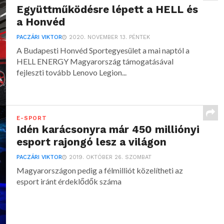
Együttműködésre lépett a HELL és
a Honvéd
PACZÁRI VIKTOR
2020. NOVEMBER 13. PÉNTEK
A Budapesti Honvéd Sportegyesület a mai naptól a
HELL ENERGY Magyarország támogatásával
fejleszti tovább Lenovo Legion...
E-SPORT
Idén karácsonyra már 450 milliónyi
esport rajongó lesz a világon
PACZÁRI VIKTOR
2019. OKTÓBER 26. SZOMBAT
Magyarországon pedig a félmilliót közelítheti az
esport iránt érdeklődők száma