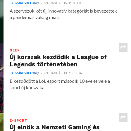
PACZÁRI VIKTOR
2021. JANUÁR 15. PÉNTEK
A szervezők két új, innovatív kategóriát is bevezettek
a pandémiás válság miatt
GEEK
Új korszak kezdődik a League of
Legends történetében
PACZÁRI VIKTOR
2021. JANUÁR 13. SZERDA
Elkezdődött a LoL esport második 10 éve és vele a
sport új korszaka
E-SPORT
Új elnök a Nemzeti Gaming és