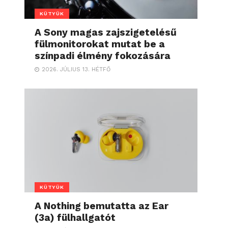
KÜTYÜK
A Sony magas zajszigetelésű
fülmonitorokat mutat be a
színpadi élmény fokozására
2026. JÚLIUS 13. HÉTFŐ
KÜTYÜK
A Nothing bemutatta az Ear
(3a) fülhallgatót