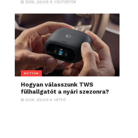
2026. JÚLIUS 9. CSÜTÖRTÖK
KÜTYÜK
Hogyan válasszunk TWS
fülhallgatót a nyári szezonra?
2026. JÚLIUS 6. HÉTFŐ