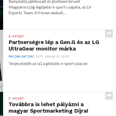
Bemutatta játékosait és jövőbeni terveit
Magyarország legújabb e-sport csapata, az LV
Esports Team. A frissen alakult...
E-SPORT
Partnerségre lép a Gen.G és az LG
UltraGear monitor márka
PACZÁRI VIKTOR
2021. JANUÁR 19. KEDD
Terjeszkedik az LG a globális e-sport-piacon
E-SPORT
Továbbra is lehet pályázni a
magyar Sportmarketing Díjra!