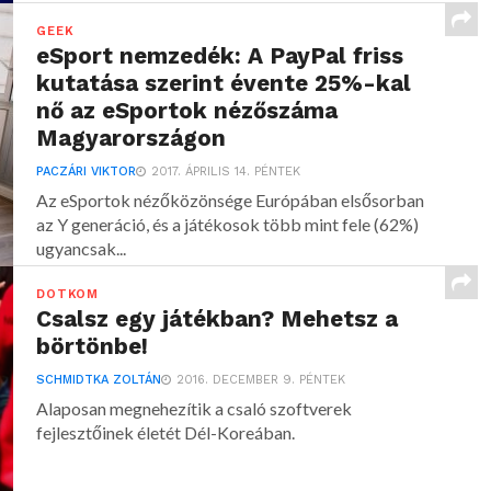
GEEK
eSport nemzedék: A PayPal friss
kutatása szerint évente 25%-kal
nő az eSportok nézőszáma
Magyarországon
PACZÁRI VIKTOR
2017. ÁPRILIS 14. PÉNTEK
Az eSportok nézőközönsége Európában elsősorban
az Y generáció, és a játékosok több mint fele (62%)
ugyancsak...
DOTKOM
Csalsz egy játékban? Mehetsz a
börtönbe!
SCHMIDTKA ZOLTÁN
2016. DECEMBER 9. PÉNTEK
Alaposan megnehezítik a csaló szoftverek
fejlesztőinek életét Dél-Koreában.