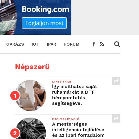
GARÁZS
IOT
IPAR
FÓRUM
Népszerű
LIFESTYLE
Így indíthatsz saját
ruhamárkát a DTF
bérnyomtatás
segítségével
DIGITALIZÁCIÓ
A mesterséges
intelligencia fejlődése
és az ipari forradalom