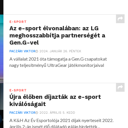
E-SPORT
Az e-sport élvonalában: az LG
meghosszabbítja partnerségét a
Gen.G-vel
PACZÁRI VIKTOR
2024. JANUÁR 26. PÉNTEK
A vállalat 2021 óta támogatja a Gen.G csapatokat
nagy teljesítményű UltraGear játékmonitorjaival
E-SPORT
Újra élőben díjazták az e-sport
kiválóságait
PACZÁRI VIKTOR
2022. ÁPRILIS 5. KEDD
A K&H Az Év Esportolója 2021 díjak nyerteseit 2022.
április 2-án ismét élő díjátadó gálán hirdették...