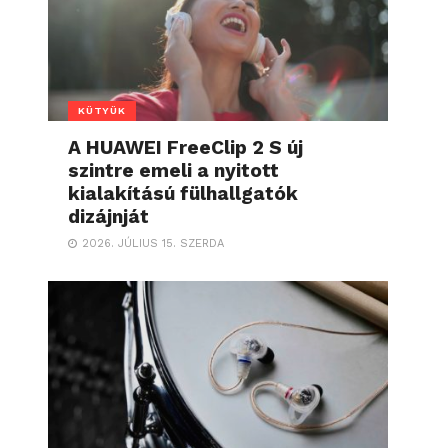
KÜTYÜK
A HUAWEI FreeClip 2 S új
szintre emeli a nyitott
kialakítású fülhallgatók
dizájnját
2026. JÚLIUS 15. SZERDA