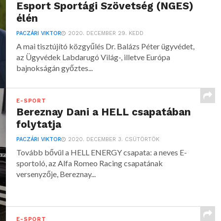
Esport Sportági Szövetség (NGES)
élén
PACZÁRI VIKTOR
2020. DECEMBER 29. KEDD
A mai tisztújító közgyűlés Dr. Balázs Péter ügyvédet,
az Ügyvédek Labdarugó Világ-, illetve Európa
bajnokságán győztes...
E-SPORT
Bereznay Dani a HELL csapatában
folytatja
PACZÁRI VIKTOR
2020. DECEMBER 3. CSÜTÖRTÖK
Tovább bővül a HELL ENERGY csapata: a neves E-
sportoló, az Alfa Romeo Racing csapatának
versenyzője, Bereznay...
E-SPORT