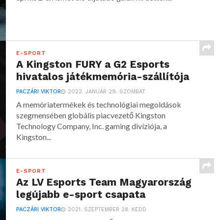
E-SPORT
A Kingston FURY a G2 Esports
hivatalos játékmemória-szállítója
PACZÁRI VIKTOR
2022. JANUÁR 29. SZOMBAT
A memóriatermékek és technológiai megoldások
szegmensében globális piacvezető Kingston
Technology Company, Inc. gaming divíziója, a
Kingston...
E-SPORT
Az LV Esports Team Magyarország
legújabb e-sport csapata
PACZÁRI VIKTOR
2021. SZEPTEMBER 28. KEDD