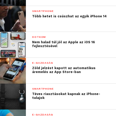
SMARTPHONE
Több hetet is csúszhat az egyik iPhone 14
DOTKOM
Nem halad túl jól az Apple az iOS 16
fejlesztésével
E-GAZDASÁG
Zöld jelzést kapott az automatikus
áremelés az App Store-ban
SMARTPHONE
Téves riasztásokat kapnak az iPhone-
tulajok
E-GAZDASÁG