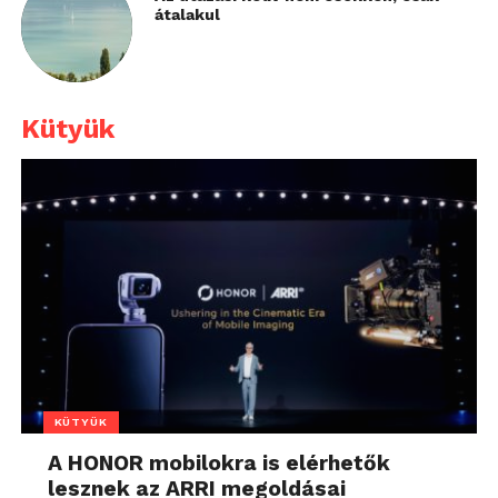
átalakul
Kütyük
KÜTYÜK
A HONOR mobilokra is elérhetők
lesznek az ARRI megoldásai