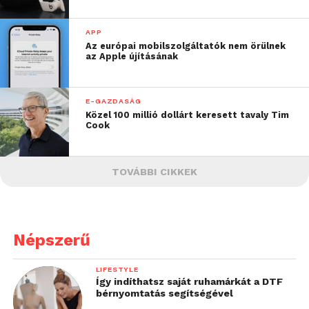
APP
Az európai mobilszolgáltatók nem örülnek
az Apple újításának
E-GAZDASÁG
Közel 100 millió dollárt keresett tavaly Tim
Cook
TOVÁBBI CIKKEK
Népszerű
LIFESTYLE
Így indíthatsz saját ruhamárkát a DTF
bérnyomtatás segítségével