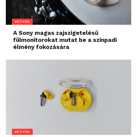
KÜTYÜK
A Sony magas zajszigetelésű
fülmonitorokat mutat be a színpadi
élmény fokozására
KÜTYÜK