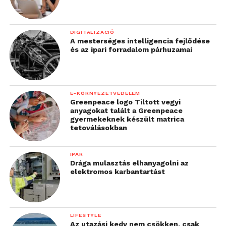
DIGITALIZÁCIÓ
A mesterséges intelligencia fejlődése
és az ipari forradalom párhuzamai
E-KÖRNYEZETVÉDELEM
Greenpeace logo Tiltott vegyi
anyagokat talált a Greenpeace
gyermekeknek készült matrica
tetoválásokban
IPAR
Drága mulasztás elhanyagolni az
elektromos karbantartást
LIFESTYLE
Az utazási kedv nem csökken, csak