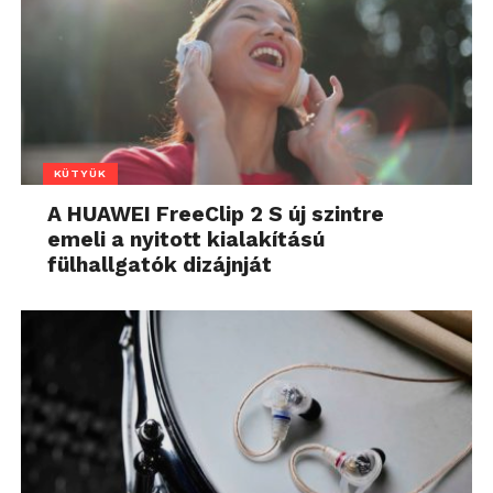
KÜTYÜK
A HUAWEI FreeClip 2 S új szintre
emeli a nyitott kialakítású
fülhallgatók dizájnját