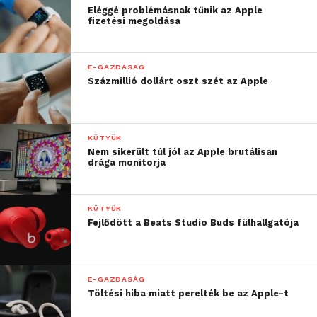
Eléggé problémásnak tűnik az Apple
fizetési megoldása
E-GAZDASÁG
Százmillió dollárt oszt szét az Apple
KÜTYÜK
Nem sikerült túl jól az Apple brutálisan
drága monitorja
KÜTYÜK
Fejlődött a Beats Studio Buds fülhallgatója
E-GAZDASÁG
Töltési hiba miatt perelték be az Apple-t