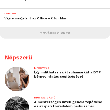
LAPTOP
Végre megjelent az Office v.X for Mac
TOVÁBBI CIKKEK
Népszerű
LIFESTYLE
Így indíthatsz saját ruhamárkát a DTF
bérnyomtatás segítségével
DIGITALIZÁCIÓ
A mesterséges intelligencia fejlődése
és az ipari forradalom párhuzamai