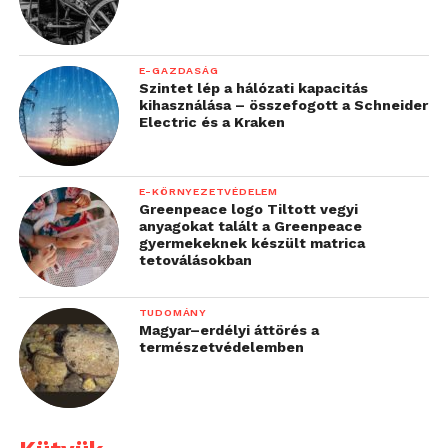
E-GAZDASÁG
Szintet lép a hálózati kapacitás
kihasználása – összefogott a Schneider
Electric és a Kraken
E-KÖRNYEZETVÉDELEM
Greenpeace logo Tiltott vegyi
anyagokat talált a Greenpeace
gyermekeknek készült matrica
tetoválásokban
TUDOMÁNY
Magyar–erdélyi áttörés a
természetvédelemben