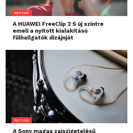
KÜTYÜK
A HUAWEI FreeClip 2 S új szintre
emeli a nyitott kialakítású
fülhallgatók dizájnját
KÜTYÜK
A Sony magas zajszigetelésű