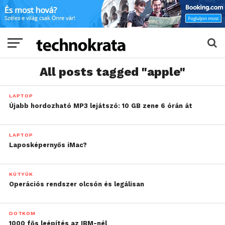
All posts tagged "apple"
LAPTOP
Újabb hordozható MP3 lejátszó: 10 GB zene 6 órán át
LAPTOP
Laposképernyős iMac?
KÜTYÜK
Operációs rendszer olcsón és legálisan
DOTKOM
1000 fős leépítés az IBM-nél