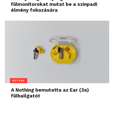
fülmonitorokat mutat be a színpadi
élmény fokozására
KÜTYÜK
A Nothing bemutatta az Ear (3a)
fülhallgatót