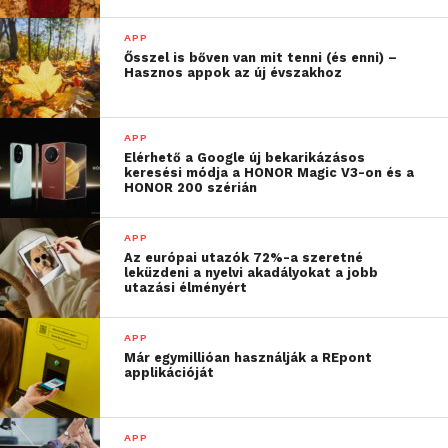
szervezet és civil
APP
biztosította már a
Ősszel is bőven van mit tenni (és enni) –
Hasznos appok az új évszakhoz
menekültek érkezését
követő hetekben. Ezzel
APP
szemben az idő elteltével
Elérhető a Google új bekarikázásos
keresési módja a HONOR Magic V3-on és a
szükségesnek láttuk,
HONOR 200 szérián
hogy a fokozatosan egyre
APP
több, hosszú távon
Az európai utazók 72%-a szeretné
leküzdeni a nyelvi akadályokat a jobb
rendelkezésre álló
utazási élményért
megoldás és alternatíva
APP
is könnyedén elérhető és
Már egymillióan használják a REpont
applikációját
megtalálható legyen a
hazánkba érkező
APP