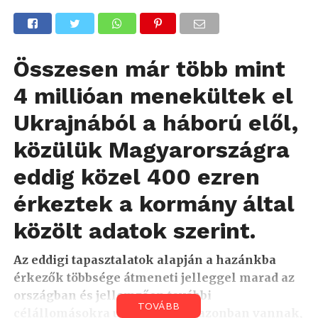
Összesen már több mint
4 millióan menekültek el
Ukrajnából a háború elől,
közülük Magyarországra
eddig közel 400 ezren
érkeztek a kormány által
közölt adatok szerint.
Az eddigi tapasztalatok alapján a hazánkba
érkezők többsége átmeneti jelleggel marad az
országban és jellemzően további
TOVÁBB
célállomásokra utazik tovább, azonban vannak,