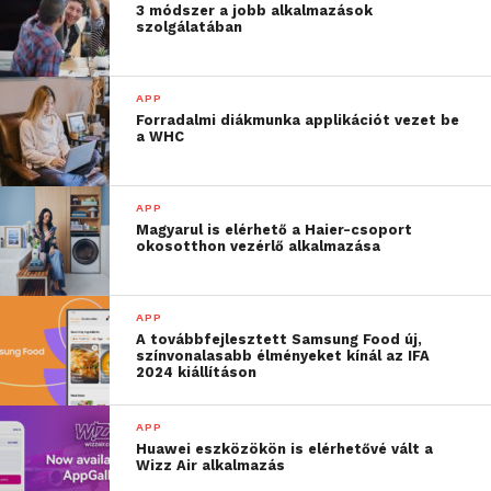
menekültek számára.
3 módszer a jobb alkalmazások
szolgálatában
Ezért hoztuk létre a
HelpHUB-ot, hogy
APP
segítséget nyújtsunk
Forradalmi diákmunka applikációt vezet be
a WHC
számukra a hosszabb
távú letelepedésben,
APP
illetve a magyarországi
Magyarul is elérhető a Haier-csoport
okosotthon vezérlő alkalmazása
élet elindításában”
– részletezi a platform indulásának körülményeit és
APP
A továbbfejlesztett Samsung Food új,
céljait
Nagy Gábor, a HelpHUB alapítója
.
színvonalasabb élményeket kínál az IFA
2024 kiállításon
A gyűjtőoldal készítői folyamatosan monitorozzák
és töltik fel a HelpHUB felületére az elérhető
APP
Huawei eszközökön is elérhetővé vált a
felajánlásokat, lehetőségeket és megoldásokat,
Wizz Air alkalmazás
egyidejűleg pedig ellenőrzik a platform űrlapján