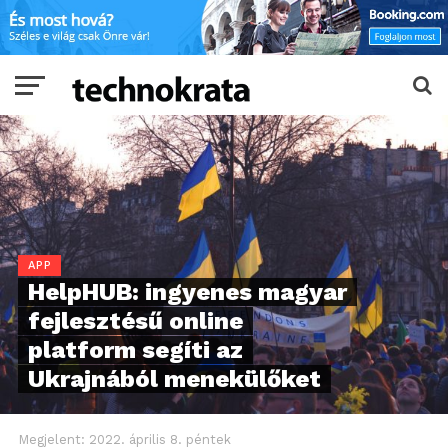
APP
HelpHUB: ingyenes magyar
fejlesztésű online
platform segíti az
Ukrajnából menekülőket
Megjelent:
2022. április 8. péntek