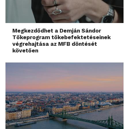
Megkezdődhet a Demján Sándor
Tőkeprogram tőkebefektetéseinek
végrehajtása az MFB döntését
követően