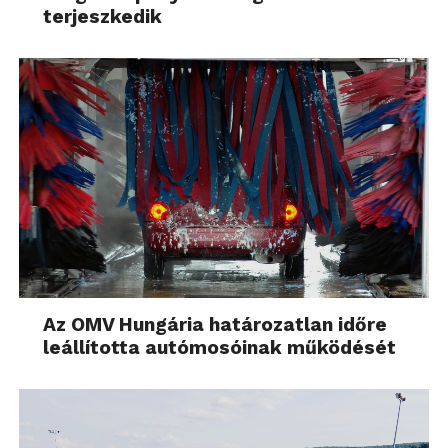
terjeszkedik
Az OMV Hungária határozatlan időre
leállította autómosóinak működését