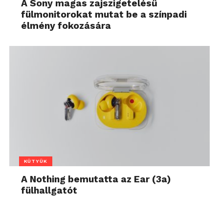
A Sony magas zajszigetelésű
fülmonitorokat mutat be a színpadi
élmény fokozására
KÜTYÜK
A Nothing bemutatta az Ear (3a)
fülhallgatót