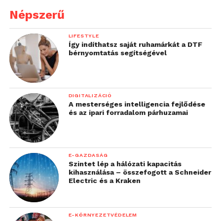
Népszerű
LIFESTYLE
Így indíthatsz saját ruhamárkát a DTF
bérnyomtatás segítségével
DIGITALIZÁCIÓ
A mesterséges intelligencia fejlődése
és az ipari forradalom párhuzamai
E-GAZDASÁG
Szintet lép a hálózati kapacitás
kihasználása – összefogott a Schneider
Electric és a Kraken
E-KÖRNYEZETVÉDELEM