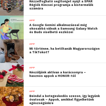
Kézzelfogható segítséget nyújt a SPAR
tartalommenedzserek és önkéntesek független
Régiók Kincsei programja a kistermelők
számára
közössége hozta létre és működteti, a
RisingStack
szoftverfejlesztéssel és tanácsadással foglalkozó
webfejlesztő ügynökség jelentős
APP
A Google Gemini alkalmazással még
közreműködésével.
okosabbá válnak a Samsung Galaxy Watch
és Buds viselhető eszközei
„A csapat tagjai a
APP
jelenlegi helyzetben
Mi történne, ha betiltanák Magyarországon
a TikTokot?
mindannyian szerettek
volna aktívan részt venni
APP
a rászorulók
Készüljünk aktívan a karácsonyra –
hasznos appok a HONOR-tól
támogatásában, azonban
a rövidtávú
APP
segítségnyújtási
Beindul a betegeskedős szezon, így legyünk
óvatosak – Appok, amikkel figyelhetünk
lehetőségeket több
egészségünkre