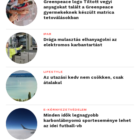
Greenpeace logo Tiltott vegyi
anyagokat talált a Greenpeace
gyermekeknek készült matrica
tetoválásokban
IPAR
Drága mulasztás elhanyagolni az
elektromos karbantartást
LIFESTYLE
Az utazási kedv nem csökken, csak
átalakul
E-KÖRNYEZETVÉDELEM
Minden idők legnagyobb
karbonlábnyomú sporteseménye lehet
az idei futball-vb