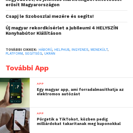
önkéntesek az első pillanatoktól kezdve
erősít Magyarországon
biztosítanak.
Csapj le Szoboszlai mezére és segíts!
Az idő előrehaladtával azonban egyre inkább
Új magyar rekordkísérlet a jubileumi 4 HELYSZÍN
felértékelődnek a hosszabb távú itt-tartózkodáshoz,
Konyhabútor Kiállításon
a letelepedéshez és a magyarországi élet
elindításához szükséges lehetőségek is. Ezek
TOVÁBBI CIKKEK:
HÁBORÚ
,
HELPHUB
,
INGYENES
,
MENEKÜLT
,
PLATFORM
,
SEGÍTSÉG
,
UKRÁN
könnyebb megtalálásában nyújt segítséget a
nonprofit alapon működő HelpHUB gyűjtőoldal.
További App
Alapok az életkezdéshez
APP
Az ingyenes
HelpHUB
platform tehát rendszerezett,
Egy magyar app, ami forradalmasíthatja az
elektromos autózást
könnyedén áttekinthető és kereshető módon gyűjti
össze egy helyen a Magyarországon hosszabb távra
tervező ukrajnai menekültek számára a különböző
APP
felajánlásokat és támogatásokat. A magyar és az
Pörgetik a TikTokot, közben pedig
milliárdokat takarítanak meg kuponokkal
angol mellett ukrán nyelven is elérhető oldal öt
kategóriába gyűjti a különböző támogatásokat: