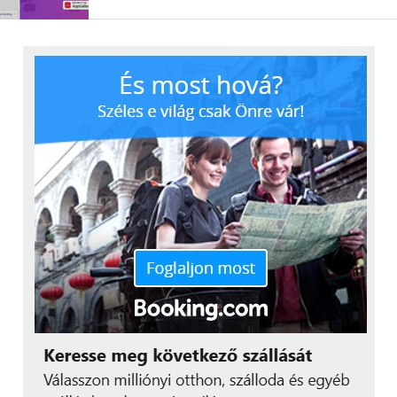
keresztül a felhasználók által beküldött javaslatokat
is.
A segíteni szándékozók pedig már azzal is
támogathatják a háború elől menekülőket, hogy
megismertetik körükben a platformot. A HelpHUB
továbbá várja önkéntes webmoderátorok
jelentkezését
, akik az oldal kezelésében tudnak
segítséget nyújtani.