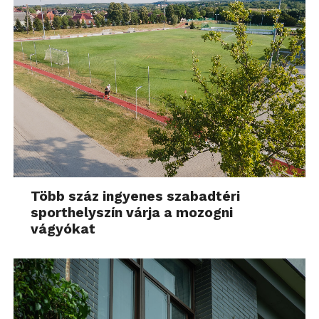
Több száz ingyenes szabadtéri
sporthelyszín várja a mozogni
vágyókat