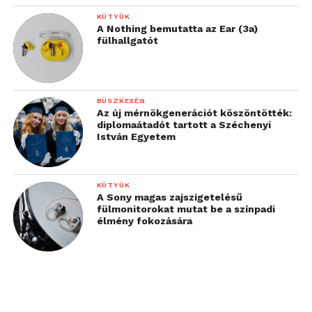
KÜTYÜK
A Nothing bemutatta az Ear (3a)
fülhallgatót
BÜSZKESÉG
Az új mérnökgenerációt köszöntötték:
diplomaátadót tartott a Széchenyi
István Egyetem
KÜTYÜK
A Sony magas zajszigetelésű
fülmonitorokat mutat be a színpadi
élmény fokozására