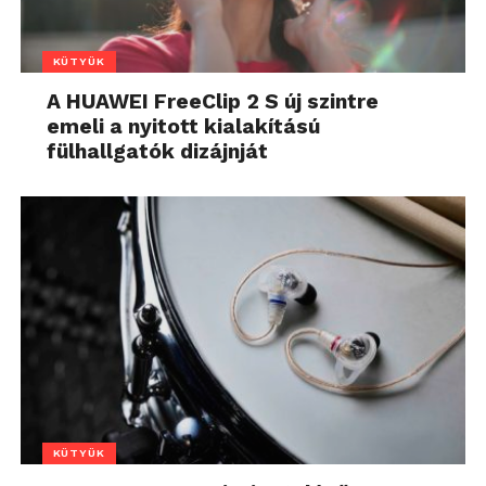
KÜTYÜK
A HUAWEI FreeClip 2 S új szintre
emeli a nyitott kialakítású
fülhallgatók dizájnját
KÜTYÜK