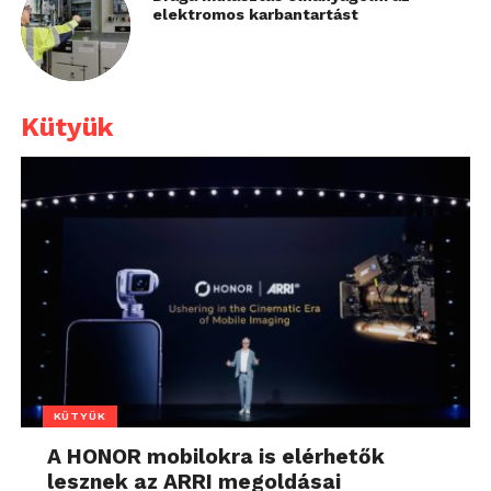
elektromos karbantartást
Kütyük
KÜTYÜK
A HONOR mobilokra is elérhetők
lesznek az ARRI megoldásai