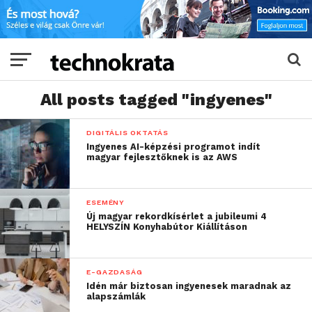
All posts tagged "ingyenes"
DIGITÁLIS OKTATÁS
Ingyenes AI-képzési programot indít
magyar fejlesztőknek is az AWS
ESEMÉNY
Új magyar rekordkísérlet a jubileumi 4
HELYSZÍN Konyhabútor Kiállításon
E-GAZDASÁG
Idén már biztosan ingyenesek maradnak az
alapszámlák