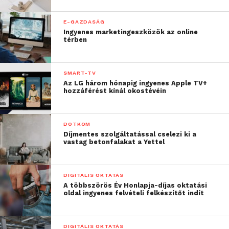
E-GAZDASÁG
Ingyenes marketingeszközök az online
térben
SMART-TV
Az LG három hónapig ingyenes Apple TV+
hozzáférést kínál okostévéin
DOTKOM
Díjmentes szolgáltatással cselezi ki a
vastag betonfalakat a Yettel
DIGITÁLIS OKTATÁS
A többszörös Év Honlapja-díjas oktatási
oldal ingyenes felvételi felkészítőt indít
DIGITÁLIS OKTATÁS