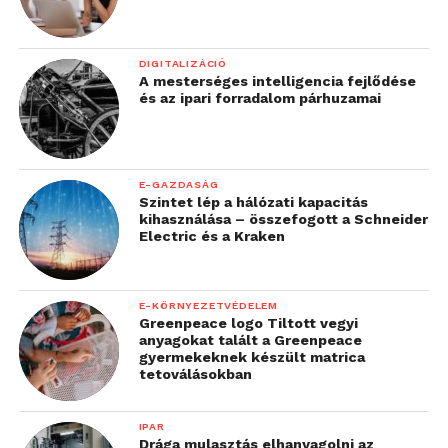
DIGITALIZÁCIÓ
A mesterséges intelligencia fejlődése
és az ipari forradalom párhuzamai
E-GAZDASÁG
Szintet lép a hálózati kapacitás
kihasználása – összefogott a Schneider
Electric és a Kraken
E-KÖRNYEZETVÉDELEM
Greenpeace logo Tiltott vegyi
anyagokat talált a Greenpeace
gyermekeknek készült matrica
tetoválásokban
IPAR
Drága mulasztás elhanyagolni az