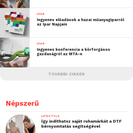
IPAR
Ingyenes előadások a hazai műanyagiparról
az Ipar Napjain
IPAR
Ingyenes konferencia a körforgásos
gazdaságról az MTA-n
TOVÁBBI CIKKEK
Népszerű
LIFESTYLE
Így indíthatsz saját ruhamárkát a DTF
bérnyomtatás segítségével