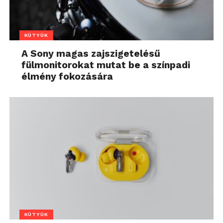
KÜTYÜK
A Sony magas zajszigetelésű
fülmonitorokat mutat be a színpadi
élmény fokozására
KÜTYÜK