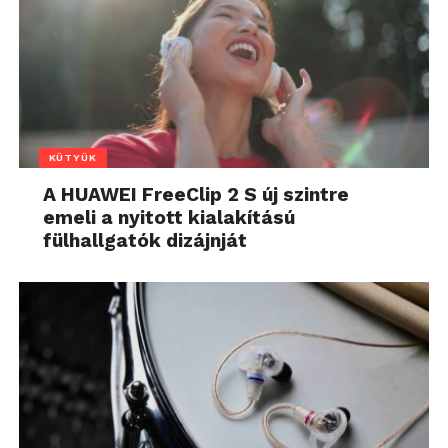
KÜTYÜK
A HUAWEI FreeClip 2 S új szintre
emeli a nyitott kialakítású
fülhallgatók dizájnját