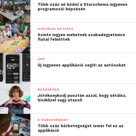
Több száz nő kódol a Starschema ingyenes
programozói képzésén
DIGITÁLIS OKTATÁS
Szinte ingyen mehetnek szabadegyetemre
fiatal felnőttek
APP
Új ingyenes applikáció segíti az autósokat
BÜSZKESÉG
Jótékonykodj pusztán azzal, hogy sétálsz,
biciklizel vagy utazol!
E-EGÉSZSÉGÜGY
Több száz bőrbetegséget ismer fel ez az
applikáció