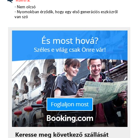
- Nem olcsó
- Nyomokban érződik, hogy egy első generációs eszközről
van szó
Az alsó rész legérdekesebb része a kiemelkedő
kerámiaborítás, amelyben a vezeték nélküli töltő
csatlakozója, illetve a pulzusmérő foglal helyet, ez
utóbbi egyébként egy igen látványos, zöld fénnyel
operáló LED-del végzi a mérést. Nem maradt ki az
Apple logó sem, de ez csak egy a sok felirat közül,
amely a kerámiaborítást veszi körbe. Itt találjuk a