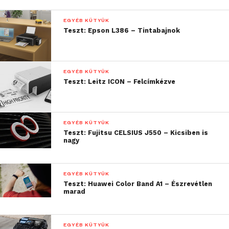
EGYÉB KÜTYÜK
Teszt: Epson L386 – Tintabajnok
EGYÉB KÜTYÜK
Teszt: Leitz ICON – Felcímkézve
EGYÉB KÜTYÜK
Teszt: Fujitsu CELSIUS J550 – Kicsiben is
nagy
Ezen kívül csak a töltőfejt és a 2 méter hosszú
indukciós kábelt helyezték el a dobozban.
EGYÉB KÜTYÜK
Teszt: Huawei Color Band A1 – Észrevétlen
Külső
marad
Hozzánk a 38 mm-es verzió érkezett, ez a kisebbik,
EGYÉB KÜTYÜK
hiszen az óra elérhető még 42 mm-es variánsban is.