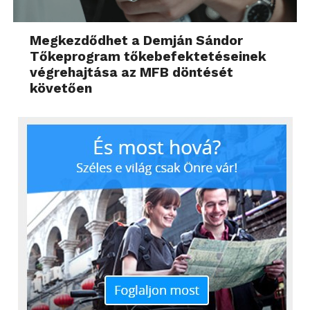
Megkezdődhet a Demján Sándor
Tőkeprogram tőkebefektetéseinek
végrehajtása az MFB döntését
követően
Amellett, hogy a korábban említett módon
állíthatom a menürendszert, még az óra fényerejét,
betűméretét, vagy épp jelkód védelmét is
megszabhatom. Lehetőség van az értesítések