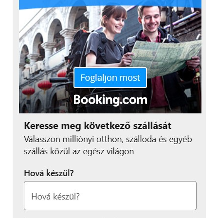
gyártó elsősorban kiegészítőként tekint, ezért több,
az iPhone-ban gyakran használt funkció is helyet
kapott. Így van e-mail kliens, képnézegető, időzítő és
telefonkönyv is. Ez utóbbi egyébként azért is került
beépítésre, mert az órával telefonálni is lehet, hiszen
a bal oldalra helyzett mikrofon és hangszóró
párosával kihangosítóként is működik az eszköz.
Mivel az Apple Watch-on gyakran rengeteg
információ beállítására/áttekintésére van szükség,
ezért az apró megjelenítő nem alkalmas kényelmes
használatra, hiszen egy vastagabb ujj is elfoglalja a
kijelző nagy részét. Ezt oldja meg a Digitális Korona,
hiszen vele úgy olvashatjuk el az üzeneteket, vagy
épp választhatjuk ki a kontaktokat, hogy nem
takarjuk el a legfontosabb adatokat.