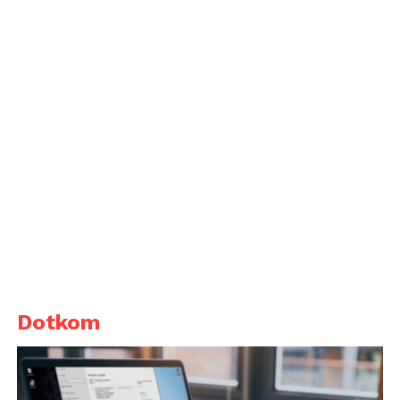
Dotkom
Üröm az örömben, hogy egy ilyen videót nem
tudunk végig nézni, hiszen az óra normál
használattal nem bír ki ennyit. Nálam átlagosan 13-14
óra után merült le, ebben azonban az esetleges