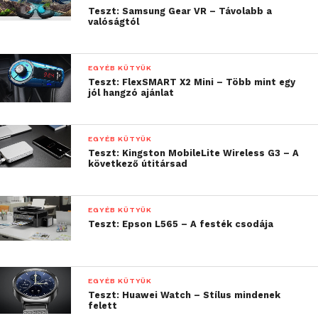
Teszt: Samsung Gear VR – Távolabb a
mostanra már belátom, hogy a Watch tényleg jól néz
valóságtól
ki, de azért az igazság az, hogy a részletekben
találjuk meg igazán a szépséget.
EGYÉB KÜTYÜK
Teszt: FlexSMART X2 Mini – Több mint egy
jól hangzó ajánlat
EGYÉB KÜTYÜK
Teszt: Kingston MobileLite Wireless G3 – A
következő útitársad
EGYÉB KÜTYÜK
Teszt: Epson L565 – A festék csodája
EGYÉB KÜTYÜK
Teszt: Huawei Watch – Stílus mindenek
felett
A letisztult külső ugyanis akkor válik érdekessé, ha