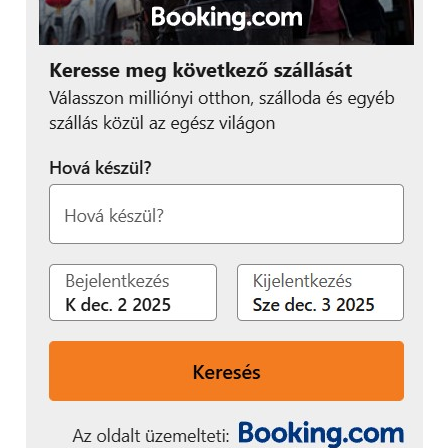
konfigurálására is, azaz megadható, hogy egy adott
alkalmazás az iPhone-hoz hasonló módon jelezzen,
vagy az óra külön beállítást használjon. Frissíteni is
innen lehet, a Watch alkalmazás egy 1-es jelzéssel
tudatja, hogy valami fontos vár ránk a megnyitás
után. A teszt diőszak alatt ez tényleg be is
bizonyosodott, hiszen a 2.1-es frissítéssel egy nap
után megtanult magyarul a tesztkészülék, így kicsit
fontosnak is éreztem magam, hogy no lám, mindjárt
ugrik is az Apple, ha én viselem a kütyüt!