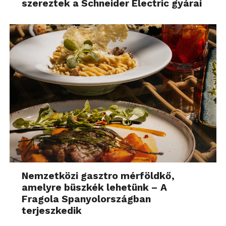
szereztek a Schneider Electric gyárai
Nemcsak itt találkozhatunk számunkra fontos
információkkal, az alulról felhúzható áttekintő
menüpontban például megnézhetjük a
szívritmusunkat, képet kaphatunk arról, hogy éppen
hol vagyunk, de akár a napi fizikai aktivitásunk láttán
is szörnyülködhetünk, vagy épp elismerően
csettinthetünk
Nemzetközi gasztro mérföldkő,
Milyen az Apple Watch mint fitnesz eszköz?
amelyre büszkék lehetünk – A
Fragola Spanyolországban
Az Apple kétség kívül büszke arra, hogy az Apple
terjeszkedik
Watch képes monitorozni a mozgásunkat, így akár
fitnesz trackerként is használhatjuk. A felület