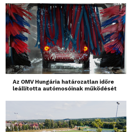
tényleg pofon egyszerű, elég néhány lépés, hogy
elindítsunk egy ezdésprogramot (legyen szó
futásról, evezésről vagy épp sétáról) majd indulhat is
a menet. Meghatározhatunk célt is, ha pedig ezt
elértük, akkor az óra jelzi, hogy sikerült, megvan a
napi mozgásunk.
Az OMV Hungária határozatlan időre
leállította autómosóinak működését