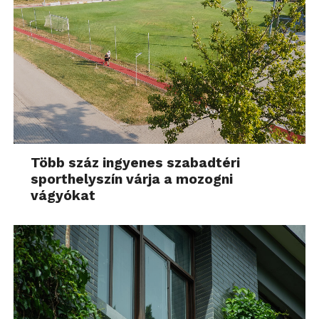
Nemcsak konkrét sportolásra, de általános
szekálásra is jó az óra. Én alapvetően ülőmunkát
végzek, ezért gyakran előfordul, hogy órákig a gép
előtt dolgozom. Ez nem jó, erről eddig is tudtam, de
soha még annyira nem éreztem cikinek, mint most.
A karomon lévő óra ugyanis óránként jelezte, hogy
ideje lenne mozogni és képet adott arról, hogy az
előre beállított napi céltól még fényévnyi távolságra
vagyok.
Több száz ingyenes szabadtéri
sporthelyszín várja a mozogni
vágyókat