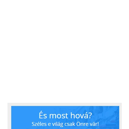
teszi a finom mozgásokat, hiszen egy ujj is kitakarja
legalább a felét. Itt jön képbe a Digitális Korona,
amire az irányítás nagy részét bízták.
Ez az alkatrész szolgál az óra felületből a menübe
való belépésre, illetve a precíz görgetést is ennek a
segítségével végezhetjük el. Az Apple Watch-ra a