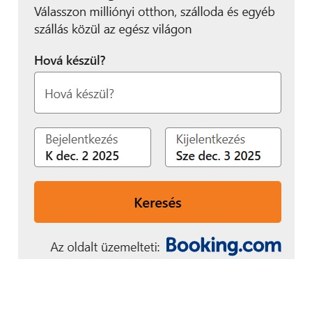
sorozatszámot és a márka-, és típusnevet is. Nagyon
tetszik a szíj cserélésének technikája, hiszen a
körmünkkel elég benyomnunk egy aprócska
gombot, majd máris oldalra húzhatjuk a szíjat, amit
így egyszerűen változtathatunk az aktuális kedvünk
szerint.