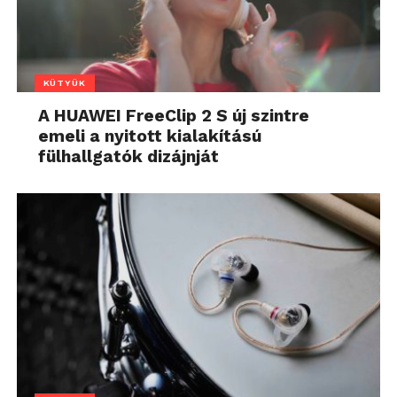
KÜTYÜK
A HUAWEI FreeClip 2 S új szintre
emeli a nyitott kialakítású
fülhallgatók dizájnját
Az én kedvencem a praktikus felület, ahol nemcsak
az óráról, a percről és a másodpercről kapok képet,
de kiírja az időjárást, a hőmérsékletet és az
akkumulátor százalékát is. Az, hogy ezek milyen