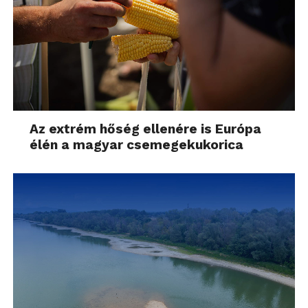
távoli vezérlése), ekkor általában 6-7 másodpercre
nyúlik a várakozási idő.
Az extrém hőség ellenére is Európa
élén a magyar csemegekukorica
Mivel egy ekkora kijelző sok esetben nem alkalmas
több funkció egyidejű megjelenítésére, ezért a