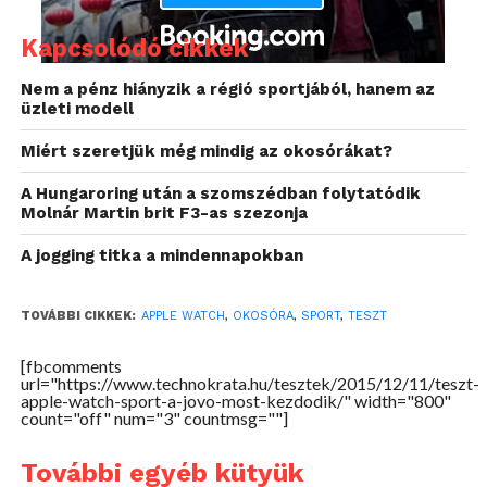
Kapcsolódó cikkek
Nem a pénz hiányzik a régió sportjából, hanem az
üzleti modell
Miért szeretjük még mindig az okosórákat?
A Hungaroring után a szomszédban folytatódik
Molnár Martin brit F3-as szezonja
Apple matrica nincs, ez a kaliforniai vállalat szerint
A jogging titka a mindennapokban
egy kiegészítő, így ahhoz nem jár ilyesmi. Van
viszont egy nagyon izlésesen kidolgozott műanyag
TOVÁBBI CIKKEK:
APPLE WATCH
,
OKOSÓRA
,
SPORT
,
TESZT
tartó (ahogyan egy kollégám megjegyezte, olyan,
mint a régi hófehér MacBook-ok készülékháza)
[fbcomments
url="https://www.technokrata.hu/tesztek/2015/12/11/teszt-
amiben alaposan becsomagolva foglal helyet az
apple-watch-sport-a-jovo-most-kezdodik/" width="800"
Apple Watch Sport kiadása.
count="off" num="3" countmsg=""]
További egyéb kütyük