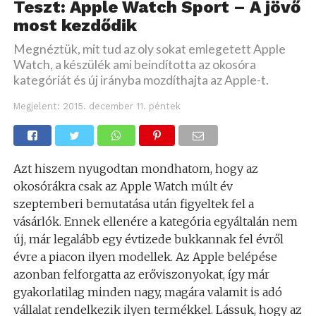
Teszt: Apple Watch Sport – A jövő
most kezdődik
Megnéztük, mit tud az oly sokat emlegetett Apple
Watch, a készülék ami beindította az okosóra
kategóriát és új irányba mozdíthajta az Apple-t.
Megjelent:
2015. december 11. péntek
Azt hiszem nyugodtan mondhatom, hogy az
okosórákra csak az Apple Watch múlt év
szeptemberi bemutatása után figyeltek fel a
vásárlók. Ennek ellenére a kategória egyáltalán nem
új, már legalább egy évtizede bukkannak fel évről
évre a piacon ilyen modellek. Az Apple belépése
azonban felforgatta az erőviszonyokat, így már
gyakorlatilag minden nagy, magára valamit is adó
vállalat rendelkezik ilyen termékkel. Lássuk, hogy az