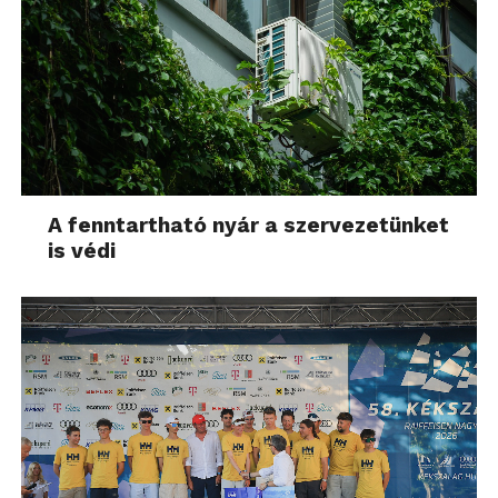
A fenntartható nyár a szervezetünket
is védi
Mi tagadás, első pillanatban zavart, hogy piszkál, ám
hamar azon kaptam magam, hogy többet mozgok az