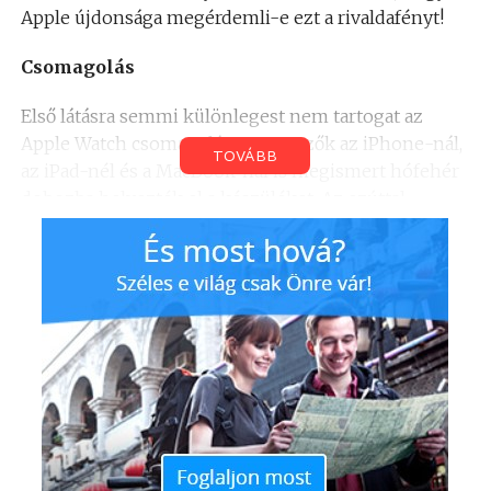
Apple újdonsága megérdemli-e ezt a rivaldafényt!
Csomagolás
Első látásra semmi különlegest nem tartogat az
Apple Watch csomagolása, a tervezők az iPhone-nál,
TOVÁBB
az iPad-nél és a MacBook-nál is megismert hófehér
dobozba helyezték el a készüléket. Az ezúttal
hosszúkás formájú (ez csak a Sport változatnál van
így, a sima kiadás kocka dobozt kap!) hófehér
csomagolás tetején a legfontosabb papirokat találjuk,
így néhány képpel elmagyarázzák, hogyan is álljunk
neki az óra használatának.