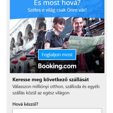
A készülékben nincs FM-rádió, ez pár embernek
hiányozni fog, ezen csak internetrádióval lehet
segíteni, amihez folytonos internetkapcsolat
szükségeltetik. A gyári Samsung zenelejátszó a
megszokott felülettel és beállításokkal rendelkezik,
vagyis van equalizer, ismétlési módok és
albumborító megjelenítés is. A külső hangszóró
átlagos hangerőt képes kiadni magából, headseten
át a szokásos hangzást kapjuk, tehát élvezetes
zenehallgatást.