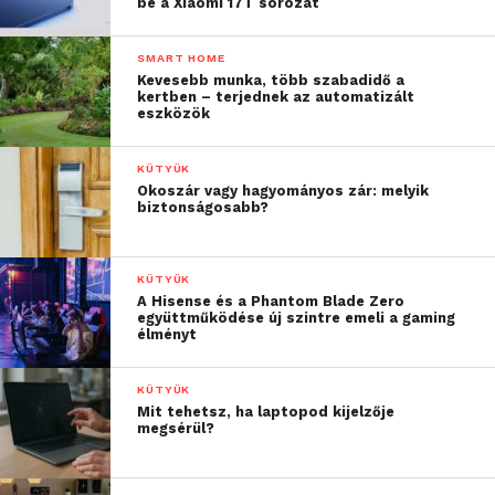
be a Xiaomi 17T sorozat
mAh-s akkumulátorhoz illetve a microSD és
microSIM foglalathoz. Üzemidő tekintetében
SMART HOME
elmondható, hogy az 1 nap garantálható, de 1,5 nap is
Kevesebb munka, több szabadidő a
kertben – terjednek az automatizált
kihozható az eszközből.
eszközök
KÜTYÜK
Okoszár vagy hagyományos zár: melyik
biztonságosabb?
KÜTYÜK
A Hisense és a Phantom Blade Zero
együttműködése új szintre emeli a gaming
élményt
KÜTYÜK
Mit tehetsz, ha laptopod kijelzője
megsérül?