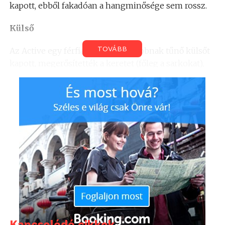
kapott, ebből fakadóan a hangminősége sem rossz.
Külső
TOVÁBB
Az Active egy férfiasabb, ellenállóbbnak tűnő külsőt
kapott, megerősítették a keretet (főleg a sarkokat),
illetve kemény műanyagokat alkalmaztak, ezt
legjobban egy mászófal felületéhez tudnám
hasonlítani. Az előlapon a gombok egytől-egyig
fizikaiak, eltűntek az érintős megoldások. Nem
változott az előlap méhsejt mintázata, ezt jelen
esetben szürkében láthatjuk. A kijelző változatlanul
5,1 hüvelykes, Full HD felbontású, ráadásként nagyon
szép képet adó Super AMOLED panellel szerelték. A
megjelenítő felett egy Samsung felirat díszeleg,
kicsit feljebb a beszédhangszóró, tőlük jobbra pedig
a fény- és közelségmérő szenzort találjuk. A jobb
szélre csúszott az előlapi 2 megapixeles kamera, a
Kapcsolódó cikkek