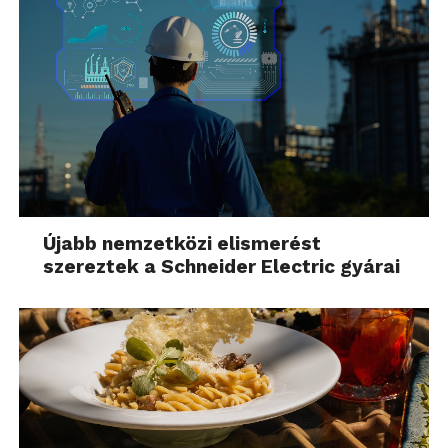
Újabb nemzetközi elismerést
szereztek a Schneider Electric gyárai
Samsung Galaxy S5 Active tesztalanyunk igazán jól
fel van szerelve, van WiFi (a/b/g/n/ac), Bluetooth 4.0,
infra, NFC és A-GPS GLONASS támogatással.
Mobilhálózatok közül az minden most létező
hálózatot támogat, így az LTE is a listán van 150