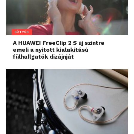
KÜTYÜK
A HUAWEI FreeClip 2 S új szintre
emeli a nyitott kialakítású
fülhallgatók dizájnját