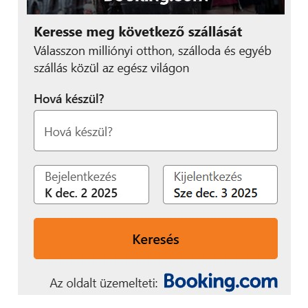
A Galaxy S5-höz hasonlóan a felület akadásmentes,
mindenre gyorsan reagál a gépezet, akadást nem
sikerült kipréselnünk belőle és melegedési gondok
sem adódtak. A menüben található programok
között extraként sorolható fel az S Health, itt már
nem csak a pulzusszámunkat, mozgásunk
követhetjük nyomon, hanem már a Barométernek
köszönhetően láthatjuk a tengerszinthez
viszonyított magasságot, a légnyomást és az iránytű
is feltűnik itt. Természetesen a Samsung további
extrái is megtalálhatóak, mint az S Voice.
Multimédia