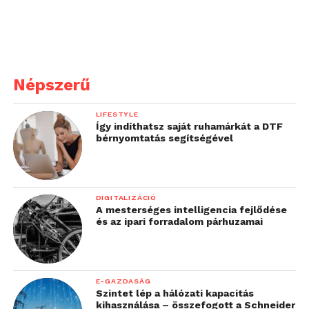
Népszerű
LIFESTYLE
Így indíthatsz saját ruhamárkát a DTF
bérnyomtatás segítségével
DIGITALIZÁCIÓ
A mesterséges intelligencia fejlődése
A hátlapon található 16 megapixeles kamera LED
és az ipari forradalom párhuzamai
segédfénnyel rendelkezik, a beállításokban az S5-
ben is megtalálható beállítások (HDR, ISO, képméret,
fénymérés, stb) és a motívumprogramok is
megmaradtak. A vízalatti fotózáshoz az extra gomb
E-GAZDASÁG
Szintet lép a hálózati kapacitás
nyújt segítséget, hiszen vízalatt az érintőkijelző
kihasználása – összefogott a Schneider