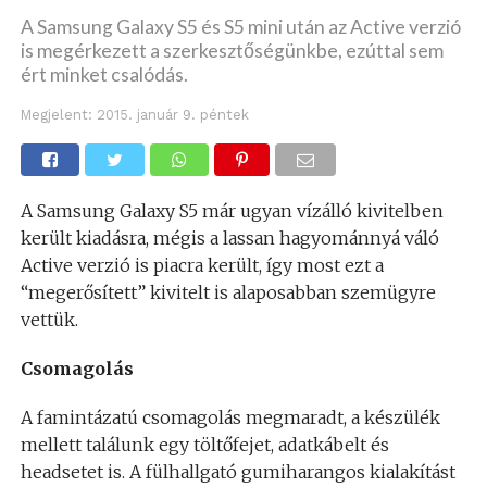
A Samsung Galaxy S5 és S5 mini után az Active verzió
is megérkezett a szerkesztőségünkbe, ezúttal sem
ért minket csalódás.
Megjelent:
2015. január 9. péntek
A Samsung Galaxy S5 már ugyan vízálló kivitelben
került kiadásra, mégis a lassan hagyománnyá váló
Active verzió is piacra került, így most ezt a
“megerősített” kivitelt is alaposabban szemügyre
vettük.
Csomagolás
A famintázatú csomagolás megmaradt, a készülék
mellett találunk egy töltőfejet, adatkábelt és
headsetet is. A fülhallgató gumiharangos kialakítást