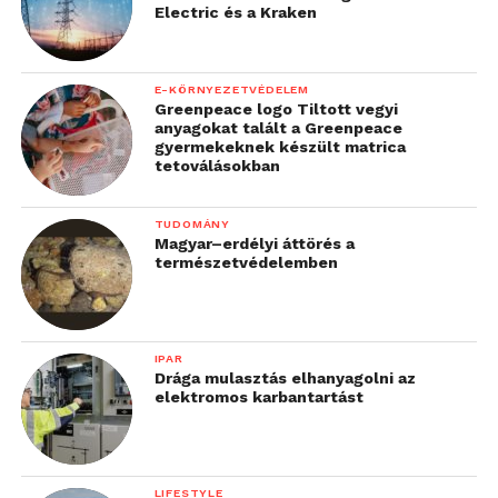
gyakorlatilag használhatatlanná válik.
Electric és a Kraken
E-KÖRNYEZETVÉDELEM
Greenpeace logo Tiltott vegyi
anyagokat talált a Greenpeace
gyermekeknek készült matrica
tetoválásokban
TUDOMÁNY
Magyar–erdélyi áttörés a
természetvédelemben
IPAR
Drága mulasztás elhanyagolni az
elektromos karbantartást
LIFESTYLE