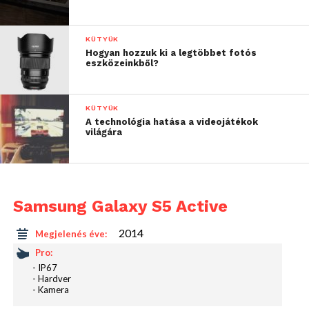
mellé egy Adreno 330-as grafikai egység is besegít a
tökéletes mobilozási élmény kiszolgálása
KÜTYÜK
érdekében. A RAM mérete 2 GB, a belső tárhely
Hogyan hozzuk ki a legtöbbet fotós
pedig 16 GB. Utóbbi bővíthető akár 128 GB-os
eszközeinkből?
microSD-vel is.
KÜTYÜK
A technológia hatása a videojátékok
világára
Samsung Galaxy S5 Active
2014
Megjelenés éve:
Pro:
- IP67
- Hardver
- Kamera