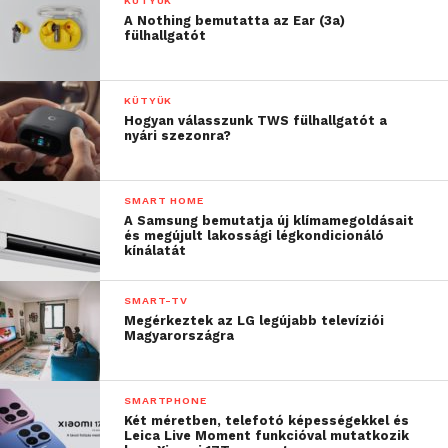
KÜTYÜK
A Nothing bemutatta az Ear (3a)
fülhallgatót
KÜTYÜK
Hogyan válasszunk TWS fülhallgatót a
nyári szezonra?
SMART HOME
A hátlap leszedhető, belső gumiszigeteléssel
A Samsung bemutatja új klímamegoldásait
és megújult lakossági légkondicionáló
oldották meg a vízhatlanságot, ez és az egymás
kínálatát
mellett szorosan elhelyezkedő fülek bepattintása
biztosítja a jó záródást. A négy sarokban látható
SMART-TV
„szegecsek” díszként szolgálnak, egyéb funkciójuk
Megérkeztek az LG legújabb televíziói
Magyarországra
nincs. A hátoldal mintázata megegyezik az előlapival,
de szerencsére nem lakkozott. Bal alul a hangszóró,
felől középen a gyártó logoja, a pulzusmérő, LED
SMARTPHONE
segédfény és a kamera foglalja el pozícióját. A hátsó
Két méretben, telefotó képességekkel és
Leica Live Moment funkcióval mutatkozik
fedél lehámozása után férünk hozzá a kivehető 2800