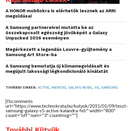
bal szélre pedig csak a működéskor látható értesítő
LED-et látni. Az előlapot egy Gorilla Glass 3-as
A HONOR mobilokra is elérhetők lesznek az ARRI
karcálló üveglap védi, ezzel megelőzve a karcok nagy
megoldásai
részét.
A Samsung partnereivel mutatta be az
összekapcsolt egészség jövőképét a Galaxy
Unpacked 2026 eseményen
Megérkezett a legendás Louvre-gyűjtemény a
Samsung Art Store-ba
A Samsung bemutatja új klímamegoldásait és
megújult lakossági légkondicionáló kínálatát
TOVÁBBI CIKKEK:
ACTIVE
,
ANDROID
,
GALAXY
,
MOBIL
,
S5
,
SAMSUNG
[fbcomments
url="https://www.technokrata.hu/kutyuk/2015/01/09/teszt-
samsung-galaxy-s5-active-kalandra-fel/" width="800"
count="off" num="3" countmsg=""]
További Kütyük