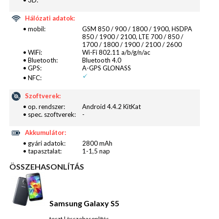
Hálózati adatok:
• mobil:
GSM 850 / 900 / 1800 / 1900, HSDPA
Tesztalanyunk szoftvere a már jól ismert Android
850 / 1900 / 2100, LTE 700 / 850 /
OS, ebből is a 4.4.2-es verziójú Jelly Bean-t kapjuk.
1700 / 1800 / 1900 / 2100 / 2600
• WiFi:
Wi-Fi 802.11 a/b/g/n/ac
Kezelőfelületnek a TouchWiz UI-t kapjuk, amit már
• Bluetooth:
Bluetooth 4.0
bizonyára az emberek nagy része régóta ismer. Az
• GPS:
A-GPS GLONASS
• NFC:
Android 5.x Lollipop frissítését bizonyára megkapja
az eszköz, ennek csak a dátuma kérdéses.
Szoftverek:
• op. rendszer:
Android 4.4.2 KitKat
• spec. szoftverek:
-
Akkumulátor:
• gyári adatok:
2800 mAh
• tapasztalat:
1-1,5 nap
ÖSSZEHASONLÍTÁS
Samsung Galaxy S5
teszt
|
összehasonlítás