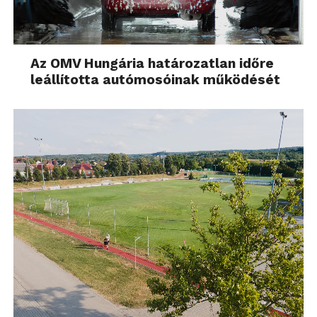
tudom elmondani, hogy a a Galaxy S5 Active egy
összességében jól sikerült modell. Az ellenálló
képesség tetszetős benne, igaz sok beázásról
hallani, de nem tudni, hogy felhasználó hiba, vagy
Az OMV Hungária határozatlan időre
sem. A külső sokakat megoszt, valakinek tetszik,
leállította autómosóinak működését
mások a kezükbe se veszik, mégis van helye a
piacon. A kijelző, hardver, szoftver, üzemidő, kamera
mind rendben van és ezek a legfontosabbak egy
okostelefonnál manapság. A másik fontos tényező
az ár, jelen pillanatban kártyafüggetlenül 149 ezer
forintért hozható el, ez talán már nagyon a felső
határon van, sokkal élhetőbb lenne egy 120-130 ezer
forintos árcímkével, persze idővel még ez alá is
mehet. Végszóként elmondható, hogy a Samsung
tud jó telefont gyártani, csak az árazással szállnak el
sokszor az egekig.
A tesztkészüléket a
PartNeroGSM
biztosította,
köszönjük.