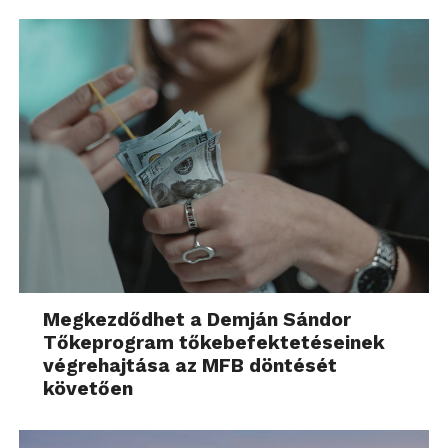
Megkezdődhet a Demján Sándor
Tőkeprogram tőkebefektetéseinek
végrehajtása az MFB döntését
követően