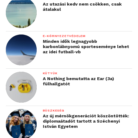
Az utazási kedv nem csökken, csak
átalakul
A fotók azt mutatják, hogy a kamera elég jó
E-KÖRNYEZETVÉDELEM
szoftverezést is kapott, az ég nem ég be, a sötétebb
Minden idők legnagyobb
karbonlábnyomú sporteseménye lehet
részek pedig nem zajosodnak, ugyanakkor a
az idei futball-vb
részletek meg is maradnak 100%-os nézetben is. A
Galaxy S5 is ilyen jól szerepelt ezen a téren is, ezért
nem is meglepő a produkció, mondhatni elvárható
KÜTYÜK
volt. Videofelvétel 2160p felbontásban is történhet,
A Nothing bemutatta az Ear (3a)
fülhallgatót
sztereó hanggal és természetesen szép
képminőséggel.
BÜSZKESÉG
Az új mérnökgenerációt köszöntötték:
diplomaátadót tartott a Széchenyi
István Egyetem