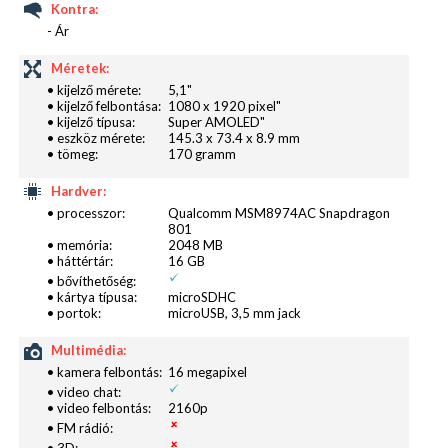
Kontra:
- Ár
Méretek:
• kijelző mérete:
5,1"
• kijelző felbontása:
1080 x 1920 pixel"
• kijelző típusa:
Super AMOLED"
• eszköz mérete:
145.3 x 73.4 x 8.9 mm
• tömeg:
170 gramm
Hardver:
• processzor:
Qualcomm MSM8974AC Snapdragon
801
• memória:
2048 MB
• háttértár:
16 GB
• bővíthetőség:
• kártya típusa:
microSDHC
• portok:
microUSB, 3,5 mm jack
Multimédia:
• kamera felbontás:
16 megapixel
• video chat:
• video felbontás:
2160p
• FM rádió:
• 3D: