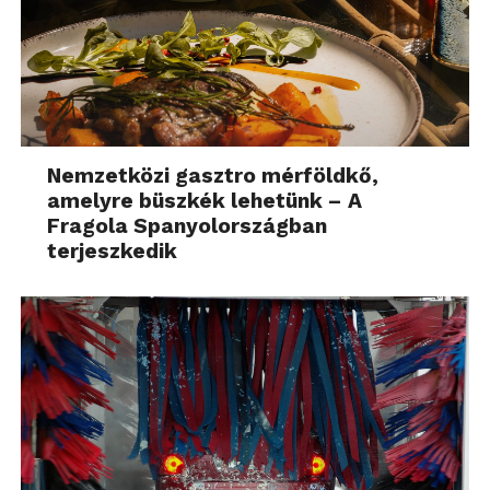
Mbps le és 50 Mbps feltöltéssel.
Összegzés
Nemzetközi gasztro mérföldkő,
amelyre büszkék lehetünk – A
Fragola Spanyolországban
terjeszkedik
Véleményemet és gondolataimat összeszedve azt