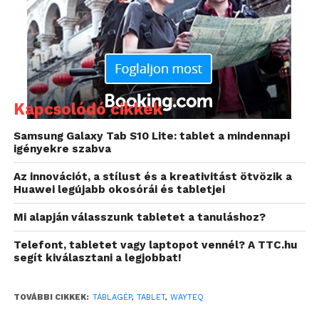
Kapcsolódó cikkek
Samsung Galaxy Tab S10 Lite: tablet a mindennapi
igényekre szabva
Az innovációt, a stílust és a kreativitást ötvözik a
Huawei legújabb okosórái és tabletjei
Mi alapján válasszunk tabletet a tanuláshoz?
Telefont, tabletet vagy laptopot vennél? A TTC.hu
segít kiválasztani a legjobbat!
TOVÁBBI CIKKEK:
TÁBLAGÉP
,
TABLET
,
WAYTEQ
Az xTAB-100s Android 2.3-as operációs rendszert