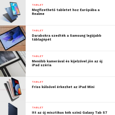
TABLET
Megfizethető tabletet hoz Európába a
Realme
TABLET
Darabokra szedték a Samsung legújabb
táblagépét
TABLET
Menőbb kamerával és kijelzővel jön az új
iPad széria
TABLET
Friss külsővel érkezhet az iPad Mini
TABLET
Itt az új misztikus kék színű Galaxy Tab S7