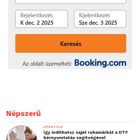
Népszerű
LIFESTYLE
Így indíthatsz saját ruhamárkát a DTF
bérnyomtatás segítségével