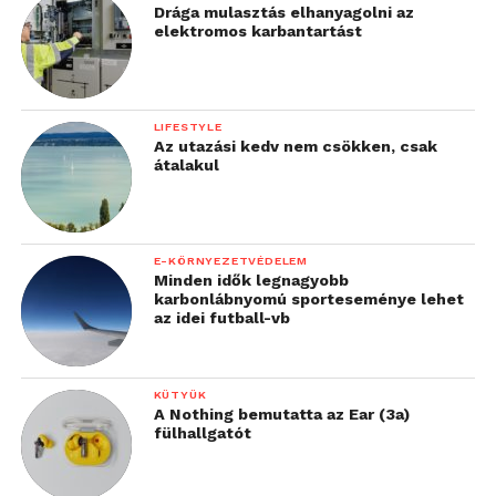
Drága mulasztás elhanyagolni az
elektromos karbantartást
LIFESTYLE
Az utazási kedv nem csökken, csak
átalakul
E-KÖRNYEZETVÉDELEM
Minden idők legnagyobb
karbonlábnyomú sporteseménye lehet
az idei futball-vb
KÜTYÜK
A Nothing bemutatta az Ear (3a)
fülhallgatót