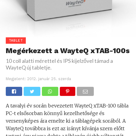
TABLET
Megérkezett a WayteQ xTAB-100s
10 coll alatti mérettel és IPS kijelzővel támad a
WayteQ új tabletje.
Megjelent:
2012. január 25. szerda
A tavalyi év során bevezetett WayteQ xTAB-100 tábla
PC-t elsősorban könnyű kezelhetősége és
versenyképes ára emelte ki a táblagépek sorából. A
WayteQ továbbra is ezt az irányt kívánja szem előtt
tartani, így piacra dobta a táblagép újabb változatát,