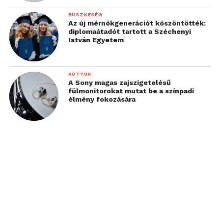
BÜSZKESÉG
Az új mérnökgenerációt köszöntötték:
diplomaátadót tartott a Széchenyi
István Egyetem
KÜTYÜK
A Sony magas zajszigetelésű
fülmonitorokat mutat be a színpadi
élmény fokozására