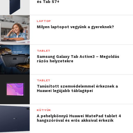
és Tab S7+
LAPTOP
Milyen laptopot vegyünk a gyereknek?
TABLET
Samsung Galaxy Tab Active3 – Megoldás
rázós helyzetekre
TABLET
Tanúsított szemvédelemmel érkeznek a
Huawei legújabb táblagépei
KÜTYÜK
A pehelykönnyű Huawei MatePad tablet 4
hangszóróval és erős akksival érkezik