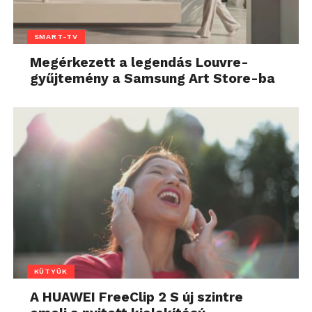
SMART-TV
Megérkezett a legendás Louvre-
gyűjtemény a Samsung Art Store-ba
KÜTYÜK
A HUAWEI FreeClip 2 S új szintre