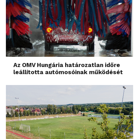
Az OMV Hungária határozatlan időre
leállította autómosóinak működését