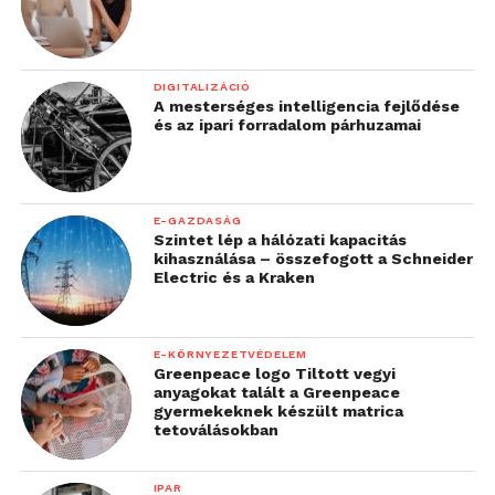
DIGITALIZÁCIÓ
A mesterséges intelligencia fejlődése
és az ipari forradalom párhuzamai
E-GAZDASÁG
Szintet lép a hálózati kapacitás
kihasználása – összefogott a Schneider
Electric és a Kraken
E-KÖRNYEZETVÉDELEM
Greenpeace logo Tiltott vegyi
anyagokat talált a Greenpeace
gyermekeknek készült matrica
tetoválásokban
IPAR