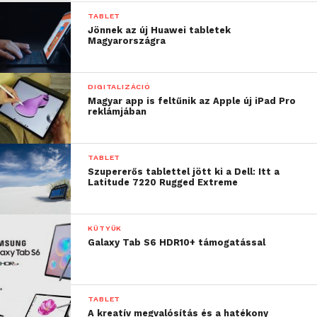
TABLET
Jönnek az új Huawei tabletek
Magyarországra
DIGITALIZÁCIÓ
Magyar app is feltűnik az Apple új iPad Pro
reklámjában
TABLET
Szupererős tablettel jött ki a Dell: Itt a
Latitude 7220 Rugged Extreme
KÜTYÜK
Galaxy Tab S6 HDR10+ támogatással
TABLET
A kreatív megvalósítás és a hatékony