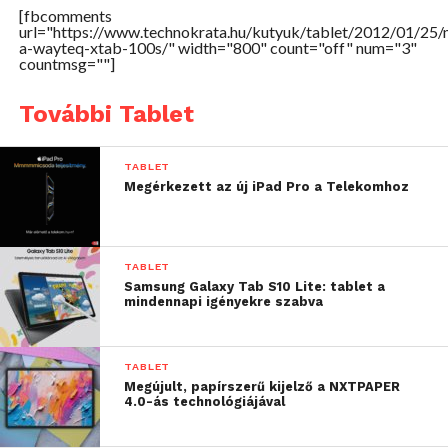
[fbcomments
futtat és – elődjéhez hasonlóan – e-könyvolvasásra
url="https://www.technokrata.hu/kutyuk/tablet/2012/01/25/
éppúgy funkciónál, mint mini multimédiás
a-wayteq-xtab-100s/" width="800" count="off" num="3"
countmsg=""]
lejátszóként, hiszen akár 10 óra folyamatos
zenehallgatást is lehetővé tesz, televízióhoz
További Tablet
csatlakoztatva pedig akár 4 órán keresztül
élvezhetjük kedvenc filmjeinket 1080p
TABLET
felbontásban.
Megérkezett az új iPad Pro a Telekomhoz
A WayteQ xTAB-100s hazánkban bruttó 69 900 Ft-os
ajánlott fogyasztói áron kerül forgalomba.
TABLET
A táblagép 3G-s verziója pedig márciustól lesz
Samsung Galaxy Tab S10 Lite: tablet a
mindennapi igényekre szabva
elérhető, 8 GB belső memóriával.
TABLET
Megújult, papírszerű kijelző a NXTPAPER
4.0-ás technológiájával