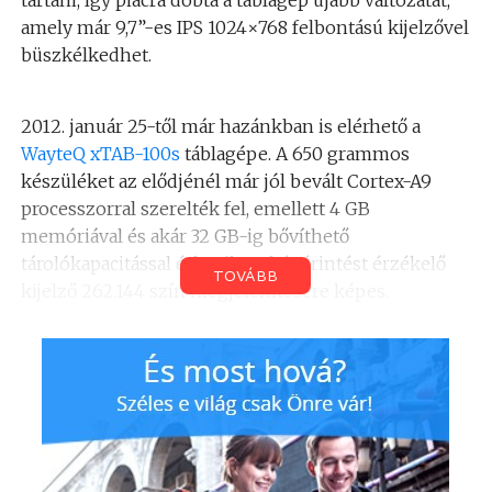
amely már 9,7”-es IPS 1024×768 felbontású kijelzővel
büszkélkedhet.
2012. január 25-től már hazánkban is elérhető a
WayteQ xTAB-100s
táblagépe. A 650 grammos
készüléket az elődjénél már jól bevált Cortex-A9
processzorral szerelték fel, emellett 4 GB
memóriával és akár 32 GB-ig bővíthető
tárolókapacitással érkezik. A két érintést érzékelő
TOVÁBB
kijelző 262.144 szín megjelenítésére képes.
A WayteQ újdonsága támogatja a Bluetooth
kapcsolatot is, így akár vezetéknélküli billentyűzetet
is össze lehet kötni vele, ezeken felül rendelkezik
HDMI csatlakozással, G-szenzorral és Flash 10.1-es
támogatással.