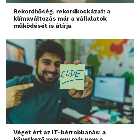
Rekordhőség, rekordkockázat: a
klímaváltozás már a vállalatok
működését is átírja
Véget ért az IT-bérrobbanás: a
következő verseny már nem a