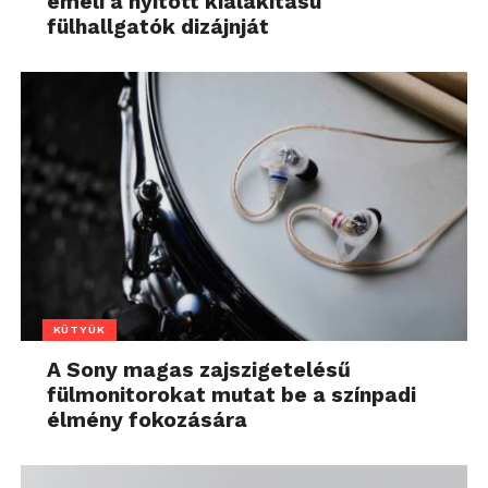
emeli a nyitott kialakítású
fülhallgatók dizájnját
KÜTYÜK
A Sony magas zajszigetelésű
fülmonitorokat mutat be a színpadi
élmény fokozására