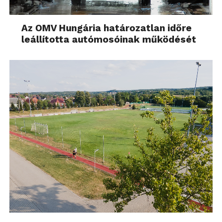
Az OMV Hungária határozatlan időre
leállította autómosóinak működését