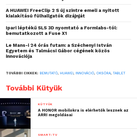
HUAWEI WATCH GT 5: divatra
A HUAWEI FreeClip 2 S új szintre emeli a nyitott
teremtve
kialakítású fülhallgatók dizájnját
A HUAWEI WATCH GT 5 sorozat az első a gyártó
Ipari léptékű SLS 3D nyomtató a Formlabs-tól:
okosórái közül, amelyek HUAWEI TruSense
bemutatkozott a Fuse X1
technológiával működnek. A HUAWEI TruSense
Le Mans-i 24 órás futam: a Széchenyi István
átfogó digitális egészség- és fitnesztechnológiai
Egyetem és Talmácsi Gábor cégének közös
rendszere továbbfejlesztett érzékelővel és
innovációja
kifinomultabb algoritmusokkal dolgozik, amelyek
gyorsabb, és átfogóbb eredményeket biztosíthatnak.
TOVÁBBI CIKKEK:
BEMUTATÓ
,
HUAWEI
,
INNOVÁCIÓ
,
OKSÓRA
,
TABLET
A HUAWEI WATCH GT 5 Pro modellben EKG-elemző
funkció is található, amely egyetlen gombnyomással,
További Kütyük
mindössze 30 másodperc alatt képes EKG-görbét
készíteni.
KÜTYÜK
A HONOR mobilokra is elérhetők lesznek az
A jellegzetes, éles vonalú kialakítással készült
ARRI megoldásai
HUAWEI WATCH GT 5 sorozat két kiadásban, Pro és
Standard változatban érhető el, mindkét kiadást a
SMART-TV