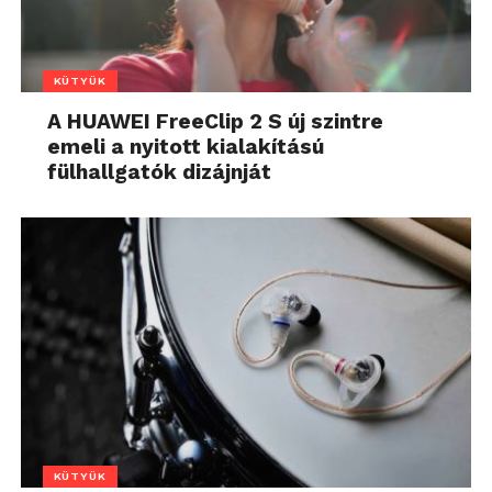
KÜTYÜK
A HUAWEI FreeClip 2 S új szintre
emeli a nyitott kialakítású
fülhallgatók dizájnját
KÜTYÜK