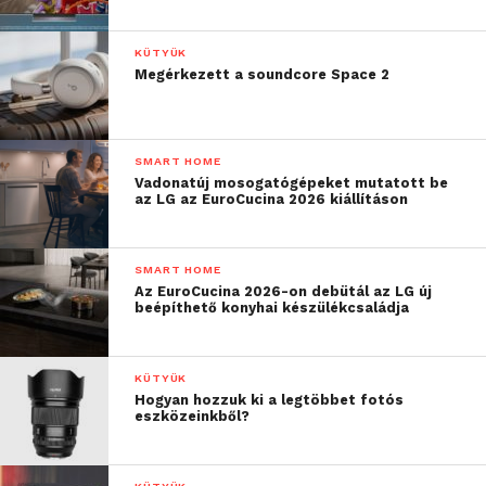
javasol, elemzi a lövések távolságát és pontosságát,
valamint információkat ad a pálya adottságairól.
KÜTYÜK
Megérkezett a soundcore Space 2
A Huawei viselhető okoseszközei kompatibilisek
mind az Android, mind az iOS rendszerű
okostelefonokkal, így a legújabb egészségügyi
SMART HOME
technológiai újítások és edzéskövető funkciók
Vadonatúj mosogatógépeket mutatott be
szélesebb közönség számára is elérhetőek.
az LG az EuroCucina 2026 kiállításon
SMART HOME
Az EuroCucina 2026-on debütál az LG új
beépíthető konyhai készülékcsaládja
KÜTYÜK
Hogyan hozzuk ki a legtöbbet fotós
eszközeinkből?