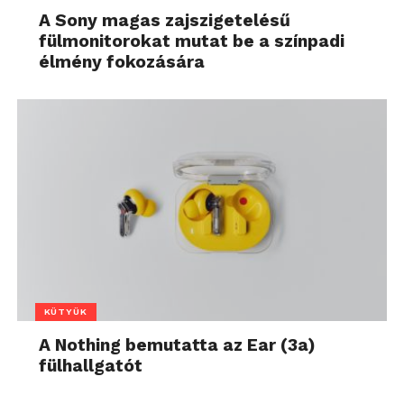
A Sony magas zajszigetelésű
fülmonitorokat mutat be a színpadi
élmény fokozására
KÜTYÜK
A Nothing bemutatta az Ear (3a)
fülhallgatót