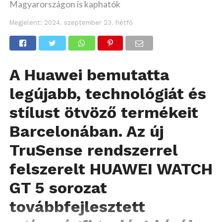
Magyarországon is kaphatók
Megjelent:
2024. szeptember 23. hétfő
A Huawei bemutatta
legújabb, technológiát és
stílust ötvöző termékeit
Barcelonában. Az új
TruSense rendszerrel
felszerelt HUAWEI WATCH
GT 5 sorozat
továbbfejlesztett