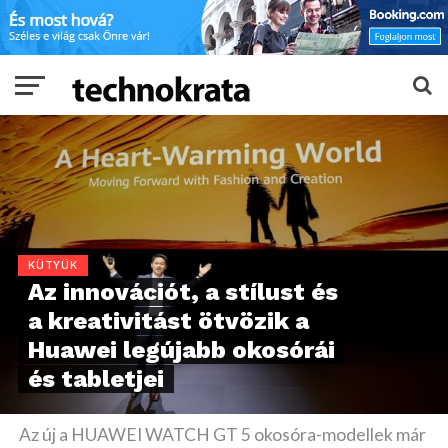
KÜTYÜK
Az innovációt, a stílust és
a kreativitást ötvözik a
Huawei legújabb okosórái
és tabletjei
Az új a HUAWEI WATCH GT 5 okosóra-modellek már