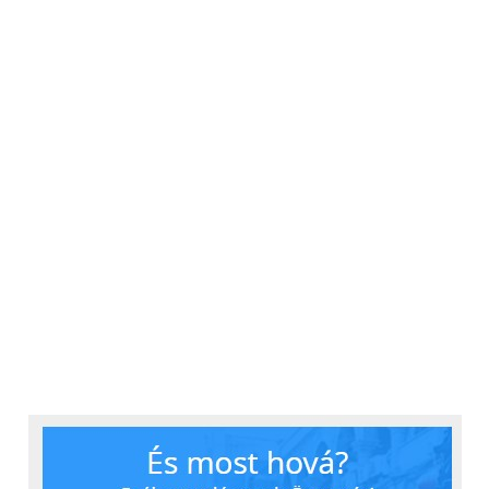
További friss híreket talál a
Technokrata
főoldalán!
Csatlakozzon hozzánk a
Facebookon
is!