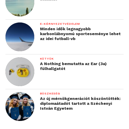
felhasználóknak”
E-KÖRNYEZETVÉDELEM
– mondta Alex Huang.
Minden idők legnagyobb
karbonlábnyomú sporteseménye lehet
az idei futball-vb
„Azáltal, hogy inspiráljuk
felhasználóinkat, olyan
technológiai
KÜTYÜK
A Nothing bemutatta az Ear (3a)
megoldásokat kínálunk,
fülhallgatót
amelyek valódi értéket
adnak a mindennapi
BÜSZKESÉG
élethez, és közelebb
Az új mérnökgenerációt köszöntötték:
diplomaátadót tartott a Széchenyi
hozzák az embereket
István Egyetem
egymáshoz.”