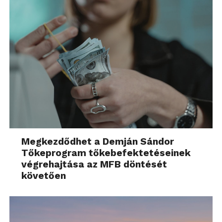
Megkezdődhet a Demján Sándor
Tőkeprogram tőkebefektetéseinek
végrehajtása az MFB döntését
követően