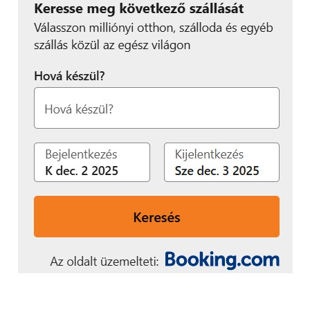
hatékony munkavégzést biztosít.
A kreativitás ösztönzése érdekében a tablet GoPaint
alkalmazása széles választékot kínál digitális
alkotóeszközökből, beleértve a fröccsenést imitáló,
valamint a sima, folyékony hatást nyújtó ecseteket. A
FangTian Painting Engine 2.0 technológia támogatja
a 8K minőségű ultra-nagy vásznakat, így szinte
professzionális szintű eszközöket biztosít a művészi
kifejezéshez.
HUAWEI MatePad 12 X: A stílus
találkozása a kreativitással és a
produktivitással
A HUAWEI MatePad 12 X tablet olyan könnyű
zászlóshajó modell, amely kifejezetten a fiatalabb
generáció számára készült. Az új tablet egy
különleges technológiának köszönhetően a