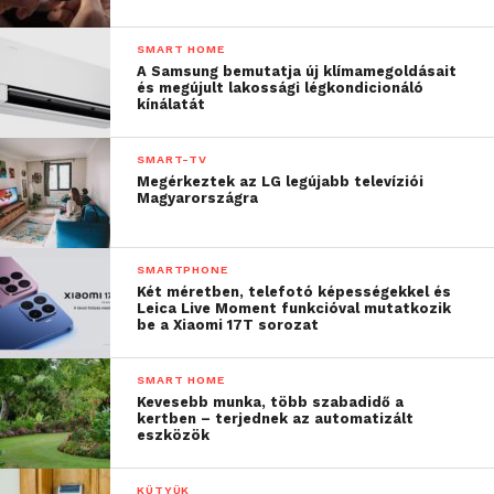
üzemidőre képesek.
SMART HOME
A Samsung bemutatja új klímamegoldásait
A rendezvényen bemutatkozott a HUAWEI WATCH
és megújult lakossági légkondicionáló
D2 okosóra is, amely HUAWEI TruSense rendszere
kínálatát
révén gyorsabb eredményeket biztosít. Az óra
könnyű és vékony kialakítású, ultravékony
SMART-TV
Megérkeztek az LG legújabb televíziói
mechanikai légpárnával és 1,82 hüvelykes kijelzővel
Magyarországra
felszerelt. Ezenkívül az okosóra segítségével
egyetlen érintéssel akár 9 egészségügyi érték
mérhető egyidőben, valamint egészségügyi
SMARTPHONE
Két méretben, telefotó képességekkel és
áttekintő jelentés is készíthető.
Leica Live Moment funkcióval mutatkozik
be a Xiaomi 17T sorozat
HUAWEI WATCH Ultimate Green
Edition: felfedezés korlátok
SMART HOME
Kevesebb munka, több szabadidő a
nélkül
kertben – terjednek az automatizált
eszközök
A HUAWEI WATCH Ultimate zöld változata ötvözi a
forradalmi technológiákat és a csúcskategóriás
KÜTYÜK