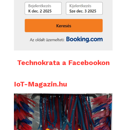
Technokrata a Facebookon
IoT-Magazin.hu