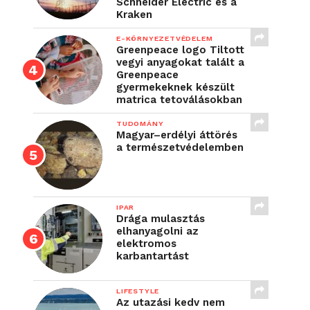
Schneider Electric és a
Kraken
E-KÖRNYEZETVÉDELEM
Greenpeace logo Tiltott
vegyi anyagokat talált a
Greenpeace
gyermekeknek készült
matrica tetoválásokban
TUDOMÁNY
Magyar–erdélyi áttörés
a természetvédelemben
IPAR
Drága mulasztás
elhanyagolni az
elektromos
karbantartást
LIFESTYLE
Az utazási kedv nem