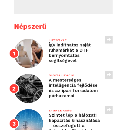
Népszerű
LIFESTYLE
Így indíthatsz saját
ruhamárkát a DTF
bérnyomtatás
segítségével
DIGITALIZÁCIÓ
A mesterséges
intelligencia fejlődése
és az ipari forradalom
párhuzamai
E-GAZDASÁG
Szintet lép a hálózati
kapacitás kihasználása
– összefogott a