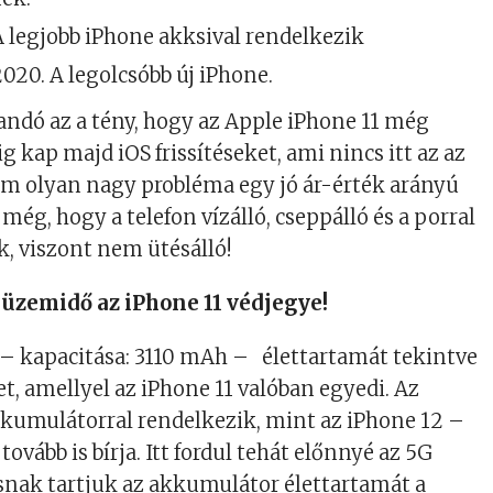
A legjobb iPhone akksival rendelkezik
020. A legolcsóbb új iPhone.
ndó az a tény, hogy az Apple iPhone 11 még
ig kap majd iOS frissítéseket, ami nincs itt az az
em olyan nagy probléma egy jó ár-érték arányú
még, hogy a telefon vízálló, cseppálló és a porral
k, viszont nem ütésálló!
 üzemidő az iPhone 11 védjegye!
– kapacitása: 3110 mAh – élettartamát tekintve
et, amellyel az iPhone 11 valóban egyedi. Az
kkumulátorral rendelkezik, mint az iPhone 12 –
tovább is bírja. Itt fordul tehát előnnyé az 5G
snak tartjuk az akkumulátor élettartamát a