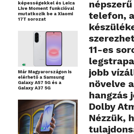
népszerű
képességekkel és Leica
Live Moment funkcióval
telefon, 
mutatkozik be a Xiaomi
17T sorozat
készüléke
szerezhet
11-es sor
legstrapa
jobb vízál
Már Magyarországon is
elérhető a Samsung
növelve a
Galaxy A57 5G és a
Galaxy A37 5G
hangzás j
Dolby Atm
Nézzük, 
tulajdons