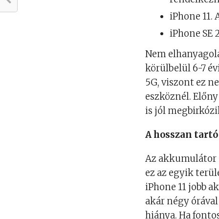
iPhone 11. 
iPhone SE 2
Nem elhanyagola
körülbelül 6-7 év
5G, viszont ez n
eszköznél. Előny 
is jól megbirkózi
A hosszan tartó
Az akkumulátor 
ez az egyik terül
iPhone 11 jobb a
akár négy órával 
hiánya. Ha fonto