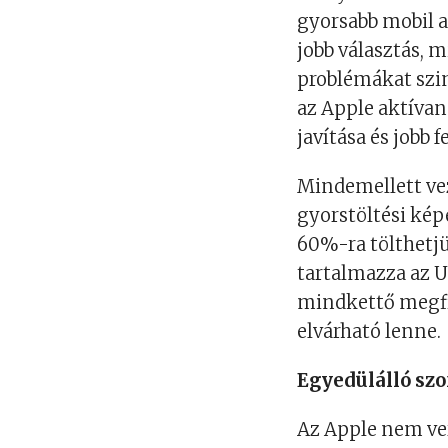
gyorsabb mobil ad
jobb választás, 
problémákat szin
az Apple aktívan
javítása és jobb
Mindemellett vez
gyorstöltési képe
60%-ra tölthetjü
tartalmazza az U
mindkettő megfi
elvárható lenne.
Egyedülálló sz
Az Apple nem ver