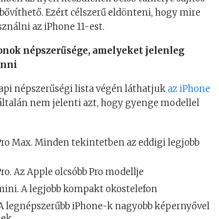
ővíthető. Ezért célszerű eldönteni, hogy mire
ználni az iPhone 11-est.
fonok népszerűsége, amelyeket jelenleg
enni
i népszerűségi lista végén láthatjuk
az iPhone
általán nem jelenti azt, hogy gyenge modellel
Pro Max. Minden tekintetben az eddigi legjobb
ro. Az Apple olcsóbb Pro modellje
mini. A legjobb kompakt okostelefon
 A legnépszerűbb iPhone-k nagyobb képernyővel
ek.