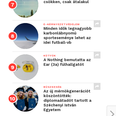
csökken, csak átalakul
E-KÖRNYEZETVÉDELEM
Minden idők legnagyobb
karbonlábnyomú
sporteseménye lehet az
idei futball-vb
KÜTYÜK
A Nothing bemutatta az
Ear (3a) fülhallgatót
BÜSZKESÉG
Az új mérnökgenerációt
köszöntötték:
diplomaátadót tartott a
Széchenyi István
Egyetem