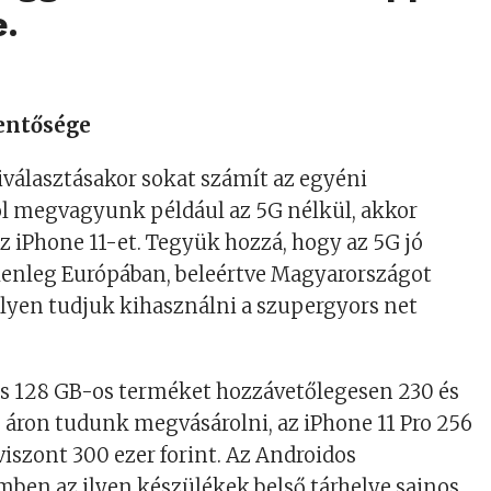
.
lentősége
választásakor sokat számít az egyéni
jól megvagyunk például az 5G nélkül, akkor
az iPhone 11-et. Tegyük hozzá, hogy az 5G jó
elenleg Európában, beleértve Magyarországot
lyen tudjuk kihasználni a szupergyors net
és 128 GB-os terméket hozzávetőlegesen 230 és
s áron tudunk megvásárolni, az iPhone 11 Pro 256
viszont 300 ezer forint. Az Androidos
ben az ilyen készülékek belső tárhelye sajnos