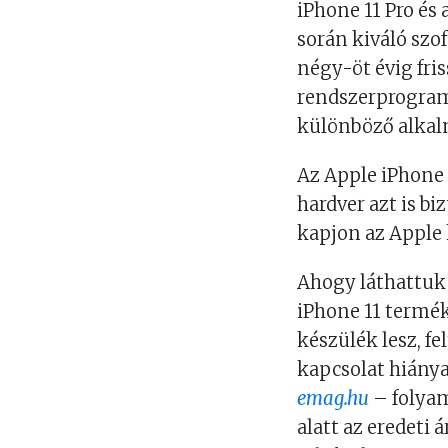
iPhone 11 Pro és
során kiváló szo
négy-öt évig fris
rendszerprogramo
különböző alkalm
Az Apple iPhone 
hardver azt is bi
kapjon az Apple 
Ahogy láthattuk 
iPhone 11 termék
készülék lesz, f
kapcsolat hiánya
emag.hu
– folyam
alatt az eredeti