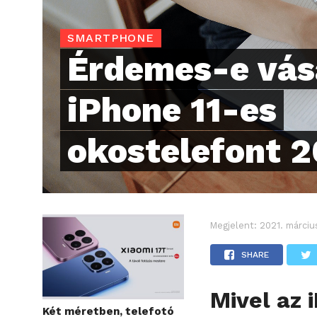
SMARTPHONE
Érdemes-e vás
iPhone 11-es
okostelefont 
Megjelent:
2021. márciu
SHARE
Mivel az 
Két méretben, telefotó