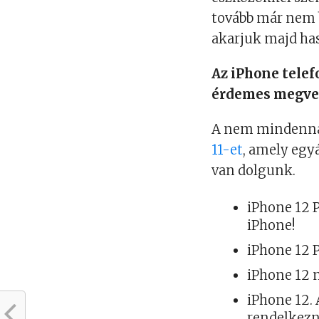
tovább már nem b
akarjuk majd has
Az iPhone tele
érdemes megv
A nem mindennap
11-et
, amely egy
van dolgunk.
iPhone 12 
iPhone!
iPhone 12 P
iPhone 12 
iPhone 12.
rendelkezn