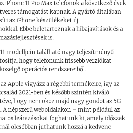
 az iPhone 11 Pro Max telefonok a következő évek
ftveres támogatást kapnak. A gyártó általában
síti az iPhone készülékeket új
kkal. Ebbe beletartoznak a hibajavítások és a
azásfejlesztések is.
11 modelljein található nagy teljesítményű
ztosítja, hogy telefonunk frissebb verziókat
közelgő operációs rendszereiből.
az Apple vigyázz a régebbi termékeire, így az
család 2021-ben és később szintén kiváló
eltéve, hogy nem okoz majd nagy gondot az 5G
. A népszerű weboldalakon – mint például az
atos leárazásokat foghatunk ki, amely időszak
 árnál olcsóbban juthatunk hozzá a kedvenc