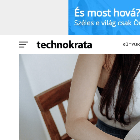
Érdemes-e vásárolni iPhone 11-es oko
KÜTYÜK