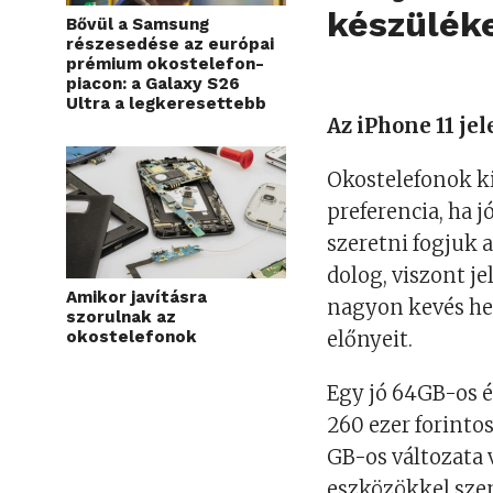
készüléke
Bővül a Samsung
részesedése az európai
prémium okostelefon-
piacon: a Galaxy S26
Ultra a legkeresettebb
Az iPhone 11 je
Okostelefonok ki
preferencia, ha 
szeretni fogjuk 
dolog, viszont j
Amikor javításra
nagyon kevés he
szorulnak az
okostelefonok
előnyeit.
Egy jó 64GB-os 
260 ezer forinto
GB-os változata 
eszközökkel szem