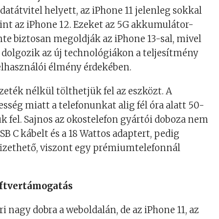
atátvitel helyett, az iPhone 11 jelenleg sokkal
mint az iPhone 12. Ezeket az 5G akkumulátor-
te biztosan megoldják az iPhone 13-sal, mivel
 dolgozik az új technológiákon a teljesítmény
 felhasználói élmény érdekében.
eték nélkül tölthetjük fel az eszközt. A
sség miatt a telefonunkat alig fél óra alatt 50-
k fel. Sajnos az okostelefon gyártói doboza nem
SB C kábelt és a 18 Wattos adaptert, pedig
zethető, viszont egy prémiumtelefonnál
oftvertámogatás
i nagy dobra a weboldalán, de az iPhone 11, az