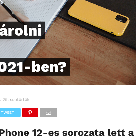
árolni
2021-ben?
s 25. csütörtök
TWEET
iPhone 12-es sorozata lett a