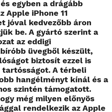
 és egyben a drágább
az Apple iPhone 11
t jóval kedvezőbb áron
jük be. A gyártó szerint a
ozat az eddigi
bíróbb üvegből készült,
lóságot biztosít ezzel is
 tartósságot. A térbeli
obb hangélményt kínál és a
os szintén támogatott.
hogy még milyen előnyös
ággal rendelkezik az Apple