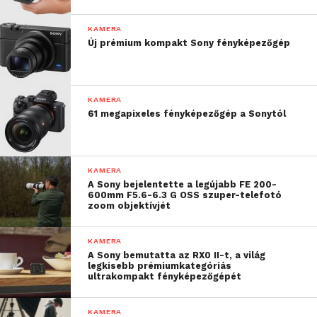
Mindegyik készülékhez egy 30 méterig vízálló,
kezelőgombokkal ellátott és rögzíthető tokot
KAMERA
mellékel a gyártó, valamint gazdag
Új prémium kompakt Sony fényképezőgép
tartozékcsomagot is, így a felhasználónak nem kell
külön tartozékokat vásárolnia a rögzítéshez.
KAMERA
61 megapixeles fényképezőgép a Sonytól
KAMERA
A Sony bejelentette a legújabb FE 200-
600mm F5.6-6.3 G OSS szuper-telefotó
zoom objektívjét
KAMERA
A Sony bemutatta az RX0 II-t, a világ
legkisebb prémiumkategóriás
ultrakompakt fényképezőgépét
KAMERA