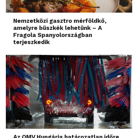
Nemzetközi gasztro mérföldkő,
amelyre büszkék lehetünk – A
Fragola Spanyolországban
terjeszkedik
Az OMV Hungária határozatlan időre