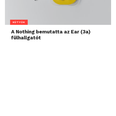
KÜTYÜK
A Nothing bemutatta az Ear (3a)
fülhallgatót