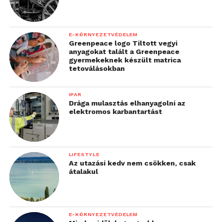
E-KÖRNYEZETVÉDELEM
Greenpeace logo Tiltott vegyi
anyagokat talált a Greenpeace
gyermekeknek készült matrica
tetoválásokban
IPAR
Drága mulasztás elhanyagolni az
elektromos karbantartást
LIFESTYLE
Az utazási kedv nem csökken, csak
átalakul
E-KÖRNYEZETVÉDELEM