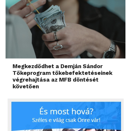
Megkezdődhet a Demján Sándor
Tőkeprogram tőkebefektetéseinek
végrehajtása az MFB döntését
követően