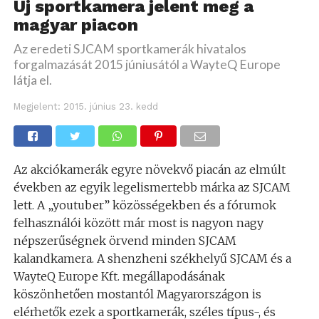
Új sportkamera jelent meg a
magyar piacon
Az eredeti SJCAM sportkamerák hivatalos
forgalmazását 2015 júniusától a WayteQ Europe
látja el.
Megjelent:
2015. június 23. kedd
Az akciókamerák egyre növekvő piacán az elmúlt
években az egyik legelismertebb márka az SJCAM
lett. A „youtuber” közösségekben és a fórumok
felhasználói között már most is nagyon nagy
népszerűségnek örvend minden SJCAM
kalandkamera. A shenzheni székhelyű SJCAM és a
WayteQ Europe Kft. megállapodásának
köszönhetően mostantól Magyarországon is
elérhetők ezek a sportkamerák, széles típus-, és