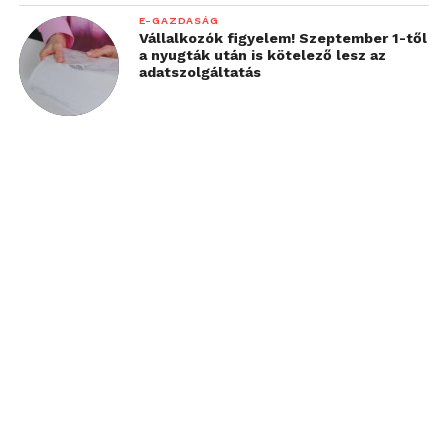
E-GAZDASÁG
Vállalkozók figyelem! Szeptember 1-től
a nyugták után is kötelező lesz az
adatszolgáltatás