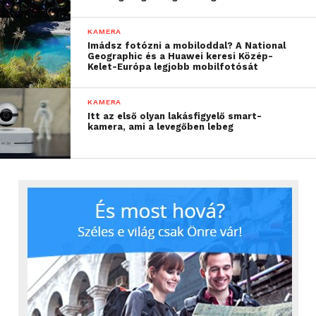
KAMERA
Imádsz fotózni a mobiloddal? A National
Geographic és a Huawei keresi Közép-
Kelet-Európa legjobb mobilfotósát
KAMERA
Itt az első olyan lakásfigyelő smart-
kamera, ami a levegőben lebeg
Az SJCAM sportkamerák bruttó 26.900 Ft-os
fogyasztói ártól érhetők el hivatalosan
Magyarországon, 2015 júniusától.