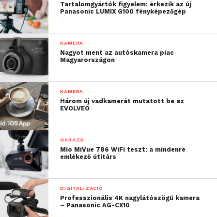
Tartalomgyártók figyelem: érkezik az új
jellemzik. Ebből is kapható WiFi-s változat.
Panasonic LUMIX G100 fényképezőgép
KAMERA
Nagyot ment az autóskamera piac
Magyarországon
KAMERA
Három új vadkamerát mutatott be az
EVOLVEO
GARÁZS
Mio MiVue 786 WiFi teszt: a mindenre
emlékező útitárs
A csúcsmodell, az SJ5000+ WiFi minden tekintetben
felveszi a versenyt a nagy gyártók csúcsmodelljeivel:
DIGITALIZÁCIÓ
16 megapixeles Panasonic f2.8 CMOS szenzor, 60
Professzionális 4K nagylátószögű kamera
– Panasonic AG-CX10
képkocka/másodperces FullHD felvétel (120/HD).