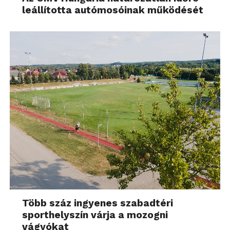
leállította autómosóinak működését
Több száz ingyenes szabadtéri
sporthelyszín várja a mozogni
vágyókat