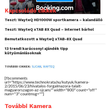
Kapcsolódó cikkek
A felhasználók nagyon megszerették ezeket a
Teszt: WayteQ HD1000W sportkamera – kalandálló
kamerákat, hiszen használatuk rendkívül egyszerű,
Teszt: WayteQ xTAB 8X Quad – internet bárhol
méretük miatt könnyen hordozhatók, és szinte
bármilyen helyzetben alkalmazhatók különböző
Bemutatkozott a WayteQ xTAB-8X Quad
rögzítési technikákkal.
13 trendi karácsonyi ajándék tipp
A belépő szintű SJ4000 típus is már FullHD
kütyümániásoknak
felbontást kínál, beépített, színes LCD-vel és 170°-os
látószög mellett. A WiFi-vel turbózott változatot már
TOVÁBBI CIKKEK:
SJCAM
,
WAYTEQ
okostelefonról lehet vezérelni élőképpel együtt.
[fbcomments
url="https://www.technokrata.hu/kutyuk/kamera-
2/2015/06/23/hivatalos-forgalmazora-talalt-
magyarorszagon-az-sjcam/" width="800" count="off"
num="3" countmsg=""]
További Kamera