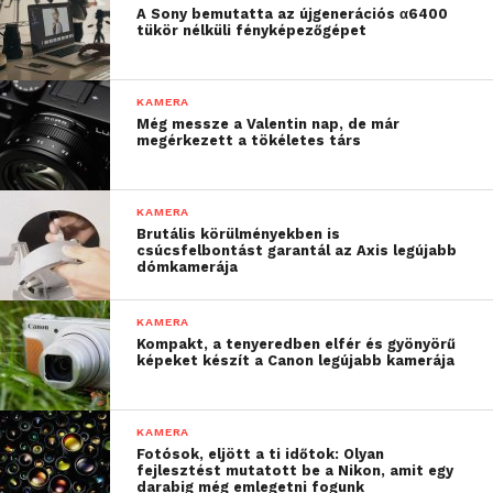
A Sony bemutatta az újgenerációs α6400
tükör nélküli fényképezőgépet
KAMERA
Még messze a Valentin nap, de már
megérkezett a tökéletes társ
A rengeteg forgalomban lévő, hamisított SJCAM
kamera problémáját felismerve a gyártó egy egyedi,
lekaparható, speciális matricát helyezett el az eredeti
KAMERA
Brutális körülményekben is
termékek dobozán. A vásárlás folyamán a vevő így
csúcsfelbontást garantál az Axis legújabb
megbizonyosodhat a gyártó weboldalán a termék
dómkamerája
eredetiségéről.
KAMERA
Kompakt, a tenyeredben elfér és gyönyörű
képeket készít a Canon legújabb kamerája
KAMERA
Fotósok, eljött a ti időtok: Olyan
fejlesztést mutatott be a Nikon, amit egy
darabig még emlegetni fogunk