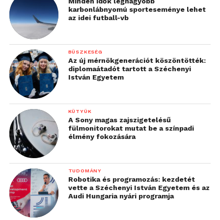
Minden idők legnagyobb
karbonlábnyomú sporteseménye lehet
az idei futball-vb
BÜSZKESÉG
Az új mérnökgenerációt köszöntötték:
diplomaátadót tartott a Széchenyi
István Egyetem
KÜTYÜK
A Sony magas zajszigetelésű
fülmonitorokat mutat be a színpadi
élmény fokozására
TUDOMÁNY
Robotika és programozás: kezdetét
vette a Széchenyi István Egyetem és az
Audi Hungaria nyári programja