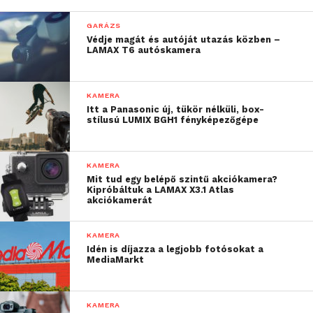
GARÁZS
Védje magát és autóját utazás közben –
LAMAX T6 autóskamera
KAMERA
Itt a Panasonic új, tükör nélküli, box-
stílusú LUMIX BGH1 fényképezőgépe
KAMERA
Mit tud egy belépő szintű akciókamera?
Kipróbáltuk a LAMAX X3.1 Atlas
akciókamerát
Az M10-es típus egy SJ4000-rel megegyező tudású,
de kisebb kompaktabb kialakítású, és szintén
KAMERA
Idén is díjazza a legjobb fotósokat a
rendelkezik WiFi- s variánssal is. Ezekből a
MediaMarkt
típusokból (SJ4000, M10) széles színskála kapható.
Az SJ5000 már egy magasabb szintet képvisel: 2”-os
kijelző, Panasonic képszenzor f2.8 fényerővel
KAMERA