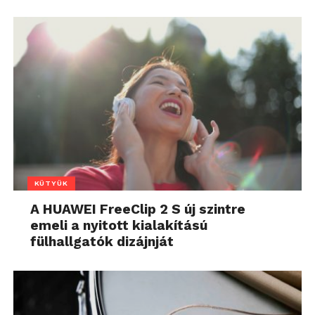
KÜTYÜK
A HUAWEI FreeClip 2 S új szintre
emeli a nyitott kialakítású
fülhallgatók dizájnját