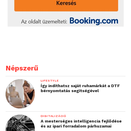
Népszerű
LIFESTYLE
Így indíthatsz saját ruhamárkát a DTF
bérnyomtatás segítségével
DIGITALIZÁCIÓ
A mesterséges intelligencia fejlődése
és az ipari forradalom párhuzamai