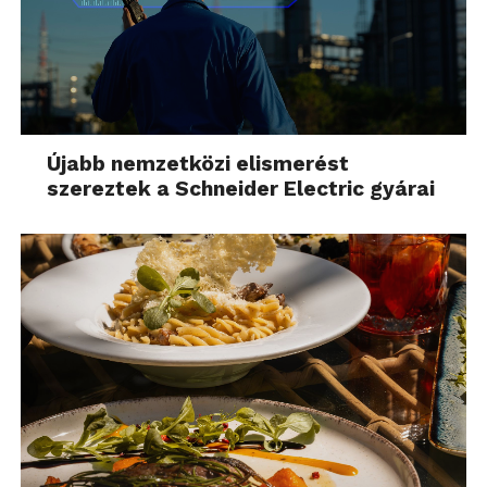
Újabb nemzetközi elismerést
szereztek a Schneider Electric gyárai