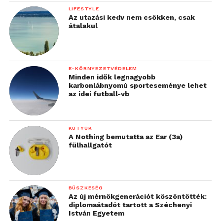
LIFESTYLE
Az utazási kedv nem csökken, csak
átalakul
E-KÖRNYEZETVÉDELEM
Minden idők legnagyobb
karbonlábnyomú sporteseménye lehet
az idei futball-vb
KÜTYÜK
A Nothing bemutatta az Ear (3a)
fülhallgatót
BÜSZKESÉG
Az új mérnökgenerációt köszöntötték:
diplomaátadót tartott a Széchenyi
István Egyetem