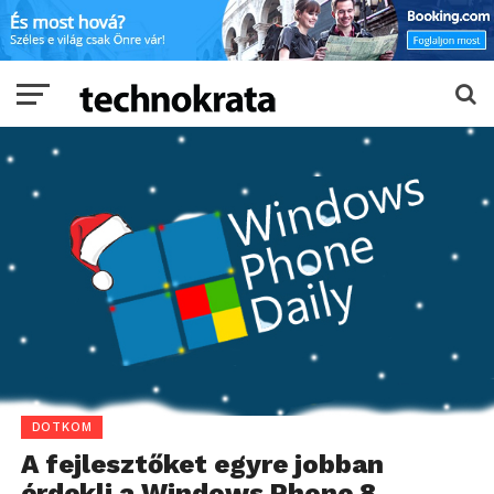
DOTKOM
A fejlesztőket egyre jobban
érdekli a Windows Phone 8