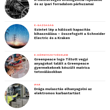
és az ipari forradalom párhuzamai
E-GAZDASÁG
Szintet lép a hálózati kapacitás
kihasználása – összefogott a Schneider
Electric és a Kraken
E-KÖRNYEZETVÉDELEM
Greenpeace logo Tiltott vegyi
anyagokat talált a Greenpeace
gyermekeknek készült matrica
tetoválásokban
IPAR
Drága mulasztás elhanyagolni az
elektromos karbantartást