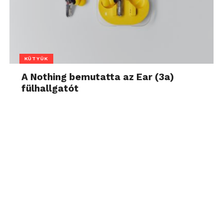
KÜTYÜK
A Nothing bemutatta az Ear (3a)
fülhallgatót