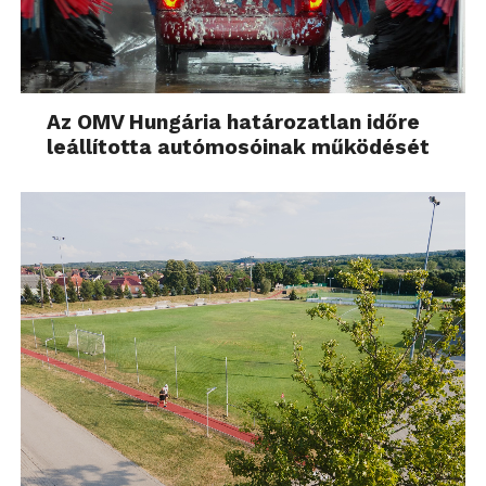
Az OMV Hungária határozatlan időre
leállította autómosóinak működését