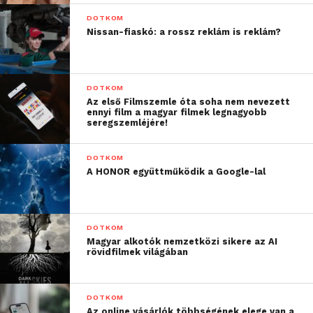
DOTKOM
Nissan-fiaskó: a rossz reklám is reklám?
DOTKOM
Az első Filmszemle óta soha nem nevezett
ennyi film a magyar filmek legnagyobb
seregszemléjére!
DOTKOM
A HONOR együttműködik a Google-lal
DOTKOM
Magyar alkotók nemzetközi sikere az AI
rövidfilmek világában
DOTKOM
Az online vásárlók többségének elege van a