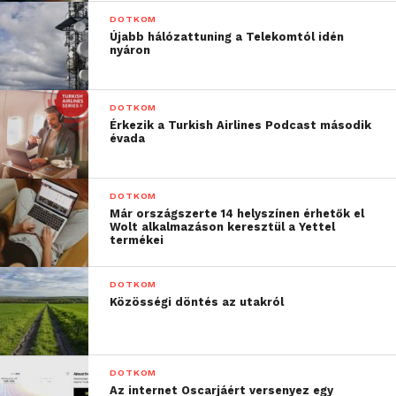
DOTKOM
Újabb hálózattuning a Telekomtól idén
nyáron
DOTKOM
Érkezik a Turkish Airlines Podcast második
évada
DOTKOM
Már országszerte 14 helyszínen érhetők el
Wolt alkalmazáson keresztül a Yettel
termékei
DOTKOM
Közösségi döntés az utakról
DOTKOM
Az internet Oscarjáért versenyez egy