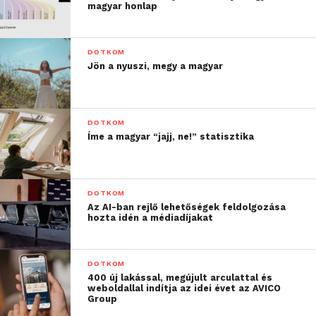
magyar honlap
DOTKOM
Jön a nyuszi, megy a magyar
DOTKOM
Íme a magyar “jajj, ne!” statisztika
DOTKOM
Az AI-ban rejlő lehetőségek feldolgozása
hozta idén a médiadíjakat
DOTKOM
400 új lakással, megújult arculattal és
weboldallal indítja az idei évet az AVICO
Group