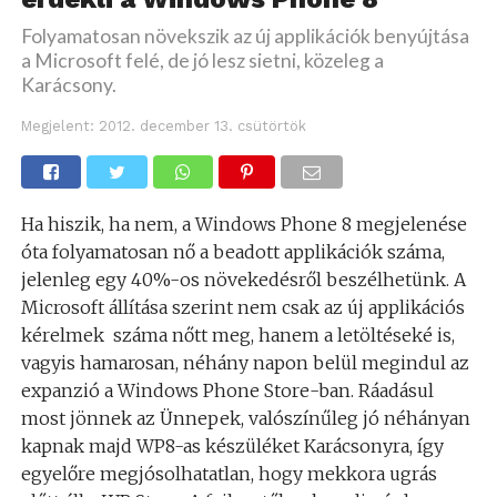
Folyamatosan növekszik az új applikációk benyújtása
a Microsoft felé, de jó lesz sietni, közeleg a
Karácsony.
Megjelent:
2012. december 13. csütörtök
Ha hiszik, ha nem, a Windows Phone 8 megjelenése
óta folyamatosan nő a beadott applikációk száma,
jelenleg egy 40%-os növekedésről beszélhetünk. A
Microsoft állítása szerint nem csak az új applikációs
kérelmek száma nőtt meg, hanem a letöltéseké is,
vagyis hamarosan, néhány napon belül megindul az
expanzió a Windows Phone Store-ban. Ráadásul
most jönnek az Ünnepek, valószínűleg jó néhányan
kapnak majd WP8-as készüléket Karácsonyra, így
egyelőre megjósolhatatlan, hogy mekkora ugrás