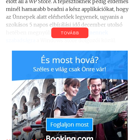
előtt áll a WP Store. A fejlesztőknek pedig érdemes
minél hamarabb beadni a kész applikációkat, hogy
az Ünnepek alatt elérhetőek legyenek, ugyanis a
szokásos 5 napos elbírálási idő december utolsó
hetében megnyúlik, mivel
sokan mennek
TOVÁBB
szabadságra
a Windows Store dolgozói közül.