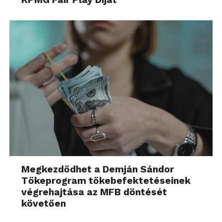
Megkezdődhet a Demján Sándor
Tőkeprogram tőkebefektetéseinek
végrehajtása az MFB döntését
követően