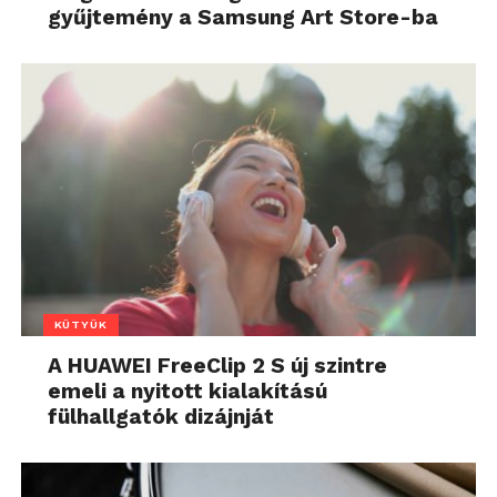
gyűjtemény a Samsung Art Store-ba
KÜTYÜK
A HUAWEI FreeClip 2 S új szintre
emeli a nyitott kialakítású
fülhallgatók dizájnját