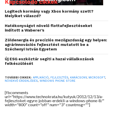
Kapcsolódó cikkek
Logitech kormány vagy Xbox kormány szett?
Melyiket válaszd?
Hatékonyságot növelő flottafejlesztéseket
indított a Waberer’s
Zöldenergia és precíziós mezőgazdaság egy helyen:
agrárinnovációs fejlesztést mutatott be a
Széchenyi István Egyetem
Új ESG eszköztár segíti a hazai vállalkozások
felkészülését
TOVÁBBI CIKKEK:
APPLIKÁCIÓ
,
FEJLESZTÉS
,
KARÁCSONY
,
MICROSOFT
,
NÖVEKVŐ ÉRDEKLŐDÉS
,
WINDOWS PHONE STORE
[fbcomments
url="https://www.technokrata.hu/kutyuk/2012/12/13/a-
fejlesztoket-egyre-jobban-erdekli-a-windows-phone-8/"
width="800" count="off" num="3" countmsg=""]