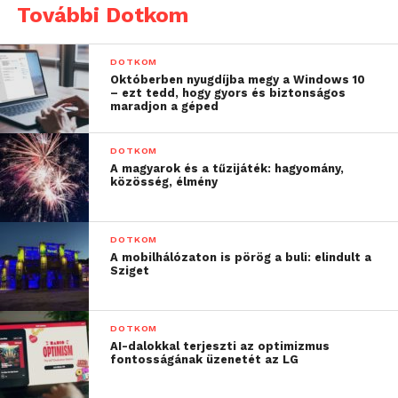
További Dotkom
DOTKOM
Októberben nyugdíjba megy a Windows 10
– ezt tedd, hogy gyors és biztonságos
maradjon a géped
DOTKOM
A magyarok és a tűzijáték: hagyomány,
közösség, élmény
DOTKOM
A mobilhálózaton is pörög a buli: elindult a
Sziget
DOTKOM
AI-dalokkal terjeszti az optimizmus
fontosságának üzenetét az LG