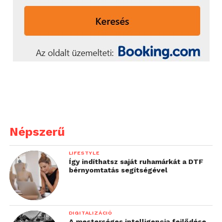
Népszerű
LIFESTYLE
Így indíthatsz saját ruhamárkát a DTF
bérnyomtatás segítségével
DIGITALIZÁCIÓ
A mesterséges intelligencia fejlődése