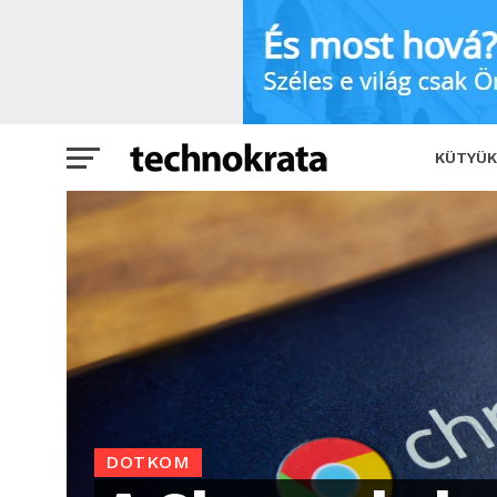
A Chrome behozta a jelszókezelési hiá
KÜTYÜK
DOTKOM