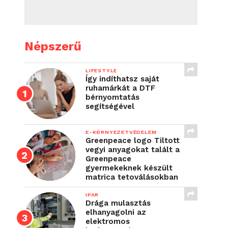
Népszerű
LIFESTYLE
Így indíthatsz saját
ruhamárkát a DTF
bérnyomtatás
segítségével
E-KÖRNYEZETVÉDELEM
Greenpeace logo Tiltott
vegyi anyagokat talált a
Greenpeace
gyermekeknek készült
matrica tetoválásokban
IPAR
Drága mulasztás
elhanyagolni az
elektromos