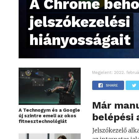
A Chrome beho
jelszókezelési
hiányosságait
Megjelent:
2022. februá
SHARE
Már manu
A Technogym és a Google
belépési 
új szintre emeli az okos
fitnesztechnológiát
Jelszókezelő alk