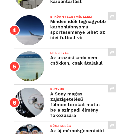
karbantartást
E-KÖRNYEZETVÉDELEM
Minden idők legnagyobb
karbonlábnyomú
sporteseménye lehet az
idei futball-vb
LIFESTYLE
Az utazási kedv nem
csökken, csak átalakul
KÜTYÜK
A Sony magas
zajszigetelésű
fülmonitorokat mutat
be a színpadi élmény
fokozására
BÜSZKESÉG
Az új mérnökgenerációt