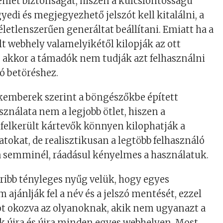
lenlét biztonságát, hiszen a kulcsfontosságú
edi és megjegyezhető jelszót kell kitalálni, a
életlenszerűen generáltat beállítani. Emiatt ha a
lt webhely valamelyikétől kilopják az ott
ót, akkor a támadók nem tudják azt felhasználni
ó betöréshez.
akemberek szerint a böngészőkbe épített
sználata nem a legjobb ötlet, hiszen a
felkerült kártevők könnyen kilophatják a
atokat, de realisztikusan a legtöbb felhasználó
a semminél, ráadásul kényelmes a használatuk.
ribb tényleges nyűg velük, hogy egyes
ajánlják fel a név és a jelszó mentését, ezzel
t okozva az olyanoknak, akik nem ugyanazt a
ák újra és újra minden egyes webhelyen. Most