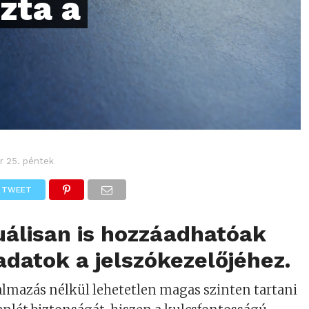
zta a
r 25. péntek
TWEET
álisan is hozzáadhatóak
adatok a jelszókezelőjéhez.
almazás nélkül lehetetlen magas szinten tartani