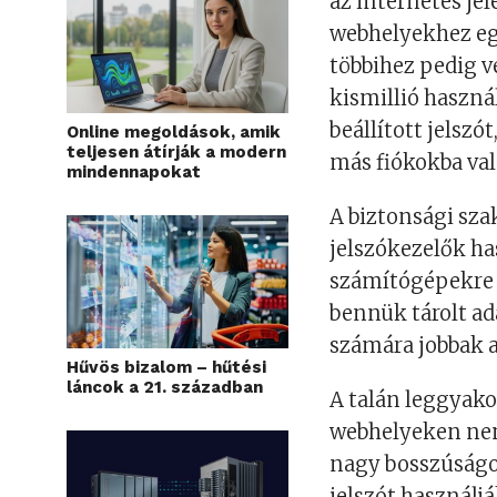
az internetes je
webhelyekhez egy
többihez pedig v
kismillió haszná
beállított jelsz
Online megoldások, amik
teljesen átírják a modern
más fiókokba val
mindennapokat
A biztonsági sz
jelszókezelők ha
számítógépekre 
bennük tárolt ad
számára jobbak 
Hűvös bizalom – hűtési
láncok a 21. században
A talán leggyako
webhelyeken nem 
nagy bosszúságo
jelszót használj