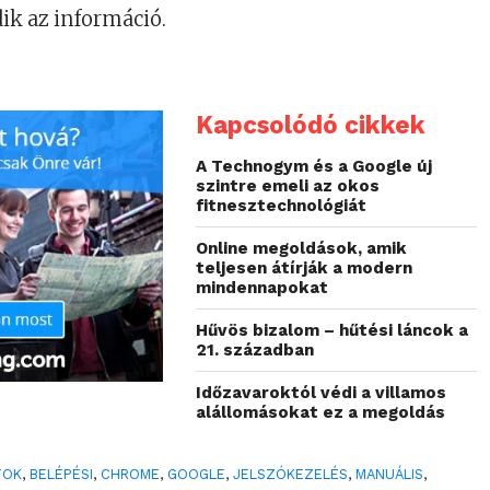
dik az információ.
Kapcsolódó cikkek
A Technogym és a Google új
szintre emeli az okos
fitnesztechnológiát
Online megoldások, amik
teljesen átírják a modern
mindennapokat
Hűvös bizalom – hűtési láncok a
21. században
Időzavaroktól védi a villamos
alállomásokat ez a megoldás
TOK
,
BELÉPÉSI
,
CHROME
,
GOOGLE
,
JELSZÓKEZELÉS
,
MANUÁLIS
,