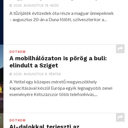
2025. AUGUSZTUS 19. KEDD
A tűzijáték évtizedek óta része a magyar ünnepeknek
– augusztus 20-án a Duna fölött, szilveszterkor a...
DOTKOM
A mobilhálózaton is pörög a buli:
elindult a Sziget
2025. AUGUSZTUS 8. PÉNTEK
A Yettel egy közepes méretű megyeszékhely
kapacitásával készül Európa egyik legnagyobb zenei
eseményére Kétszázszor több telefonhívás,...
DOTKOM
AI-dalokkal terjeszti az