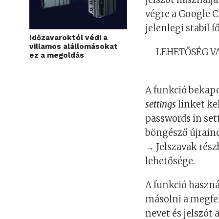
végre a Google 
jelenlegi stabil 
Időzavaroktól védi a
villamos alállomásokat
LEHETŐSÉG VA
ez a megoldás
A funkció bekap
settings
linket ke
passwords in sett
böngésző újraind
→ Jelszavak rés
lehetősége.
A funkció haszná
másolni a megfel
nevet és jelszó