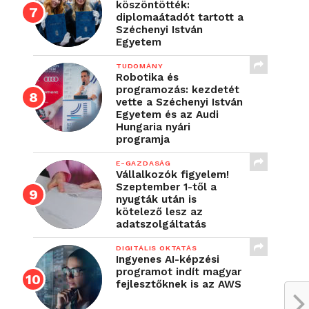
köszöntötték:
diplomaátadót tartott a
Széchenyi István
Egyetem
TUDOMÁNY
Robotika és
programozás: kezdetét
vette a Széchenyi István
Egyetem és az Audi
Hungaria nyári
programja
E-GAZDASÁG
Vállalkozók figyelem!
Szeptember 1-től a
nyugták után is
kötelező lesz az
adatszolgáltatás
DIGITÁLIS OKTATÁS
Ingyenes AI-képzési
programot indít magyar
fejlesztőknek is az AWS