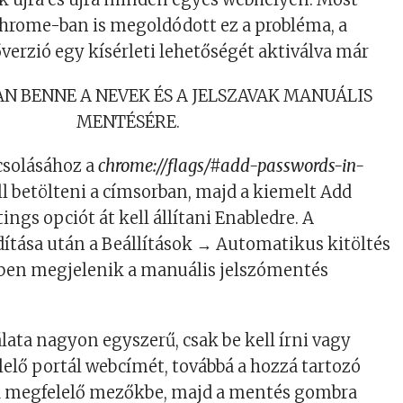
Chrome-ban is megoldódott ez a probléma, a
főverzió egy kísérleti lehetőségét aktiválva már
N BENNE A NEVEK ÉS A JELSZAVAK MANUÁLIS
MENTÉSÉRE.
csolásához a
chrome://flags/#add-passwords-in-
ll betölteni a címsorban, majd a kiemelt Add
ings opciót át kell állítani Enabledre. A
ítása után a Beállítások → Automatikus kitöltés
zben megjelenik a manuális jelszómentés
lata nagyon egyszerű, csak be kell írni vagy
elő portál webcímét, továbbá a hozzá tartozó
t a megfelelő mezőkbe, majd a mentés gombra