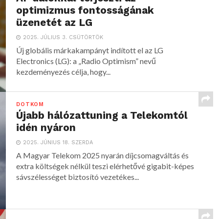
optimizmus fontosságának
üzenetét az LG
2025. JÚLIUS 3. CSÜTÖRTÖK
Új globális márkakampányt indított el az LG
Electronics (LG): a „Radio Optimism” nevű
kezdeményezés célja, hogy...
DOTKOM
Újabb hálózattuning a Telekomtól
idén nyáron
2025. JÚNIUS 18. SZERDA
A Magyar Telekom 2025 nyarán díjcsomagváltás és
extra költségek nélkül teszi elérhetővé gigabit-képes
sávszélességet biztosító vezetékes...