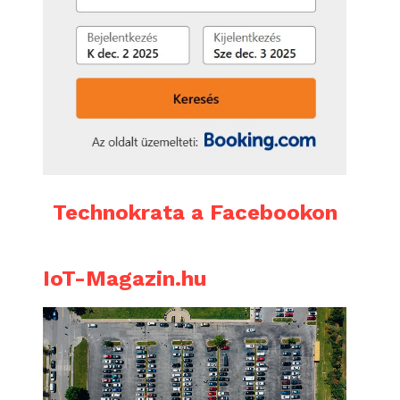
Technokrata a Facebookon
IoT-Magazin.hu