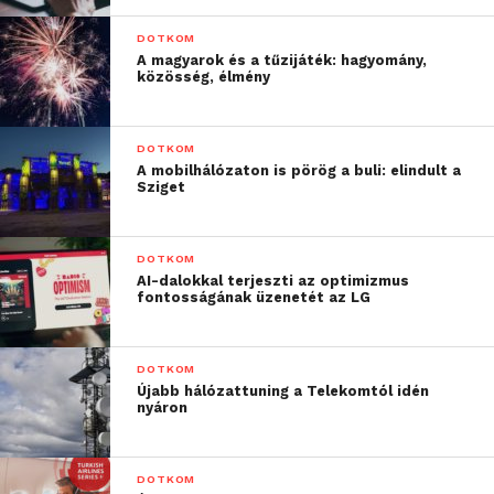
DOTKOM
A magyarok és a tűzijáték: hagyomány,
közösség, élmény
DOTKOM
A mobilhálózaton is pörög a buli: elindult a
Sziget
DOTKOM
AI-dalokkal terjeszti az optimizmus
fontosságának üzenetét az LG
DOTKOM
Újabb hálózattuning a Telekomtól idén
nyáron
A változás az álhírek térnyerésével függ össze,
DOTKOM