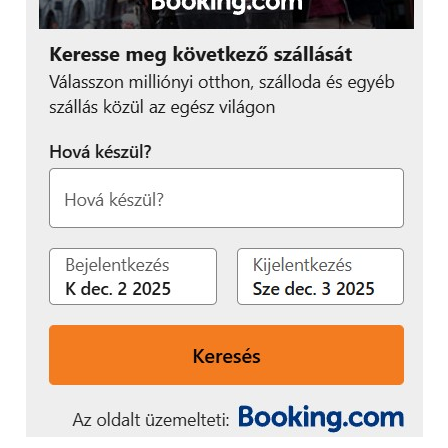
– hangsúlyozta a felmérés eredményei kapcsán Sajti
Botond, a FLOW PR cégvezető partnere.