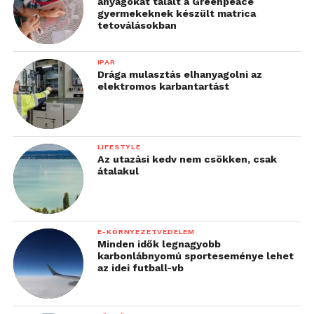
anyagokat talált a Greenpeace
gyermekeknek készült matrica
tetoválásokban
IPAR
Drága mulasztás elhanyagolni az
elektromos karbantartást
LIFESTYLE
Az utazási kedv nem csökken, csak
átalakul
E-KÖRNYEZETVÉDELEM
Minden idők legnagyobb
karbonlábnyomú sporteseménye lehet
az idei futball-vb