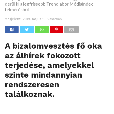
derül ki a legfrissebb Trendlabor Médiaindex
felmérésből.
Megjelent:
2019. május 19. vasárnap
A bizalomvesztés fő oka
az álhírek fokozott
terjedése, amelyekkel
szinte mindannyian
rendszeresen
találkoznak.