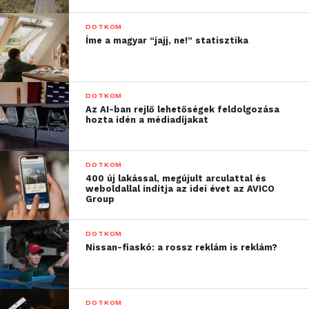
DOTKOM
Íme a magyar “jajj, ne!” statisztika
DOTKOM
Az AI-ban rejlő lehetőségek feldolgozása
hozta idén a médiadíjakat
DOTKOM
400 új lakással, megújult arculattal és
weboldallal indítja az idei évet az AVICO
Group
Az új helyzethez igazodva a sajtó munkatársainak
több mint négyötöde a korábbinál nagyobb
DOTKOM
figyelmet fordít az álhírek kiszűrésére. Közel 70%-
Nissan-fiaskó: a rossz reklám is reklám?
uk szerint ugyanakkor a hírverseny erősödése
kisebb-nagyobb mértékben, de megnehezíti az
internetes értesülések ellenőrzését. Erre utal az is,
DOTKOM