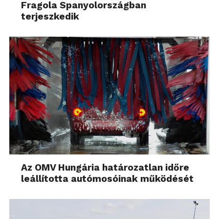
Fragola Spanyolországban
terjeszkedik
Az OMV Hungária határozatlan időre
leállította autómosóinak működését