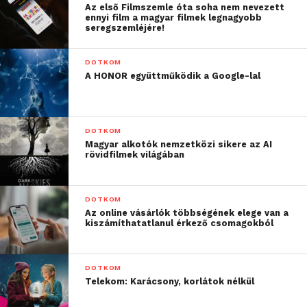
hogy a válaszadók ötöde egyértelműen, 42%-a pedig
Az első Filmszemle óta soha nem nevezett
ennyi film a magyar filmek legnagyobb
részben úgy látja, hogy a közösségi médiában
seregszemléjére!
terjedő álhírek terjedése miatt a hagyományos
médiában is több álhír jelenik meg.
DOTKOM
A HONOR együttműködik a Google-lal
DOTKOM
Magyar alkotók nemzetközi sikere az AI
rövidfilmek világában
DOTKOM
Az online vásárlók többségének elege van a
kiszámíthatatlanul érkező csomagokból
DOTKOM
Telekom: Karácsony, korlátok nélkül