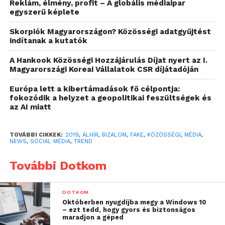
Reklám, élmény, profit – A globális médiaipar
egyszerű képlete
Harmadik alkalommal készített felmérést újságírók
körében a közösségi oldalak használatáról a FLOW
Skorpiók Magyarországon? Közösségi adatgyűjtést
indítanak a kutatók
PR. A 2010 óta négyévente elvégzett
Trendlabor
Médiaindex
kutatások eredményeit összevetve
A Hankook Közösségi Hozzájárulás Díjat nyert az I.
megállapítható, hogy az elmúlt négy évben
Magyarországi Koreai Vállalatok CSR díjátadóján
nagymértékben visszaesett a közösségi csatornákba
Európa lett a kibertámadások fő célpontja:
vetett bizalom: kétszeresére nőtt azok száma, akik
fokozódik a helyzet a geopolitikai feszültségek és
szerint ezek a felületek nem tekinthetők hiteles
az AI miatt
forrásnak, és a korábbi 21%-ról alig 4%-ra zuhant
vissza azon újságírók aránya, akik inkább
TOVÁBBI CIKKEK:
2019
,
ÁLHÍR
,
BIZALOM
,
FAKE
,
KÖZÖSSÉGI
,
MÉDIA
,
megbízhatónak tekintik ezeket a felületeket a
NEWS
,
SOCIAL MÉDIA
,
TREND
munkájukhoz szükséges információk begyűjtése
További Dotkom
során.
DOTKOM
Októberben nyugdíjba megy a Windows 10
– ezt tedd, hogy gyors és biztonságos
maradjon a géped