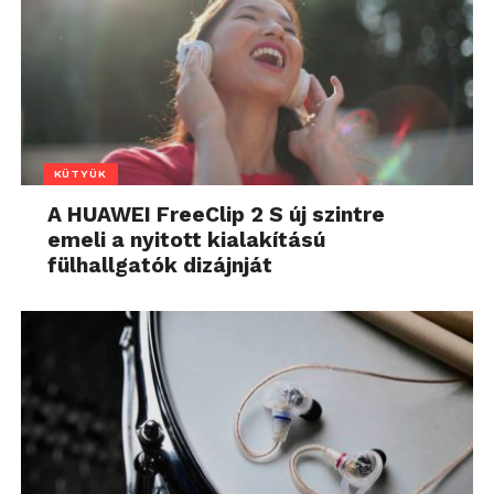
KÜTYÜK
A HUAWEI FreeClip 2 S új szintre
emeli a nyitott kialakítású
fülhallgatók dizájnját