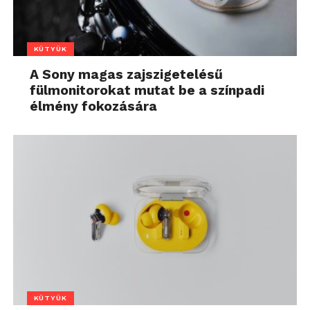
KÜTYÜK
A Sony magas zajszigetelésű
fülmonitorokat mutat be a színpadi
élmény fokozására
KÜTYÜK