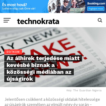
DOTKOM
Az álhírek terjedése miatt
kevésbé bíznak a
közösségi médiában az
újságírók
Kép: The Guardian Nigeria
Jelentősen csökkent a közösségi oldalak hitelessége
az újságírók szemében az elmúlt négy év során –