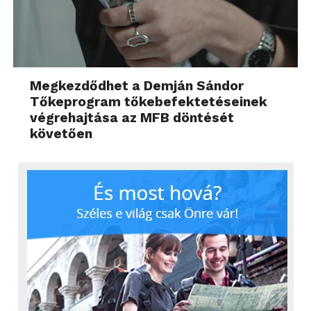
Megkezdődhet a Demján Sándor
Tőkeprogram tőkebefektetéseinek
végrehajtása az MFB döntését
követően