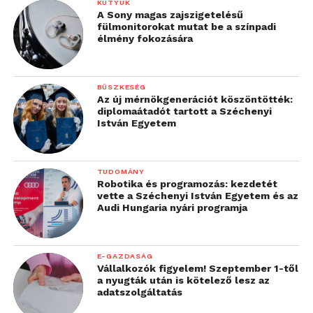
KÜTYÜK
A Sony magas zajszigetelésű
fülmonitorokat mutat be a színpadi
élmény fokozására
BÜSZKESÉG
Az új mérnökgenerációt köszöntötték:
diplomaátadót tartott a Széchenyi
István Egyetem
TUDOMÁNY
Robotika és programozás: kezdetét
vette a Széchenyi István Egyetem és az
Audi Hungaria nyári programja
E-GAZDASÁG
Vállalkozók figyelem! Szeptember 1-től
a nyugták után is kötelező lesz az
adatszolgáltatás