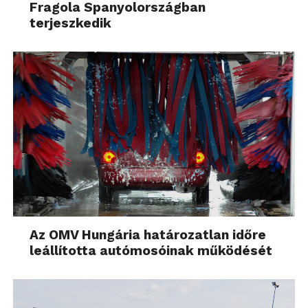
Fragola Spanyolországban
terjeszkedik
Az OMV Hungária határozatlan időre
leállította autómosóinak működését