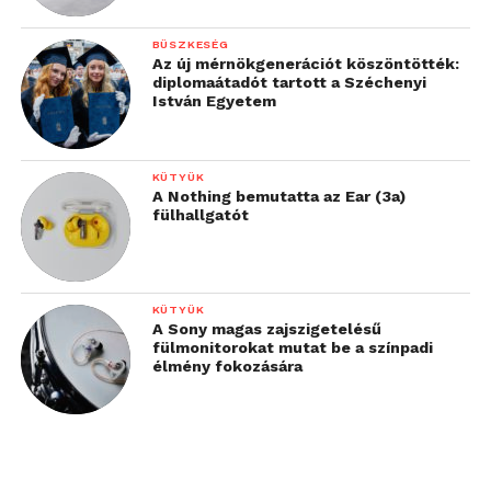
BÜSZKESÉG
Az új mérnökgenerációt köszöntötték:
diplomaátadót tartott a Széchenyi
István Egyetem
KÜTYÜK
A Nothing bemutatta az Ear (3a)
fülhallgatót
KÜTYÜK
A Sony magas zajszigetelésű
fülmonitorokat mutat be a színpadi
élmény fokozására