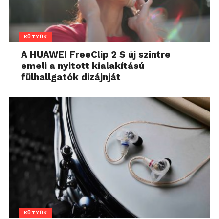
KÜTYÜK
A HUAWEI FreeClip 2 S új szintre
emeli a nyitott kialakítású
fülhallgatók dizájnját
KÜTYÜK