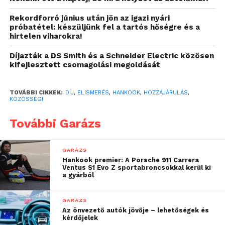
Magyarországi gyárának 2006-os alapítása óta a
Rekordforró június után jön az igazi nyári
Hankook országszerte folytat aktív CSR-
próbatétel: készüljünk fel a tartós hőségre és a
kezdeményezéseket, hozzájárulva a helyi
hirtelen viharokra!
közösségek fejlesztéséhez. A 2012-ben indított
Díjazták a DS Smith és a Schneider Electric közösen
„Hankook Értékteremtő Program” keretében a
kifejlesztett csomagolási megoldását
vállalat eddig több mint 28 ezer gumiabroncsot
adományozott több mint 2 800 közhasznú
TOVÁBBI CIKKEK:
DÍJ
,
ELISMERÉS
,
HANKOOK
,
HOZZÁJÁRULÁS
,
szervezetnek, köztük az Országos
KÖZÖSSÉGI
Mentőszolgálatnak és a Magyar Vörökeresztnek,
További Garázs
támogatva ezzel a biztonságosabb és hatékonyabb
működésüket.
GARÁZS
A Hankook elkötelezett a helyi közösségek
Hankook premier: A Porsche 911 Carrera
Ventus S1 Evo Z sportabroncsokkal kerül ki
életminőségének javítása mellett is. A dunaújvárosi
a gyárból
Szent Pantaleon Kórháznak, a régió egyik
kulcsfontosságú egészségügyi intézményének
GARÁZS
2019-ben adományozott modern
Az önvezető autók jövője – lehetőségek és
kérdőjelek
lélegeztetőgépeket a vállalat. 2020-ban