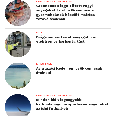
E-KÖRNYEZETVÉDELEM
Greenpeace logo Tiltott vegyi
anyagokat talált a Greenpeace
gyermekeknek készült matrica
tetoválásokban
IPAR
Drága mulasztás elhanyagolni az
elektromos karbantartást
LIFESTYLE
Az utazási kedv nem csökken, csak
átalakul
E-KÖRNYEZETVÉDELEM
Minden idők legnagyobb
karbonlábnyomú sporteseménye lehet
az idei futball-vb