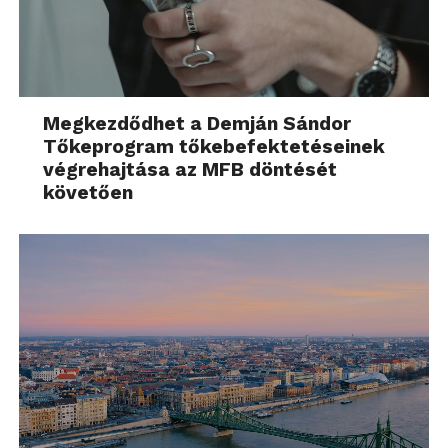
Megkezdődhet a Demján Sándor
Tőkeprogram tőkebefektetéseinek
végrehajtása az MFB döntését
követően