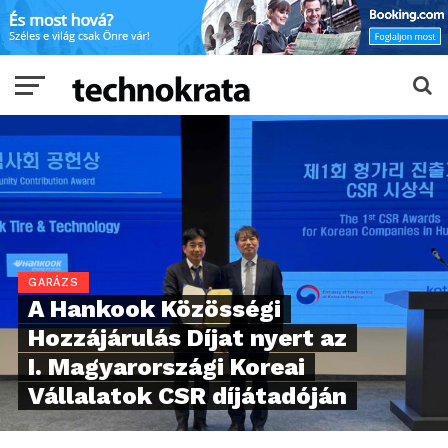
GARÁZS
A Hankook Közösségi
Hozzájárulás Díjat nyert az
I. Magyarországi Koreai
Vállalatok CSR díjátadóján