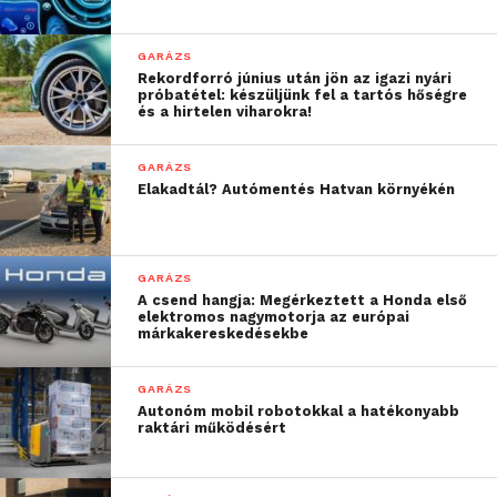
védőfelszereléseket biztosított a COVID-19
világjárvány idején, 2024-ben pedig nővérhívó
GARÁZS
rendszert telepített a sebészeti osztályon. Idén 3
Rekordforró június után jön az igazi nyári
próbatétel: készüljünk fel a tartós hőségre
millió forint értékű eszközbeszerzéssel és
és a hirtelen viharokra!
korszerűsítéssel támogatta a gyermekosztály
fejlesztését.
GARÁZS
Elakadtál? Autómentés Hatvan környékén
A helyi egészségügyi infrastruktúra fejlesztéséhez
való hozzájárulás elismeréseként, a Hankook Tire
lett az első vállalat, amely megkapta a Szent
GARÁZS
Pantaleon Kórház „Kiemelkedő Támogatói Díját” a
A csend hangja: Megérkeztett a Honda első
elektromos nagymotorja az európai
júliusban megrendezett Semmelweis-napi
márkakereskedésekbe
ünnepségen.
GARÁZS
Az egészségügyi kezdeményezéseken túl a
Autonóm mobil robotokkal a hatékonyabb
Hankook változatos, helyi igényekre szabott CSR-
raktári működésért
projektekkel erősíti kapcsolatait a közösségekkel,
beleértve a közösségi infrastruktúra fejlesztését a