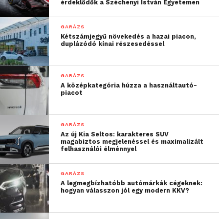
és Indonéziában. Ezek a átfogó kezdeményezések
érdeklődők a Széchenyi István Egyetemen
magukban foglalják a gumiabroncs-adományozást, a
tehetséggondozást, a fogyatékkal élők számára
GARÁZS
Kétszámjegyű növekedés a hazai piacon,
történő munkahelyteremtést, a hátrányos helyzetű
duplázódó kínai részesedéssel
háztartások és helyi közösségek támogatását, a
közlekedésbiztonság javítását, az orvosi
segítségnyújtást és ökoszisztéma-helyreállítási
GARÁZS
A középkategória húzza a használtautó-
projekteket.
piacot
A Hankook a jövőben is folytatni kívánja a helyi
közösségekkel folytatott, szoros kommunikáción
GARÁZS
alapuló kezdeményezéseit, aktívan megvalósítva
Az új Kia Seltos: karakteres SUV
magabiztos megjelenéssel és maximalizált
vállalati társadalmi felelősségvállalási stratégiáját.
felhasználói élménnyel
További friss híreket talál a
Technokrata
főoldalán!
GARÁZS
A legmegbízhatóbb autómárkák cégeknek:
Csatlakozzon hozzánk a
Facebookon
is!
hogyan válasszon jól egy modern KKV?