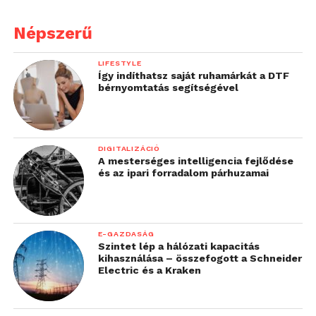
Népszerű
LIFESTYLE
Így indíthatsz saját ruhamárkát a DTF
bérnyomtatás segítségével
DIGITALIZÁCIÓ
A mesterséges intelligencia fejlődése
és az ipari forradalom párhuzamai
E-GAZDASÁG
Szintet lép a hálózati kapacitás
kihasználása – összefogott a Schneider
Electric és a Kraken