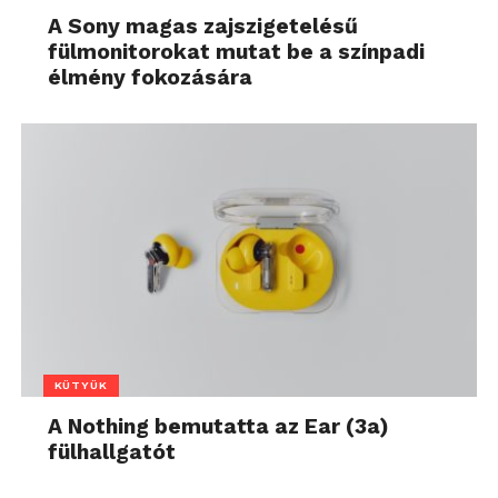
A Sony magas zajszigetelésű
fülmonitorokat mutat be a színpadi
élmény fokozására
KÜTYÜK
A Nothing bemutatta az Ear (3a)
fülhallgatót