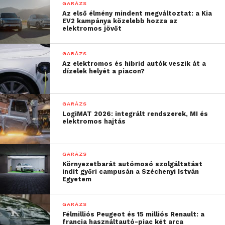
GARÁZS
Az első élmény mindent megváltoztat: a Kia
EV2 kampánya közelebb hozza az
elektromos jövőt
GARÁZS
Az elektromos és hibrid autók veszik át a
dízelek helyét a piacon?
GARÁZS
LogiMAT 2026: integrált rendszerek, MI és
elektromos hajtás
GARÁZS
Környezetbarát autómosó szolgáltatást
indít győri campusán a Széchenyi István
Egyetem
GARÁZS
Félmilliós Peugeot és 15 milliós Renault: a
francia használtautó-piac két arca