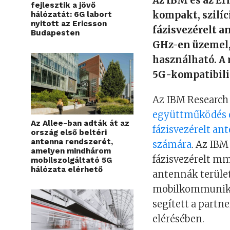
Az IBM és az Er
fejlesztik a jövő
kompakt, szilí
hálózatát: 6G labort
nyitott az Ericsson
fázisvezérelt a
Budapesten
GHz-en üzemel, 
használható. A
5G-kompatibili
Az IBM Research 
együttműködés e
Az Allee-ban adták át az
fázisvezérelt an
ország első beltéri
antenna rendszerét,
számára
. Az IBM
amelyen mindhárom
fázisvezérelt m
mobilszolgáltató 5G
hálózata elérhető
antennák terület
mobilkommuniká
segített a partn
elérésében.