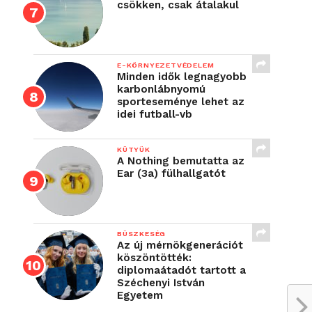
csökken, csak átalakul
E-KÖRNYEZETVÉDELEM
Minden idők legnagyobb
karbonlábnyomú
sporteseménye lehet az
idei futball-vb
KÜTYÜK
A Nothing bemutatta az
Ear (3a) fülhallgatót
BÜSZKESÉG
Az új mérnökgenerációt
köszöntötték:
diplomaátadót tartott a
Széchenyi István
Egyetem