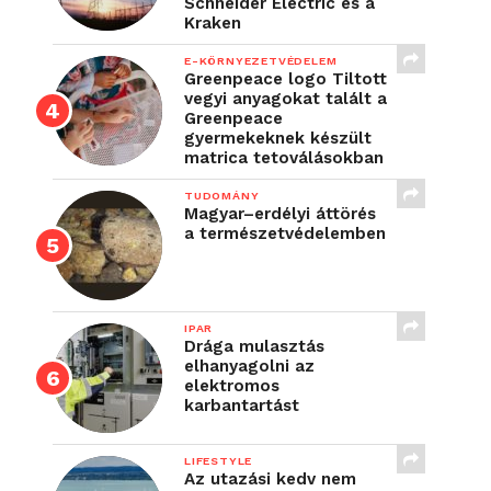
Schneider Electric és a
Kraken
E-KÖRNYEZETVÉDELEM
Greenpeace logo Tiltott
vegyi anyagokat talált a
Greenpeace
gyermekeknek készült
matrica tetoválásokban
TUDOMÁNY
Magyar–erdélyi áttörés
a természetvédelemben
IPAR
Drága mulasztás
elhanyagolni az
elektromos
karbantartást
LIFESTYLE
Az utazási kedv nem