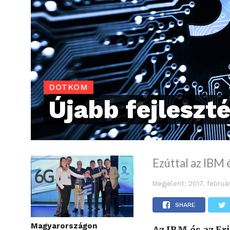
DOTKOM
Újabb fejleszt
Ezúttal az IBM 
Megjelent:
2017. februá
SHARE
Magyarországon