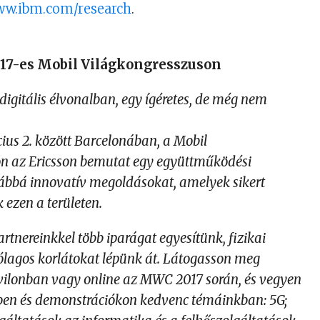
w.ibm.com/research
.
017-es Mobil Világkongresszuson
digitális élvonalban, egy ígéretes, de még nem
ius 2. között Barcelonában, a Mobil
n az Ericsson bemutat egy együttműködési
vábbá innovatív megoldásokat, amelyek sikert
ezen a területen.
artnereinkkel több iparágat egyesítünk, fizikai
zólagos korlátokat lépünk át. Látogasson meg
vilonban vagy online az MWC 2017 során, és vegyen
ben és demonstrációkon kedvenc témáinkban: 5G;