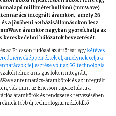
icsson közös fejlesztésben hozott létre egy
ciumalapú milliméterhullámú (mmWave)
ntennarács integrált áramkört, amely 28
és a jövőbeni 5G bázisállomásokon lesz
 mmWave áramkör nagyban gyorsíthatja az
s kereskedelmi hálózatok bevezetését.
és az Ericsson tudósai az áttörést egy
kétéves
redményeképpen érték el, amelynek célja a
tennarácsok fejlesztése volt az 5G technológia
 szakértelme a magas fokon integrált,
mWave antennarács-áramkörök és az integrált
én, valamint az Ericsson tapasztalata a
ciós áramkörök és rendszerek tervezésében
ereknek több új technológiai mérföldkő