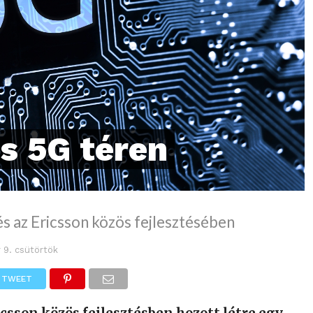
és 5G téren
és az Ericsson közös fejlesztésében
r 9. csütörtök
TWEET