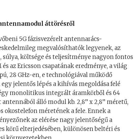
t antennamodul áttörésről
vőbeni 5G fázisvezérelt antennarács-
skedelmileg megvalósíthatók legyenek, az
, súlya, költsége és teljesítménye nagyon fontos
 és az Ericsson csapatának eredménye, a világ
apú, 28 GHz-en, e technológiával működő
gy jelentős lépés a kihívás megoldása felé
égy monolitikus integrált áramkörből és 64
t antennából álló modul kb. 2,8” x 2,8” méretű,
s okostelefon méretének a fele. Ennek a
nyezőnek az elérése nagy jelentőségű a
es körű elterjedésében, különösen beltéri és
osi környezetekben.