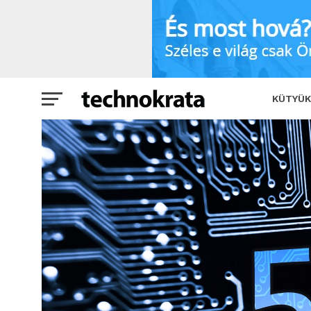
Újabb fejlesztés 5G téren
SHARE
KÜTYÜK