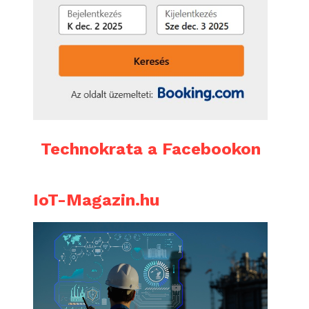
Technokrata a Facebookon
IoT-Magazin.hu