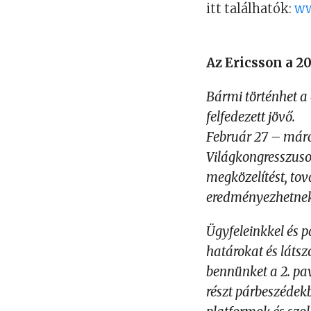
itt találhatók:
ww
Az Ericsson a 2
Bármi történhet a 
felfedezett jövő.
Február 27 – márc
Világkongresszuso
megközelítést, to
eredményezhetnek 
Ügyfeleinkkel és p
határokat és láts
bennünket a 2. pa
részt párbeszédek