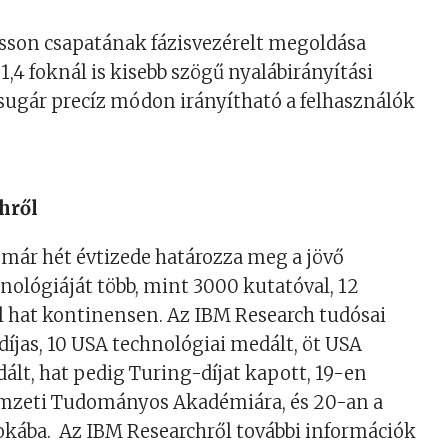
csson csapatának fázisvezérelt megoldása
 1,4 foknál is kisebb szögű nyalábirányítási
a sugár precíz módon irányítható a felhasználók
hről
már hét évtizede határozza meg a jövő
nológiáját több, mint 3000 kutatóval, 12
 hat kontinensen. Az IBM Research tudósai
díjas, 10 USA technológiai medált, öt USA
lt, hat pedig Turing-díjat kapott, 19-en
emzeti Tudományos Akadémiára, és 20-an a
okába. Az IBM Researchről további információk