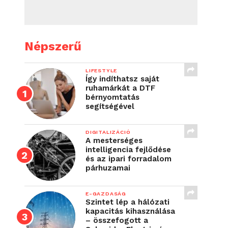
Népszerű
LIFESTYLE
Így indíthatsz saját
ruhamárkát a DTF
bérnyomtatás
segítségével
DIGITALIZÁCIÓ
A mesterséges
intelligencia fejlődése
és az ipari forradalom
párhuzamai
E-GAZDASÁG
Szintet lép a hálózati
kapacitás kihasználása
– összefogott a