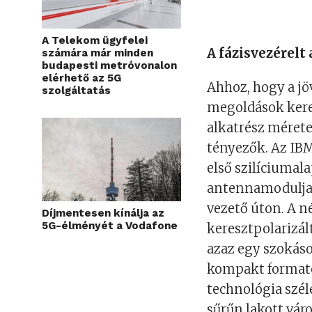
A Telekom ügyfelei
A fázisvezérel
számára már minden
budapesti metróvonalon
elérhető az 5G
Ahhoz, hogy a jö
szolgáltatás
megoldások kere
alkatrész mérete
tényezők. Az IBM
első szilíciumal
antennamodulja e
vezető úton. A n
Díjmentesen kínálja az
5G-élményét a Vodafone
keresztpolarizál
azaz egy szokáso
kompakt formaté
technológia szél
sűrűn lakott vár