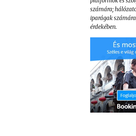
platformok és szol
számára; hálózato
iparágak számára; 
érdekében.