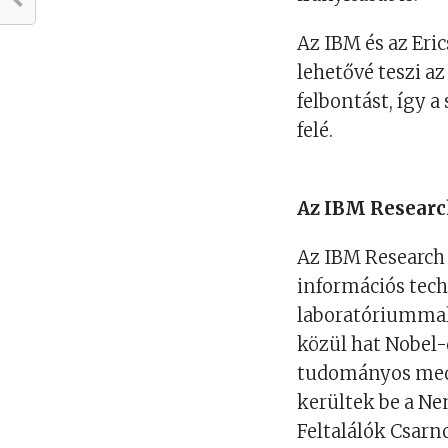
Az IBM és az Eri
lehetővé teszi az
felbontást, így 
felé.
Az IBM Researc
Az IBM Research 
információs tech
laboratóriummal
közül hat Nobel-
tudományos medá
kerültek be a N
Feltalálók Csarn