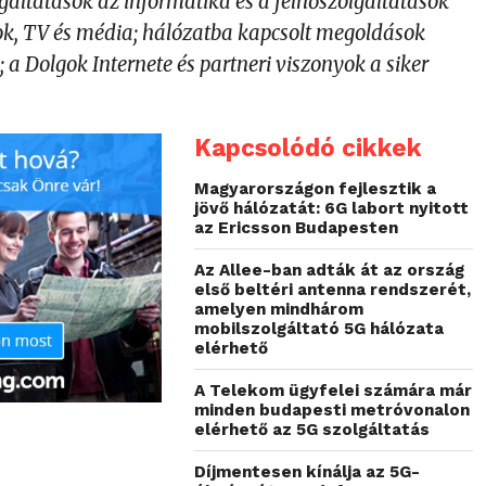
gáltatások az informatika és a felhőszolgáltatások
k, TV és média; hálózatba kapcsolt megoldások
a Dolgok Internete és partneri viszonyok a siker
Kapcsolódó cikkek
Magyarországon fejlesztik a
jövő hálózatát: 6G labort nyitott
az Ericsson Budapesten
Az Allee-ban adták át az ország
első beltéri antenna rendszerét,
amelyen mindhárom
mobilszolgáltató 5G hálózata
elérhető
A Telekom ügyfelei számára már
minden budapesti metróvonalon
elérhető az 5G szolgáltatás
Díjmentesen kínálja az 5G-