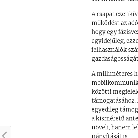
A csapat ezenkív
működést az adó 
hogy egy fázisv
egyidejűleg, ezz
felhasználók szám
gazdaságosságát
A milliméteres 
mobilkommunikáci
közötti megfelel
támogatásához. 
egyedileg támog
a kisméretű ant
növeli, hanem le
irányítását is.