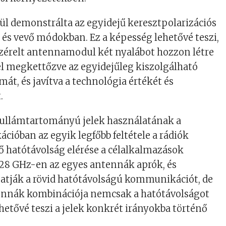
ül demonstrálta az egyidejű keresztpolarizációs
és vevő módokban. Ez a képesség lehetővé teszi,
ezérelt antennamodul két nyalábot hozzon létre
el megkettőzve az egyidejűleg kiszolgálható
át, és javítva a technológia értékét és
.
hullámtartományú jelek használatának a
óban az egyik legfőbb feltétele a rádiók
ő hatótávolság elérése a célalkalmazások
28 GHz-en az egyes antennák aprók, és
atják a rövid hatótávolságú kommunikációt, de
ennák kombinációja nemcsak a hatótávolságot
hetővé teszi a jelek konkrét irányokba történő