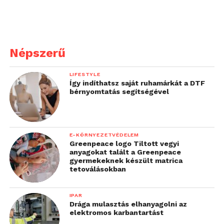
Népszerű
LIFESTYLE
Így indíthatsz saját ruhamárkát a DTF
bérnyomtatás segítségével
E-KÖRNYEZETVÉDELEM
Greenpeace logo Tiltott vegyi
anyagokat talált a Greenpeace
gyermekeknek készült matrica
tetoválásokban
IPAR
Drága mulasztás elhanyagolni az
elektromos karbantartást