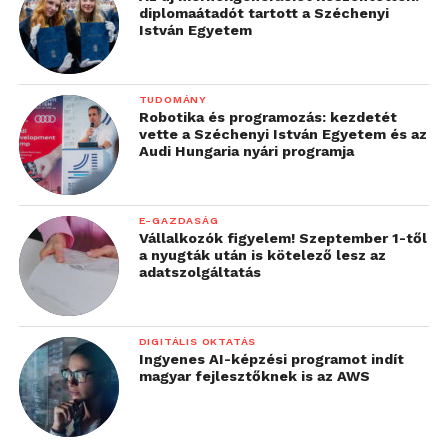
diplomaátadót tartott a Széchenyi
István Egyetem
TUDOMÁNY
Robotika és programozás: kezdetét
vette a Széchenyi István Egyetem és az
Audi Hungaria nyári programja
E-GAZDASÁG
Vállalkozók figyelem! Szeptember 1-től
a nyugták után is kötelező lesz az
adatszolgáltatás
DIGITÁLIS OKTATÁS
Ingyenes AI-képzési programot indít
magyar fejlesztőknek is az AWS