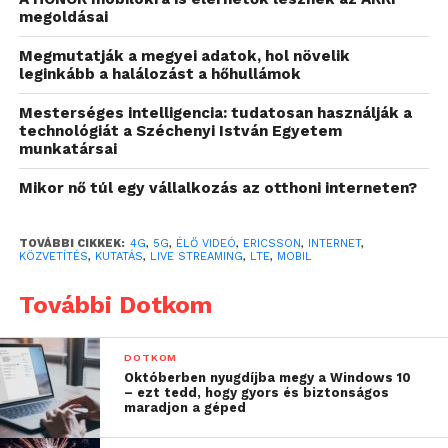
megoldásai
Megmutatják a megyei adatok, hol növelik
leginkább a halálozást a hőhullámok
Mesterséges intelligencia: tudatosan használják a
technológiát a Széchenyi István Egyetem
munkatársai
Mikor nő túl egy vállalkozás az otthoni interneten?
TOVÁBBI CIKKEK:
4G
,
5G
,
ÉLŐ VIDEÓ
,
ERICSSON
,
INTERNET
,
Ulf Ewaldsson, az Ericsson stratégiai és technológiai
KÖZVETÍTÉS
,
KUTATÁS
,
LIVE STREAMING
,
LTE
,
MOBIL
igazgatója elmondta:
„Jelenleg az okostelefon előfizetések
90 százaléka 3G és 4G hálózatokra szól; a szabványosított 5G
További Dotkom
hálózatok megjelenése 2020-ra várható. Azonban már most is
sok távközlési szolgáltató mutat élénk érdeklődést az ún. pre-
DOTKOM
standard 5G hálózatok indítása iránt. Az 5G sok iparágban
Októberben nyugdíjba megy a Windows 10
– ezt tedd, hogy gyors és biztonságos
felgyorsítja majd a digitális átalakulást, és új felhasználási
maradjon a géped
lehetőségek előtt nyitja meg az utat: dolgok internete (IoT),