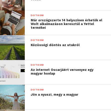
tehető.
A mobil adatforgalom tovább nő, elsősorban az
DOTKOM
Már országszerte 14 helyszínen érhetők el
okostelefon előfizetések számának valamint az egy
Wolt alkalmazáson keresztül a Yettel
előfizetésre eső átlagos adatforgalom
termékei
növekedésének köszönhetően, ami a videó
tartalmak népszerűségének növekedésével
DOTKOM
Közösségi döntés az utakról
magyarázható. 2016 harmadik negyedévében az
adatforgalom az előző negyedévhez képest 10
százalékkal, míg éves szinten 50 százalékkal nőtt.
DOTKOM
Az internet Oscarjáért versenyez egy
magyar honlap
DOTKOM
Jön a nyuszi, megy a magyar