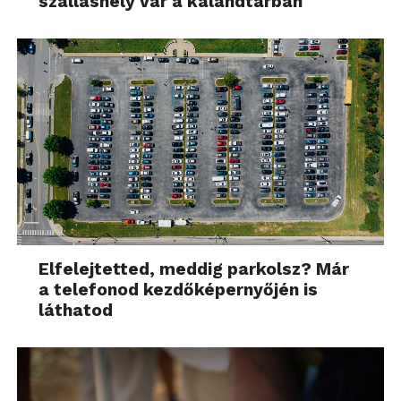
szálláshely vár a kalandtárban
Elfelejtetted, meddig parkolsz? Már
a telefonod kezdőképernyőjén is
láthatod