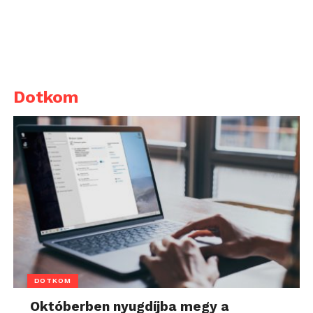
Dotkom
DOTKOM
Októberben nyugdíjba megy a