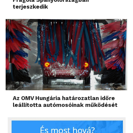
terjeszkedik
Az OMV Hungária határozatlan időre
leállította autómosóinak működését