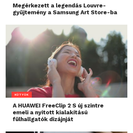
Megérkezett a legendás Louvre-
gyűjtemény a Samsung Art Store-ba
KÜTYÜK
A HUAWEI FreeClip 2 S új szintre
emeli a nyitott kialakítású
fülhallgatók dizájnját