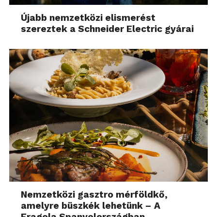
Újabb nemzetközi elismerést
szereztek a Schneider Electric gyárai
Nemzetközi gasztro mérföldkő,
amelyre büszkék lehetünk – A
Fragola Spanyolországban