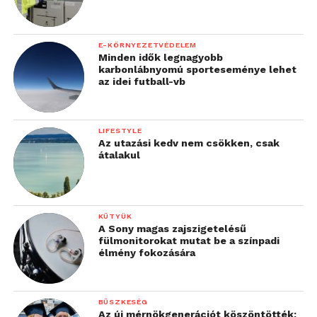
E-KÖRNYEZETVÉDELEM
Minden idők legnagyobb
karbonlábnyomú sporteseménye lehet
az idei futball-vb
LIFESTYLE
Az utazási kedv nem csökken, csak
átalakul
KÜTYÜK
A Sony magas zajszigetelésű
fülmonitorokat mutat be a színpadi
élmény fokozására
BÜSZKESÉG
Az új mérnökgenerációt köszöntötték: