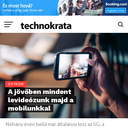
DOTKOM
A jövőben mindent
levideózunk majd a
mobilunkkal
Néhány éven belül már általános lesz az 5G, a