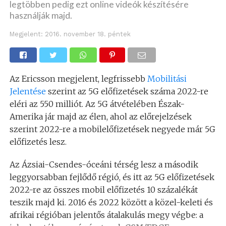
legtöbben pedig ezt online videók készítésére
használják majd.
Megjelent:
2016. november 18. péntek
Az Ericsson megjelent, legfrissebb
Mobilitási
Jelentése
szerint az 5G előfizetések száma 2022-re
eléri az 550 milliót. Az 5G átvételében Észak-
Amerika jár majd az élen, ahol az előrejelzések
szerint 2022-re a mobilelőfizetések negyede már 5G
előfizetés lesz.
Az Ázsiai-Csendes-óceáni térség lesz a második
leggyorsabban fejlődő régió, és itt az 5G előfizetések
2022-re az összes mobil előfizetés 10 százalékát
teszik majd ki. 2016 és 2022 között a közel-keleti és
afrikai régióban jelentős átalakulás megy végbe: a