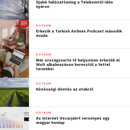
Újabb hálózattuning a Telekomtól idén
és úgy gondoljuk, hogy a határokon átívelő
nyáron
kommunikáció előmozdíthatja a békét. Izgatottan
várjuk, hogy ezek a fiatal gondolkodók velünk,
DOTKOM
szakértőinkkel és partnerünkkel, a Nobel
Érkezik a Turkish Airlines Podcast második
Békeközponttal közösen dolgozzanak társadalmi
évada
problémák megoldásán” – mondta Sigve Brekke, a
Telenor Csoport elnök-vezérigazgatója.
DOTKOM
Már országszerte 14 helyszínen érhetők el
Wolt alkalmazáson keresztül a Yettel
termékei
DOTKOM
Közösségi döntés az utakról
DOTKOM
Az internet Oscarjáért versenyez egy
magyar honlap