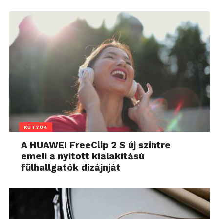
KÜTYÜK
A HUAWEI FreeClip 2 S új szintre
emeli a nyitott kialakítású
fülhallgatók dizájnját