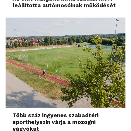
leállította autómosóinak működését
Több száz ingyenes szabadtéri
sporthelyszín várja a mozogni
vágyókat