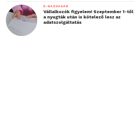
E-GAZDASÁG
Vállalkozók figyelem! Szeptember 1-től
a nyugták után is kötelező lesz az
adatszolgáltatás