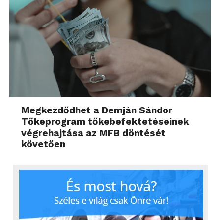
Megkezdődhet a Demján Sándor
Tőkeprogram tőkebefektetéseinek
végrehajtása az MFB döntését
követően