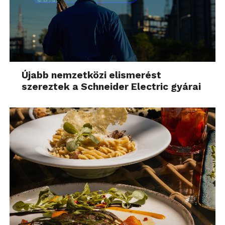
Újabb nemzetközi elismerést
szereztek a Schneider Electric gyárai