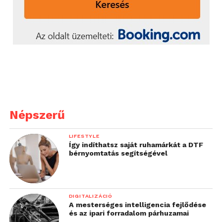
Népszerű
LIFESTYLE
Így indíthatsz saját ruhamárkát a DTF
bérnyomtatás segítségével
DIGITALIZÁCIÓ
A mesterséges intelligencia fejlődése
és az ipari forradalom párhuzamai