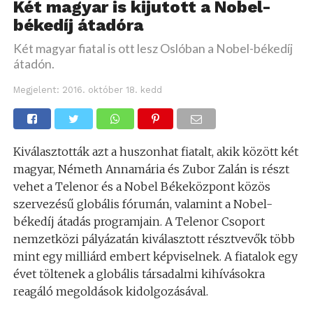
Két magyar is kijutott a Nobel-
békedíj átadóra
Két magyar fiatal is ott lesz Oslóban a Nobel-békedíj
átadón.
Megjelent:
2016. október 18. kedd
Kiválasztották azt a huszonhat fiatalt, akik között két
magyar, Németh Annamária és Zubor Zalán is részt
vehet a Telenor és a Nobel Békeközpont közös
szervezésű globális fórumán, valamint a Nobel-
békedíj átadás programjain. A Telenor Csoport
nemzetközi pályázatán kiválasztott résztvevők több
mint egy milliárd embert képviselnek. A fiatalok egy
évet töltenek a globális társadalmi kihívásokra
reagáló megoldások kidolgozásával.