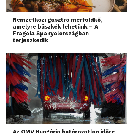
Nemzetközi gasztro mérföldkő,
amelyre büszkék lehetünk – A
Fragola Spanyolországban
terjeszkedik
Az OMV Hungária határozatlan időre