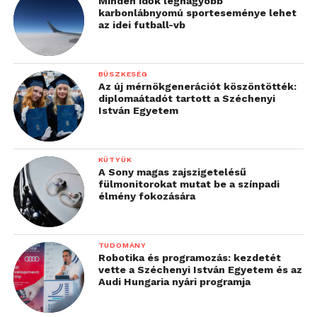
Minden idők legnagyobb
karbonlábnyomú sporteseménye lehet
az idei futball-vb
BÜSZKESÉG
Az új mérnökgenerációt köszöntötték:
diplomaátadót tartott a Széchenyi
István Egyetem
KÜTYÜK
A Sony magas zajszigetelésű
fülmonitorokat mutat be a színpadi
élmény fokozására
TUDOMÁNY
Robotika és programozás: kezdetét
vette a Széchenyi István Egyetem és az
Audi Hungaria nyári programja