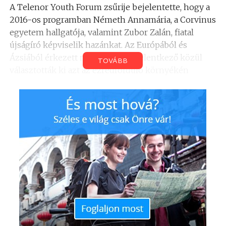
A Telenor Youth Forum zsűrije bejelentette, hogy a
2016-os programban Németh Annamária, a Corvinus
egyetem hallgatója, valamint Zubor Zalán, fiatal
újságíró képviselik hazánkat. Az Európából és
Ázsiából érkezett mintegy 5000 jelentkező közül
TOVÁBB
választották ki azt az ezredforduló környékén
született 26 tehetséget, akik országuk
képviseletében részt vehetnek a négy esztendeje
életre hívott programon.