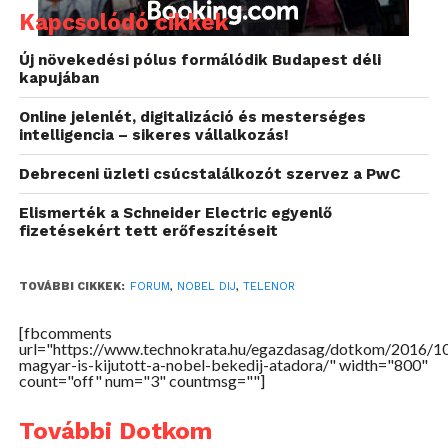
Kapcsolódó cikkek
Új növekedési pólus formálódik Budapest déli
kapujában
„Immár negyedik éve hirdetjük meg a programot,
Online jelenlét, digitalizáció és mesterséges
mely egyedülálló lehetőséget teremt azon fiatalok
intelligencia – sikeres vállalkozás!
számára, akik aktívan szeretnének részt venni
Debreceni üzleti csúcstalálkozót szervez a PwC
világunk formálásában. A Telenornál úgy gondoljuk,
hogy a technológia elengedhetetlen szerepet tölt be
Elismerték a Schneider Electric egyenlő
a társadalmi problémák leküzdésében és az
fizetésekért tett erőfeszítéseit
esélyegyenlőség megvalósításában, Ahhoz, hogy
hatékony megoldásokat találjuk ezekre a
TOVÁBBI CIKKEK:
FORUM
,
NOBEL DIJ
,
TELENOR
kérdésekre, a fiatalok ötleteire és digitális
készségeire is szükség van. Oslóban minden évben
[fbcomments
url="https://www.technokrata.hu/egazdasag/dotkom/2016/1
azért találkozik 26 Európából és Ázsiából érkező
magyar-is-kijutott-a-nobel-bekedij-atadora/" width="800"
pályakezdő, hogy megosszák egymással tudásukat,
count="off" num="3" countmsg=""]
meglátásaikat, tapasztalataikat. Örülünk, hogy évről
További Dotkom
évre egyre többen jelentkeznek a programra, és