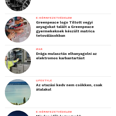
E-KÖRNYEZETVÉDELEM
Greenpeace logo Tiltott vegyi
anyagokat talált a Greenpeace
gyermekeknek készült matrica
tetoválásokban
IPAR
Drága mulasztás elhanyagolni az
elektromos karbantartást
LIFESTYLE
Az utazási kedv nem csökken, csak
átalakul
E-KÖRNYEZETVÉDELEM