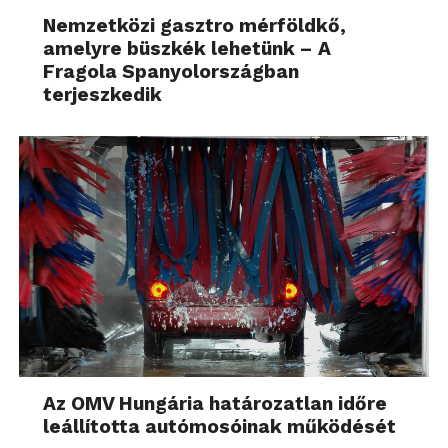
Nemzetközi gasztro mérföldkő,
amelyre büszkék lehetünk – A
Fragola Spanyolországban
terjeszkedik
Az OMV Hungária határozatlan időre
leállította autómosóinak működését