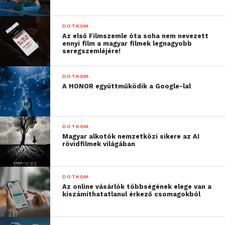
DOTKOM
Az első Filmszemle óta soha nem nevezett
ennyi film a magyar filmek legnagyobb
seregszemléjére!
DOTKOM
A HONOR együttműködik a Google-lal
DOTKOM
Magyar alkotók nemzetközi sikere az AI
rövidfilmek világában
DOTKOM
Az online vásárlók többségének elege van a
kiszámíthatatlanul érkező csomagokból