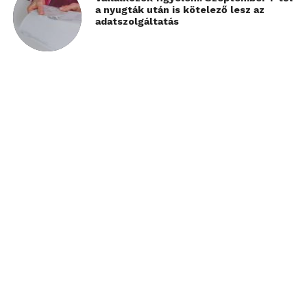
a nyugták után is kötelező lesz az
adatszolgáltatás