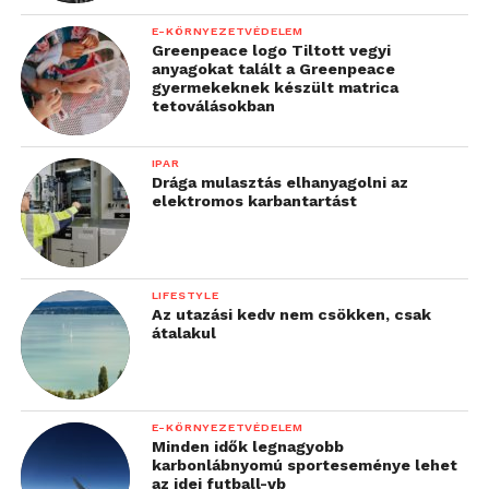
E-KÖRNYEZETVÉDELEM
Greenpeace logo Tiltott vegyi
anyagokat talált a Greenpeace
gyermekeknek készült matrica
tetoválásokban
IPAR
Drága mulasztás elhanyagolni az
elektromos karbantartást
LIFESTYLE
Az utazási kedv nem csökken, csak
átalakul
E-KÖRNYEZETVÉDELEM
Minden idők legnagyobb
karbonlábnyomú sporteseménye lehet
az idei futball-vb