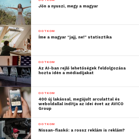
Jön a nyuszi, megy a magyar
DOTKOM
Íme a magyar “jajj, ne!” statisztika
DOTKOM
Az AI-ban rejlő lehetőségek feldolgozása
hozta idén a médiadíjakat
DOTKOM
400 új lakással, megújult arculattal és
weboldallal indítja az idei évet az AVICO
Group
DOTKOM
Nissan-fiaskó: a rossz reklám is reklám?