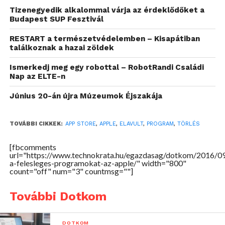
törlődnek majd a nem megfelelő applikációk.
Tizenegyedik alkalommal várja az érdeklődőket a
Budapest SUP Fesztivál
RESTART a természetvédelemben – Kisapátiban
találkoznak a hazai zöldek
Ismerkedj meg egy robottal – RobotRandi Családi
Nap az ELTE-n
Június 20-án újra Múzeumok Éjszakája
TOVÁBBI CIKKEK:
APP STORE
,
APPLE
,
ELAVULT
,
PROGRAM
,
TÖRLÉS
[fbcomments
url="https://www.technokrata.hu/egazdasag/dotkom/2016/09/
a-felesleges-programokat-az-apple/" width="800"
count="off" num="3" countmsg=""]
További Dotkom
DOTKOM