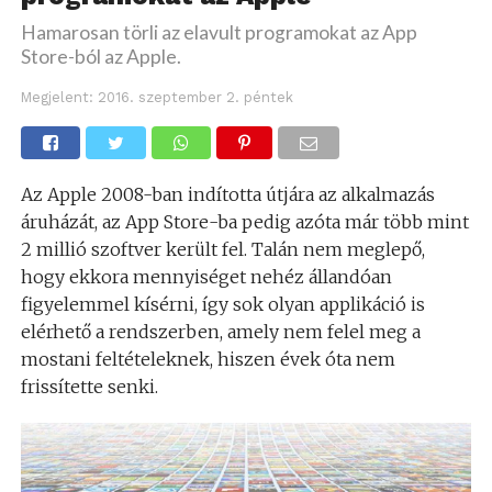
Hamarosan törli az elavult programokat az App
Store-ból az Apple.
Megjelent:
2016. szeptember 2. péntek
Az Apple 2008-ban indította útjára az alkalmazás
áruházát, az App Store-ba pedig azóta már több mint
2 millió szoftver került fel. Talán nem meglepő,
hogy ekkora mennyiséget nehéz állandóan
figyelemmel kísérni, így sok olyan applikáció is
elérhető a rendszerben, amely nem felel meg a
mostani feltételeknek, hiszen évek óta nem
frissítette senki.