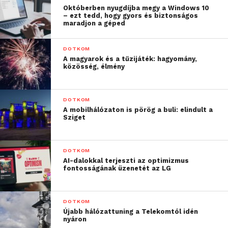
Októberben nyugdíjba megy a Windows 10
– ezt tedd, hogy gyors és biztonságos
maradjon a géped
DOTKOM
A magyarok és a tűzijáték: hagyomány,
közösség, élmény
DOTKOM
A mobilhálózaton is pörög a buli: elindult a
Sziget
DOTKOM
AI-dalokkal terjeszti az optimizmus
fontosságának üzenetét az LG
DOTKOM
Újabb hálózattuning a Telekomtól idén
nyáron