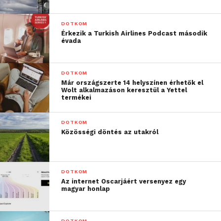
DOTKOM
Érkezik a Turkish Airlines Podcast második
évada
DOTKOM
Már országszerte 14 helyszínen érhetők el
Wolt alkalmazáson keresztül a Yettel
termékei
DOTKOM
Közösségi döntés az utakról
DOTKOM
Az internet Oscarjáért versenyez egy
magyar honlap
DOTKOM