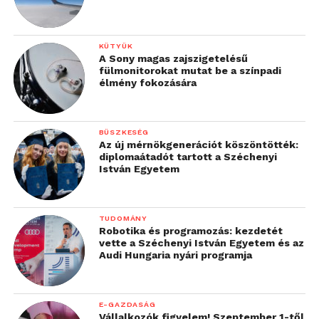
KÜTYÜK
A Sony magas zajszigetelésű
fülmonitorokat mutat be a színpadi
élmény fokozására
BÜSZKESÉG
Az új mérnökgenerációt köszöntötték:
diplomaátadót tartott a Széchenyi
István Egyetem
TUDOMÁNY
Robotika és programozás: kezdetét
vette a Széchenyi István Egyetem és az
Audi Hungaria nyári programja
E-GAZDASÁG
Vállalkozók figyelem! Szeptember 1-től