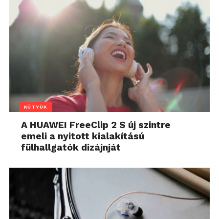
KÜTYÜK
A HUAWEI FreeClip 2 S új szintre
emeli a nyitott kialakítású
fülhallgatók dizájnját