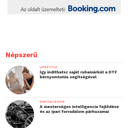
Népszerű
LIFESTYLE
Így indíthatsz saját ruhamárkát a DTF
bérnyomtatás segítségével
DIGITALIZÁCIÓ
A mesterséges intelligencia fejlődése
és az ipari forradalom párhuzamai