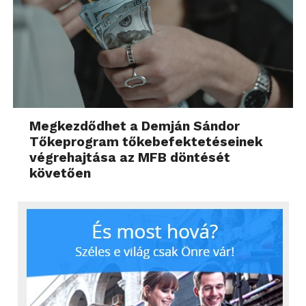
Megkezdődhet a Demján Sándor
Tőkeprogram tőkebefektetéseinek
végrehajtása az MFB döntését
követően