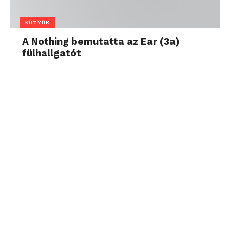
KÜTYÜK
A Nothing bemutatta az Ear (3a)
fülhallgatót