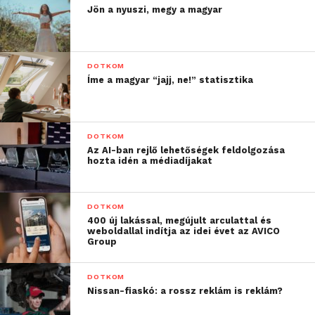
Jön a nyuszi, megy a magyar
DOTKOM
Íme a magyar “jajj, ne!” statisztika
DOTKOM
Az AI-ban rejlő lehetőségek feldolgozása
hozta idén a médiadíjakat
DOTKOM
400 új lakással, megújult arculattal és
weboldallal indítja az idei évet az AVICO
Group
DOTKOM
Nissan-fiaskó: a rossz reklám is reklám?