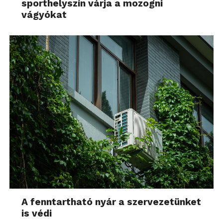
sporthelyszín várja a mozogni
vágyókat
A fenntartható nyár a szervezetünket
is védi