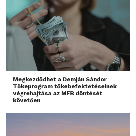
Megkezdődhet a Demján Sándor
Tőkeprogram tőkebefektetéseinek
végrehajtása az MFB döntését
követően