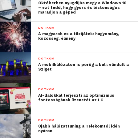
Októberben nyugdíjba megy a Windows 10
– ezt tedd, hogy gyors és biztonságos
maradjon a géped
DOTKOM
A magyarok és a tűzijáték: hagyomány,
közösség, élmény
DOTKOM
A mobilhálózaton is pörög a buli: elindult a
Sziget
DOTKOM
AI-dalokkal terjeszti az optimizmus
fontosságának üzenetét az LG
DOTKOM
Újabb hálózattuning a Telekomtól idén
nyáron