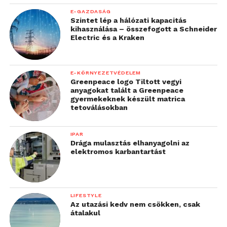
E-GAZDASÁG
Szintet lép a hálózati kapacitás
kihasználása – összefogott a Schneider
Electric és a Kraken
E-KÖRNYEZETVÉDELEM
Greenpeace logo Tiltott vegyi
anyagokat talált a Greenpeace
gyermekeknek készült matrica
tetoválásokban
IPAR
Drága mulasztás elhanyagolni az
elektromos karbantartást
LIFESTYLE
Az utazási kedv nem csökken, csak
átalakul