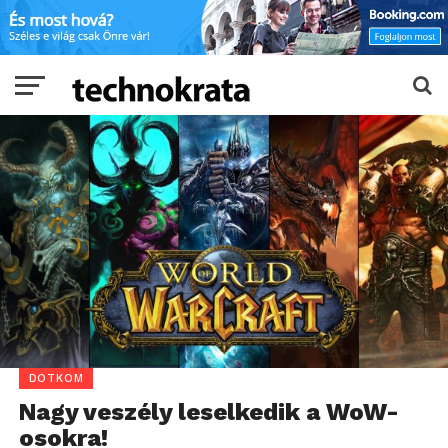
DOTKOM
Nagy veszély leselkedik a WoW-
osokra!