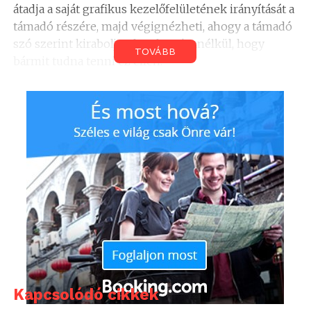
átadja a saját grafikus kezelőfelületének irányítását a
támadó részére, majd végignézheti, ahogy a támadó
szó szerint kirabolja a karakterét anélkül, hogy
TOVÁBB
bármit tudna tenni ez ellen.
A G Data információi szerint a most felfedezett
sérülékenységet a World of Warcaft interfészének
alapját képező LUA szkript keretrendszer korábban
nem dokumentált hibája okozza, amely lehetővé
teszi, hogy a támadó átvegye az áldozat
számítógépének irányítását anélkül, hogy az
bármilyen bővítményt telepítene.
Kapcsolódó cikkek