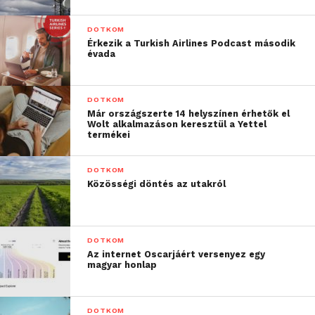
DOTKOM
Érkezik a Turkish Airlines Podcast második
évada
DOTKOM
Már országszerte 14 helyszínen érhetők el
Wolt alkalmazáson keresztül a Yettel
termékei
DOTKOM
Közösségi döntés az utakról
DOTKOM
Az internet Oscarjáért versenyez egy
magyar honlap
DOTKOM