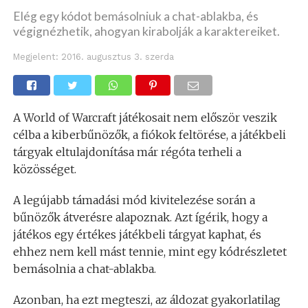
Elég egy kódot bemásolniuk a chat-ablakba, és
végignézhetik, ahogyan kirabolják a karaktereiket.
Megjelent:
2016. augusztus 3. szerda
A World of Warcraft játékosait nem először veszik
célba a kiberbűnözők, a fiókok feltörése, a játékbeli
tárgyak eltulajdonítása már régóta terheli a
közösséget.
A legújabb támadási mód kivitelezése során a
bűnözők átverésre alapoznak. Azt ígérik, hogy a
játékos egy értékes játékbeli tárgyat kaphat, és
ehhez nem kell mást tennie, mint egy kódrészletet
bemásolnia a chat-ablakba.
Azonban, ha ezt megteszi, az áldozat gyakorlatilag