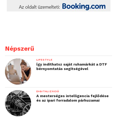
Népszerű
LIFESTYLE
Így indíthatsz saját ruhamárkát a DTF
bérnyomtatás segítségével
DIGITALIZÁCIÓ
A mesterséges intelligencia fejlődése
és az ipari forradalom párhuzamai