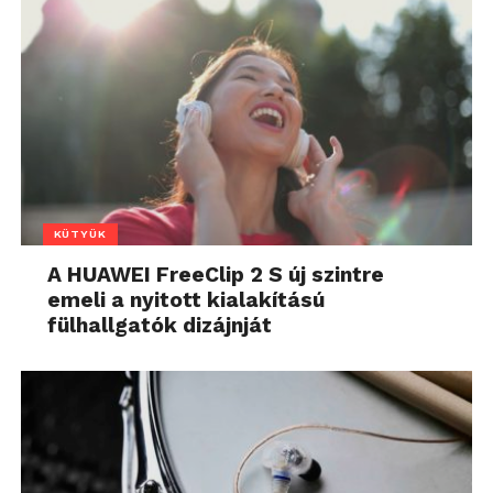
KÜTYÜK
A HUAWEI FreeClip 2 S új szintre
emeli a nyitott kialakítású
fülhallgatók dizájnját