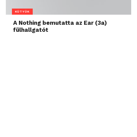
KÜTYÜK
A Nothing bemutatta az Ear (3a)
fülhallgatót