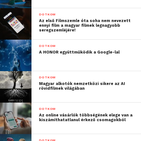
DOTKOM
Az első Filmszemle óta soha nem nevezett
ennyi film a magyar filmek legnagyobb
seregszemléjére!
DOTKOM
A HONOR együttműködik a Google-lal
DOTKOM
Magyar alkotók nemzetközi sikere az AI
rövidfilmek világában
DOTKOM
Az online vásárlók többségének elege van a
kiszámíthatatlanul érkező csomagokból
DOTKOM