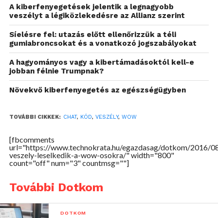
A kiberfenyegetések jelentik a legnagyobb
veszélyt a légiközlekedésre az Allianz szerint
Síelésre fel: utazás előtt ellenőrizzük a téli
gumiabroncsokat és a vonatkozó jogszabályokat
A hagyományos vagy a kibertámadásoktól kell-e
Hogyan védekezhetnek a WoW játékosok?
jobban félnie Trumpnak?
A legfontosabb, hogy a chat-ablakba nem szabad
Növekvő kiberfenyegetés az egészségügyben
ismeretlen kódokat bemásolni. Emellett érdemes
körültekintően eljárni, ha harmadik féltől származó
TOVÁBBI CIKKEK:
CHAT
,
KÓD
,
VESZÉLY
,
WOW
bővítményeket szeretne valaki telepíteni – a már
korábban telepített bővítményeket pedig
[fbcomments
folyamatosan naprakészen kell tartani.
url="https://www.technokrata.hu/egazdasag/dotkom/2016/0
veszely-leselkedik-a-wow-osokra/" width="800"
count="off" num="3" countmsg=""]
A konkrét sérülékenységet kizárólag a Blizzard
foltozhatja be, de a cég már jelezte, hogy a
További Dotkom
következő frissítéssel ez hamarosan megtörténik.
DOTKOM