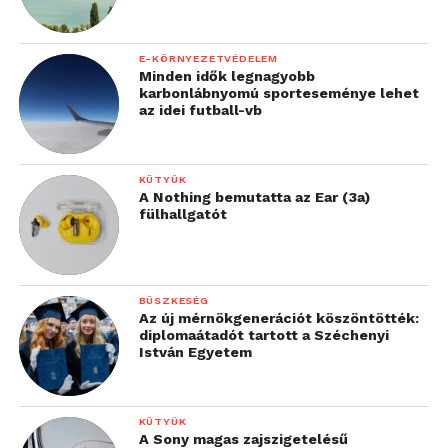
E-KÖRNYEZETVÉDELEM
Minden idők legnagyobb
karbonlábnyomú sporteseménye lehet
az idei futball-vb
KÜTYÜK
A Nothing bemutatta az Ear (3a)
fülhallgatót
BÜSZKESÉG
Az új mérnökgenerációt köszöntötték:
diplomaátadót tartott a Széchenyi
István Egyetem
KÜTYÜK
A Sony magas zajszigetelésű