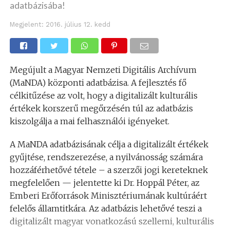
adatbázisába!
Megjelent:
2016. július 12. kedd
Megújult a Magyar Nemzeti Digitális Archívum
(MaNDA) központi adatbázisa. A fejlesztés fő
célkitűzése az volt, hogy a digitalizált kulturális
értékek korszerű megőrzésén túl az adatbázis
kiszolgálja a mai felhasználói igényeket.
A MaNDA adatbázisának célja a digitalizált értékek
gyűjtése, rendszerezése, a nyilvánosság számára
hozzáférhetővé tétele – a szerzői jogi kereteknek
megfelelően — jelentette ki Dr. Hoppál Péter, az
Emberi Erőforrások Minisztériumának kultúráért
felelős államtitkára. Az adatbázis lehetővé teszi a
digitalizált magyar vonatkozású szellemi, kulturális