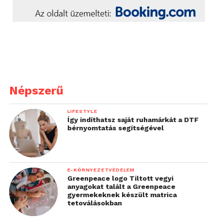
Népszerű
LIFESTYLE
Így indíthatsz saját ruhamárkát a DTF
bérnyomtatás segítségével
E-KÖRNYEZETVÉDELEM
Greenpeace logo Tiltott vegyi
anyagokat talált a Greenpeace
gyermekeknek készült matrica
tetoválásokban