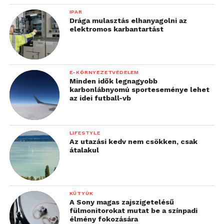
IPAR
Drága mulasztás elhanyagolni az
elektromos karbantartást
E-KÖRNYEZETVÉDELEM
Minden idők legnagyobb
karbonlábnyomú sporteseménye lehet
az idei futball-vb
LIFESTYLE
Az utazási kedv nem csökken, csak
átalakul
KÜTYÜK
A Sony magas zajszigetelésű
fülmonitorokat mutat be a színpadi
élmény fokozására