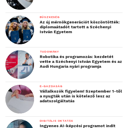
BÜSZKESÉG
Az új mérnökgenerációt köszöntötték:
diplomaátadót tartott a Széchenyi
István Egyetem
TUDOMÁNY
Robotika és programozás: kezdetét
vette a Széchenyi István Egyetem és az
Audi Hungaria nyári programja
E-GAZDASÁG
Vállalkozók figyelem! Szeptember 1-től
a nyugták után is kötelező lesz az
adatszolgáltatás
DIGITÁLIS OKTATÁS
Ingyenes AI-képzési programot indít