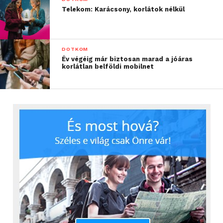
az Open Archives Initiative Protocol for Metadata
Telekom: Karácsony, korlátok nélkül
Harvesting (OAI-PMH) protokollon alapul.
A MaNDA a rendszer kialakításakor szorosan
DOTKOM
együttműködött partnerintézményeivel, az ő
Év végéig már biztosan marad a jóáras
korlátlan belföldi mobilnet
tapasztalataik és véleményeik is beépítésre kerültek
a fejlesztésbe.