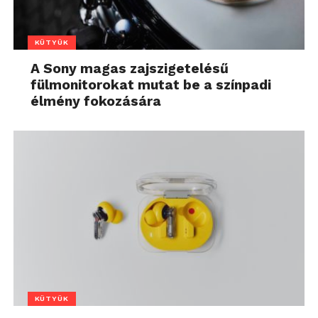
KÜTYÜK
A Sony magas zajszigetelésű
fülmonitorokat mutat be a színpadi
élmény fokozására
KÜTYÜK