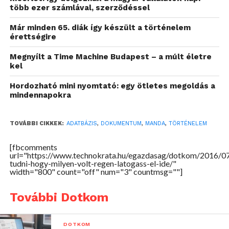
több ezer számlával, szerződéssel
Már minden 65. diák így készült a történelem
érettségire
Megnyílt a Time Machine Budapest – a múlt életre
kel
Hordozható mini nyomtató: egy ötletes megoldás a
mindennapokra
TOVÁBBI CIKKEK:
ADATBÁZIS
,
DOKUMENTUM
,
MANDA
,
TÖRTÉNELEM
Az adatbázis tartalmát a szerződött közgyűjteményi,
[fbcomments
url="https://www.technokrata.hu/egazdasag/dotkom/2016/07
illetve civil szervezetek töltik fel, saját hatáskörben
tudni-hogy-milyen-volt-regen-latogass-el-ide/"
eldöntött, de a MaNDA-val egyeztetett munkatervek
width="800" count="off" num="3" countmsg=""]
alapján. Az adatbázisban jelenleg 40 településről 170
volt és jelenlegi partnerintézmény teszi közzé
További Dotkom
digitalizált dokumentumait, az Országos Kulturális
Digitalizációs Közfoglalkoztatási Program részeként.
DOTKOM