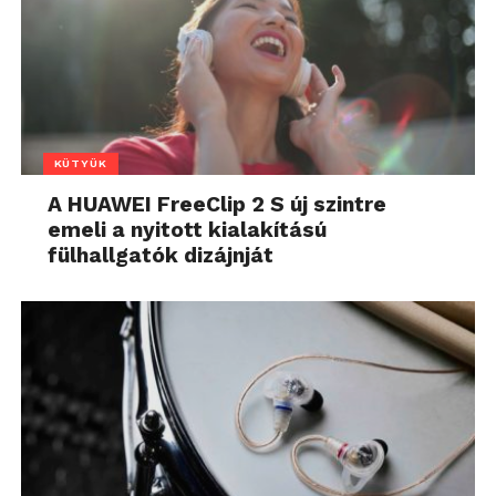
KÜTYÜK
A HUAWEI FreeClip 2 S új szintre
emeli a nyitott kialakítású
fülhallgatók dizájnját