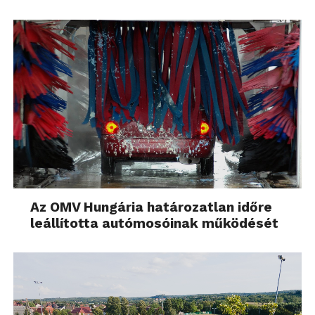
Az OMV Hungária határozatlan időre
leállította autómosóinak működését