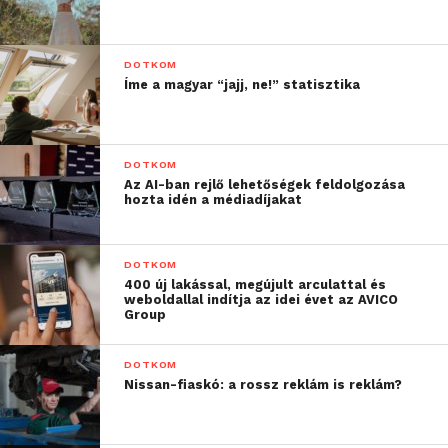
DOTKOM
Íme a magyar “jajj, ne!” statisztika
DOTKOM
Az AI-ban rejlő lehetőségek feldolgozása
hozta idén a médiadíjakat
DOTKOM
400 új lakással, megújult arculattal és
weboldallal indítja az idei évet az AVICO
Group
DOTKOM
Nissan-fiaskó: a rossz reklám is reklám?