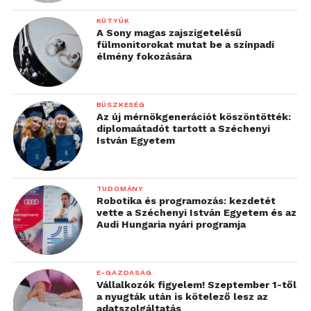
KÜTYÜK
A Sony magas zajszigetelésű
fülmonitorokat mutat be a színpadi
élmény fokozására
BÜSZKESÉG
Az új mérnökgenerációt köszöntötték:
diplomaátadót tartott a Széchenyi
István Egyetem
TUDOMÁNY
Robotika és programozás: kezdetét
vette a Széchenyi István Egyetem és az
Audi Hungaria nyári programja
E-GAZDASÁG
Vállalkozók figyelem! Szeptember 1-től
a nyugták után is kötelező lesz az
adatszolgáltatás