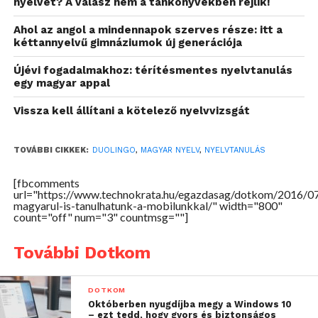
nyelvet? A válasz nem a tankönyvekben rejlik!
Forrás:
Index
Ahol az angol a mindennapok szerves része: itt a
kéttannyelvű gimnáziumok új generációja
Újévi fogadalmakhoz: térítésmentes nyelvtanulás
egy magyar appal
Vissza kell állítani a kötelező nyelvvizsgát
TOVÁBBI CIKKEK:
DUOLINGO
,
MAGYAR NYELV
,
NYELVTANULÁS
[fbcomments
url="https://www.technokrata.hu/egazdasag/dotkom/2016/0
magyarul-is-tanulhatunk-a-mobilunkkal/" width="800"
count="off" num="3" countmsg=""]
További Dotkom
DOTKOM
Októberben nyugdíjba megy a Windows 10
– ezt tedd, hogy gyors és biztonságos