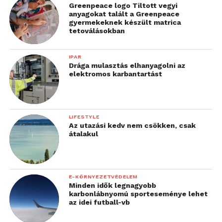
Greenpeace logo Tiltott vegyi
anyagokat talált a Greenpeace
gyermekeknek készült matrica
tetoválásokban
IPAR
Drága mulasztás elhanyagolni az
elektromos karbantartást
LIFESTYLE
Az utazási kedv nem csökken, csak
átalakul
E-KÖRNYEZETVÉDELEM
Minden idők legnagyobb
karbonlábnyomú sporteseménye lehet
az idei futball-vb