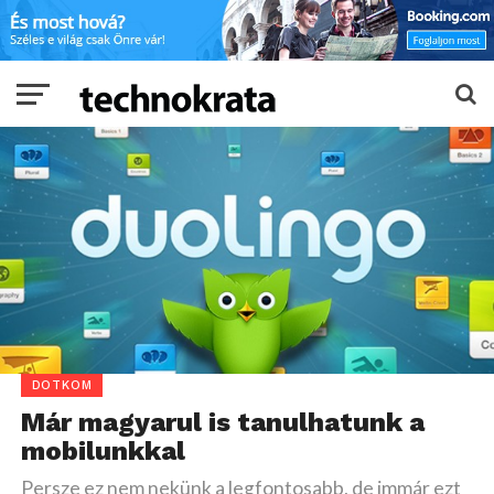
DOTKOM
Már magyarul is tanulhatunk a
mobilunkkal
Persze ez nem nekünk a legfontosabb, de immár ezt