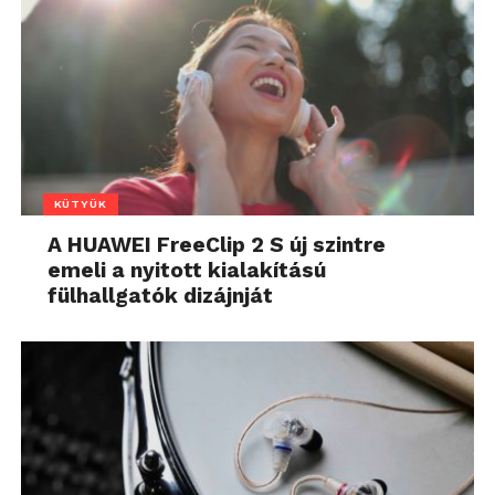
KÜTYÜK
A HUAWEI FreeClip 2 S új szintre
emeli a nyitott kialakítású
fülhallgatók dizájnját