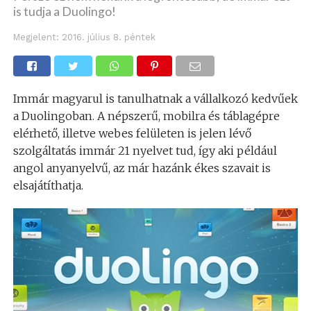
is tudja a Duolingo!
Megjelent:
2016. július 8. péntek
Immár magyarul is tanulhatnak a vállalkozó kedvűek
a Duolingoban. A népszerű, mobilra és táblagépre
elérhető, illetve webes felületen is jelen lévő
szolgáltatás immár 21 nyelvet tud, így aki például
angol anyanyelvű, az már hazánk ékes szavait is
elsajátíthatja.