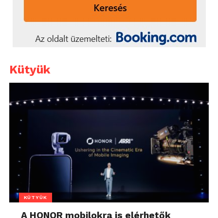
Kütyük
KÜTYÜK
A HONOR mobilokra is elérhetők