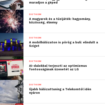
maradjon a géped
DOTKOM
A magyarok és a tűzijáték: hagyomány,
közösség, élmény
DOTKOM
A mobilhálózaton is pörög a buli: elindult a
Sziget
DOTKOM
AI-dalokkal terjeszti az optimizmus
fontosságának üzenetét az LG
DOTKOM
Újabb hálózattuning a Telekomtól idén
nyáron