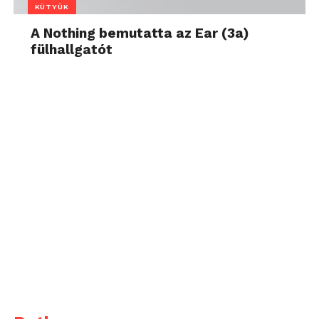
KÜTYÜK
A Nothing bemutatta az Ear (3a)
fülhallgatót