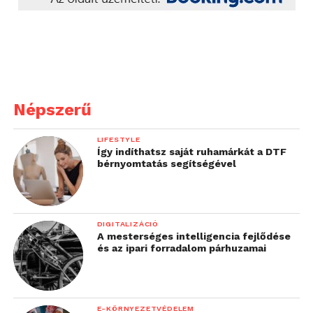
Népszerű
LIFESTYLE
Így indíthatsz saját ruhamárkát a DTF
bérnyomtatás segítségével
DIGITALIZÁCIÓ
A mesterséges intelligencia fejlődése
és az ipari forradalom párhuzamai
E-KÖRNYEZETVÉDELEM