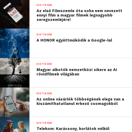
DOTKOM
Az első Filmszemle óta soha nem nevezett
ennyi film a magyar filmek legnagyobb
seregszemléjére!
DOTKOM
A HONOR együttműködik a Google-lal
DOTKOM
Magyar alkotók nemzetközi sikere az AI
rövidfilmek világában
DOTKOM
Az online vásárlók többségének elege van a
kiszámíthatatlanul érkező csomagokból
DOTKOM
Telekom: Karácsony, korlátok nélkül