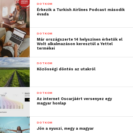
DOTKOM
Érkezik a Turkish Airlines Podcast második
évada
DOTKOM
Már országszerte 14 helyszínen érhetők el
Wolt alkalmazáson keresztül a Yettel
termékei
DOTKOM
Közösségi döntés az utakról
DOTKOM
Az internet Oscarjáért versenyez egy
magyar honlap
DOTKOM
Jön a nyuszi, megy a magyar