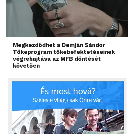
Megkezdődhet a Demján Sándor
Tőkeprogram tőkebefektetéseinek
végrehajtása az MFB döntését
követően